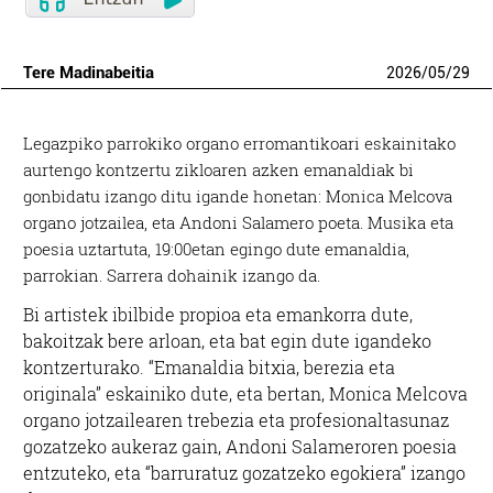
Tere Madinabeitia
2026
/
05
/
29
Legazpiko parrokiko organo erromantikoari eskainitako
aurtengo kontzertu zikloaren azken emanaldiak bi
gonbidatu izango ditu igande honetan: Monica Melcova
organo jotzailea, eta Andoni Salamero poeta. Musika eta
poesia uztartuta, 19:00etan egingo dute emanaldia,
parrokian. Sarrera dohainik izango da.
Bi artistek ibilbide propioa eta emankorra dute,
bakoitzak bere arloan, eta bat egin dute igandeko
kontzerturako. “
Emanaldia bitxia, berezia eta
originala” eskainiko dute, eta bertan,
Monica Melcova
organo jotzailearen trebezia eta profesionaltasunaz
gozatzeko aukeraz gain, Andoni Salameroren poesia
entzuteko, eta “barruratuz gozatzeko egokiera” izango