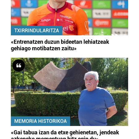
TXIRRINDULARITZA
«Entrenatzen duzun bideetan lehiatzeak
gehiago motibatzen zaitu»
MEMORIA HISTORIKOA
«Gai tabua izan da etxe gehienetan, jendeak
azkeneko momentuan hitz egin du»