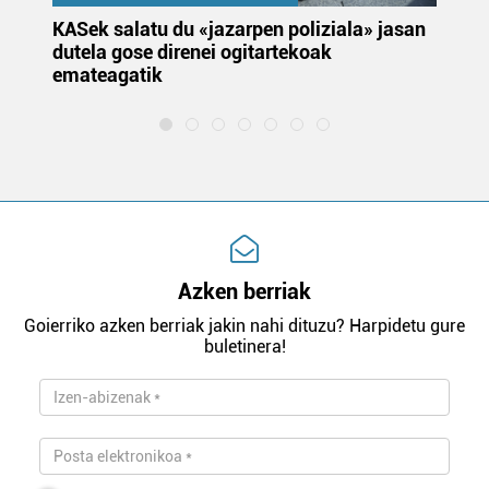
KASek salatu du «jazarpen poliziala» jasan
Pa
dutela gose direnei ogitartekoak
da
emateagatik
«s
Azken berriak
Goierriko azken berriak jakin nahi dituzu? Harpidetu gure
buletinera!