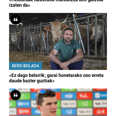
izaten da»
BERO BOLADA
«Ez dago belarrik; garai honetarako oso erreta
daude bazter guztiak»