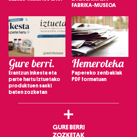
FABRIKA-MUSEOA
Gure berri.
Hemeroteka
Erantzun inkesta eta
Papereko zenbakiak
parte hartu Iztuetako
PDF formatuan
produktuen saski
baten zozketan
+
GURE BERRI
ZOZKETAK