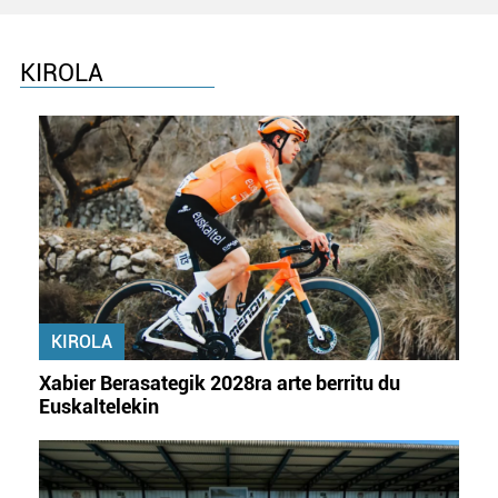
KIROLA
KIROLA
Xabier Berasategik 2028ra arte berritu du
Euskaltelekin