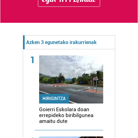
Azken 3 egunetako irakurrienak
1
HIRIGINTZA
Goierri Eskolara doan
errepideko biribilgunea
amaitu dute