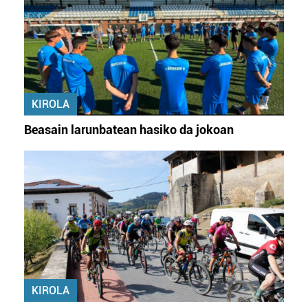
KIROLA
Beasain larunbatean hasiko da jokoan
KIROLA