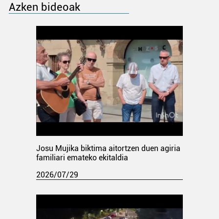
Azken bideoak
Josu Mujika biktima aitortzen duen agiria
familiari emateko ekitaldia
2026/07/29