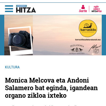
Sartu
KULTURA
Monica Melcova eta Andoni
Salamero bat eginda, igandean
organo zikloa ixteko