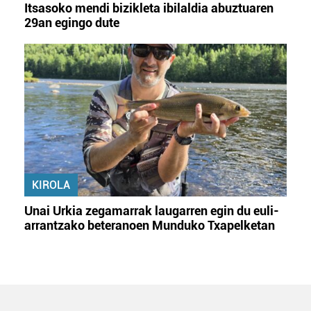
Itsasoko mendi bizikleta ibilaldia abuztuaren
29an egingo dute
KIROLA
Unai Urkia zegamarrak laugarren egin du euli-
arrantzako beteranoen Munduko Txapelketan