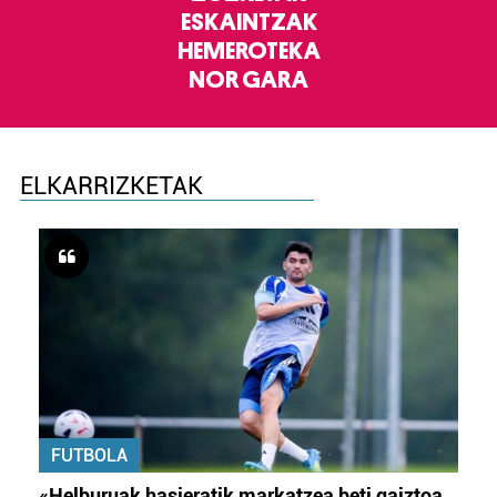
ESKAINTZAK
HEMEROTEKA
NOR GARA
ELKARRIZKETAK
FUTBOLA
«Helburuak hasieratik markatzea beti gaiztoa