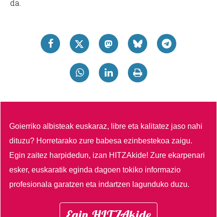
da.
Goierriko albisteak euskaraz, libre eta kalitatez jaso nahi
dituzu?
Horretarako zure babesa ezinbestekoa zaigu.
Egin zaitez harpidedun, izan HITZAkide!
Zure ekarpenari
esker, euskaratik eginda dagoen tokiko informazio
profesionala garatzen eta indartzen lagunduko duzu.
Egin HITZAkide