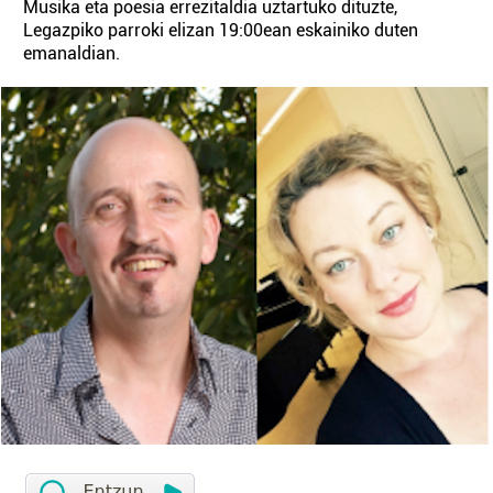
Musika eta poesia errezitaldia uztartuko dituzte,
Legazpiko parroki elizan 19:00ean eskainiko duten
emanaldian.