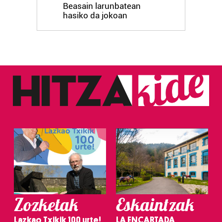
Beasain larunbatean
hasiko da jokoan
Zozketak
Eskaintzak
Lazkao Txikik 100 urte!
LA ENCARTADA