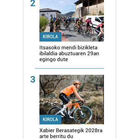
2
KIROLA
Itsasoko mendi bizikleta
ibilaldia abuztuaren 29an
egingo dute
3
KIROLA
Xabier Berasategik 2028ra
arte berritu du