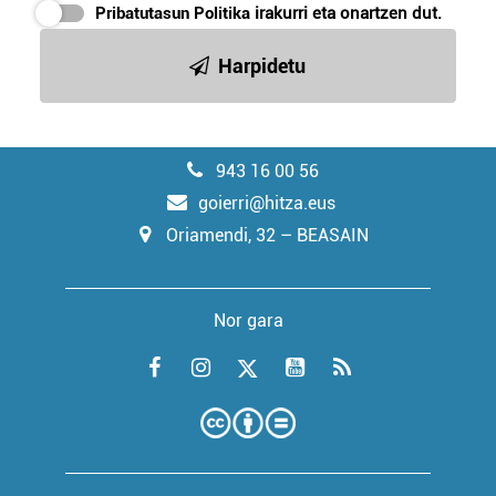
Pribatutasun Politika
irakurri eta onartzen dut.
Harpidetu
943 16 00 56
goierri@hitza.eus
Oriamendi, 32 – BEASAIN
Nor gara