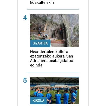
Euskaltelekin
4
GIZARTEA
Neandertalen kultura
ezagutzeko aukera, San
Adrianera bisita gidatua
eginda
5
KIROLA