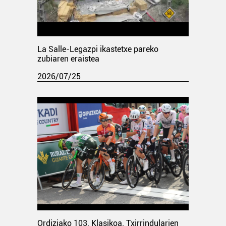
La Salle-Legazpi ikastetxe pareko
zubiaren eraistea
2026/07/25
Ordiziako 103. Klasikoa. Txirrindularien