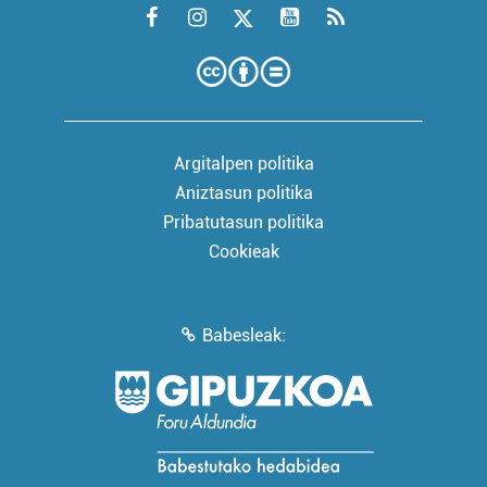
Argitalpen politika
Aniztasun politika
Pribatutasun politika
Cookieak
Babesleak: