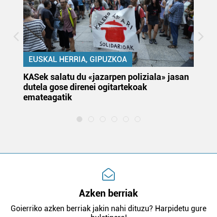
EUSKAL HERRIA, GIPUZKOA
KASek salatu du «jazarpen poliziala» jasan
Pa
dutela gose direnei ogitartekoak
da
emateagatik
«s
Azken berriak
Goierriko azken berriak jakin nahi dituzu? Harpidetu gure