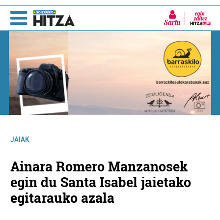
Sartu
JAIAK
Ainara Romero Manzanosek
egin du Santa Isabel jaietako
egitarauko azala