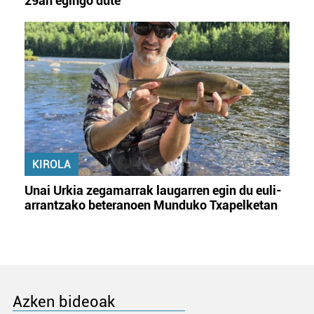
29an egingo dute
KIROLA
Unai Urkia zegamarrak laugarren egin du euli-
arrantzako beteranoen Munduko Txapelketan
Azken bideoak