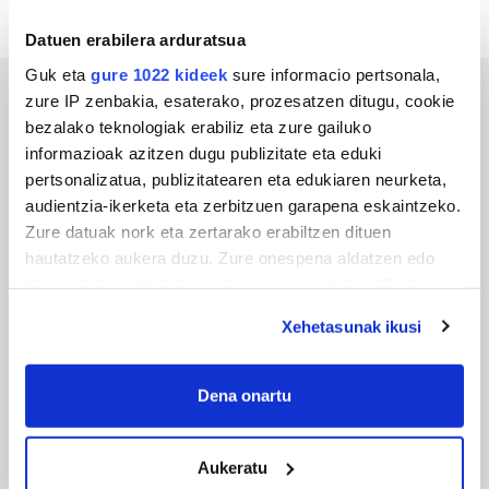
Datuen erabilera arduratsua
Guk eta
gure 1022 kideek
sure informacio pertsonala,
zure IP zenbakia, esaterako, prozesatzen ditugu, cookie
ERREPORTAJEAK
bezalako teknologiak erabiliz eta zure gailuko
informazioak azitzen dugu publizitate eta eduki
pertsonalizatua, publizitatearen eta edukiaren neurketa,
audientzia-ikerketa eta zerbitzuen garapena eskaintzeko.
Zure datuak nork eta zertarako erabiltzen dituen
hautatzeko aukera duzu. Zure onespena aldatzen edo
deuseztatzen ahal duzu edozein momentutan, Cookie
deklaraziotik edo Privacy triggerean klikatuz.
Xehetasunak ikusi
If you allow, we would also like to:
URBIAKO FESTA
Collect information about your geographical
Dena onartu
Urbiako zelaiak erromeria leku
location which can be accurate to within several
meters
Aukeratu
Identify your device by actively scanning it for