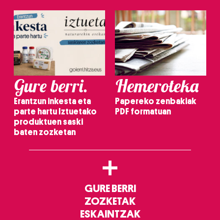
Gure berri.
Hemeroteka
Erantzun inkesta eta
Papereko zenbakiak
parte hartu Iztuetako
PDF formatuan
produktuen saski
baten zozketan
+
GURE BERRI
ZOZKETAK
ESKAINTZAK