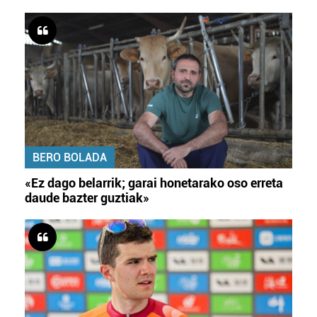
BERO BOLADA
«Ez dago belarrik; garai honetarako oso erreta
daude bazter guztiak»