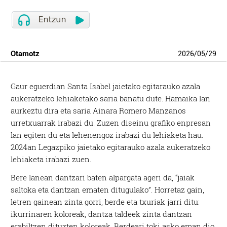
Otamotz
2026
/
05
/
29
Gaur eguerdian Santa Isabel jaietako egitarauko azala
aukeratzeko lehiaketako saria banatu dute. Hamaika lan
aurkeztu dira eta saria Ainara Romero Manzanos
urretxuarrak irabazi du. Zuzen diseinu grafiko enpresan
lan egiten du eta lehenengoz irabazi du lehiaketa hau.
2024an Legazpiko jaietako egitarauko azala aukeratzeko
lehiaketa irabazi zuen.
Bere lanean dantzari baten alpargata ageri da, “jaiak
saltoka eta dantzan ematen ditugulako”. Horretaz gain,
letren gainean zinta gorri, berde eta txuriak jarri ditu:
ikurrinaren koloreak, dantza taldeek zinta dantzan
erabiltzen dituzten koloreak. Berdeari toki asko eman dio.