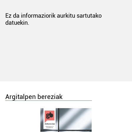
Ez da informaziorik aurkitu sartutako
datuekin.
Argitalpen bereziak