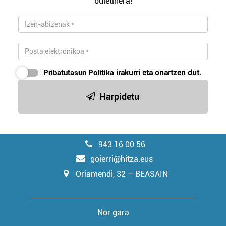
buletinera!
Pribatutasun Politika
irakurri eta onartzen dut.
Harpidetu
943 16 00 56
goierri@hitza.eus
Oriamendi, 32 – BEASAIN
Nor gara