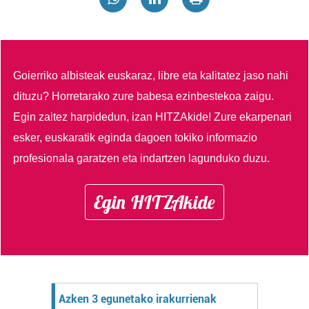
Goierriko albisteak euskaraz, libre eta kalitatez jaso nahi
dituzu?
Horretarako zure babesa ezinbestekoa zaigu.
Egin zaitez harpidedun, izan HITZAkide!
Zure ekarpenari
esker, euskaratik eginda dagoen tokiko informazio
profesionala garatzen eta indartzen lagunduko duzu.
Egin HITZAkide
Azken 3 egunetako irakurrienak