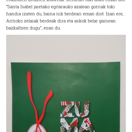
“Santa Isabel jaietako egitarauko azalean gorriak toki
handia izaten du, baina nik berdeari eman diot. Izan ere,
Antioko zelaiak berdeak dira eta askok belar gainean
bazkaltzen dugu”, esan du.