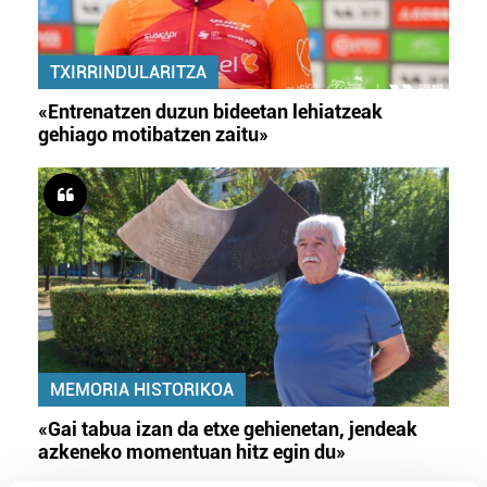
TXIRRINDULARITZA
«Entrenatzen duzun bideetan lehiatzeak
gehiago motibatzen zaitu»
MEMORIA HISTORIKOA
«Gai tabua izan da etxe gehienetan, jendeak
azkeneko momentuan hitz egin du»