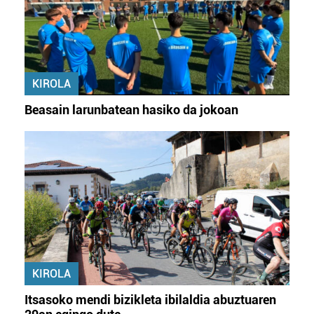
KIROLA
Beasain larunbatean hasiko da jokoan
KIROLA
Itsasoko mendi bizikleta ibilaldia abuztuaren