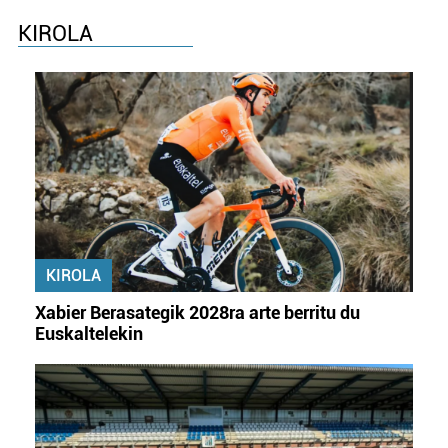
KIROLA
KIROLA
Xabier Berasategik 2028ra arte berritu du
Euskaltelekin