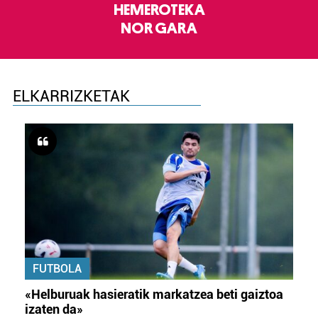
HEMEROTEKA
NOR GARA
ELKARRIZKETAK
FUTBOLA
«Helburuak hasieratik markatzea beti gaiztoa
izaten da»