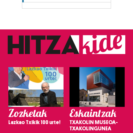
Zozketak
Eskaintzak
Lazkao Txikik 100 urte!
TXAKOLIN MUSEOA-
TXAKOLINGUNEA