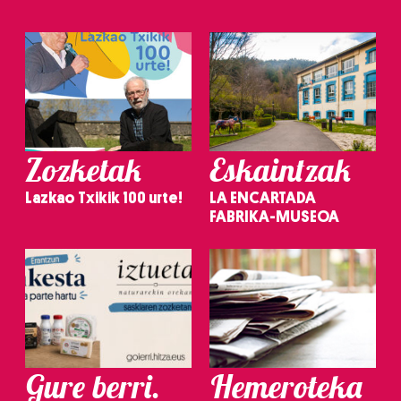
Zozketak
Eskaintzak
Lazkao Txikik 100 urte!
LA ENCARTADA
FABRIKA-MUSEOA
Gure berri.
Hemeroteka