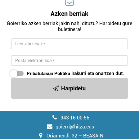
Azken berriak
Goierriko azken berriak jakin nahi dituzu? Harpidetu gure
buletinera!
Pribatutasun Politika
irakurri eta onartzen dut.
Harpidetu
943 16 00 56
goierri@hitza.eus
Oriamendi, 32 – BEASAIN