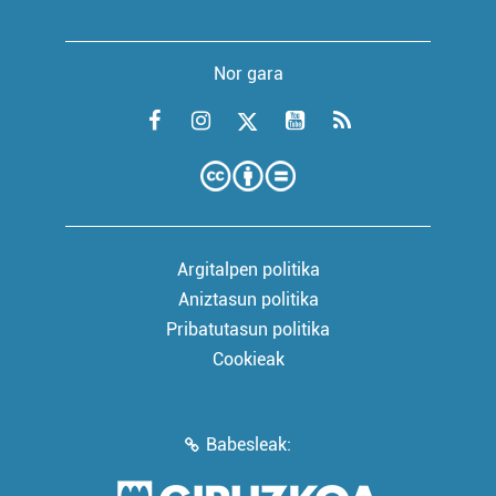
Nor gara
Argitalpen politika
Aniztasun politika
Pribatutasun politika
Cookieak
Babesleak: