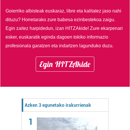
Goierriko albisteak euskaraz, libre eta kalitatez jaso nahi
dituzu?
Horretarako zure babesa ezinbestekoa zaigu.
Egin zaitez harpidedun, izan HITZAkide!
Zure ekarpenari
esker, euskaratik eginda dagoen tokiko informazio
profesionala garatzen eta indartzen lagunduko duzu.
Egin HITZAkide
Azken 3 egunetako irakurrienak
1