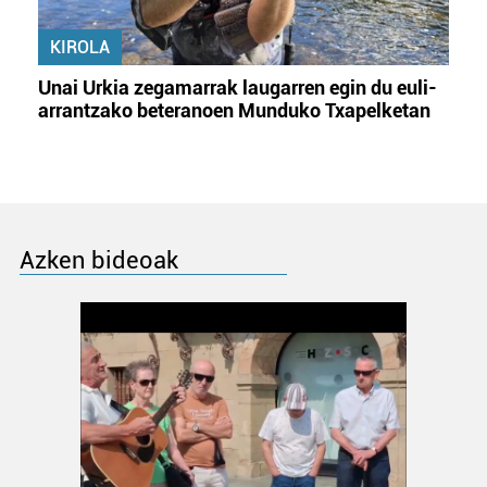
KIROLA
Unai Urkia zegamarrak laugarren egin du euli-
arrantzako beteranoen Munduko Txapelketan
Azken bideoak