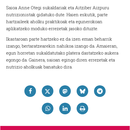
Saioa Anne Otegi sukaldariak eta Aitziber Aizpuru
nutrizionistak gidatuko dute. Haien eskutik, parte
hartzaileek aholku praktikoak eta egunerokoan
aplikatzeko moduko errezetak jasoko dituzte.
Ikastaroan parte hartzeko ez da izen eman beharrik
izango, bertaratzearekin nahikoa izango da. Amaieran,
egun horretan sukaldatutako platera dastatzeko aukera
egongo da. Gainera, saioan egingo diren errezetak eta
nutrizio aholkuak banatuko dira.