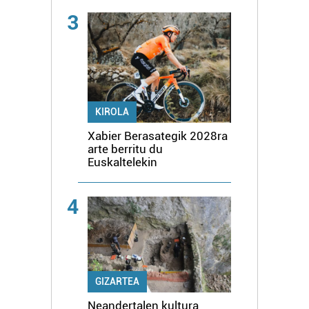
3
KIROLA
Xabier Berasategik 2028ra
arte berritu du
Euskaltelekin
4
GIZARTEA
Neandertalen kultura