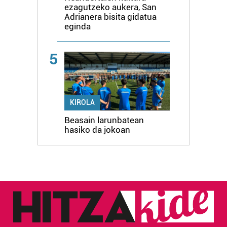
ezagutzeko aukera, San
Adrianera bisita gidatua
eginda
5
KIROLA
Beasain larunbatean
hasiko da jokoan