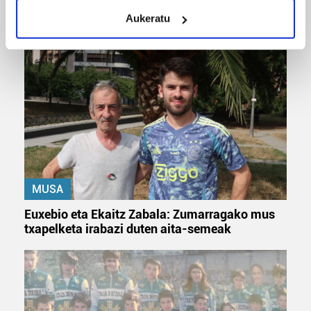
meters
Odik berria ezagutzeko aukera 'KimiK' eta
Aukeratu
Identify your device by actively scanning it for
'Amaaaa!' abestiekin
specific characteristics (fingerprinting)
Find out more about how your personal data is processed
and set your preferences in the
details section
.
Guk eta gure bazkideek zure datu pertsonalak
prozesatzen ditugu, zure IP zenbakia, besteak beste,
teknologia erabiliz, cookieak adibidez, iragarki eta eduki
pertsonalizatuak eskaintzeko, iragarkiak eta edukia
neurtzeko, jendeari buruzko informazioa biltzeko eta
MUSA
produktuak garatzeko. Zure datuak nork eta zertarako
erabiltzen dituen hauta dezakezu.
Euxebio eta Ekaitz Zabala: Zumarragako mus
txapelketa irabazi duten aita-semeak
Bazkide batzuek ez dizute baimenik eskatzen, eta beren
interes komertzial legitimoetan babesten dira. Ikusi gure
bazkideen zerrenda, beren ustez zein helburutarako
duten interes legitimoa eta horren aurka nola egin
dezakezun ikusteko.