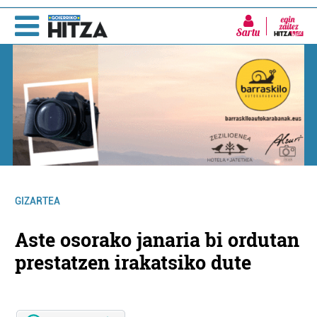
Sartu
GIZARTEA
Aste osorako janaria bi ordutan
prestatzen irakatsiko dute