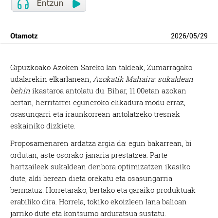
Otamotz
2026
/
05
/
29
Gipuzkoako Azoken Sareko lan taldeak, Zumarragako
udalarekin elkarlanean,
Azokatik Mahaira: sukaldean
behin
ikastaroa antolatu du. Bihar, 11:00etan azokan
bertan, herritarrei eguneroko elikadura modu erraz,
osasungarri eta iraunkorrean antolatzeko tresnak
eskainiko dizkiete.
Proposamenaren ardatza argia da: egun bakarrean, bi
ordutan, aste osorako janaria prestatzea. Parte
hartzaileek sukaldean denbora optimizatzen ikasiko
dute, aldi berean dieta orekatu eta osasungarria
bermatuz. Horretarako, bertako eta garaiko produktuak
erabiliko dira. Horrela, tokiko ekoizleen lana balioan
jarriko dute eta kontsumo arduratsua sustatu.