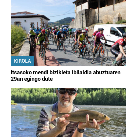
KIROLA
Itsasoko mendi bizikleta ibilaldia abuztuaren
29an egingo dute