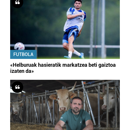
FUTBOLA
«Helburuak hasieratik markatzea beti gaiztoa
izaten da»