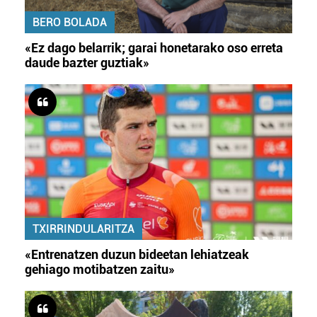
BERO BOLADA
«Ez dago belarrik; garai honetarako oso erreta
daude bazter guztiak»
TXIRRINDULARITZA
«Entrenatzen duzun bideetan lehiatzeak
gehiago motibatzen zaitu»