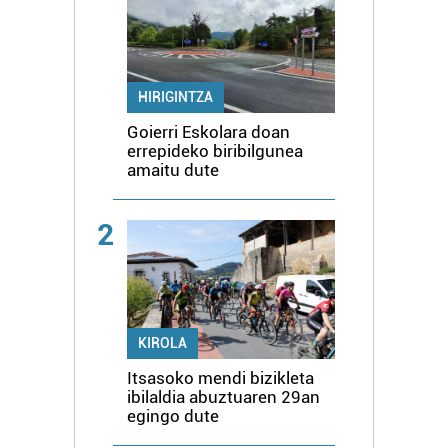
HIRIGINTZA
Goierri Eskolara doan
errepideko biribilgunea
amaitu dute
2
KIROLA
Itsasoko mendi bizikleta
ibilaldia abuztuaren 29an
egingo dute