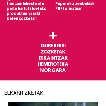
Erantzun inkesta eta
Papereko zenbakiak
parte hartu Iztuetako
PDF formatuan
produktuen saski
baten zozketan
+
GURE BERRI
ZOZKETAK
ESKAINTZAK
HEMEROTEKA
NOR GARA
ELKARRIZKETAK