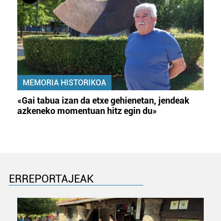
MEMORIA HISTORIKOA
«Gai tabua izan da etxe gehienetan, jendeak
azkeneko momentuan hitz egin du»
ERREPORTAJEAK