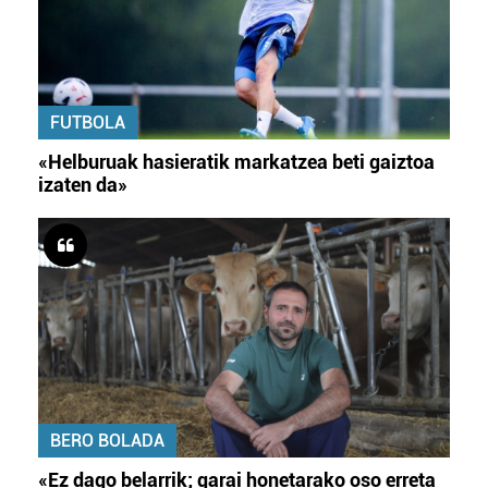
FUTBOLA
«Helburuak hasieratik markatzea beti gaiztoa
izaten da»
BERO BOLADA
«Ez dago belarrik; garai honetarako oso erreta