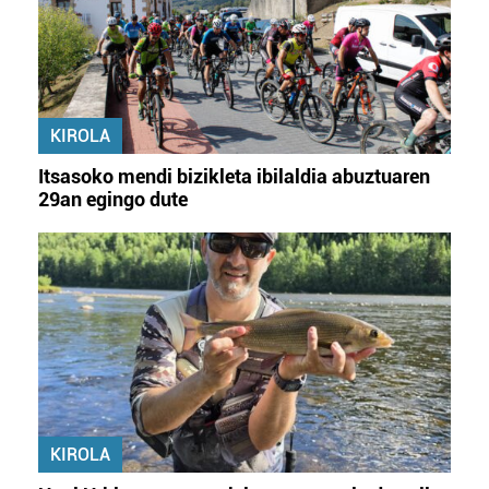
KIROLA
Itsasoko mendi bizikleta ibilaldia abuztuaren
29an egingo dute
KIROLA