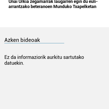
Unai Urkia zegamarrak laugarren egin du euli-
arrantzako beteranoen Munduko Txapelketan
Azken bideoak
Ez da informaziorik aurkitu sartutako
datuekin.