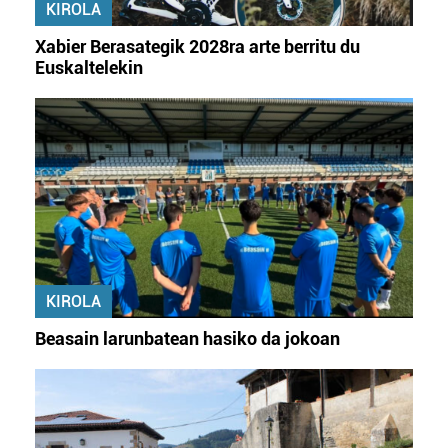
KIROLA
Xabier Berasategik 2028ra arte berritu du
Euskaltelekin
KIROLA
Beasain larunbatean hasiko da jokoan