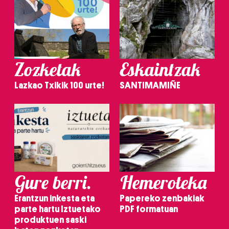
Zozketak
Eskaintzak
Lazkao Txikik 100 urte!
SANTIMAMIÑE
Gure berri.
Hemeroteka
Erantzun inkesta eta
Papereko zenbakiak
parte hartu Iztuetako
PDF formatuan
produktuen saski