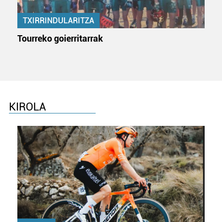
TXIRRINDULARITZA
Tourreko goierritarrak
KIROLA