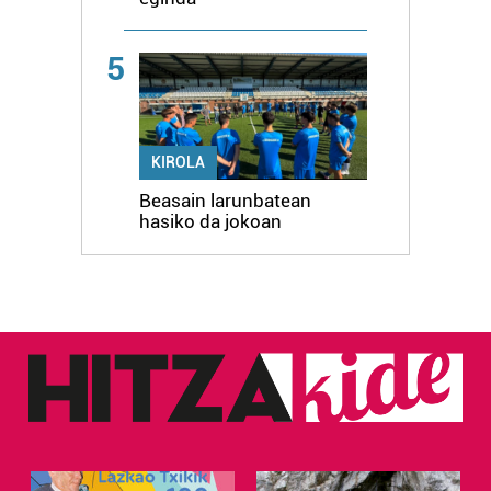
5
KIROLA
Beasain larunbatean
hasiko da jokoan