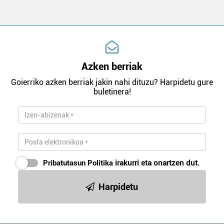
Azken berriak
Goierriko azken berriak jakin nahi dituzu? Harpidetu gure
buletinera!
Pribatutasun Politika
irakurri eta onartzen dut.
Harpidetu