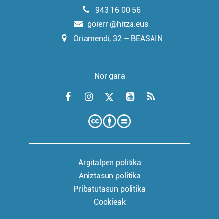
943 16 00 56
goierri@hitza.eus
Oriamendi, 32 – BEASAIN
Nor gara
Argitalpen politika
Aniztasun politika
Pribatutasun politika
Cookieak