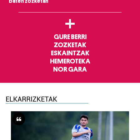
baten zozketan
+
GURE BERRI
ZOZKETAK
ESKAINTZAK
HEMEROTEKA
NOR GARA
ELKARRIZKETAK