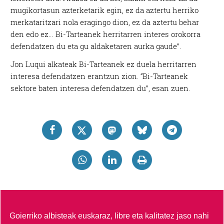
mugikortasun azterketarik egin, ez da aztertu herriko
merkataritzari nola eragingo dion, ez da aztertu behar
den edo ez… Bi-Tarteanek herritarren interes orokorra
defendatzen du eta gu aldaketaren aurka gaude”.
Jon Luqui alkateak Bi-Tarteanek ez duela herritarren
interesa defendatzen erantzun zion. “Bi-Tarteanek
sektore baten interesa defendatzen du”, esan zuen.
Goierriko albisteak euskaraz, libre eta kalitatez jaso nahi