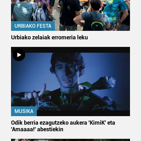
duten interes legitimoa eta horren aurka nola egin
dezakezun ikusteko.
URBIAKO FESTA
Lortu zure datu pertsonalak prozesatzeko moduari
buruzko informazio gehiago eta ezarri zure lehentasunak
Urbiako zelaiak erromeria leku
datuen atalean. Edozein unetan alda edo ken dezakezu
zure baimena Cookieen adierazpenean.
Webgune honek cookie propioak eta hirugarrenen cookie-
fitxategiak erabiltzen ditu. Zure esperientzia eta
zerbitzuak hobetzeko asmoz, cookie teknologiaz
baliatzen gara. Ohar hau onartuz gero, teknologia hori
erabiltzeko baimen esplizitua ematen diguzu.
Gehiago
irakurri
MUSIKA
Odik berria ezagutzeko aukera 'KimiK' eta
'Amaaaa!' abestiekin