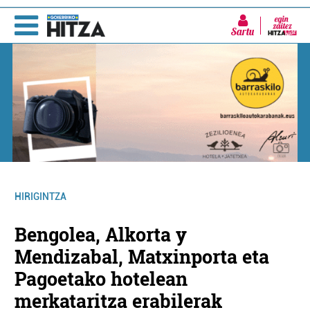
Sartu
HIRIGINTZA
Bengolea, Alkorta y
Mendizabal, Matxinporta eta
Pagoetako hotelean
merkataritza erabilerak