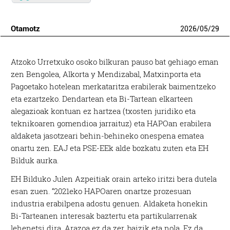
Otamotz
2026
/
05
/
29
Atzoko Urretxuko osoko bilkuran pauso bat gehiago eman
zen Bengolea, Alkorta y Mendizabal, Matxinporta eta
Pagoetako hotelean merkataritza erabilerak baimentzeko
eta ezartzeko. Dendartean eta Bi-Tartean elkarteen
alegazioak kontuan ez hartzea (txosten juridiko eta
teknikoaren gomendioa jarraituz) eta HAPOan erabilera
aldaketa jasotzeari behin-behineko onespena ematea
onartu zen. EAJ eta PSE-EEk alde bozkatu zuten eta EH
Bilduk aurka.
EH Bilduko Julen Azpeitiak orain arteko iritzi bera dutela
esan zuen. “2021eko HAPOaren onartze prozesuan
industria erabilpena adostu genuen. Aldaketa honekin
Bi-Tarteanen interesak baztertu eta partikularrenak
lehenetsi dira. Arazoa ez da zer, baizik eta nola. Ez da