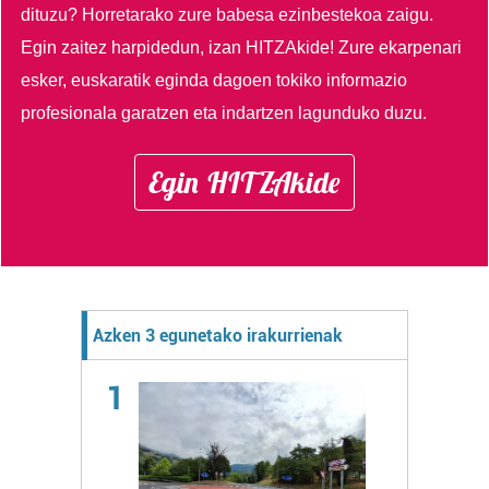
dituzu?
Horretarako zure babesa ezinbestekoa zaigu.
Egin zaitez harpidedun, izan HITZAkide!
Zure ekarpenari
esker, euskaratik eginda dagoen tokiko informazio
profesionala garatzen eta indartzen lagunduko duzu.
Egin HITZAkide
Azken 3 egunetako irakurrienak
1