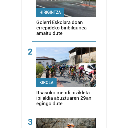
HIRIGINTZA
Goierri Eskolara doan
errepideko biribilgunea
amaitu dute
2
KIROLA
Itsasoko mendi bizikleta
ibilaldia abuztuaren 29an
egingo dute
3