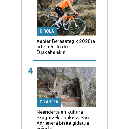
KIROLA
Xabier Berasategik 2028ra
arte berritu du
Euskaltelekin
4
GIZARTEA
Neandertalen kultura
ezagutzeko aukera, San
Adrianera bisita gidatua
eginda