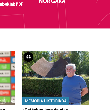
NOR GARA
nbakiak PDF
MEMORIA HISTORIKOA
tan
«Gai tabua izan da etxe