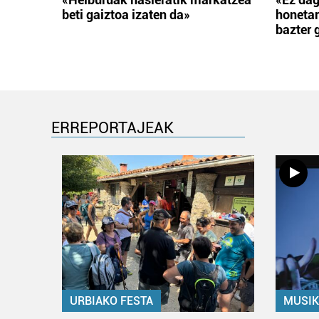
beti gaiztoa izaten da»
honetar
bazter 
ERREPORTAJEAK
URBIAKO FESTA
MUSIK