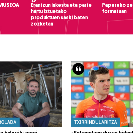
 MUSEOA
Erantzun inkesta eta parte
Papereko ze
hartu Iztuetako
formatuan
produktuen saski baten
zozketan
BOLADA
TXIRRINDULARITZA
o belarrik; garai
«Entrenatzen duzun bidee