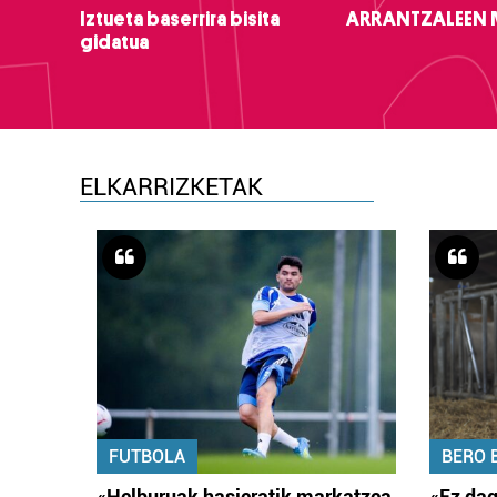
Iztueta baserrira bisita
ARRANTZALEEN
gidatua
ELKARRIZKETAK
FUTBOLA
BERO 
«Helburuak hasieratik markatzea
«Ez dag