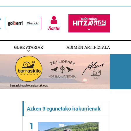
Sartu
GURE ATARIAK
ADIMEN ARTIFIZIALA
Azken 3 egunetako irakurrienak
1