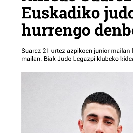
Euskadiko judo
hurrengo denb
Suarez 21 urtez azpikoen junior mailan 
mailan. Biak Judo Legazpi klubeko kidea