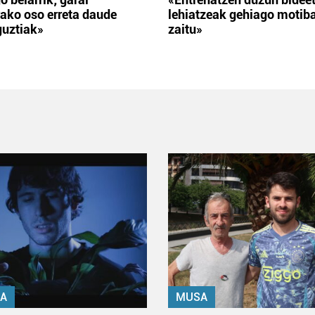
ako oso erreta daude
lehiatzeak gehiago motib
guztiak»
zaitu»
A
MUSA