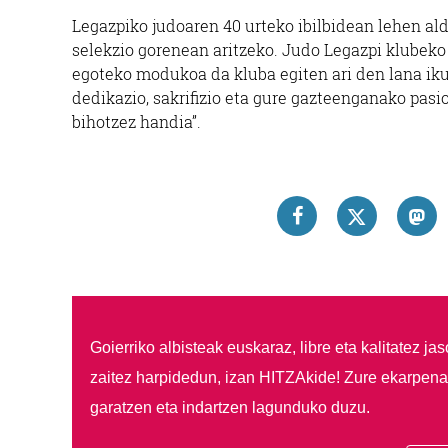
Legazpiko judoaren 40 urteko ibilbidean lehen aldi
selekzio gorenean aritzeko. Judo Legazpi klubeko
egoteko modukoa da kluba egiten ari den lana iku
dedikazio, sakrifizio eta gure gazteenganako pasioa
bihotzez handia”.
Goierriko albisteak euskaraz, libre eta kalitatez ja
zaitez harpidedun, izan HITZAkide!
Zure ekarpenar
garatzen eta indartzen lagunduko duzu.