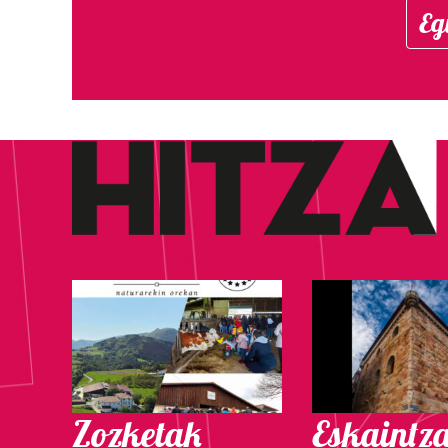
Eg
Zozketak
Eskaintz