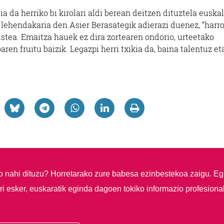
a da herriko bi kirolari aldi berean deitzen dituztela euskal
 lehendakaria den Asier Berasategik adierazi duenez, “harr
stea. Emaitza hauek ez dira zortearen ondorio, urteetako
ren fruitu baizik. Legazpi herri txikia da, baina talentuz et
so nahi dituzu?
Horretarako zure babesa ezinbestekoa zaigu. Eg
i esker, euskaratik eginda dagoen tokiko informazio profesiona