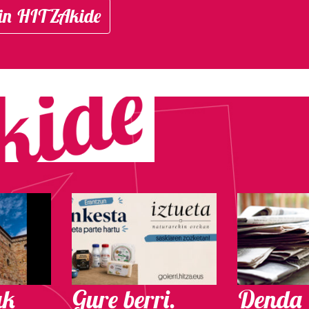
in HITZAkide
ak
Gure berri.
Denda