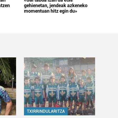
atzen
gehienetan, jendeak azkeneko
momentuan hitz egin du»
TXIRRINDULARITZA