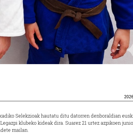
202
kadiko Selekzioak hautatu ditu datorren denboraldian eusk
Legazpi klubeko kideak dira. Suarez 21 urtez azpikoen junio
adete mailan.