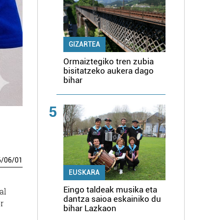
GIZARTEA
Ormaiztegiko tren zubia
bisitatzeko aukera dago
bihar
5
6
/
06
/
01
EUSKARA
Eingo taldeak musika eta
al
dantza saioa eskainiko du
r
bihar Lazkaon