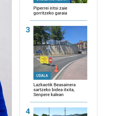
Piperrei iritsi zaie
gorritzeko garaia
3
UDALA
Lazkaotik Beasainera
sartzeko bidea itxita,
Senpere kalean
4