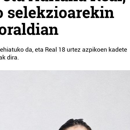
 selekzioarekin
oraldian
lehiatuko da, eta Real 18 urtez azpikoen kadete
k dira.