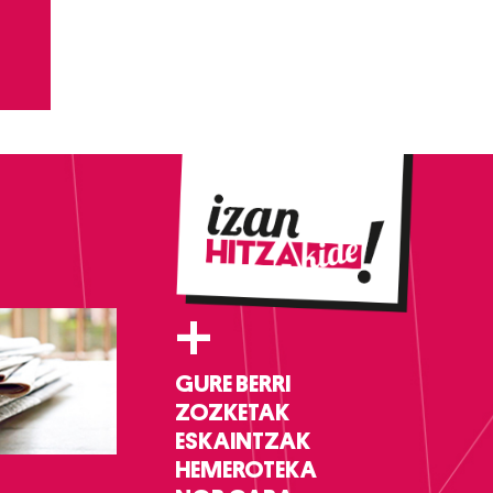
+
GURE BERRI
ZOZKETAK
ESKAINTZAK
HEMEROTEKA