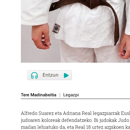
Tere Madinabeitia
Legazpi
Alfredo Suarez eta Adriana Real legazpiarrak Eus
judoaren koloreak defendatzeko. Bi judokak Judo 
mailan lehiatuko da, eta Real 18 urtez azpikoen k