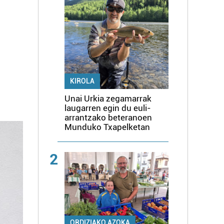
KIROLA
Unai Urkia zegamarrak
laugarren egin du euli-
arrantzako beteranoen
Munduko Txapelketan
2
ORDIZIAKO AZOKA