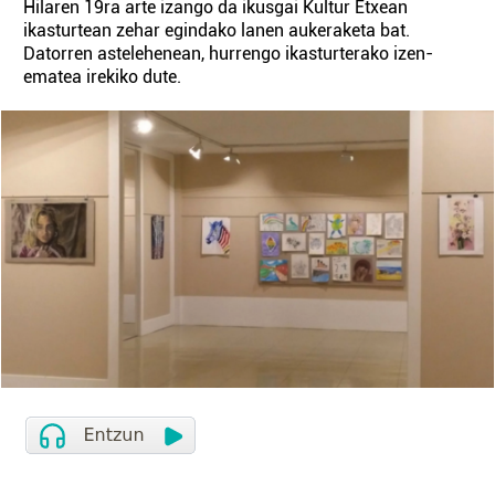
Hilaren 19ra arte izango da ikusgai Kultur Etxean
ikasturtean zehar egindako lanen aukeraketa bat.
Datorren astelehenean, hurrengo ikasturterako izen-
ematea irekiko dute.