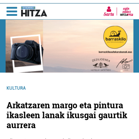
Sartu
KULTURA
Arkatzaren margo eta pintura
ikasleen lanak ikusgai gaurtik
aurrera