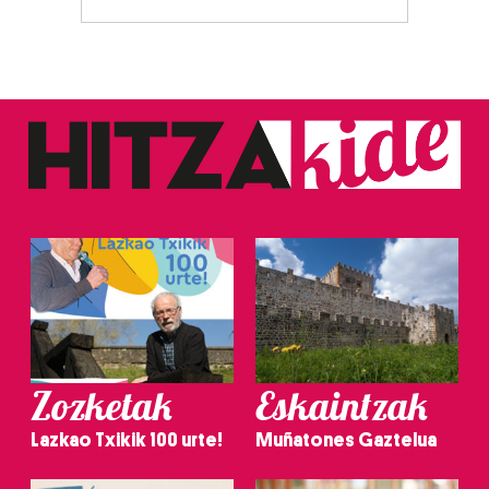
Zozketak
Eskaintzak
Lazkao Txikik 100 urte!
Muñatones Gaztelua