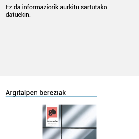
Ez da informaziorik aurkitu sartutako
datuekin.
Argitalpen bereziak