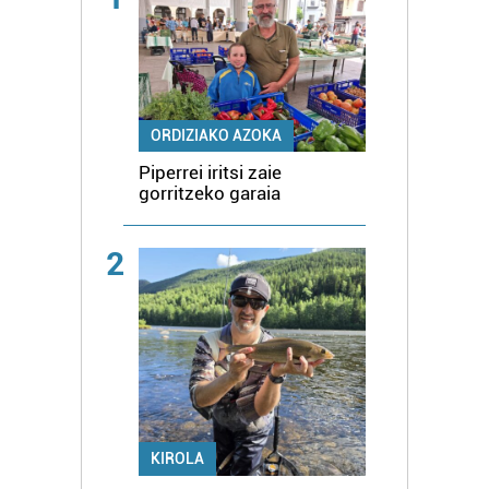
ORDIZIAKO AZOKA
Piperrei iritsi zaie
gorritzeko garaia
2
KIROLA