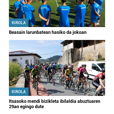
KIROLA
Beasain larunbatean hasiko da jokoan
KIROLA
Itsasoko mendi bizikleta ibilaldia abuztuaren
29an egingo dute