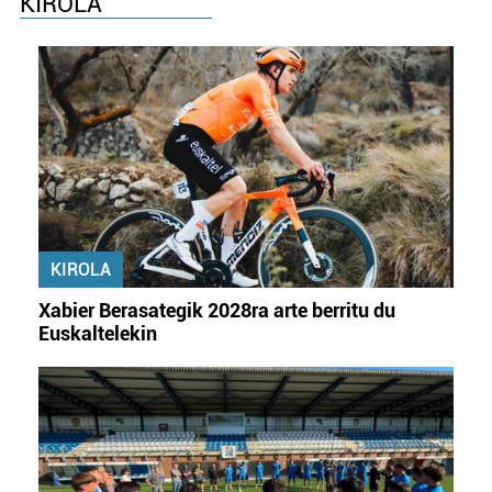
KIROLA
KIROLA
Xabier Berasategik 2028ra arte berritu du
Euskaltelekin