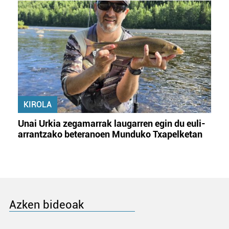
KIROLA
Unai Urkia zegamarrak laugarren egin du euli-
arrantzako beteranoen Munduko Txapelketan
Azken bideoak