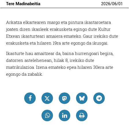
Tere Madinabeitia
2026
/
06
/
01
Arkatza elkartearen margo eta pintura ikastaroetara
joaten diren ikasleek erakusketa egingo dute Kultur
Etxean ikasturteari amaiera emateko. Gaur irekiko dute
erakusketa eta hilaren 19ra arte egongo da ikusgai.
Ikasturte hau amaitzear da, baina hurrengoari begira,
datorren astelehenean, hilak 8, irekiko dute
matrikulazioa. Izena emateko epea hilaren 30era arte
egongo da zabalik.