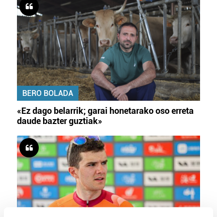
BERO BOLADA
«Ez dago belarrik; garai honetarako oso erreta
daude bazter guztiak»