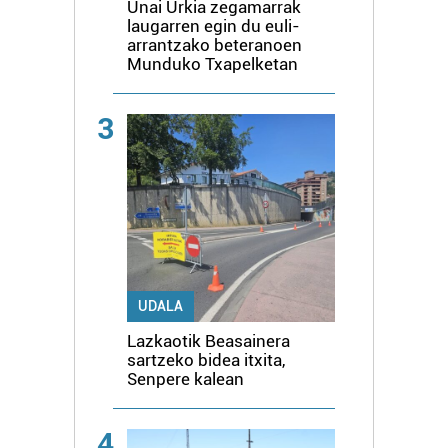
Unai Urkia zegamarrak
laugarren egin du euli-
arrantzako beteranoen
Munduko Txapelketan
3
UDALA
Lazkaotik Beasainera
sartzeko bidea itxita,
Senpere kalean
4