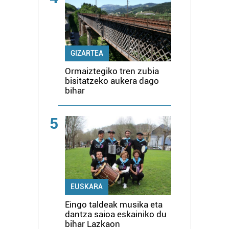
GIZARTEA
Ormaiztegiko tren zubia
bisitatzeko aukera dago
bihar
5
EUSKARA
Eingo taldeak musika eta
dantza saioa eskainiko du
bihar Lazkaon