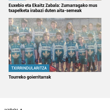
Euxebio eta Ekaitz Zabala: Zumarragako mus
txapelketa irabazi duten aita-semeak
TXIRRINDULARITZA
Tourreko goierritarrak