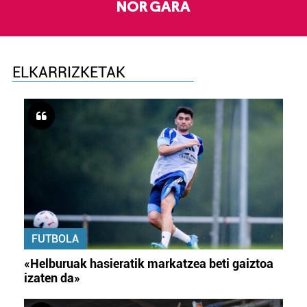
NOR GARA
ELKARRIZKETAK
FUTBOLA
«Helburuak hasieratik markatzea beti gaiztoa
izaten da»