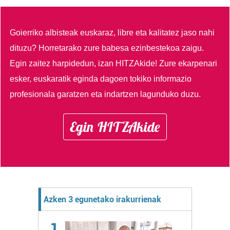
Goierriko albisteak euskaraz, libre eta kalitatez jaso nahi
dituzu?
Horretarako zure babesa ezinbestekoa zaigu.
Egin zaitez harpidedun, izan HITZAkide!
Zure ekarpenari
esker, euskaratik eginda dagoen tokiko informazio
profesionala garatzen eta indartzen lagunduko duzu.
Egin HITZAkide
Azken 3 egunetako irakurrienak
1