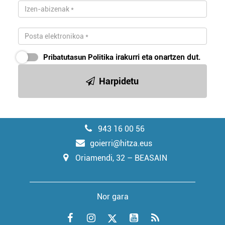
Pribatutasun Politika
irakurri eta onartzen dut.
Harpidetu
943 16 00 56
goierri@hitza.eus
Oriamendi, 32 – BEASAIN
Nor gara