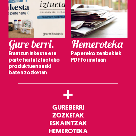
Gure berri.
Hemeroteka
Erantzun inkesta eta
Papereko zenbakiak
parte hartu Iztuetako
PDF formatuan
produktuen saski
baten zozketan
+
GURE BERRI
ZOZKETAK
ESKAINTZAK
HEMEROTEKA