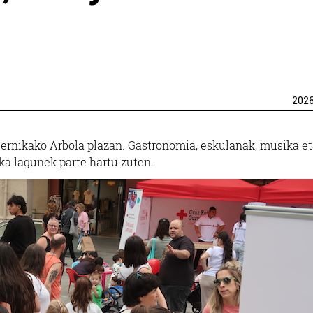
202
ernikako Arbola plazan. Gastronomia, eskulanak, musika e
ka lagunek parte hartu zuten.