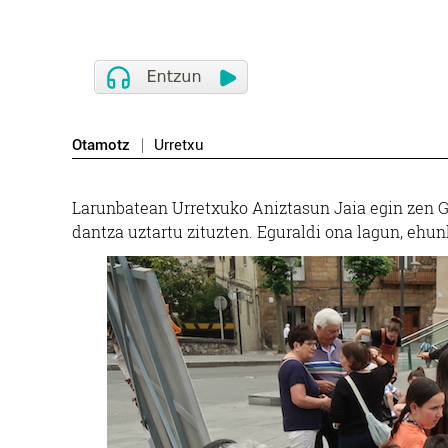
Otamotz
Urretxu
Larunbatean Urretxuko Aniztasun Jaia egin zen G
dantza uztartu zituzten. Eguraldi ona lagun, ehun