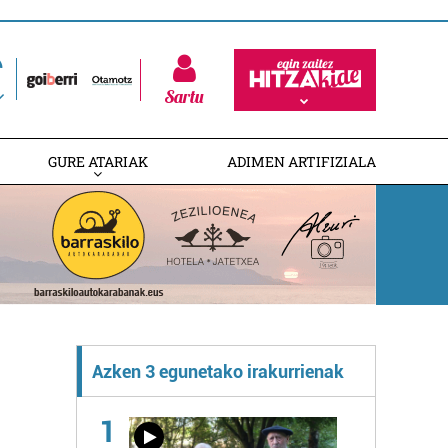
Sartu
GURE ATARIAK
ADIMEN ARTIFIZIALA
Azken 3 egunetako irakurrienak
1