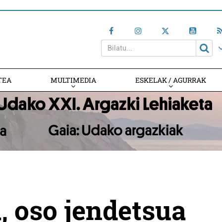
TEA
MULTIMEDIA
ESKELAK / AGURRAK
, oso jendetsua