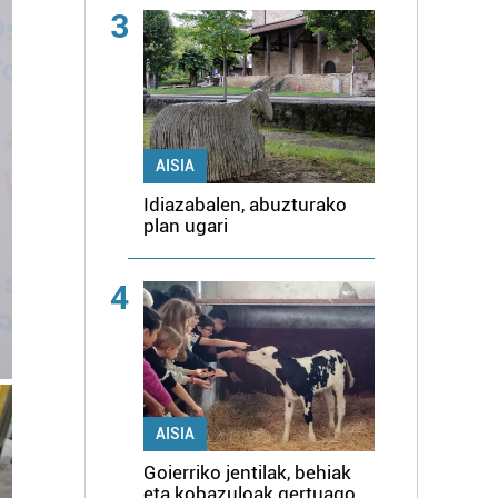
3
AISIA
Idiazabalen, abuzturako
plan ugari
4
AISIA
Goierriko jentilak, behiak
eta kobazuloak gertuago,