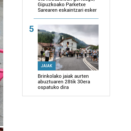
Gipuzkoako Parketxe
Sarearen eskaintzari esker
5
JAIAK
Brinkolako jaiak aurten
abuztuaren 28tik 30era
ospatuko dira