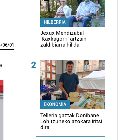
HILBERRIA
Jexux Mendizabal
'Kaxkagorri' artzain
zaldibiarra hil da
6
/
06
/
01
2
ta
EKONOMIA
Telleria gaztak Donibane
Lohitzuneko azokara iritsi
dira