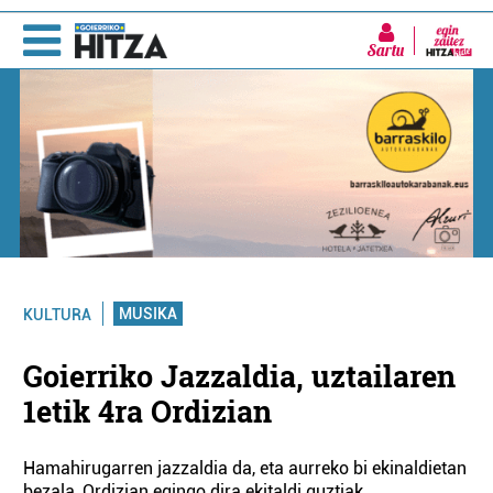
Sartu
MUSIKA
KULTURA
Goierriko Jazzaldia, uztailaren
1etik 4ra Ordizian
Hamahirugarren jazzaldia da, eta aurreko bi ekinaldietan
bezala, Ordizian egingo dira ekitaldi guztiak.