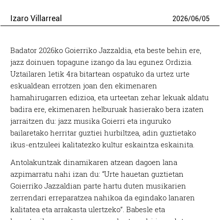
Izaro Villarreal
2026
/
06
/
05
Badator 2026ko Goierriko Jazzaldia, eta beste behin ere,
jazz doinuen topagune izango da lau egunez Ordizia.
Uztailaren 1etik 4ra bitartean ospatuko da urtez urte
eskualdean errotzen joan den ekimenaren
hamahirugarren edizioa, eta urteetan zehar lekuak aldatu
badira ere, ekimenaren helburuak hasierako bera izaten
jarraitzen du: jazz musika Goierri eta inguruko
bailaretako herritar guztiei hurbiltzea, adin guztietako
ikus-entzuleei kalitatezko kultur eskaintza eskainita.
Antolakuntzak dinamikaren atzean dagoen lana
azpimarratu nahi izan du: “Urte hauetan guztietan
Goierriko Jazzaldian parte hartu duten musikarien
zerrendari erreparatzea nahikoa da egindako lanaren
kalitatea eta arrakasta ulertzeko”. Babesle eta