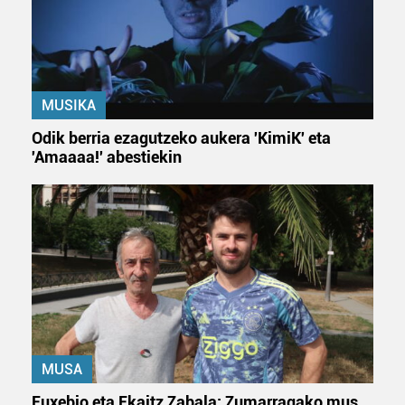
MUSIKA
Odik berria ezagutzeko aukera 'KimiK' eta
'Amaaaa!' abestiekin
MUSA
Euxebio eta Ekaitz Zabala: Zumarragako mus