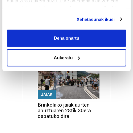
hautatzeko aukera duzu. Zure onespena aldatzen edo
deuseztatzen ahal duzu edozein momentutan, Cookie
AISIA
deklaraziotik edo Privacy triggerean klikatuz.
Xehetasunak ikusi
Goierriko jentilak, behiak
eta kobazuloak gertuago,
If you allow, we would also like to:
Gipuzkoako Parketxe
Collect information about your geographical
Sarearen eskaintzari esker
Dena onartu
location which can be accurate to within several
meters
5
Aukeratu
Identify your device by actively scanning it for
specific characteristics (fingerprinting)
Find out more about how your personal data is processed
and set your preferences in the
details section
.
JAIAK
Guk eta gure bazkideek zure datu pertsonalak
prozesatzen ditugu, zure IP zenbakia, besteak beste,
Brinkolako jaiak aurten
teknologia erabiliz, cookieak adibidez, iragarki eta eduki
abuztuaren 28tik 30era
ospatuko dira
pertsonalizatuak eskaintzeko, iragarkiak eta edukia
neurtzeko, jendeari buruzko informazioa biltzeko eta
produktuak garatzeko. Zure datuak nork eta zertarako