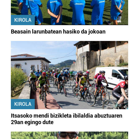
KIROLA
Beasain larunbatean hasiko da jokoan
KIROLA
Itsasoko mendi bizikleta ibilaldia abuztuaren
29an egingo dute