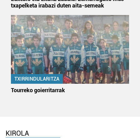
txapelketa irabazi duten aita-semeak
TXIRRINDULARITZA
Tourreko goierritarrak
KIROLA