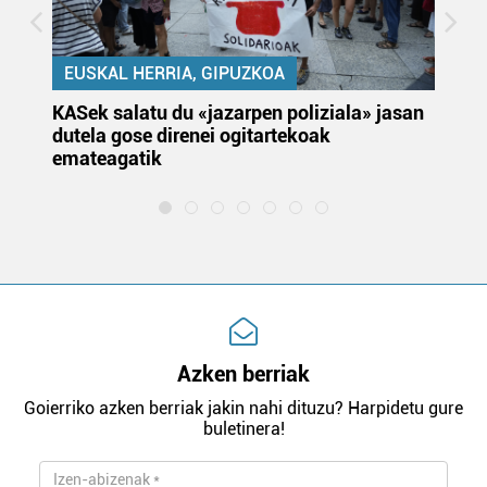
EUSKAL HERRIA, GIPUZKOA
KASek salatu du «jazarpen poliziala» jasan
Pa
dutela gose direnei ogitartekoak
da
emateagatik
«s
Azken berriak
Goierriko azken berriak jakin nahi dituzu? Harpidetu gure
buletinera!