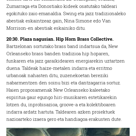
Zumarraga eta Donostiako kideek
osatutako taldeari
egokituko zaio emanaldia. Swing eta jazz tradizionaleko
abestiak eskaintzeaz gain, Nina Simone edo Van
Morrison-en abestiak eskainiko ditu.
20:30. Plaza nagusian. Hip Horn Brass Collective.
Bartzelonan sortutako brass band indartsua da, New
Orleanseko brass banden tradizioa hip hoparen,
funkaren eta jazz garaikidearen energiarekin uztartzen
duena. Taldeak haize-metalen indarra eta erritmo
urbanoak nahasten ditu, zuzenekoetan bereziki
nabarmentzen den soinu bizi eta dantzagarria sortuz.
Haien proposamenak New Orleanseko kaleetako
espiritua gaur egungo hiri-musikaren estetikarekin
lotzen du, inprobisazioa, groove-a eta kolektiboaren
indarra ardatz hartuta. Taldearen azken proiektuek
nazioarteko izaera gero eta handiagoa erakusten dute.