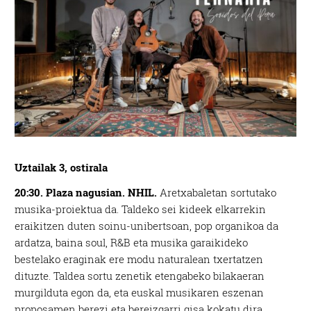
Uztailak 3, ostirala
20:30. Plaza nagusian. NHIL.
Aretxabaletan sortutako
musika-proiektua da. Taldeko sei kideek elkarrekin
eraikitzen duten soinu-unibertsoan, pop organikoa da
ardatza, baina soul, R&B eta musika garaikideko
bestelako eraginak ere modu naturalean txertatzen
dituzte. Taldea sortu zenetik etengabeko bilakaeran
murgilduta egon da, eta euskal musikaren eszenan
proposamen berezi eta bereizgarri gisa kokatu dira.