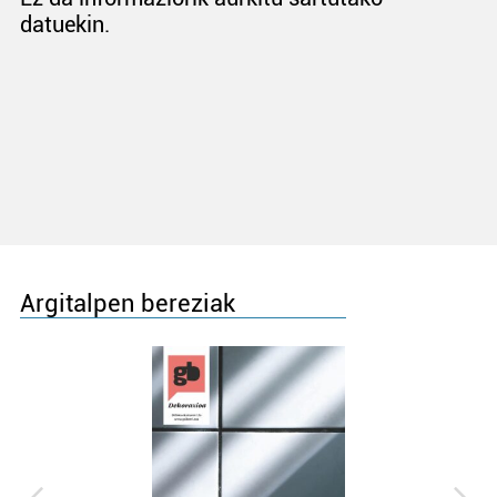
datuekin.
Argitalpen bereziak