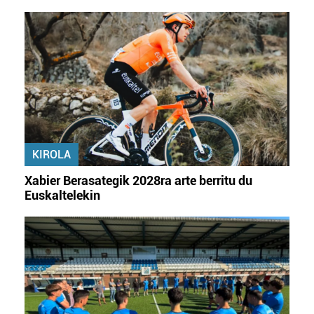
KIROLA
Xabier Berasategik 2028ra arte berritu du
Euskaltelekin