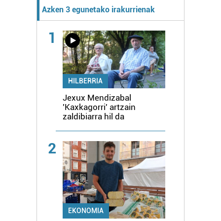
Azken 3 egunetako irakurrienak
1
HILBERRIA
Jexux Mendizabal
'Kaxkagorri' artzain
zaldibiarra hil da
2
EKONOMIA