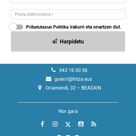
Pribatutasun Politika
irakurri eta onartzen dut.
Harpidetu
943 16 00 56
goierri@hitza.eus
Oriamendi, 32 – BEASAIN
Nor gara