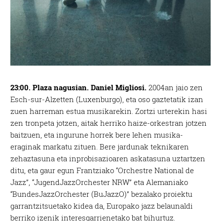
23:00. Plaza nagusian. Daniel Migliosi.
2004an jaio zen
Esch-sur-Alzetten (Luxenburgo), eta oso gaztetatik izan
zuen harreman estua musikarekin. Zortzi urterekin hasi
zen tronpeta jotzen, aitak herriko haize-orkestran jotzen
baitzuen, eta ingurune horrek bere lehen musika-
eraginak markatu zituen. Bere jardunak teknikaren
zehaztasuna eta inprobisazioaren askatasuna uztartzen
ditu, eta gaur egun Frantziako “Orchestre National de
Jazz”, “JugendJazzOrchester NRW” eta Alemaniako
“BundesJazzOrchester (BuJazzO)” bezalako proiektu
garrantzitsuetako kidea da, Europako jazz belaunaldi
berriko izenik interesgarrienetako bat bihurtuz.