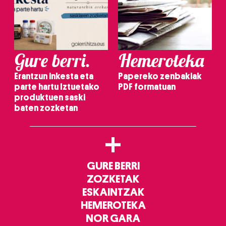
irakurri
Gure berri.
Hemeroteka
Erantzun inkesta eta
Papereko zenbakiak
parte hartu Iztuetako
PDF formatuan
produktuen saski
baten zozketan
+
GURE BERRI
ZOZKETAK
ESKAINTZAK
HEMEROTEKA
NOR GARA