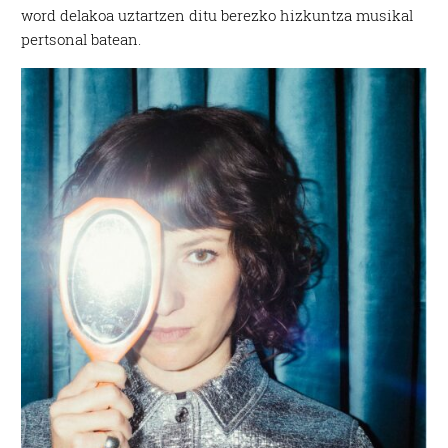
word delakoa uztartzen ditu berezko hizkuntza musikal
pertsonal batean.