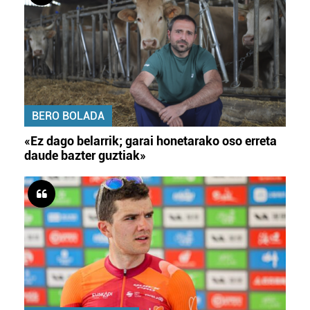
BERO BOLADA
«Ez dago belarrik; garai honetarako oso erreta
daude bazter guztiak»