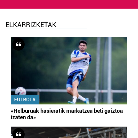
ELKARRIZKETAK
FUTBOLA
«Helburuak hasieratik markatzea beti gaiztoa
izaten da»