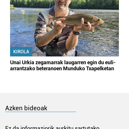
KIROLA
Unai Urkia zegamarrak laugarren egin du euli-
arrantzako beteranoen Munduko Txapelketan
Azken bideoak
Ez da informaziorik aurkitu sartutako