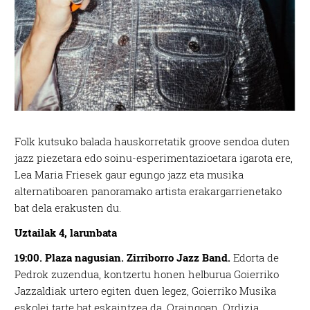
Folk kutsuko balada hauskorretatik groove sendoa duten
jazz piezetara edo soinu-esperimentazioetara igarota ere,
Lea Maria Friesek gaur egungo jazz eta musika
alternatiboaren panoramako artista erakargarrienetako
bat dela erakusten du.
Uztailak 4, larunbata
19:00. Plaza nagusian. Zirriborro Jazz Band.
Edorta de
Pedrok zuzendua, kontzertu honen helburua Goierriko
Jazzaldiak urtero egiten duen legez, Goierriko Musika
eskolei tarte bat eskaintzea da. Oraingoan, Ordizia,