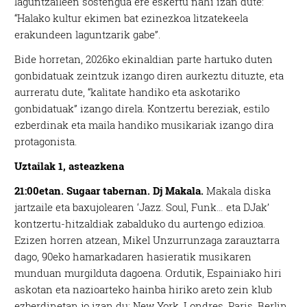
laguntzaileen sostengua ere eskertu nahi izan dute:
“Halako kultur ekimen bat ezinezkoa litzatekeela
erakundeen laguntzarik gabe”.
Bide horretan, 2026ko ekinaldian parte hartuko duten
gonbidatuak zeintzuk izango diren aurkeztu dituzte, eta
aurreratu dute, “kalitate handiko eta askotariko
gonbidatuak” izango direla. Kontzertu bereziak, estilo
ezberdinak eta maila handiko musikariak izango dira
protagonista.
Uztailak 1, asteazkena
21:00etan. Sugaar tabernan. Dj Makala.
Makala diska
jartzaile eta baxujolearen ‘Jazz. Soul, Funk… eta DJak’
kontzertu-hitzaldiak zabalduko du aurtengo edizioa.
Ezizen horren atzean, Mikel Unzurrunzaga zarauztarra
dago, 90eko hamarkadaren hasieratik musikaren
munduan murgilduta dagoena. Ordutik, Espainiako hiri
askotan eta nazioarteko hainba hiriko areto zein klub
ezberdinetan jo izan du: New York, Londres, Paris, Berlin,