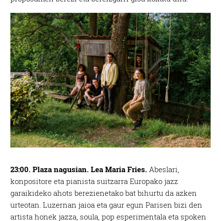
23:00. Plaza nagusian. Lea Maria Fries.
Abeslari,
konpositore eta pianista suitzarra Europako jazz
garaikideko ahots berezienetako bat bihurtu da azken
urteotan. Luzernan jaioa eta gaur egun Parisen bizi den
artista honek jazza, soula, pop esperimentala eta spoken