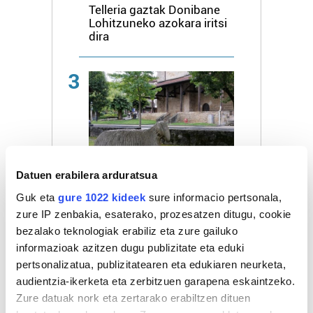
Telleria gaztak Donibane
Lohitzuneko azokara iritsi
dira
3
AISIA
Datuen erabilera arduratsua
Idiazabalen, abuzturako
Guk eta
gure 1022 kideek
sure informacio pertsonala,
plan ugari
zure IP zenbakia, esaterako, prozesatzen ditugu, cookie
bezalako teknologiak erabiliz eta zure gailuko
4
informazioak azitzen dugu publizitate eta eduki
pertsonalizatua, publizitatearen eta edukiaren neurketa,
audientzia-ikerketa eta zerbitzuen garapena eskaintzeko.
Zure datuak nork eta zertarako erabiltzen dituen