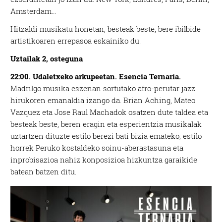
Amsterdam…
Hitzaldi musikatu honetan, besteak beste, bere ibilbide
artistikoaren errepasoa eskainiko du.
Uztailak 2, osteguna
22:00. Udaletxeko arkupeetan.
Esencia Ternaria.
Madrilgo musika eszenan sortutako afro-perutar jazz
hirukoren emanaldia izango da. Brian Aching, Mateo
Vazquez eta Jose Raul Machadok osatzen dute taldea eta
besteak beste, beren eragin eta esperientzia musikalak
uztartzen dituzte estilo berezi bati bizia emateko; estilo
horrek Peruko kostaldeko soinu-aberastasuna eta
inprobisazioa nahiz konposizioa hizkuntza garaikide
batean batzen ditu.