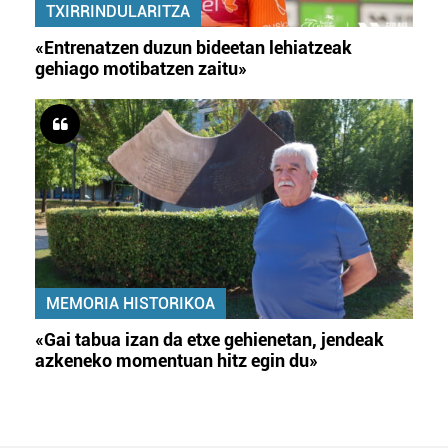
TXIRRINDULARITZA
«Entrenatzen duzun bideetan lehiatzeak
gehiago motibatzen zaitu»
MEMORIA HISTORIKOA
«Gai tabua izan da etxe gehienetan, jendeak
azkeneko momentuan hitz egin du»