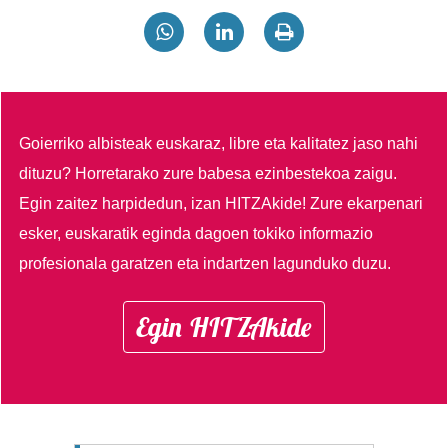
Goierriko albisteak euskaraz, libre eta kalitatez jaso nahi
dituzu?
Horretarako zure babesa ezinbestekoa zaigu.
Egin zaitez harpidedun, izan HITZAkide!
Zure ekarpenari
esker, euskaratik eginda dagoen tokiko informazio
profesionala garatzen eta indartzen lagunduko duzu.
Egin HITZAkide