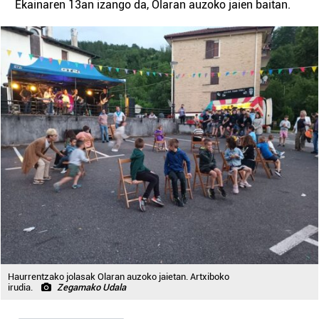
Ekainaren 13an izango da, Olaran auzoko jaien baitan.
Haurrentzako jolasak Olaran auzoko jaietan. Artxiboko
irudia.
Zegamako Udala