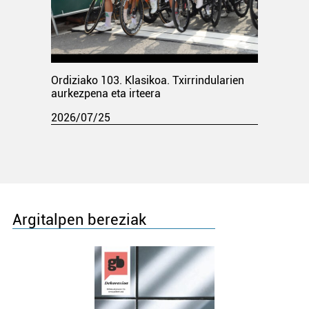
Ordiziako 103. Klasikoa. Txirrindularien
aurkezpena eta irteera
2026/07/25
Argitalpen bereziak