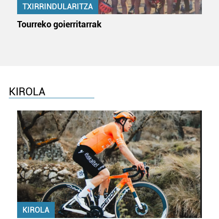
TXIRRINDULARITZA
erabiltzen dituen hauta dezakezu.
Tourreko goierritarrak
Bazkide batzuek ez dizute baimenik eskatzen, eta beren
interes komertzial legitimoetan babesten dira. Ikusi gure
bazkideen zerrenda, beren ustez zein helburutarako
duten interes legitimoa eta horren aurka nola egin
dezakezun ikusteko.
KIROLA
Lortu zure datu pertsonalak prozesatzeko moduari
buruzko informazio gehiago eta ezarri zure lehentasunak
datuen atalean. Edozein unetan alda edo ken dezakezu
zure baimena Cookieen adierazpenean.
Webgune honek cookie propioak eta hirugarrenen cookie-
fitxategiak erabiltzen ditu. Zure esperientzia eta
zerbitzuak hobetzeko asmoz, cookie teknologiaz
baliatzen gara. Ohar hau onartuz gero, teknologia hori
KIROLA
erabiltzeko baimen esplizitua ematen diguzu.
Gehiago