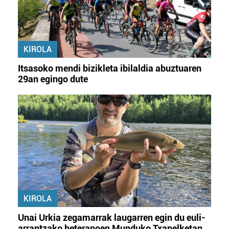
KIROLA
Itsasoko mendi bizikleta ibilaldia abuztuaren
29an egingo dute
KIROLA
Unai Urkia zegamarrak laugarren egin du euli-
arrantzako beteranoen Munduko Txapelketan