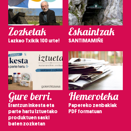
Zozketak
Eskaintzak
Lazkao Txikik 100 urte!
SANTIMAMIÑE
Gure berri.
Hemeroteka
Erantzun inkesta eta
Papereko zenbakiak
parte hartu Iztuetako
PDF formatuan
produktuen saski
baten zozketan