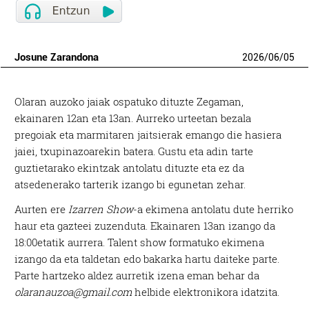
Josune Zarandona
2026
/
06
/
05
Olaran auzoko jaiak ospatuko dituzte Zegaman,
ekainaren 12an eta 13an. Aurreko urteetan bezala
pregoiak eta marmitaren jaitsierak emango die hasiera
jaiei, txupinazoarekin batera. Gustu eta adin tarte
guztietarako ekintzak antolatu dituzte eta ez da
atsedenerako tarterik izango bi egunetan zehar.
Aurten ere
Izarren Show
-a ekimena antolatu dute herriko
haur eta gazteei zuzenduta. Ekainaren 13an izango da
18:00etatik aurrera. Talent show formatuko ekimena
izango da eta taldetan edo bakarka hartu daiteke parte.
Parte hartzeko aldez aurretik izena eman behar da
olaranauzoa@gmail.com
helbide elektronikora idatzita.