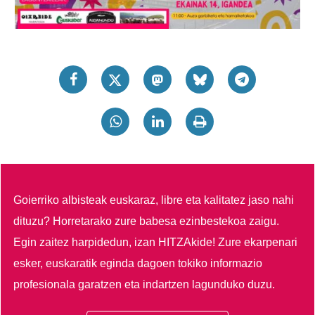
Goierriko albisteak euskaraz, libre eta kalitatez jaso nahi
dituzu?
Horretarako zure babesa ezinbestekoa zaigu.
Egin zaitez harpidedun, izan HITZAkide!
Zure ekarpenari
esker, euskaratik eginda dagoen tokiko informazio
profesionala garatzen eta indartzen lagunduko duzu.