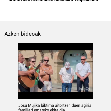
Azken bideoak
Josu Mujika biktima aitortzen duen agiria
familiari emateko ekitaldia