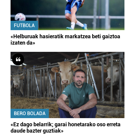
FUTBOLA
«Helburuak hasieratik markatzea beti gaiztoa
izaten da»
BERO BOLADA
«Ez dago belarrik; garai honetarako oso erreta
daude bazter guztiak»