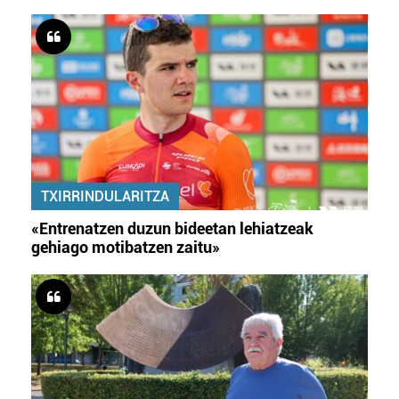
TXIRRINDULARITZA
«Entrenatzen duzun bideetan lehiatzeak
gehiago motibatzen zaitu»