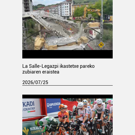
La Salle-Legazpi ikastetxe pareko
zubiaren eraistea
2026/07/25