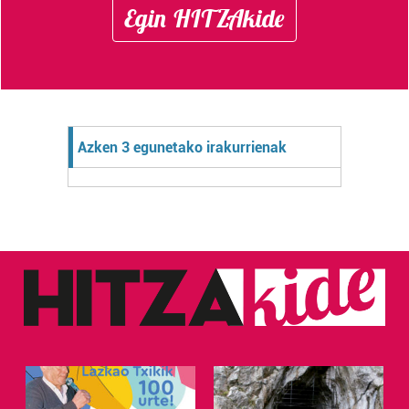
Egin HITZAkide
Azken 3 egunetako irakurrienak