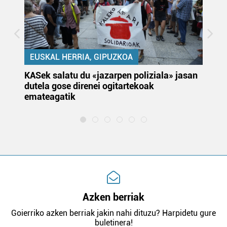
EUSKAL HERRIA, GIPUZKOA
KASek salatu du «jazarpen poliziala» jasan
Pa
dutela gose direnei ogitartekoak
da
emateagatik
«s
Azken berriak
Goierriko azken berriak jakin nahi dituzu? Harpidetu gure
buletinera!