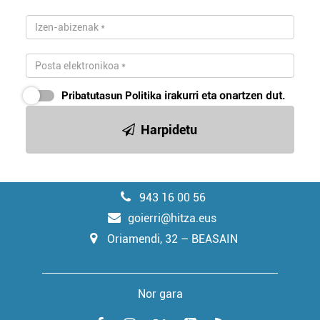
Pribatutasun Politika
irakurri eta onartzen dut.
Harpidetu
943 16 00 56
goierri@hitza.eus
Oriamendi, 32 – BEASAIN
Nor gara