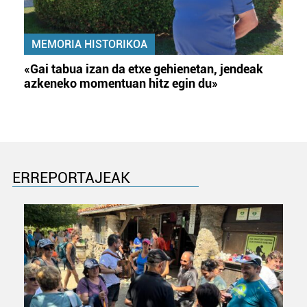
MEMORIA HISTORIKOA
«Gai tabua izan da etxe gehienetan, jendeak
azkeneko momentuan hitz egin du»
ERREPORTAJEAK