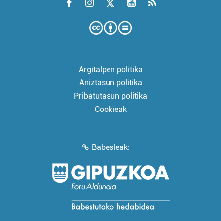
Argitalpen politika
Aniztasun politika
Pribatutasun politika
Cookieak
Babesleak: