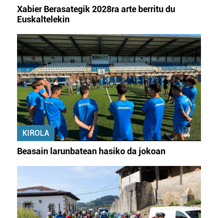
irakurri
Xabier Berasategik 2028ra arte berritu du
Euskaltelekin
KIROLA
Beasain larunbatean hasiko da jokoan