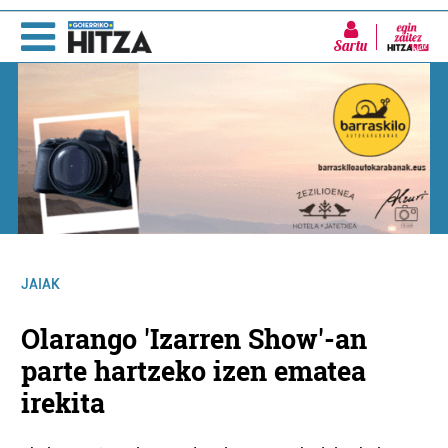
Sartu
JAIAK
Olarango 'Izarren Show'-an
parte hartzeko izen ematea
irekita