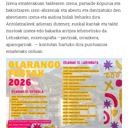
Izena ematerakoan taldearen izena, partaide kopurua eta
bakoitzaren izen-abizenak eta abestu eta dantzatuko den
abestiaren izena eta audioa bidali beharko dira.
Antolatzaileek adierazi dutenez, euskal kantak eta talde
mistoak izatea edo bakarka aritzea lehenetisko da.
Lehiaketan, eszenografia —jantziak, orrazkera,
apaingarriak…— kontutan hartuko dira puntuazioa
ematerako orduan.