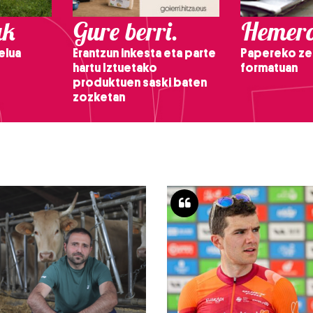
ak
Gure berri.
Hemero
elua
Erantzun inkesta eta parte
Papereko ze
hartu Iztuetako
formatuan
produktuen saski baten
zozketan