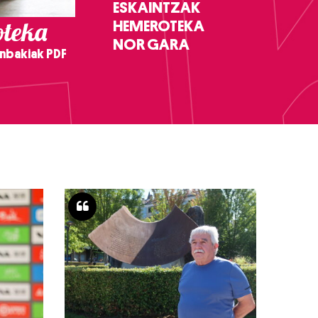
ESKAINTZAK
teka
HEMEROTEKA
NOR GARA
nbakiak PDF