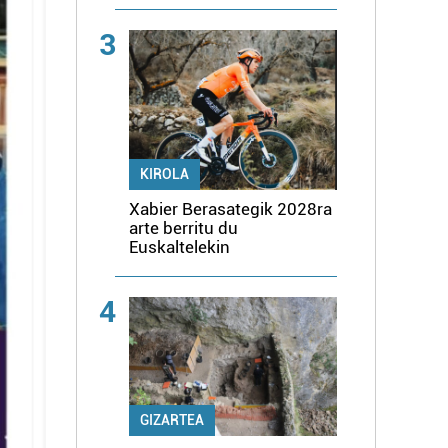
3
KIROLA
Xabier Berasategik 2028ra
arte berritu du
Euskaltelekin
4
GIZARTEA