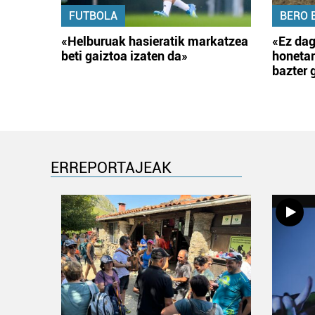
FUTBOLA
BERO 
«Helburuak hasieratik markatzea
«Ez dag
beti gaiztoa izaten da»
honetar
bazter 
ERREPORTAJEAK