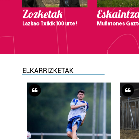
Zozketak
Eskaintz
Lazkao Txikik 100 urte!
Muñatones Gazt
ELKARRIZKETAK