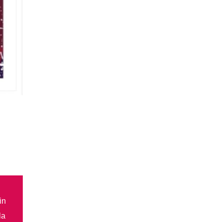
in
la