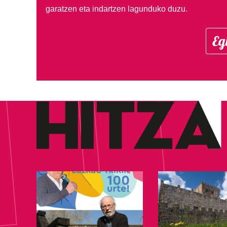
garatzen eta indartzen lagunduko duzu.
Eg