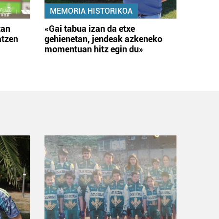
MEMORIA HISTORIKOA
tan
«Gai tabua izan da etxe
atzen
gehienetan, jendeak azkeneko
momentuan hitz egin du»