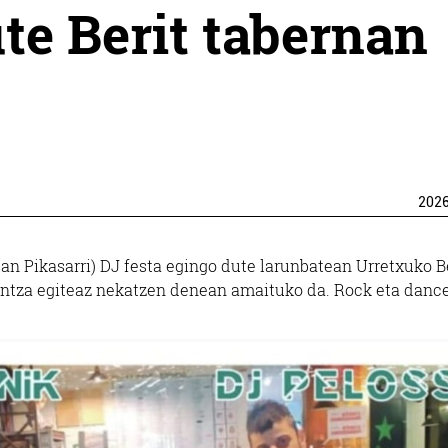
ute Berit tabernan
202
uan Pikasarri) DJ festa egingo dute larunbatean Urretxuko B
dantza egiteaz nekatzen denean amaituko da. Rock eta danc