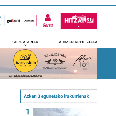
Sartu
GURE ATARIAK
ADIMEN ARTIFIZIALA
Azken 3 egunetako irakurrienak
1