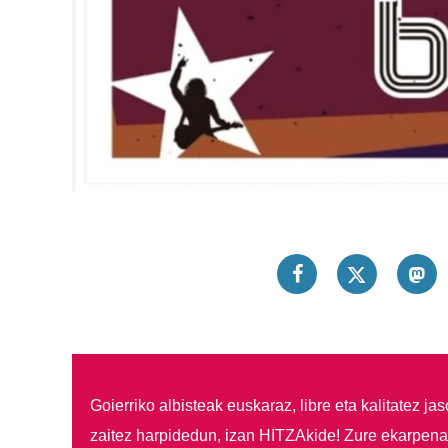
Goierriko albisteak euskaraz, libre eta kalitatez ja
zaitez harpidedun, izan HITZAkide!
Zure ekarpenar