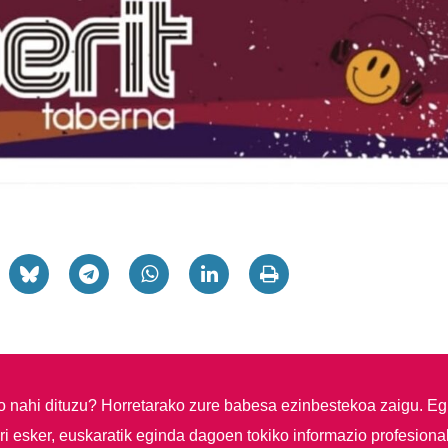
so nahi dituzu?
Horretarako zure babesa ezinbestekoa zaigu. Eg
i esker, euskaratik eginda dagoen tokiko informazio profesiona