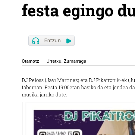
festa egingo d
Otamotz
Urretxu
,
Zumarraga
DJ Peloss (Javi Martinez) eta DJ Pikatronik-ek (J
tabernan. Festa 19:00etan hasiko da eta jendea 
musika jarriko dute.