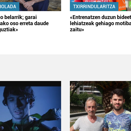
BOLADA
TXIRRINDULARITZA
o belarrik; garai
«Entrenatzen duzun bidee
ako oso erreta daude
lehiatzeak gehiago motib
guztiak»
zaitu»