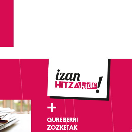
+
GURE BERRI
ZOZKETAK