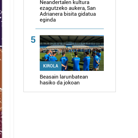
Neandertalen kultura
ezagutzeko aukera, San
Adrianera bisita gidatua
eginda
5
KIROLA
Beasain larunbatean
hasiko da jokoan