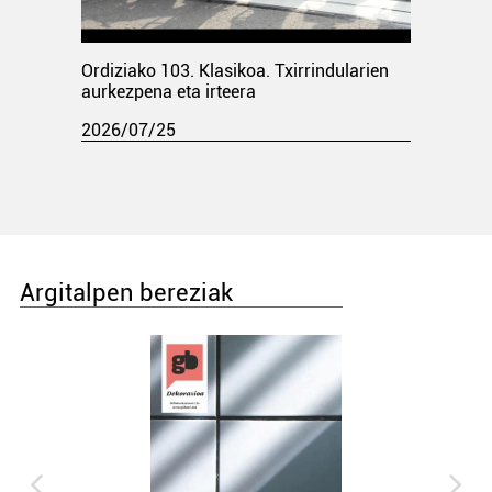
Ordiziako 103. Klasikoa. Txirrindularien
aurkezpena eta irteera
2026/07/25
Argitalpen bereziak