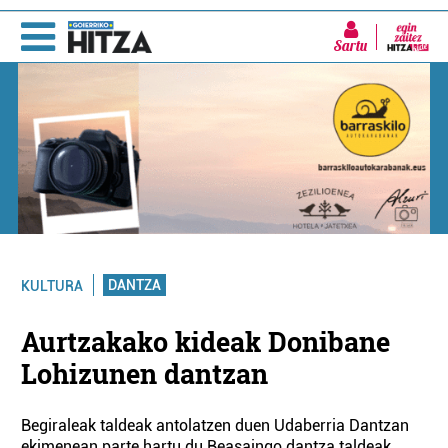
Sartu
DANTZA
KULTURA
Aurtzakako kideak Donibane
Lohizunen dantzan
Begiraleak taldeak antolatzen duen Udaberria Dantzan
ekimenean parte hartu du Beasaingo dantza taldeak.