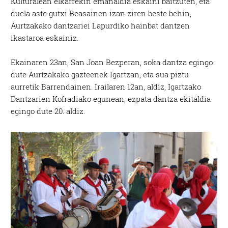
Kulturalean elkarrekin emanaldia eskaini baitzuten, eta
duela aste gutxi Beasainen izan ziren beste behin,
Aurtzakako dantzariei Lapurdiko hainbat dantzen
ikastaroa eskainiz.
Ekainaren 23an, San Joan Bezperan, soka dantza egingo
dute Aurtzakako gazteenek Igartzan, eta sua piztu
aurretik Barrendainen. Irailaren 12an, aldiz, Igartzako
Dantzarien Kofradiako egunean, ezpata dantza ekitaldia
egingo dute 20. aldiz.