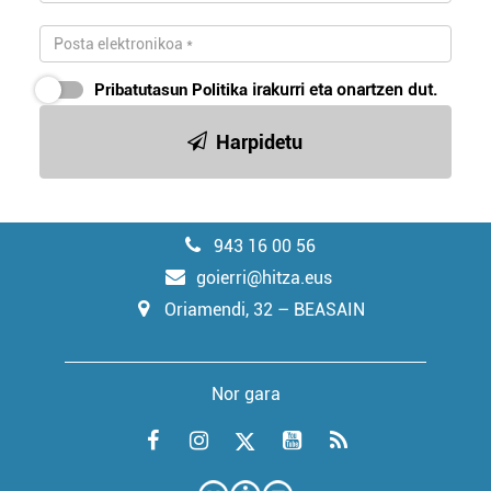
Pribatutasun Politika
irakurri eta onartzen dut.
Harpidetu
943 16 00 56
goierri@hitza.eus
Oriamendi, 32 – BEASAIN
Nor gara