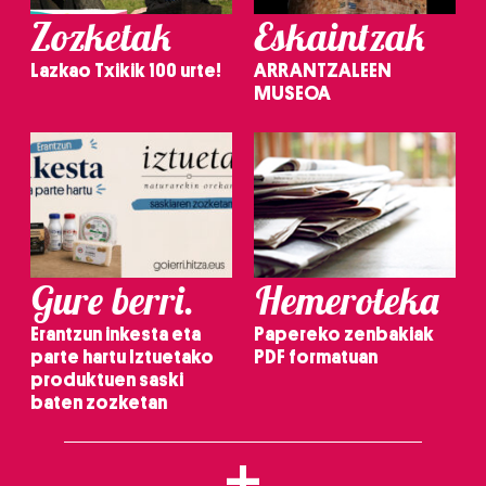
Zozketak
Eskaintzak
Lazkao Txikik 100 urte!
ARRANTZALEEN
MUSEOA
Gure berri.
Hemeroteka
Erantzun inkesta eta
Papereko zenbakiak
parte hartu Iztuetako
PDF formatuan
produktuen saski
baten zozketan
+