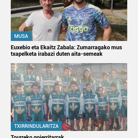
MUSA
Euxebio eta Ekaitz Zabala: Zumarragako mus
txapelketa irabazi duten aita-semeak
TXIRRINDULARITZA
Tourreko goierritarrak