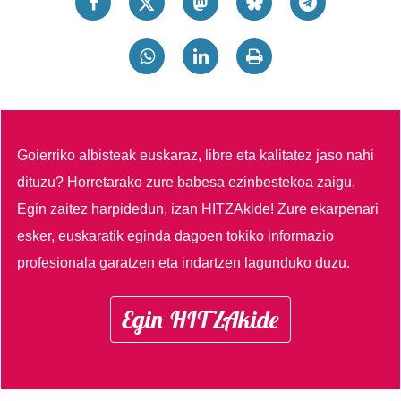
Goierriko albisteak euskaraz, libre eta kalitatez jaso nahi
dituzu?
Horretarako zure babesa ezinbestekoa zaigu.
Egin zaitez harpidedun, izan HITZAkide!
Zure ekarpenari
esker, euskaratik eginda dagoen tokiko informazio
profesionala garatzen eta indartzen lagunduko duzu.
Egin HITZAkide