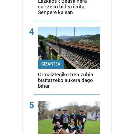
Lazkaotik Beasainera
sartzeko bidea itxita,
Senpere kalean
4
GIZARTEA
Ormaiztegiko tren zubia
bisitatzeko aukera dago
bihar
5