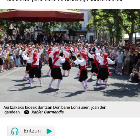
Aurtzakako kideak dantzan Donibane Lohizunen, joan den
igandean.
Xabier Garmendia