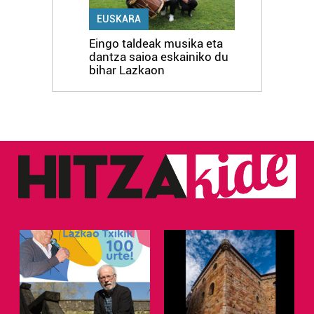
EUSKARA
Eingo taldeak musika eta
dantza saioa eskainiko du
bihar Lazkaon