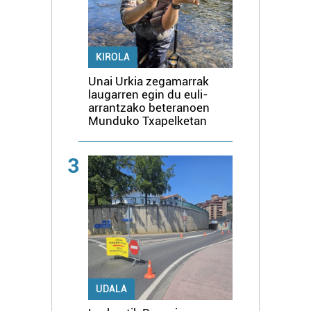
KIROLA
Unai Urkia zegamarrak
laugarren egin du euli-
arrantzako beteranoen
Munduko Txapelketan
3
UDALA