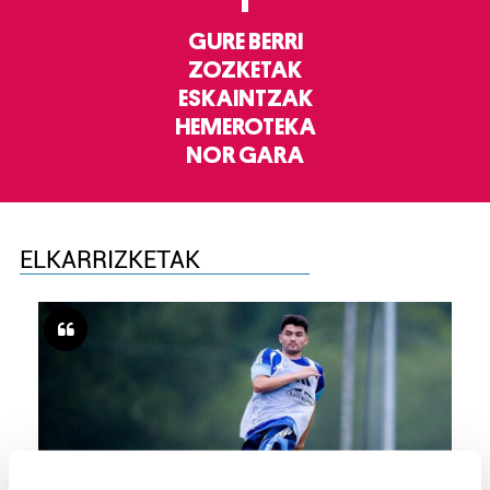
GURE BERRI
ZOZKETAK
ESKAINTZAK
HEMEROTEKA
NOR GARA
ELKARRIZKETAK