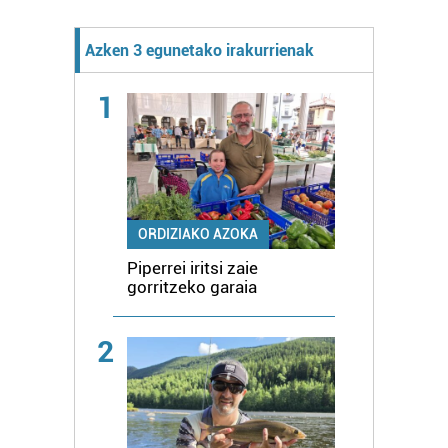
Azken 3 egunetako irakurrienak
1
ORDIZIAKO AZOKA
Piperrei iritsi zaie
gorritzeko garaia
2