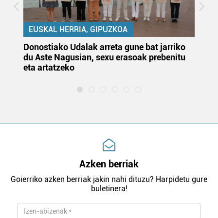
EUSKAL HERRIA, GIPUZKOA
Donostiako Udalak arreta gune bat jarriko
Ur
du Aste Nagusian, sexu erasoak prebenitu
es
eta artatzeko
lu
Azken berriak
Goierriko azken berriak jakin nahi dituzu? Harpidetu gure
buletinera!