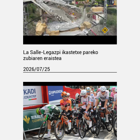
La Salle-Legazpi ikastetxe pareko
zubiaren eraistea
2026/07/25