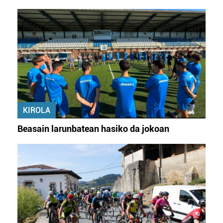
KIROLA
Beasain larunbatean hasiko da jokoan