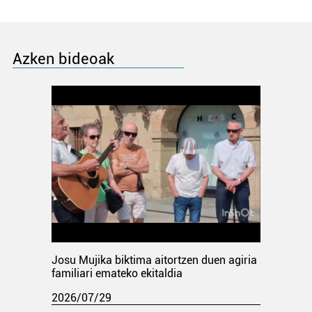
Azken bideoak
Josu Mujika biktima aitortzen duen agiria
familiari emateko ekitaldia
2026/07/29