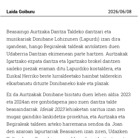
Laida Goiburu
2026
/
06
/
08
Beasaingo Aurtzaka Dantza Taldeko dantzari eta
musikariak Donibane Lohizunen (Lapurdi) izan dira
igandean, hango Begiraleak taldeak antolatzen duen
Udaberria Dantzan ekimenean parte hartzen. Aurtzakak
Igartzako ezpata dantza eta Igartzako brokel dantzen
saileko piezak eraman ditu Lapurdiko kostaldera, eta
Euskal Herriko beste lurraldeetako hainbat talderekin
elkarbanatu dituzte Donibaneko kale eta plazak.
Ez da Aurtzakak Donibane bisitatu duen lehen aldia. 2023
eta 2024an ere gonbidapena jaso zuen dantza talde
beasaindarrak.
Ideiak 2023
lehiaketan saritua izan zen
mugaz gaindiko lankidetza-proiektua, eta Aurtzaka eta
Begiraleak taldeen arteko harremana sendoa da. Joan
den azaroan lapurtarrak Beasainen izan ziren, Udazken