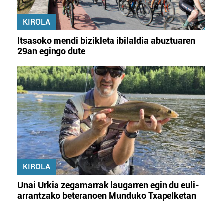
KIROLA
Itsasoko mendi bizikleta ibilaldia abuztuaren
29an egingo dute
KIROLA
Unai Urkia zegamarrak laugarren egin du euli-
arrantzako beteranoen Munduko Txapelketan