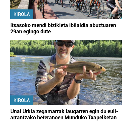
KIROLA
Itsasoko mendi bizikleta ibilaldia abuztuaren
29an egingo dute
KIROLA
Unai Urkia zegamarrak laugarren egin du euli-
arrantzako beteranoen Munduko Txapelketan