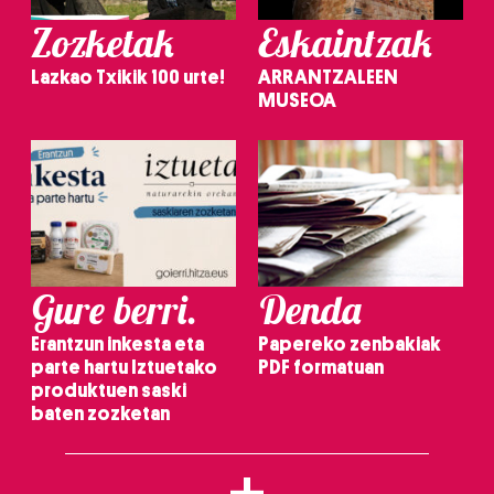
Zozketak
Eskaintzak
Lazkao Txikik 100 urte!
ARRANTZALEEN
MUSEOA
Gure berri.
Denda
Erantzun inkesta eta
Papereko zenbakiak
parte hartu Iztuetako
PDF formatuan
produktuen saski
baten zozketan