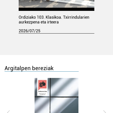
Ordiziako 103. Klasikoa. Txirrindularien
aurkezpena eta irteera
2026/07/25
Argitalpen bereziak