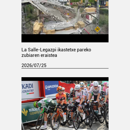
La Salle-Legazpi ikastetxe pareko
zubiaren eraistea
2026/07/25