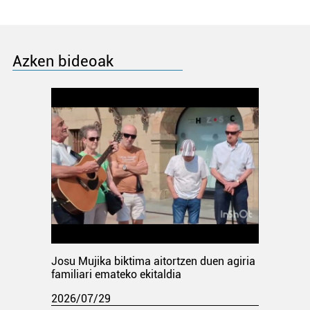
Azken bideoak
Josu Mujika biktima aitortzen duen agiria
familiari emateko ekitaldia
2026/07/29