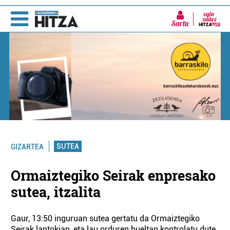
Sartu
SUTEA
GIZARTEA
Ormaiztegiko Seirak enpresako
sutea, itzalita
Gaur, 13:50 inguruan sutea gertatu da Ormaiztegiko
Seirak lantokian, eta lau orduren bueltan kontrolatu dute