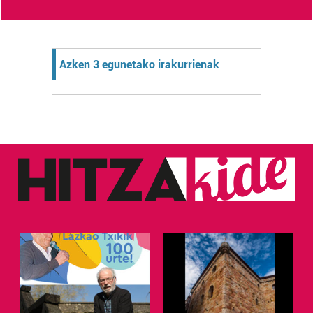
Azken 3 egunetako irakurrienak