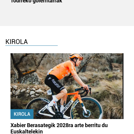
Tourreko goierritarrak
KIROLA
KIROLA
Xabier Berasategik 2028ra arte berritu du
Euskaltelekin