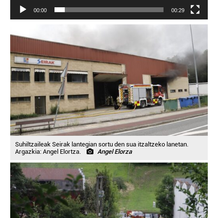
00:00
00:29
Suhiltzaileak Seirak lantegian sortu den sua itzaltzeko lanetan.
Argazkia: Angel Elortza.
Angel Elorza