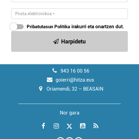
Pribatutasun Politika
irakurri eta onartzen dut.
Harpidetu
943 16 00 56
goierri@hitza.eus
Oriamendi, 32 – BEASAIN
Nor gara