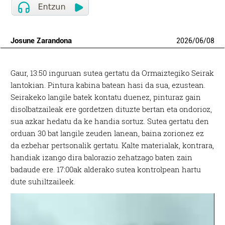
Josune Zarandona
2026
/
06
/
08
Gaur, 13:50 inguruan sutea gertatu da Ormaiztegiko Seirak
lantokian. Pintura kabina batean hasi da sua, ezustean.
Seirakeko langile batek kontatu duenez, pinturaz gain
disolbatzaileak ere gordetzen dituzte bertan eta ondorioz,
sua azkar hedatu da ke handia sortuz. Sutea gertatu den
orduan 30 bat langile zeuden lanean, baina zorionez ez
da ezbehar pertsonalik gertatu. Kalte materialak, kontrara,
handiak izango dira balorazio zehatzago baten zain
badaude ere. 17:00ak alderako sutea kontrolpean hartu
dute suhiltzaileek.
Bideo
erreproduzigailua