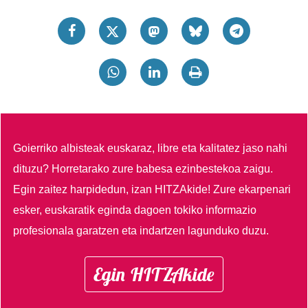
Goierriko albisteak euskaraz, libre eta kalitatez jaso nahi
dituzu?
Horretarako zure babesa ezinbestekoa zaigu.
Egin zaitez harpidedun, izan HITZAkide!
Zure ekarpenari
esker, euskaratik eginda dagoen tokiko informazio
profesionala garatzen eta indartzen lagunduko duzu.
Egin HITZAkide