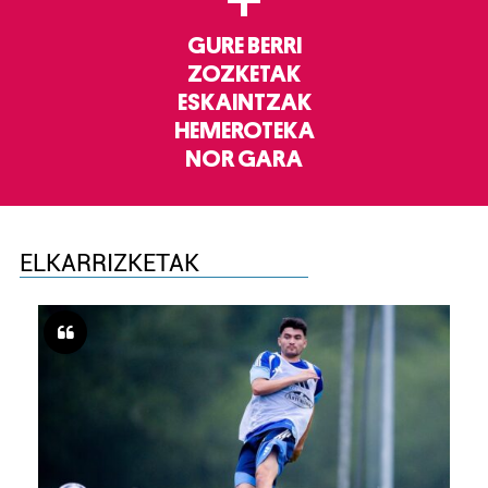
+
GURE BERRI
ZOZKETAK
ESKAINTZAK
HEMEROTEKA
NOR GARA
ELKARRIZKETAK