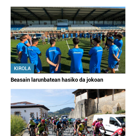
KIROLA
Beasain larunbatean hasiko da jokoan