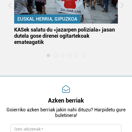
EUSKAL HERRIA, GIPUZKOA
KASek salatu du «jazarpen poliziala» jasan
Pa
dutela gose direnei ogitartekoak
da
emateagatik
«s
Azken berriak
Goierriko azken berriak jakin nahi dituzu? Harpidetu gure
buletinera!