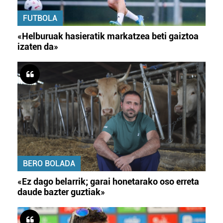
FUTBOLA
«Helburuak hasieratik markatzea beti gaiztoa
izaten da»
BERO BOLADA
«Ez dago belarrik; garai honetarako oso erreta
daude bazter guztiak»