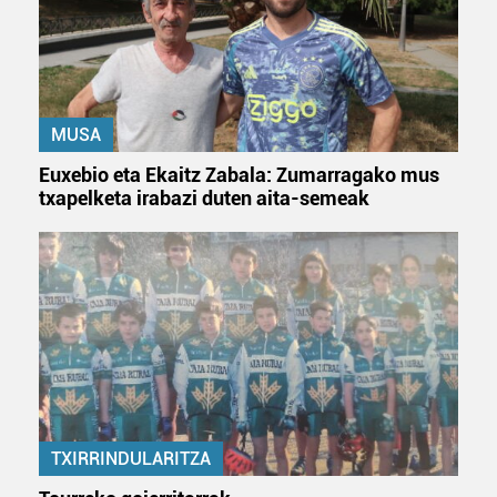
MUSA
Euxebio eta Ekaitz Zabala: Zumarragako mus
txapelketa irabazi duten aita-semeak
TXIRRINDULARITZA