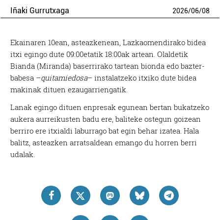
Iñaki Gurrutxaga
2026
/
06
/
08
Ekainaren 10ean, asteazkenean, Lazkaomendirako bidea
itxi egingo dute 09:00etatik 18:00ak artean. Olaldetik
Bianda (Miranda) baserrirako tartean bionda edo bazter-
babesa –
quitamiedosa
– instalatzeko itxiko dute bidea
makinak dituen ezaugarriengatik.
Lanak egingo dituen enpresak egunean bertan bukatzeko
aukera aurreikusten badu ere, baliteke ostegun goizean
berriro ere itxialdi laburrago bat egin behar izatea. Hala
balitz, asteazken arratsaldean emango du horren berri
udalak.