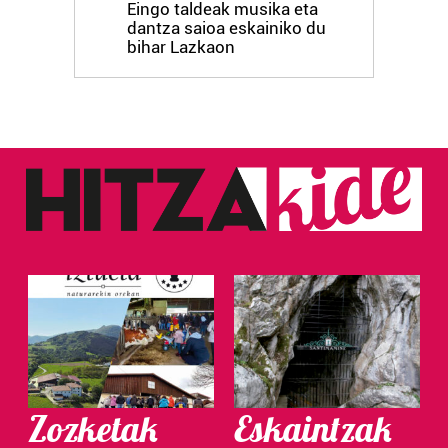
Eingo taldeak musika eta
dantza saioa eskainiko du
bihar Lazkaon
Zozketak
Eskaintzak