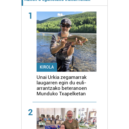
1
KIROLA
Unai Urkia zegamarrak
laugarren egin du euli-
arrantzako beteranoen
Munduko Txapelketan
2