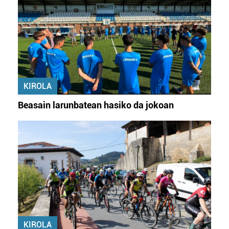
KIROLA
Beasain larunbatean hasiko da jokoan
KIROLA