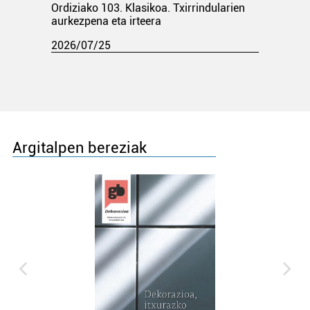
Ordiziako 103. Klasikoa. Txirrindularien
aurkezpena eta irteera
2026/07/25
Argitalpen bereziak