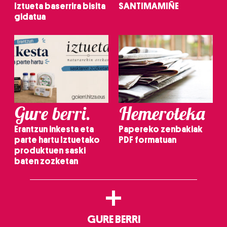
Iztueta baserrira bisita
SANTIMAMIÑE
gidatua
Gure berri.
Hemeroteka
Erantzun inkesta eta
Papereko zenbakiak
parte hartu Iztuetako
PDF formatuan
produktuen saski
baten zozketan
+
GURE BERRI