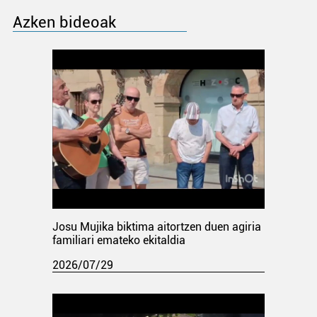
Azken bideoak
Josu Mujika biktima aitortzen duen agiria
familiari emateko ekitaldia
2026/07/29