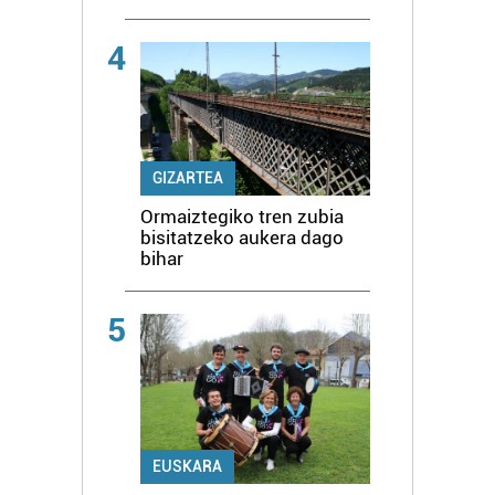
4
GIZARTEA
Ormaiztegiko tren zubia
bisitatzeko aukera dago
bihar
5
EUSKARA