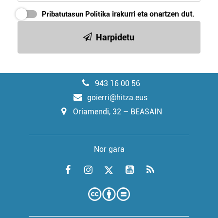
Pribatutasun Politika
irakurri eta onartzen dut.
Harpidetu
943 16 00 56
goierri@hitza.eus
Oriamendi, 32 – BEASAIN
Nor gara