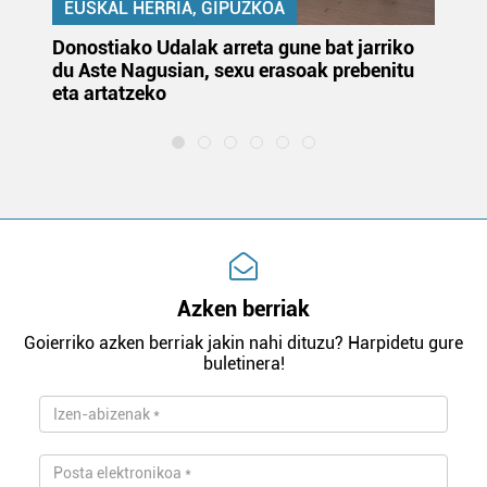
EUSKAL HERRIA, GIPUZKOA
Donostiako Udalak arreta gune bat jarriko
Ur
du Aste Nagusian, sexu erasoak prebenitu
es
eta artatzeko
lu
Azken berriak
Goierriko azken berriak jakin nahi dituzu? Harpidetu gure
buletinera!