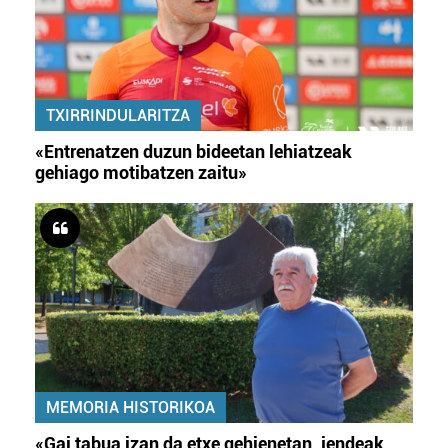
TXIRRINDULARITZA
«Entrenatzen duzun bideetan lehiatzeak
gehiago motibatzen zaitu»
MEMORIA HISTORIKOA
«Gai tabua izan da etxe gehienetan, jendeak