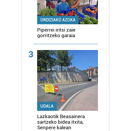
ORDIZIAKO AZOKA
Piperrei iritsi zaie
gorritzeko garaia
3
UDALA
Lazkaotik Beasainera
sartzeko bidea itxita,
Senpere kalean