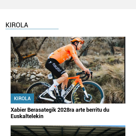
KIROLA
KIROLA
Xabier Berasategik 2028ra arte berritu du
Euskaltelekin