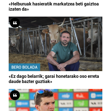
«Helburuak hasieratik markatzea beti gaiztoa
izaten da»
BERO BOLADA
«Ez dago belarrik; garai honetarako oso erreta
daude bazter guztiak»