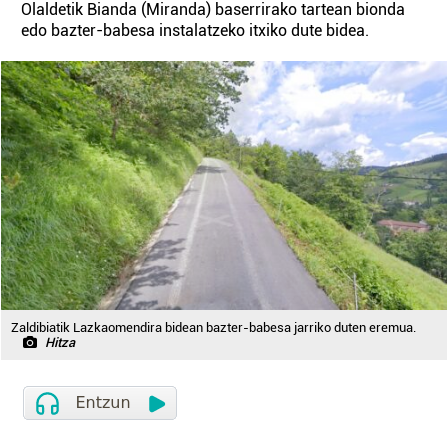
Olaldetik Bianda (Miranda) baserrirako tartean bionda
edo bazter-babesa instalatzeko itxiko dute bidea.
Zaldibiatik Lazkaomendira bidean bazter-babesa jarriko duten eremua.
Hitza