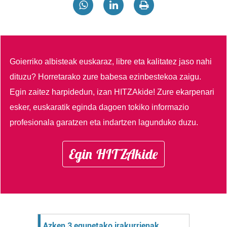
Goierriko albisteak euskaraz, libre eta kalitatez jaso nahi
dituzu?
Horretarako zure babesa ezinbestekoa zaigu.
Egin zaitez harpidedun, izan HITZAkide!
Zure ekarpenari
esker, euskaratik eginda dagoen tokiko informazio
profesionala garatzen eta indartzen lagunduko duzu.
Egin HITZAkide
Azken 3 egunetako irakurrienak