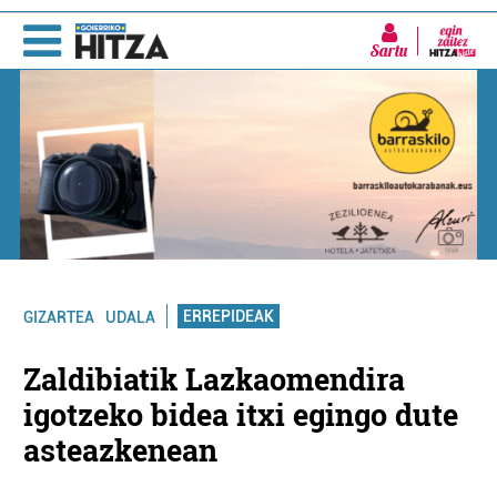
Sartu
ERREPIDEAK
GIZARTEA
UDALA
Zaldibiatik Lazkaomendira
igotzeko bidea itxi egingo dute
asteazkenean