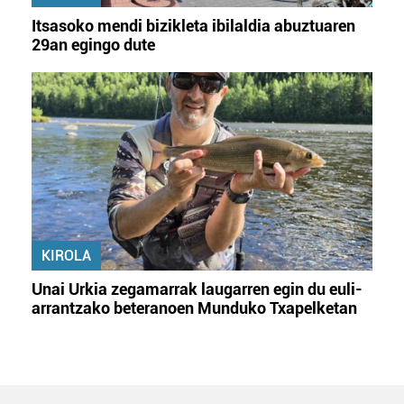
Itsasoko mendi bizikleta ibilaldia abuztuaren
29an egingo dute
KIROLA
Unai Urkia zegamarrak laugarren egin du euli-
arrantzako beteranoen Munduko Txapelketan