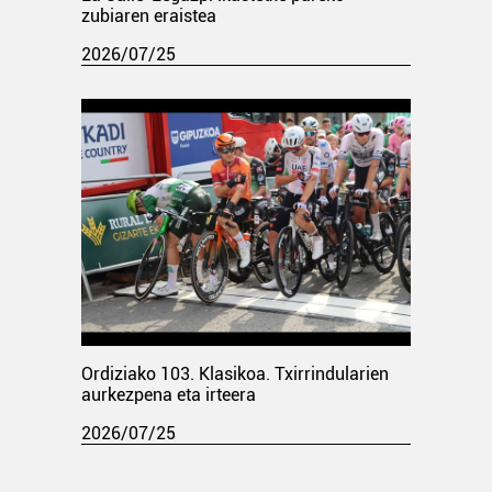
zubiaren eraistea
2026/07/25
Ordiziako 103. Klasikoa. Txirrindularien
aurkezpena eta irteera
2026/07/25