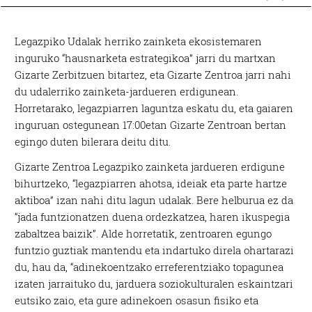
Legazpiko Udalak herriko zainketa ekosistemaren
inguruko “hausnarketa estrategikoa” jarri du martxan
Gizarte Zerbitzuen bitartez, eta Gizarte Zentroa jarri nahi
du udalerriko zainketa-jardueren erdigunean.
Horretarako, legazpiarren laguntza eskatu du, eta gaiaren
inguruan ostegunean 17:00etan Gizarte Zentroan bertan
egingo duten bilerara deitu ditu.
Gizarte Zentroa Legazpiko zainketa jardueren erdigune
bihurtzeko, “legazpiarren ahotsa, ideiak eta parte hartze
aktiboa” izan nahi ditu lagun udalak. Bere helburua ez da
“jada funtzionatzen duena ordezkatzea, haren ikuspegia
zabaltzea baizik”. Alde horretatik, zentroaren egungo
funtzio guztiak mantendu eta indartuko direla ohartarazi
du, hau da, “adinekoentzako erreferentziako topagunea
izaten jarraituko du, jarduera soziokulturalen eskaintzari
eutsiko zaio, eta gure adinekoen osasun fisiko eta