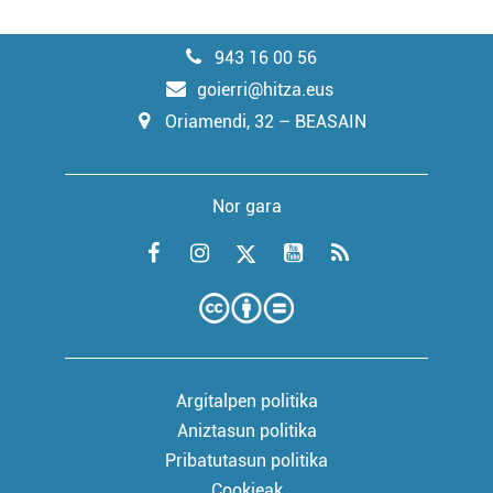
943 16 00 56
goierri@hitza.eus
Oriamendi, 32 – BEASAIN
Nor gara
Argitalpen politika
Aniztasun politika
Pribatutasun politika
Cookieak