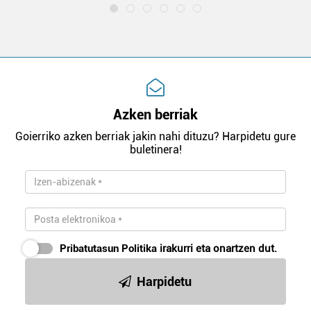
Azken berriak
Goierriko azken berriak jakin nahi dituzu? Harpidetu gure
buletinera!
Pribatutasun Politika
irakurri eta onartzen dut.
Harpidetu