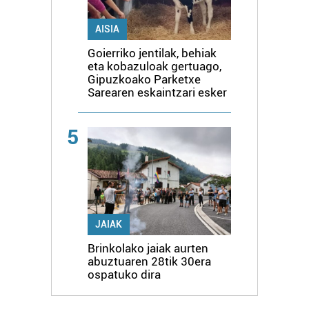
AISIA
Goierriko jentilak, behiak
eta kobazuloak gertuago,
Gipuzkoako Parketxe
Sarearen eskaintzari esker
5
JAIAK
Brinkolako jaiak aurten
abuztuaren 28tik 30era
ospatuko dira