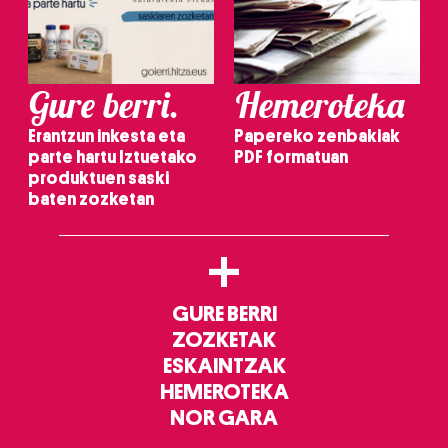
Gure berri.
Hemeroteka
Erantzun inkesta eta
Papereko zenbakiak
parte hartu Iztuetako
PDF formatuan
produktuen saski
baten zozketan
+
GURE BERRI
ZOZKETAK
ESKAINTZAK
HEMEROTEKA
NOR GARA