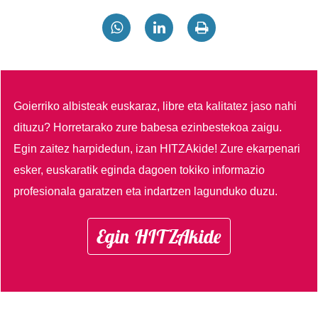
Goierriko albisteak euskaraz, libre eta kalitatez jaso nahi
dituzu?
Horretarako zure babesa ezinbestekoa zaigu.
Egin zaitez harpidedun, izan HITZAkide!
Zure ekarpenari
esker, euskaratik eginda dagoen tokiko informazio
profesionala garatzen eta indartzen lagunduko duzu.
Egin HITZAkide