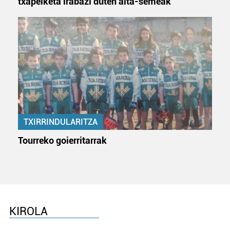
txapelketa irabazi duten aita-semeak
fitxategiak erabiltzen ditu. Zure esperientzia eta
zerbitzuak hobetzeko asmoz, cookie teknologiaz
baliatzen gara. Ohar hau onartuz gero, teknologia hori
erabiltzeko baimen esplizitua ematen diguzu.
Gehiago
irakurri
TXIRRINDULARITZA
Tourreko goierritarrak
KIROLA