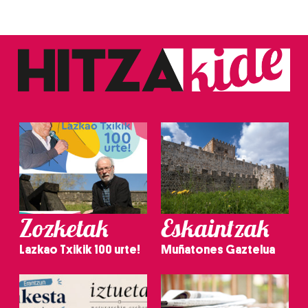
Zozketak
Eskaintzak
Lazkao Txikik 100 urte!
Muñatones Gaztelua