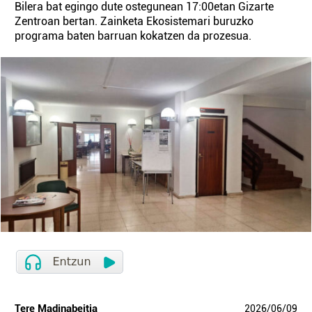
Bilera bat egingo dute ostegunean 17:00etan Gizarte
Zentroan bertan. Zainketa Ekosistemari buruzko
programa baten barruan kokatzen da prozesua.
Tere Madinabeitia
2026
/
06
/
09