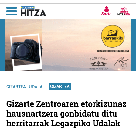
Sartu
GIZARTEA
GIZARTEA
UDALA
Gizarte Zentroaren etorkizunaz
hausnartzera gonbidatu ditu
herritarrak Legazpiko Udalak