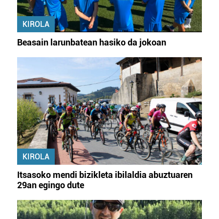
KIROLA
Beasain larunbatean hasiko da jokoan
KIROLA
Itsasoko mendi bizikleta ibilaldia abuztuaren
29an egingo dute