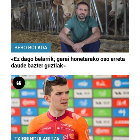
BERO BOLADA
«Ez dago belarrik; garai honetarako oso erreta
daude bazter guztiak»
TXIRRINDULARITZA