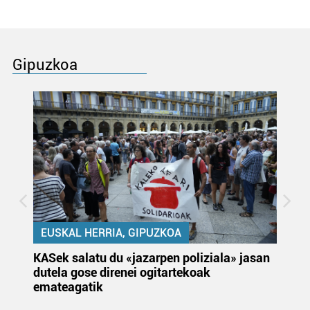
Gipuzkoa
EUSKAL HERRIA, GIPUZKOA
KASek salatu du «jazarpen poliziala» jasan
Pa
dutela gose direnei ogitartekoak
da
emateagatik
«s