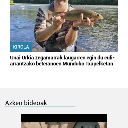
KIROLA
Unai Urkia zegamarrak laugarren egin du euli-
arrantzako beteranoen Munduko Txapelketan
Azken bideoak