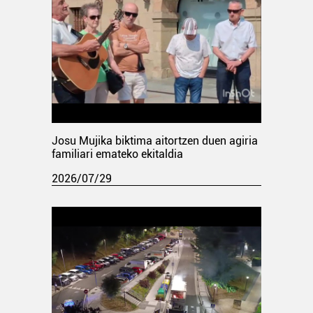
Josu Mujika biktima aitortzen duen agiria
familiari emateko ekitaldia
2026/07/29