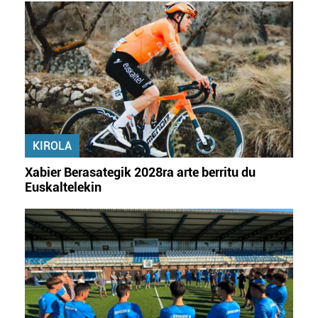
KIROLA
Xabier Berasategik 2028ra arte berritu du
Euskaltelekin