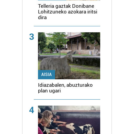
Telleria gaztak Donibane
Lohitzuneko azokara iritsi
dira
3
AISIA
Idiazabalen, abuzturako
plan ugari
4