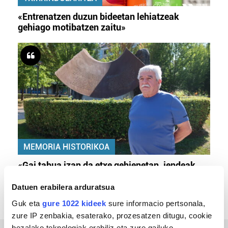
«Entrenatzen duzun bideetan lehiatzeak
gehiago motibatzen zaitu»
MEMORIA HISTORIKOA
«Gai tabua izan da etxe gehienetan, jendeak
azkeneko momentuan hitz egin du»
Datuen erabilera arduratsua
Guk eta
gure 1022 kideek
sure informacio pertsonala,
zure IP zenbakia, esaterako, prozesatzen ditugu, cookie
bezalako teknologiak erabiliz eta zure gailuko