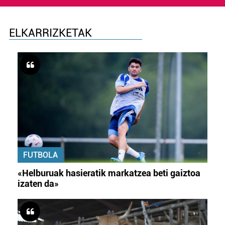
ELKARRIZKETAK
FUTBOLA
«Helburuak hasieratik markatzea beti gaiztoa
izaten da»