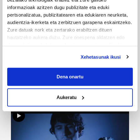
informazioak azitzen dugu publizitate eta eduki
ERREPORTAJEAK
pertsonalizatua, publizitatearen eta edukiaren neurketa,
audientzia-ikerketa eta zerbitzuen garapena eskaintzeko.
Zure datuak nork eta zertarako erabiltzen dituen
hautatzeko aukera duzu. Zure onespena aldatzen edo
deuseztatzen ahal duzu edozein momentutan, Cookie
deklaraziotik edo Privacy triggerean klikatuz.
Xehetasunak ikusi
If you allow, we would also like to:
Collect information about your geographical
Dena onartu
location which can be accurate to within several
URBIAKO FESTA
meters
Aukeratu
Urbiako zelaiak erromeria leku
Identify your device by actively scanning it for
specific characteristics (fingerprinting)
Find out more about how your personal data is processed
and set your preferences in the
details section
.
Guk eta gure bazkideek zure datu pertsonalak