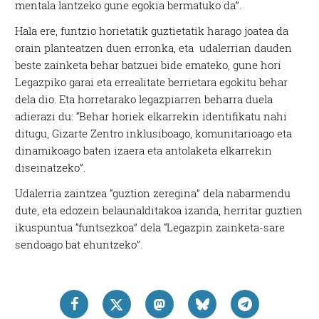
mentala lantzeko gune egokia bermatuko da”.
Hala ere, funtzio horietatik guztietatik harago joatea da
orain planteatzen duen erronka, eta udalerrian dauden
beste zainketa behar batzuei bide emateko, gune hori
Legazpiko garai eta errealitate berrietara egokitu behar
dela dio. Eta horretarako legazpiarren beharra duela
adierazi du: “Behar horiek elkarrekin identifikatu nahi
ditugu, Gizarte Zentro inklusiboago, komunitarioago eta
dinamikoago baten izaera eta antolaketa elkarrekin
diseinatzeko”.
Udalerria zaintzea “guztion zeregina” dela nabarmendu
dute, eta edozein belaunalditakoa izanda, herritar guztien
ikuspuntua “funtsezkoa” dela “Legazpin zainketa-sare
sendoago bat ehuntzeko”.