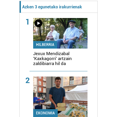
Azken 3 egunetako irakurrienak
1
HILBERRIA
Jexux Mendizabal
'Kaxkagorri' artzain
zaldibiarra hil da
2
EKONOMIA