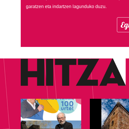
garatzen eta indartzen lagunduko duzu.
Eg