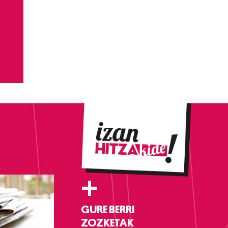
+
GURE BERRI
ZOZKETAK