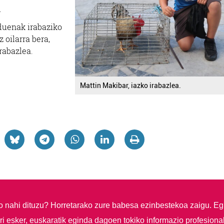
.
 duenak irabaziko
 oilarra bera,
rabazlea.
Mattin Makibar, iazko irabazlea.
so nahi dituzu?
Horretarako zure babesa ezinbestekoa zaigu. Eg
i esker, euskaratik eginda dagoen tokiko informazio profesiona