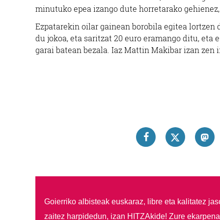
minutuko epea izango dute horretarako gehienez,
Ezpatarekin oilar gainean borobila egitea lortzen
du jokoa, eta saritzat 20 euro eramango ditu, eta ez
garai batean bezala. Iaz Mattin Makibar izan zen i
Goierriko albisteak euskaraz, libre eta kalitatez ja
zaitez harpidedun, izan HITZAkide!
Zure ekarpenar