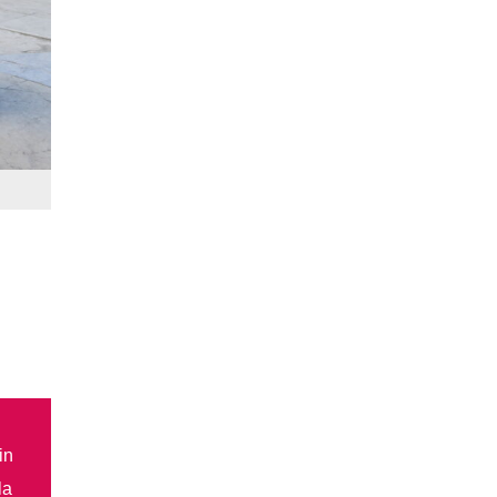
in
la