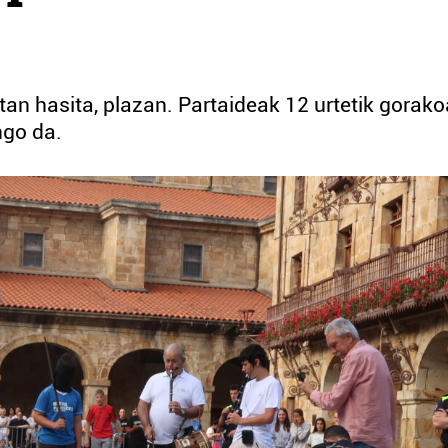
an hasita, plazan. Partaideak 12 urtetik gorak
ngo da.