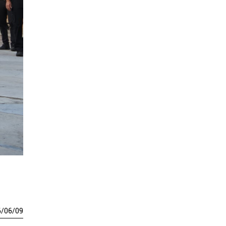
6
/
06
/
09