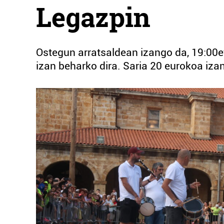
Legazpin
Ostegun arratsaldean izango da, 19:00et
izan beharko dira. Saria 20 eurokoa iza