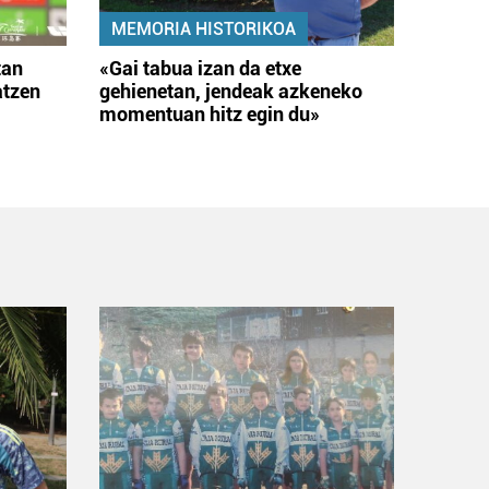
MEMORIA HISTORIKOA
tan
«Gai tabua izan da etxe
atzen
gehienetan, jendeak azkeneko
momentuan hitz egin du»