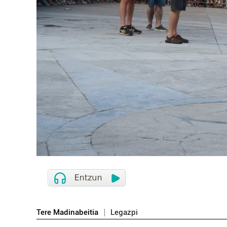
Tere Madinabeitia
Legazpi