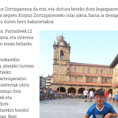
us Zortzigarrena da etzi, eta ohitura beteko dute legazpiarr
a zegoen Korpus Zortzigarreneko oilar jokoa, baina ia desag
u duten herri bakarretakoa.
an. Partaideek 12
arra, eta interesa
an eman beharko
 sokarekin
, plazako lurrean
etxeko
ilarrenganaino
 bazterrak ukitu
joango dira
ek eta
 dute
arekin borobil
ean. Bost