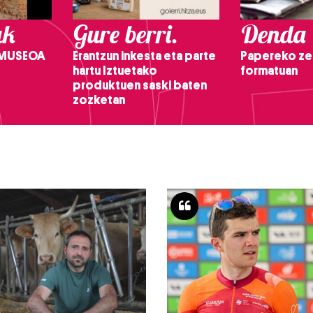
ak
Gure berri.
Denda
 MUSEOA
Erantzun inkesta eta parte
Papereko ze
hartu Iztuetako
formatuan
produktuen saski baten
zozketan