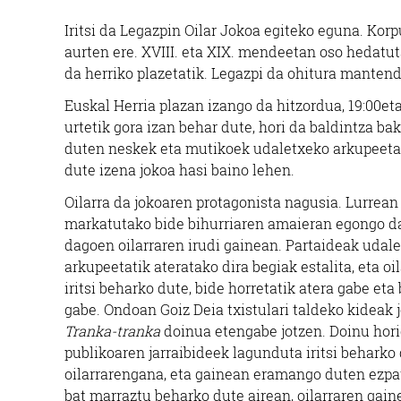
Iritsi da Legazpin Oilar Jokoa egiteko eguna. Korp
aurten ere. XVIII. eta XIX. mendeetan oso hedatut
da herriko plazetatik. Legazpi da ohitura mantend
Euskal Herria plazan izango da hitzordua, 19:00et
urtetik gora izan behar dute, hori da baldintza bak
duten neskek eta mutikoek udaletxeko arkupeet
dute izena jokoa hasi baino lehen.
Oilarra da jokoaren protagonista nagusia. Lurrean
markatutako bide bihurriaren amaieran egongo da
dagoen oilarraren irudi gainean. Partaideak udal
arkupeetatik ateratako dira begiak estalita, eta o
iritsi beharko dute, bide horretatik atera gabe eta
gabe. Ondoan Goiz Deia txistulari taldeko kideak 
Tranka-tranka
doinua etengabe jotzen. Doinu hori
publikoaren jarraibideek lagunduta iritsi beharko
oilarrarengana, eta gainean eramango duten ezpat
bat marraztu beharko dute airean, oilarraren gain