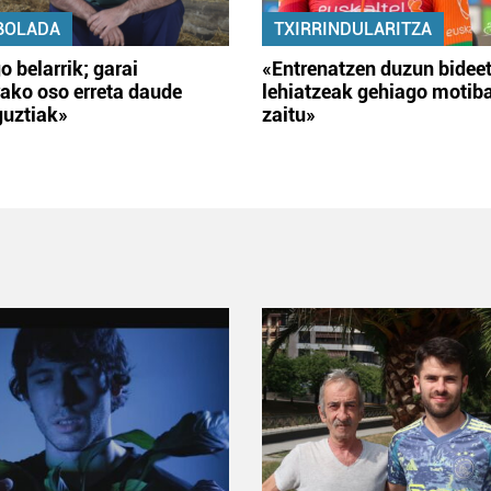
BOLADA
TXIRRINDULARITZA
o belarrik; garai
«Entrenatzen duzun bidee
ako oso erreta daude
lehiatzeak gehiago motib
guztiak»
zaitu»