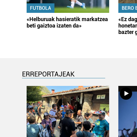
FUTBOLA
BERO 
«Helburuak hasieratik markatzea
«Ez dag
beti gaiztoa izaten da»
honetar
bazter 
ERREPORTAJEAK