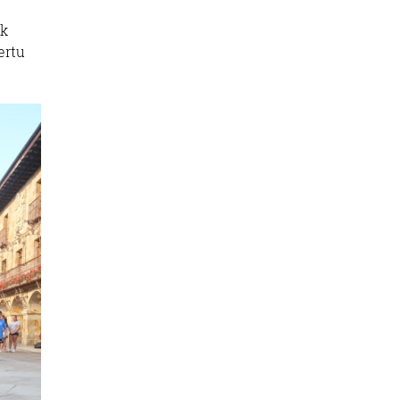
ek
ertu