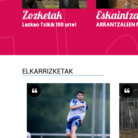
Zozketak
Eskaintz
Lazkao Txikik 100 urte!
ARRANTZALEEN
ELKARRIZKETAK