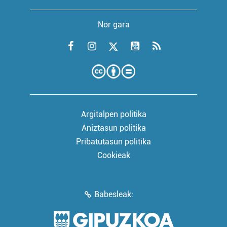
Nor gara
Argitalpen politika
Aniztasun politika
Pribatutasun politika
Cookieak
Babesleak: