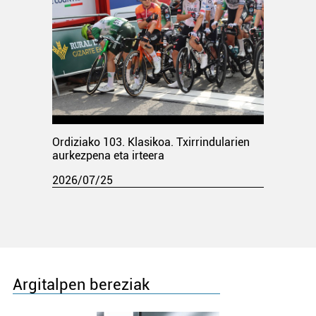
Ordiziako 103. Klasikoa. Txirrindularien
aurkezpena eta irteera
2026/07/25
Argitalpen bereziak