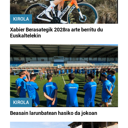
KIROLA
Xabier Berasategik 2028ra arte berritu du
Euskaltelekin
KIROLA
Beasain larunbatean hasiko da jokoan