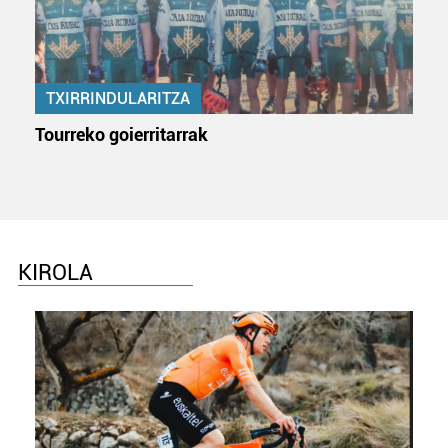
baliatzen gara. Ohar hau onartuz gero, teknologia hori
erabiltzeko baimen esplizitua ematen diguzu.
Gehiago
irakurri
TXIRRINDULARITZA
Tourreko goierritarrak
KIROLA