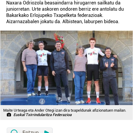
Naxara Odriozola beasaindarra hirugarren sailkatu da
juniorretan. Urte askoren ondoren berriz ere antolatu du
Bakarkako Erlojupeko Txapelketa federazioak.
Aizarnazabalen jokatu da. Albistean, laburpen bideoa.
Maite Urteaga eta Ander Otegi izan dira txapeldunak afizionatuen mailan.
Euskal Txirrindularitza Federazioa