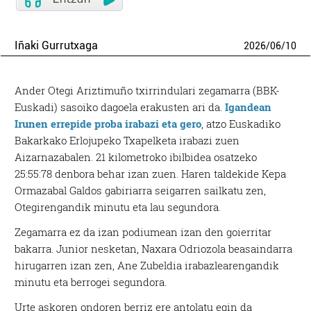
Iñaki Gurrutxaga
2026
/
06
/
10
Ander Otegi Ariztimuño txirrindulari zegamarra (BBK-
Euskadi) sasoiko dagoela erakusten ari da.
Igandean
Irunen errepide proba irabazi eta gero
, atzo Euskadiko
Bakarkako Erlojupeko Txapelketa irabazi zuen
Aizarnazabalen. 21 kilometroko ibilbidea osatzeko
25:55:78 denbora behar izan zuen. Haren taldekide Kepa
Ormazabal Galdos gabiriarra seigarren sailkatu zen,
Otegirengandik minutu eta lau segundora.
Zegamarra ez da izan podiumean izan den goierritar
bakarra. Junior nesketan, Naxara Odriozola beasaindarra
hirugarren izan zen, Ane Zubeldia irabazlearengandik
minutu eta berrogei segundora.
Urte askoren ondoren berriz ere antolatu egin da