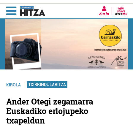
Sartu
TXIRRINDULARITZA
KIROLA
Ander Otegi zegamarra
Euskadiko erlojupeko
txapeldun