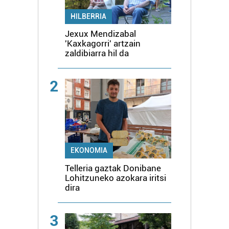
HILBERRIA
Jexux Mendizabal
'Kaxkagorri' artzain
zaldibiarra hil da
2
EKONOMIA
Telleria gaztak Donibane
Lohitzuneko azokara iritsi
dira
3