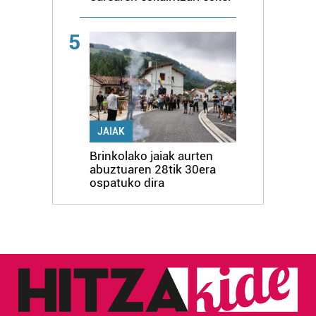
5
JAIAK
Brinkolako jaiak aurten
abuztuaren 28tik 30era
ospatuko dira