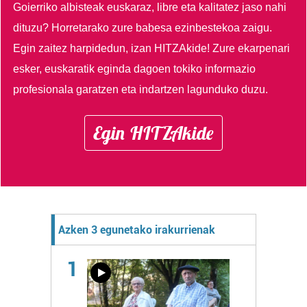
Goierriko albisteak euskaraz, libre eta kalitatez jaso nahi
dituzu?
Horretarako zure babesa ezinbestekoa zaigu.
Egin zaitez harpidedun, izan HITZAkide!
Zure ekarpenari
esker, euskaratik eginda dagoen tokiko informazio
profesionala garatzen eta indartzen lagunduko duzu.
Egin HITZAkide
Azken 3 egunetako irakurrienak
1