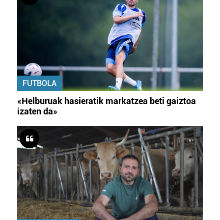
FUTBOLA
«Helburuak hasieratik markatzea beti gaiztoa
izaten da»