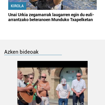
KIROLA
Unai Urkia zegamarrak laugarren egin du euli-
arrantzako beteranoen Munduko Txapelketan
Azken bideoak