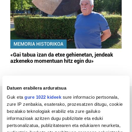
MEMORIA HISTORIKOA
«Gai tabua izan da etxe gehienetan, jendeak
azkeneko momentuan hitz egin du»
Datuen erabilera arduratsua
Guk eta
gure 1022 kideek
sure informacio pertsonala,
ERREPORTAJEAK
zure IP zenbakia, esaterako, prozesatzen ditugu, cookie
bezalako teknologiak erabiliz eta zure gailuko
informazioak azitzen dugu publizitate eta eduki
pertsonalizatua, publizitatearen eta edukiaren neurketa,