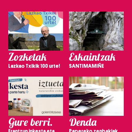
Zozketak
Eskaintzak
Lazkao Txikik 100 urte!
SANTIMAMIÑE
Gure berri.
Denda
Erantzun inkesta eta
Papereko zenbakiak