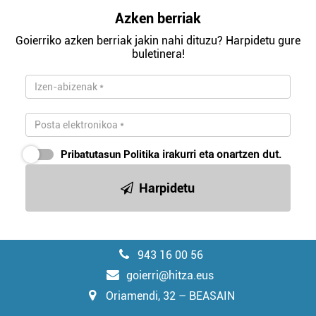
Azken berriak
Goierriko azken berriak jakin nahi dituzu? Harpidetu gure
buletinera!
Pribatutasun Politika
irakurri eta onartzen dut.
Harpidetu
943 16 00 56
goierri@hitza.eus
Oriamendi, 32 – BEASAIN