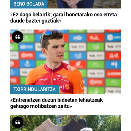
BERO BOLADA
«Ez dago belarrik; garai honetarako oso erreta
daude bazter guztiak»
TXIRRINDULARITZA
«Entrenatzen duzun bideetan lehiatzeak
gehiago motibatzen zaitu»