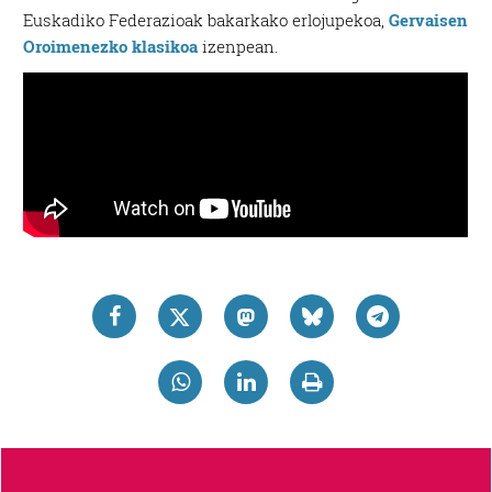
Euskadiko Federazioak bakarkako erlojupekoa,
Gervaisen
Oroimenezko klasikoa
izenpean.