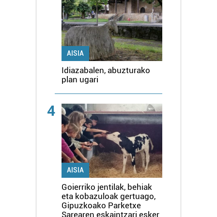
AISIA
Idiazabalen, abuzturako
plan ugari
4
AISIA
Goierriko jentilak, behiak
eta kobazuloak gertuago,
Gipuzkoako Parketxe
Sarearen eskaintzari esker