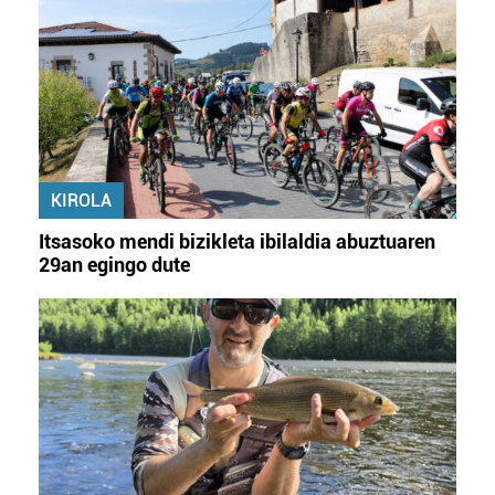
KIROLA
Itsasoko mendi bizikleta ibilaldia abuztuaren
29an egingo dute