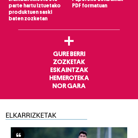
parte hartu Iztuetako
PDF formatuan
produktuen saski
baten zozketan
+
GURE BERRI
ZOZKETAK
ESKAINTZAK
HEMEROTEKA
NOR GARA
ELKARRIZKETAK