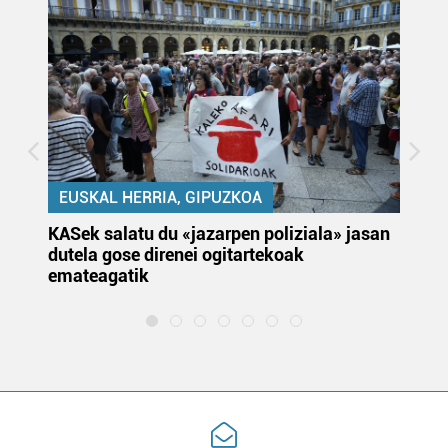
EUSKAL HERRIA, GIPUZKOA
KASek salatu du «jazarpen poliziala» jasan
Pa
dutela gose direnei ogitartekoak
da
emateagatik
«s