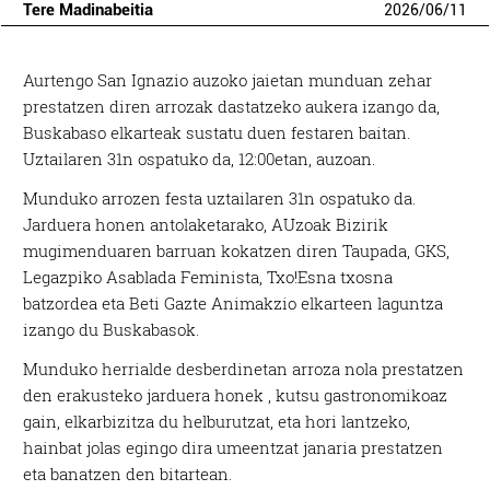
Tere Madinabeitia
2026
/
06
/
11
Aurtengo San Ignazio auzoko jaietan munduan zehar
prestatzen diren arrozak dastatzeko aukera izango da,
Buskabaso elkarteak sustatu duen festaren baitan.
Uztailaren 31n ospatuko da, 12:00etan, auzoan.
Munduko arrozen festa uztailaren 31n ospatuko da.
Jarduera honen antolaketarako, AUzoak Bizirik
mugimenduaren barruan kokatzen diren Taupada, GKS,
Legazpiko Asablada Feminista, Txo!Esna txosna
batzordea eta Beti Gazte Animakzio elkarteen laguntza
izango du Buskabasok.
Munduko herrialde desberdinetan arroza nola prestatzen
den erakusteko jarduera honek , kutsu gastronomikoaz
gain, elkarbizitza du helburutzat, eta hori lantzeko,
hainbat jolas egingo dira umeentzat janaria prestatzen
eta banatzen den bitartean.