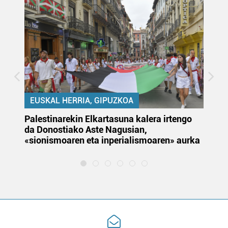
EUSKAL HERRIA, GIPUZKOA
Palestinarekin Elkartasuna kalera irtengo
Do
da Donostiako Aste Nagusian,
du
«sionismoaren eta inperialismoaren» aurka
et