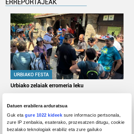
ERREPORTAJEAK
URBIAKO FESTA
Urbiako zelaiak erromeria leku
Datuen erabilera arduratsua
Guk eta
gure 1022 kideek
sure informacio pertsonala,
zure IP zenbakia, esaterako, prozesatzen ditugu, cookie
bezalako teknologiak erabiliz eta zure gailuko