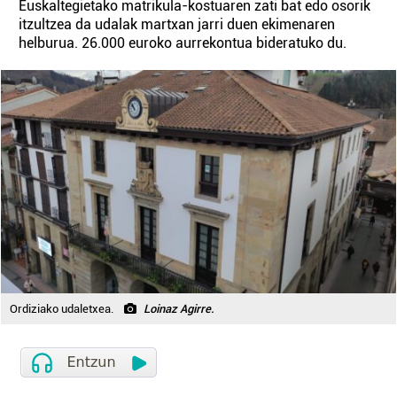
Euskaltegietako matrikula-kostuaren zati bat edo osorik
itzultzea da udalak martxan jarri duen ekimenaren
helburua. 26.000 euroko aurrekontua bideratuko du.
Ordiziako udaletxea.
Loinaz Agirre.