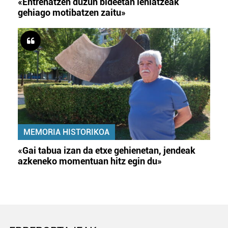
«Entrenatzen duzun bideetan lehiatzeak
gehiago motibatzen zaitu»
MEMORIA HISTORIKOA
«Gai tabua izan da etxe gehienetan, jendeak
azkeneko momentuan hitz egin du»