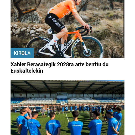
fitxategiak erabiltzen ditu. Zure esperientzia eta
zerbitzuak hobetzeko asmoz, cookie teknologiaz
baliatzen gara. Ohar hau onartuz gero, teknologia hori
erabiltzeko baimen esplizitua ematen diguzu.
Gehiago
irakurri
KIROLA
Xabier Berasategik 2028ra arte berritu du
Euskaltelekin