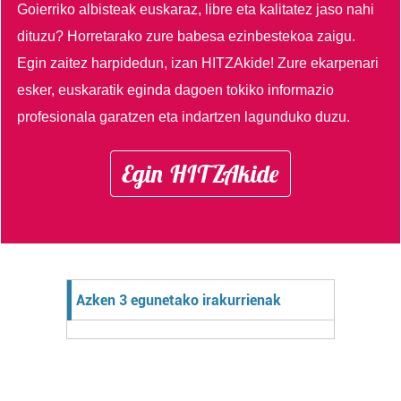
Goierriko albisteak euskaraz, libre eta kalitatez jaso nahi
dituzu?
Horretarako zure babesa ezinbestekoa zaigu.
Egin zaitez harpidedun, izan HITZAkide!
Zure ekarpenari
esker, euskaratik eginda dagoen tokiko informazio
profesionala garatzen eta indartzen lagunduko duzu.
Egin HITZAkide
Azken 3 egunetako irakurrienak