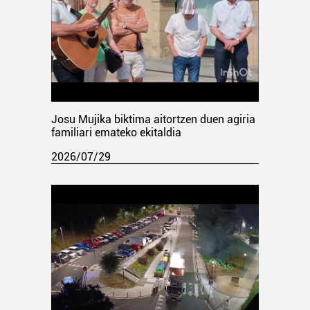
Josu Mujika biktima aitortzen duen agiria
familiari emateko ekitaldia
2026/07/29