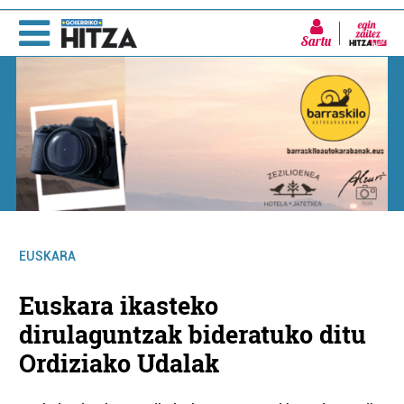
Sartu
EUSKARA
Euskara ikasteko
dirulaguntzak bideratuko ditu
Ordiziako Udalak