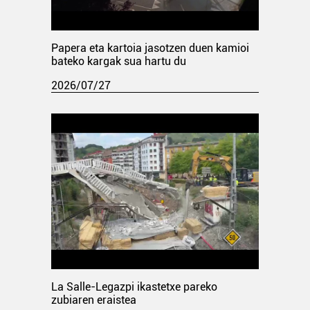
Papera eta kartoia jasotzen duen kamioi
bateko kargak sua hartu du
2026/07/27
La Salle-Legazpi ikastetxe pareko
zubiaren eraistea