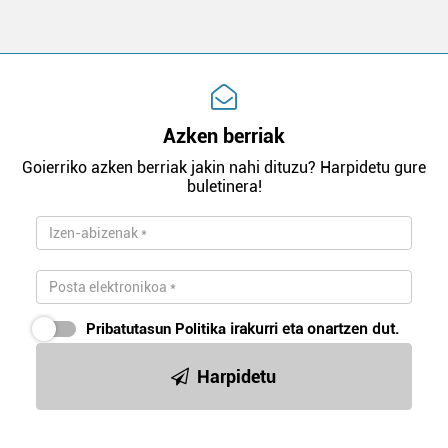
Azken berriak
Goierriko azken berriak jakin nahi dituzu? Harpidetu gure
buletinera!
Pribatutasun Politika
irakurri eta onartzen dut.
Harpidetu