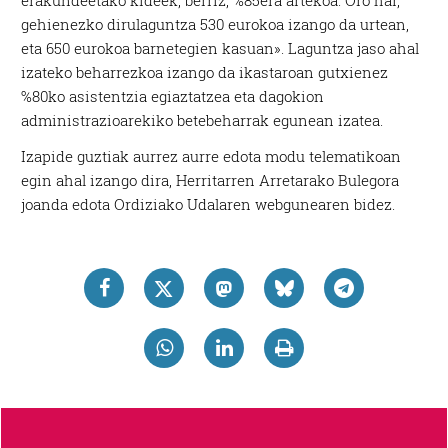
gehienezko dirulaguntza 530 eurokoa izango da urtean,
eta 650 eurokoa barnetegien kasuan». Laguntza jaso ahal
izateko beharrezkoa izango da ikastaroan gutxienez
%80ko asistentzia egiaztatzea eta dagokion
administrazioarekiko betebeharrak egunean izatea.
Izapide guztiak aurrez aurre edota modu telematikoan
egin ahal izango dira, Herritarren Arretarako Bulegora
joanda edota Ordiziako Udalaren webgunearen bidez.