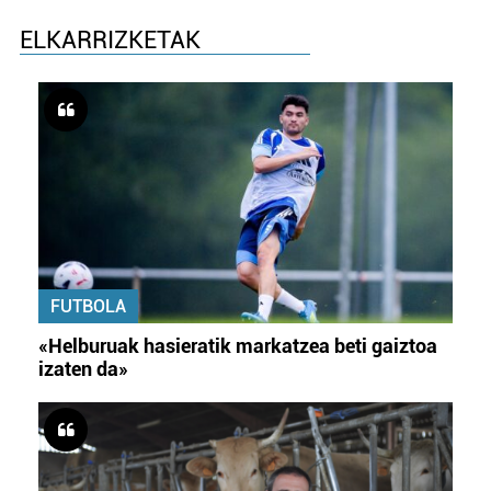
ELKARRIZKETAK
FUTBOLA
«Helburuak hasieratik markatzea beti gaiztoa
izaten da»