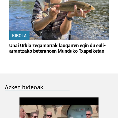
KIROLA
Unai Urkia zegamarrak laugarren egin du euli-
arrantzako beteranoen Munduko Txapelketan
Azken bideoak