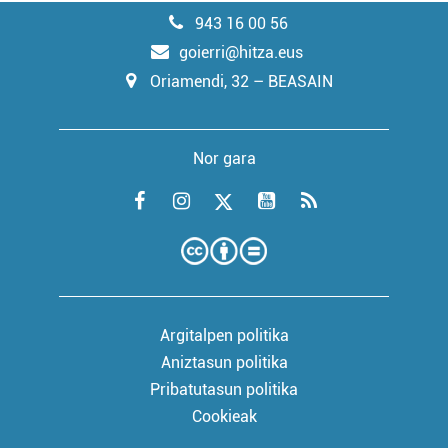
943 16 00 56
goierri@hitza.eus
Oriamendi, 32 – BEASAIN
Nor gara
Argitalpen politika
Aniztasun politika
Pribatutasun politika
Cookieak