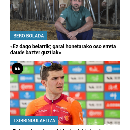
BERO BOLADA
«Ez dago belarrik; garai honetarako oso erreta
daude bazter guztiak»
TXIRRINDULARITZA