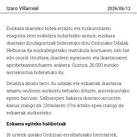
Izaro Villarreal
2026
/
06
/
12
Euskara ikasteko bidea erraztu eta hizkuntzaren
ezagutza zein erabilera indartzeko asmoz, euskara
ikasteko dirulaguntzak bideratuko ditu Ordiziako Udalak.
Helburua da euskaltegietako matrikula-kostuaren zati bat
edo osorik itzultzea, ikasleen egoeraren eta ikastaroaren
aprobetxamenduaren arabera. Guztira, 26.000 euroko
aurrekontua bideratuko du.
Deialdia abiatu berri du udalak eta eskaerak ikastaroa
amaitu ondoren aurkeztu beharko dituzte, aurreikusitako
epeen barruan. Salbuespen bakarra ikastaro arrunten
kasua izango da. Uztailaren 17ra arteko epea izango da
eskaerak aurkezteko.
Eskaera egiteko baldintzak
16 urtetik gorako Ordizian erroldatutako herritarrek,