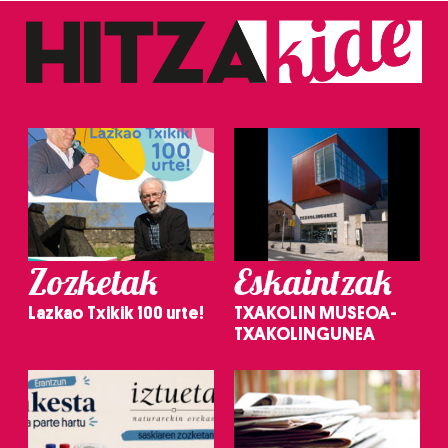
Zozketak
Eskaintzak
Lazkao Txikik 100 urte!
TXAKOLIN MUSEOA-
TXAKOLINGUNEA