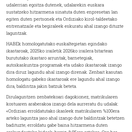
udalerrian egoitza dutenek, udalarekin euskara
sustatzeko hitzarmena sinatuta duten enpresetan lan
egiten duten pertsonek eta Ordiziako kirol-taldeetako
entrenatzaile eta begiraleek eskuratu ahal izango dituzte
laguntzak.
HABEk homologatutako euskaltegietan egindako
ikastaroak, 2025ko irailetik 2026ko irailera bitartean
burututako ikastaro arruntak, barnetegiak,
autoikaskuntza-programak eta udako ikastaroak izango
dira diruz lagundu ahal izango direnak. Zenbait kasutan
homologatu gabeko ikastaroak ere lagundu ahal izango
dira, baldintza jakin batzuk beteta.
Dirulaguntzen zenbatekoari dagokionez, matrikularen
kostuaren araberakoa izango dela aurreratu du udalak:
«Ordizian erroldatutako ikasleek matrikularen %100era
arteko laguntza jaso ahal izango dute baldintzak betetzen
badituzte; erroldatu gabe baina hitzarmena duten
erakundeetako kideek, berriz, %85era artekoa. Oro har,