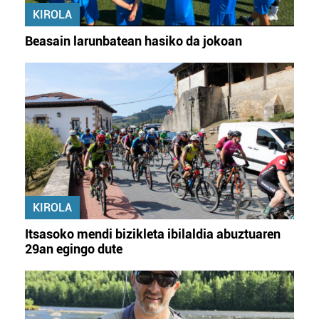
KIROLA
Beasain larunbatean hasiko da jokoan
KIROLA
Itsasoko mendi bizikleta ibilaldia abuztuaren
29an egingo dute