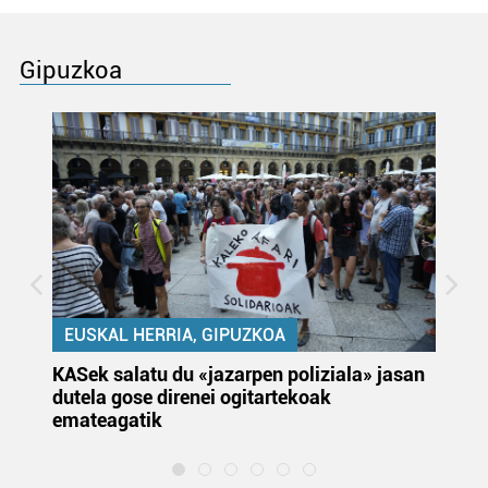
Gipuzkoa
EUSKAL HERRIA, GIPUZKOA
KASek salatu du «jazarpen poliziala» jasan
Pa
dutela gose direnei ogitartekoak
da
emateagatik
«s