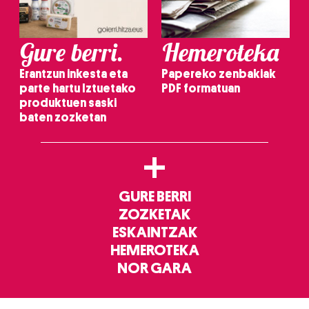
Gure berri.
Hemeroteka
Erantzun inkesta eta
Papereko zenbakiak
parte hartu Iztuetako
PDF formatuan
produktuen saski
baten zozketan
+
GURE BERRI
ZOZKETAK
ESKAINTZAK
HEMEROTEKA
NOR GARA