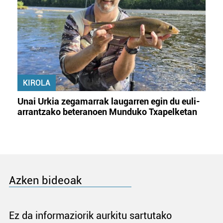
KIROLA
Unai Urkia zegamarrak laugarren egin du euli-
arrantzako beteranoen Munduko Txapelketan
Azken bideoak
Ez da informaziorik aurkitu sartutako