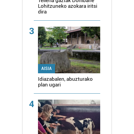
Telleria gaztak Donibane
Lohitzuneko azokara iritsi
dira
3
AISIA
Idiazabalen, abuzturako
plan ugari
4