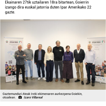
Ekainaren 27tik uztailaren 18ra bitartean, Goierrin
izango dira euskal jatorria duten Ipar Amerikako 22
gazte.
Gaztemunduri Ateak Ireki ekimenaren aurkezpena Goiekin,
otsailean.
Izaro Villareal