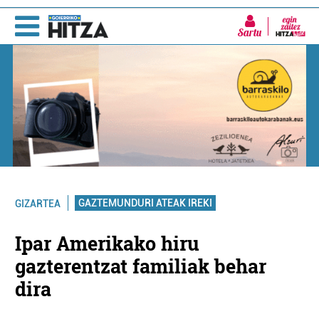
Sartu
GAZTEMUNDURI ATEAK IREKI
GIZARTEA
Ipar Amerikako hiru
gazterentzat familiak behar
dira