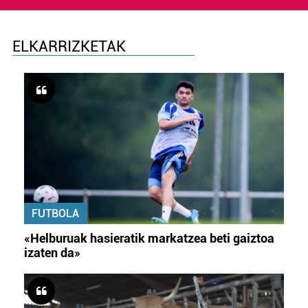
ELKARRIZKETAK
FUTBOLA
«Helburuak hasieratik markatzea beti gaiztoa
izaten da»