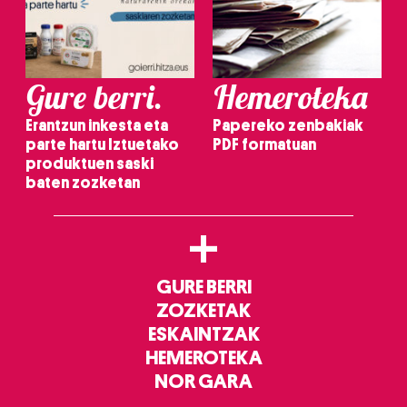
Gure berri.
Hemeroteka
Erantzun inkesta eta
Papereko zenbakiak
parte hartu Iztuetako
PDF formatuan
produktuen saski
baten zozketan
+
GURE BERRI
ZOZKETAK
ESKAINTZAK
HEMEROTEKA
NOR GARA