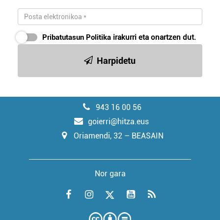
Pribatutasun Politika
irakurri eta onartzen dut.
Harpidetu
943 16 00 56
goierri@hitza.eus
Oriamendi, 32 – BEASAIN
Nor gara