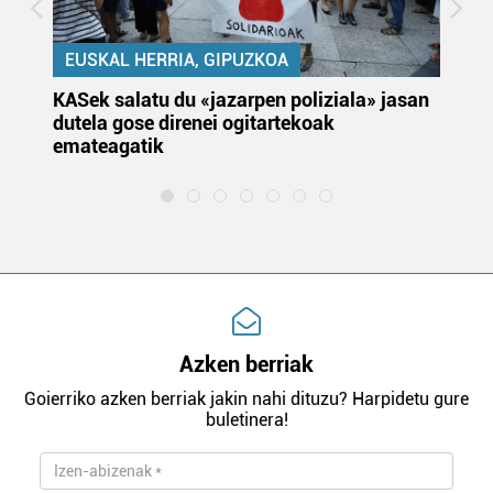
EUSKAL HERRIA, GIPUZKOA
KASek salatu du «jazarpen poliziala» jasan
Pa
dutela gose direnei ogitartekoak
da
emateagatik
«s
Azken berriak
Goierriko azken berriak jakin nahi dituzu? Harpidetu gure
buletinera!