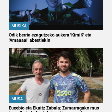
datuen atalean. Edozein unetan alda edo ken dezakezu
zure baimena Cookieen adierazpenean.
Webgune honek cookie propioak eta hirugarrenen cookie-
MUSIKA
fitxategiak erabiltzen ditu. Zure esperientzia eta
zerbitzuak hobetzeko asmoz, cookie teknologiaz
Odik berria ezagutzeko aukera 'KimiK' eta
baliatzen gara. Ohar hau onartuz gero, teknologia hori
'Amaaaa!' abestiekin
erabiltzeko baimen esplizitua ematen diguzu.
Gehiago
irakurri
MUSA
Euxebio eta Ekaitz Zabala: Zumarragako mus