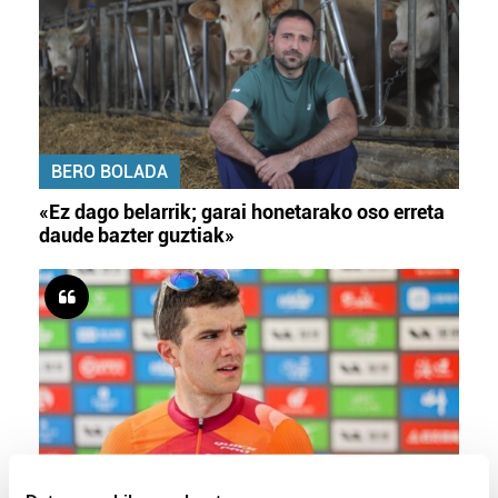
BERO BOLADA
«Ez dago belarrik; garai honetarako oso erreta
daude bazter guztiak»
TXIRRINDULARITZA