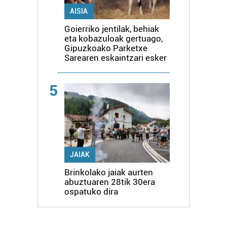
AISIA
Goierriko jentilak, behiak
eta kobazuloak gertuago,
Gipuzkoako Parketxe
Sarearen eskaintzari esker
5
JAIAK
Brinkolako jaiak aurten
abuztuaren 28tik 30era
ospatuko dira