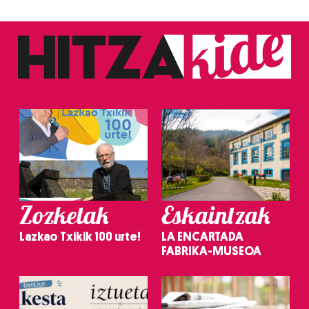
Zozketak
Eskaintzak
Lazkao Txikik 100 urte!
LA ENCARTADA
FABRIKA-MUSEOA