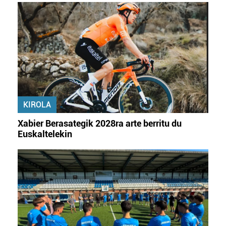
KIROLA
Xabier Berasategik 2028ra arte berritu du
Euskaltelekin