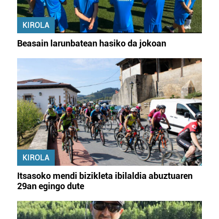
KIROLA
Beasain larunbatean hasiko da jokoan
KIROLA
Itsasoko mendi bizikleta ibilaldia abuztuaren
29an egingo dute