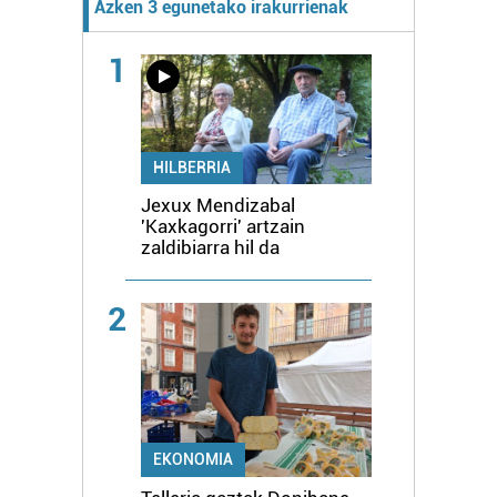
Azken 3 egunetako irakurrienak
1
HILBERRIA
Jexux Mendizabal
'Kaxkagorri' artzain
zaldibiarra hil da
2
EKONOMIA