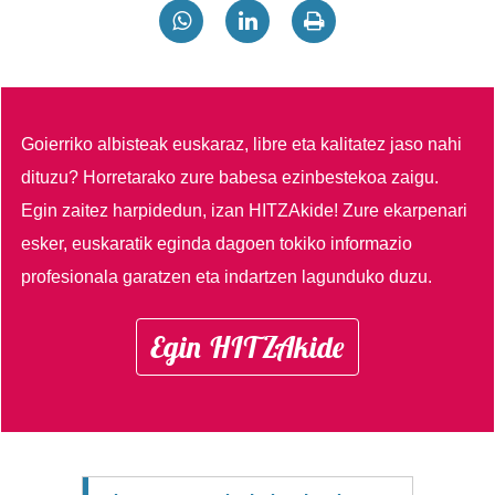
Goierriko albisteak euskaraz, libre eta kalitatez jaso nahi
dituzu?
Horretarako zure babesa ezinbestekoa zaigu.
Egin zaitez harpidedun, izan HITZAkide!
Zure ekarpenari
esker, euskaratik eginda dagoen tokiko informazio
profesionala garatzen eta indartzen lagunduko duzu.
Egin HITZAkide