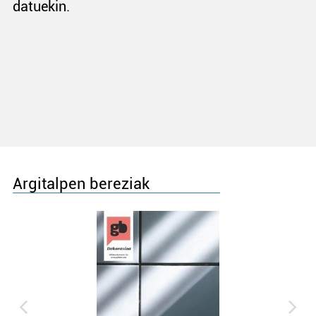
datuekin.
Argitalpen bereziak