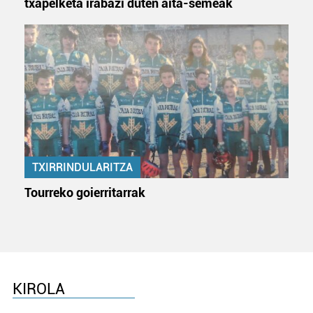
txapelketa irabazi duten aita-semeak
TXIRRINDULARITZA
Tourreko goierritarrak
KIROLA