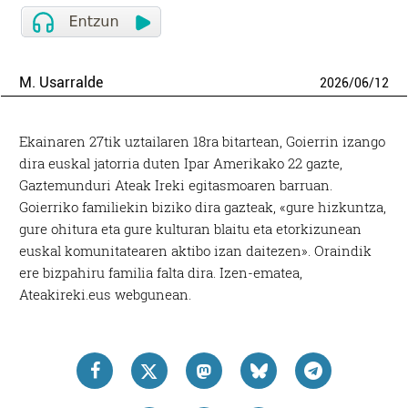
M. Usarralde
2026
/
06
/
12
Ekainaren 27tik uztailaren 18ra bitartean, Goierrin izango
dira euskal jatorria duten Ipar Amerikako 22 gazte,
Gaztemunduri Ateak Ireki egitasmoaren barruan.
Goierriko familiekin biziko dira gazteak, «gure hizkuntza,
gure ohitura eta gure kulturan blaitu eta etorkizunean
euskal komunitatearen aktibo izan daitezen». Oraindik
ere bizpahiru familia falta dira. Izen-ematea,
Ateakireki.eus webgunean.