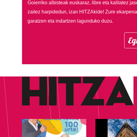
Goierriko albisteak euskaraz, libre eta kalitatez ja
zaitez harpidedun, izan HITZAkide!
Zure ekarpenar
garatzen eta indartzen lagunduko duzu.
Eg