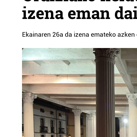
izena eman da
Ekainaren 26a da izena emateko azken e