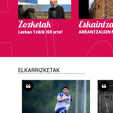
Zozketak
Eskaintz
Lazkao Txikik 100 urte!
ARRANTZALEEN
ELKARRIZKETAK