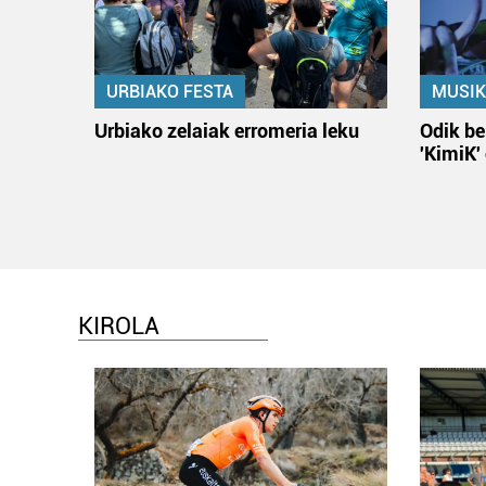
URBIAKO FESTA
MUSIK
Urbiako zelaiak erromeria leku
Odik be
'KimiK'
KIROLA