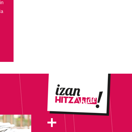
in
la
+