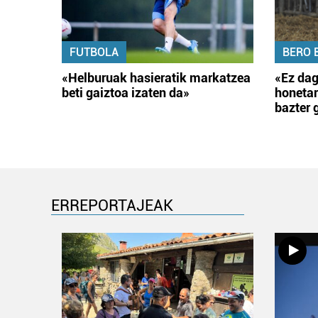
FUTBOLA
BERO 
«Helburuak hasieratik markatzea
«Ez dag
beti gaiztoa izaten da»
honetar
bazter 
ERREPORTAJEAK