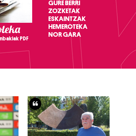
GURE BERRI
ZOZKETAK
ESKAINTZAK
teka
HEMEROTEKA
NOR GARA
nbakiak PDF