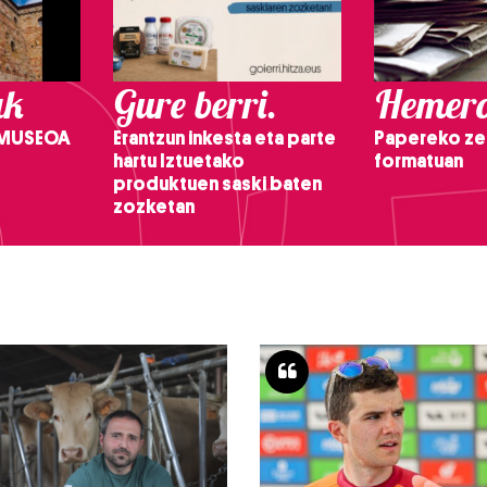
ak
Gure berri.
Hemero
 MUSEOA
Erantzun inkesta eta parte
Papereko ze
hartu Iztuetako
formatuan
produktuen saski baten
zozketan