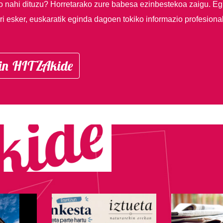
so nahi dituzu?
Horretarako zure babesa ezinbestekoa zaigu. Eg
i esker, euskaratik eginda dagoen tokiko informazio profesiona
in HITZAkide