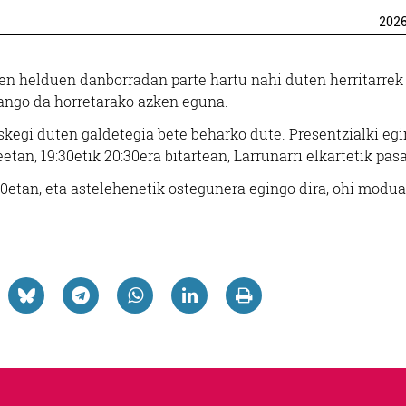
202
en helduen danborradan parte hartu nahi duten herritarrek
zango da horretarako azken eguna.
kegi duten galdetegia bete beharko dute. Presentzialki egi
tan, 19:30etik 20:30era bitartean, Larrunarri elkartetik pasa
:00etan, eta astelehenetik ostegunera egingo dira, ohi modua