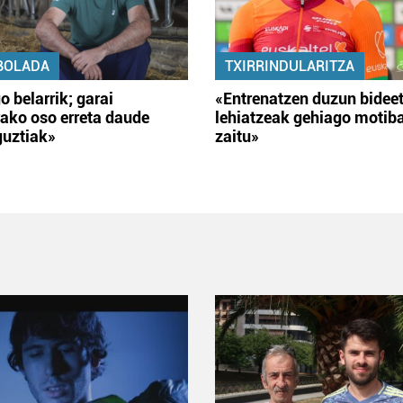
BOLADA
TXIRRINDULARITZA
o belarrik; garai
«Entrenatzen duzun bidee
ako oso erreta daude
lehiatzeak gehiago motib
guztiak»
zaitu»