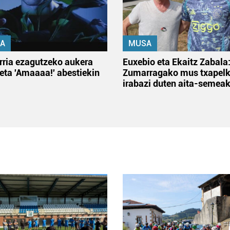
A
MUSA
rria ezagutzeko aukera
Euxebio eta Ekaitz Zabala
 eta 'Amaaaa!' abestiekin
Zumarragako mus txapelk
irabazi duten aita-semea