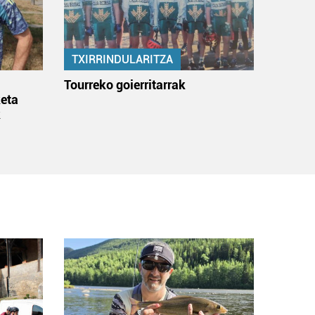
TXIRRINDULARITZA
:
Tourreko goierritarrak
eta
k