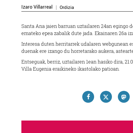
Izaro Villarreal
Ordizia
Santa Ana jaien barruan uztailaren 24an egingo d
emateko epea zabalik dute jada. Ekainaren 26a i
Interesa duten herritarrek udalaren webgunean es
duenak ere izango du horretarako aukera, asteartee
Entseguak, berriz, uztailaren 1ean hasiko dira, 21
Villa Eugenia eraikineko ikastolako patioan.