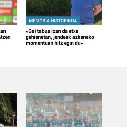
MEMORIA HISTORIKOA
tan
«Gai tabua izan da etxe
atzen
gehienetan, jendeak azkeneko
momentuan hitz egin du»