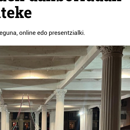
iteke
guna, online edo presentzialki.