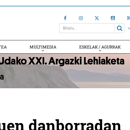
TEA
MULTIMEDIA
ESKELAK / AGURRAK
duen danborradan