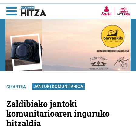
Sartu
JANTOKI KOMUNITARIOA
GIZARTEA
Zaldibiako jantoki
komunitarioaren inguruko
hitzaldia