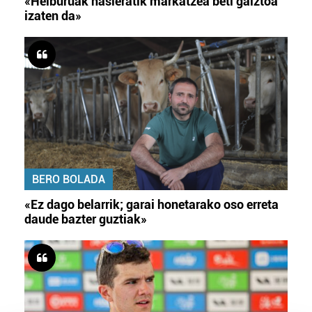
«Helburuak hasieratik markatzea beti gaiztoa
izaten da»
BERO BOLADA
«Ez dago belarrik; garai honetarako oso erreta
daude bazter guztiak»