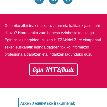
Goierriko albisteak euskaraz, libre eta kalitatez jaso nahi
dituzu?
Horretarako zure babesa ezinbestekoa zaigu.
Egin zaitez harpidedun, izan HITZAkide!
Zure ekarpenari
esker, euskaratik eginda dagoen tokiko informazio
profesionala garatzen eta indartzen lagunduko duzu.
Egin HITZAkide
Azken 3 egunetako irakurrienak