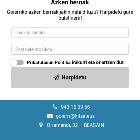
Azken berriak
Goierriko azken berriak jakin nahi dituzu? Harpidetu gure
buletinera!
Pribatutasun Politika
irakurri eta onartzen dut.
Harpidetu
943 16 00 56
goierri@hitza.eus
Oriamendi, 32 – BEASAIN