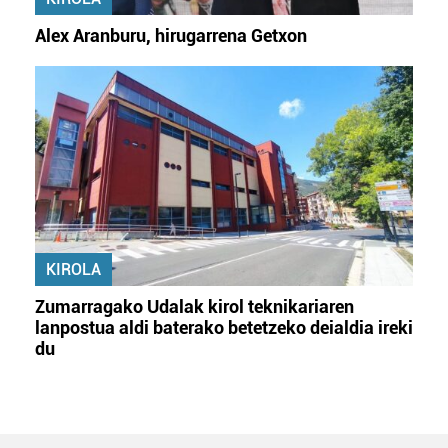
Alex Aranburu, hirugarrena Getxon
KIROLA
Zumarragako Udalak kirol teknikariaren
lanpostua aldi baterako betetzeko deialdia ireki
du