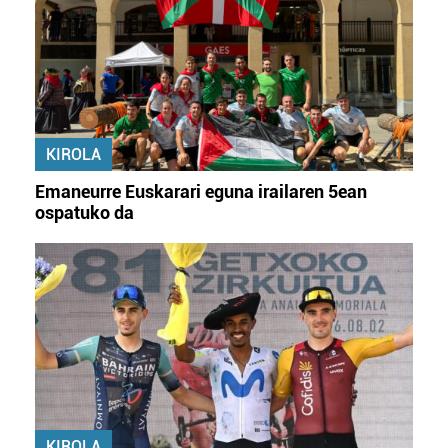
KIROLA
Emaneurre Euskarari eguna irailaren 5ean
ospatuko da
KIROLA