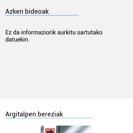
Azken bideoak
Ez da informaziorik aurkitu sartutako
datuekin.
Argitalpen bereziak