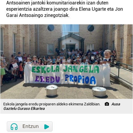
Antsoainen jantoki komunitarioarekin izan duten
esperientzia azaltzera joango dira Elena Ugarte eta Jon
Garai Antsoaingo zinegotziak.
Eskola jangela eredu proiparen aldeko ekimena Zaldibian.
Ausa
Gaztelu Guraso Elkartea