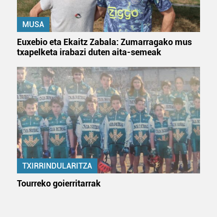
MUSA
Euxebio eta Ekaitz Zabala: Zumarragako mus
txapelketa irabazi duten aita-semeak
TXIRRINDULARITZA
Tourreko goierritarrak