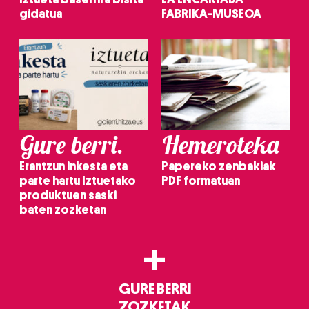
gidatua
FABRIKA-MUSEOA
Gure berri.
Hemeroteka
Erantzun inkesta eta
Papereko zenbakiak
parte hartu Iztuetako
PDF formatuan
produktuen saski
baten zozketan
+
GURE BERRI
ZOZKETAK