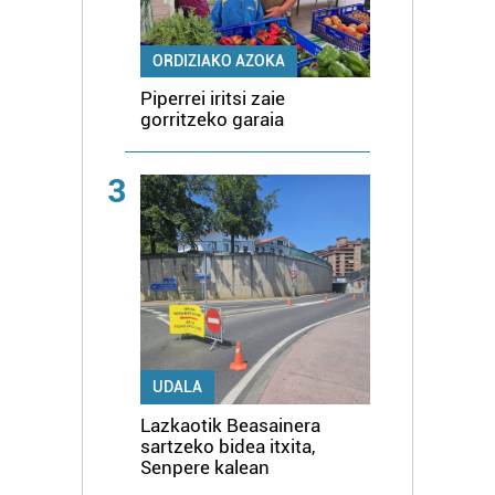
ORDIZIAKO AZOKA
Piperrei iritsi zaie
gorritzeko garaia
3
UDALA
Lazkaotik Beasainera
sartzeko bidea itxita,
Senpere kalean