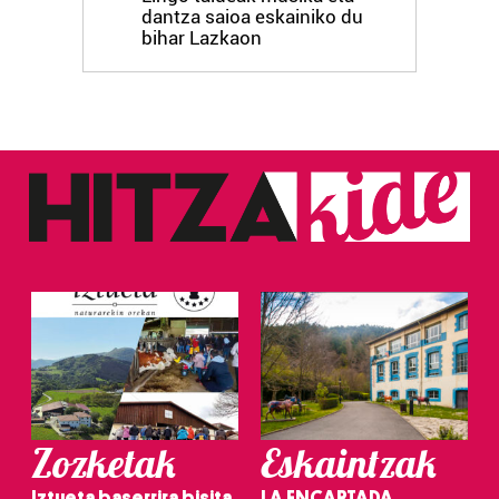
dantza saioa eskainiko du
bihar Lazkaon
Zozketak
Eskaintzak
Iztueta baserrira bisita
LA ENCARTADA