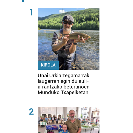
1
KIROLA
Unai Urkia zegamarrak
laugarren egin du euli-
arrantzako beteranoen
Munduko Txapelketan
2