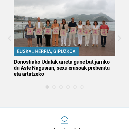
EUSKAL HERRIA, GIPUZKOA
Donostiako Udalak arreta gune bat jarriko
Ur
du Aste Nagusian, sexu erasoak prebenitu
es
eta artatzeko
lu