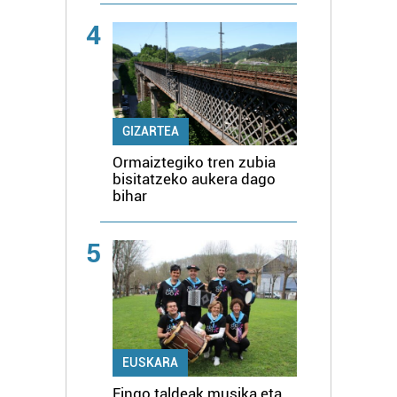
4
GIZARTEA
Ormaiztegiko tren zubia
bisitatzeko aukera dago
bihar
5
EUSKARA
Eingo taldeak musika eta