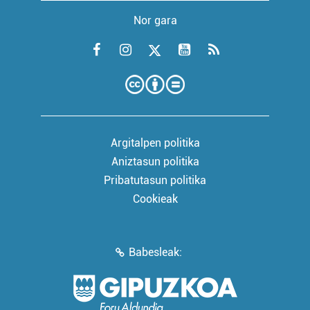
Nor gara
Argitalpen politika
Aniztasun politika
Pribatutasun politika
Cookieak
Babesleak: