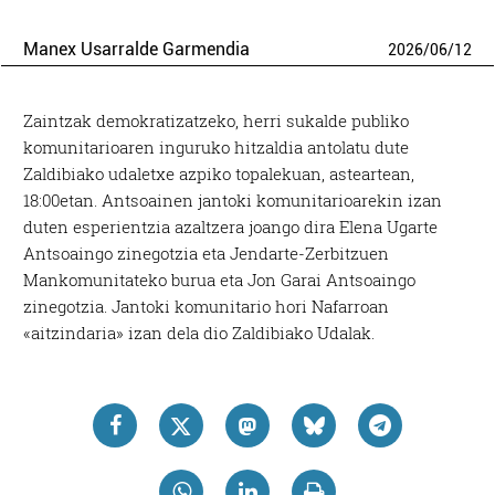
Manex Usarralde Garmendia
2026
/
06
/
12
Zaintzak demokratizatzeko, herri sukalde publiko
komunitarioaren inguruko hitzaldia antolatu dute
Zaldibiako udaletxe azpiko topalekuan, asteartean,
18:00etan. Antsoainen jantoki komunitarioarekin izan
duten esperientzia azaltzera joango dira Elena Ugarte
Antsoaingo zinegotzia eta Jendarte-Zerbitzuen
Mankomunitateko burua eta Jon Garai Antsoaingo
zinegotzia. Jantoki komunitario hori Nafarroan
«aitzindaria» izan dela dio Zaldibiako Udalak.