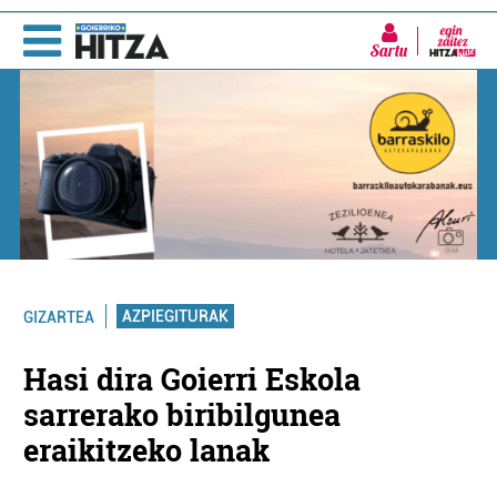
Sartu
AZPIEGITURAK
GIZARTEA
Hasi dira Goierri Eskola
sarrerako biribilgunea
eraikitzeko lanak