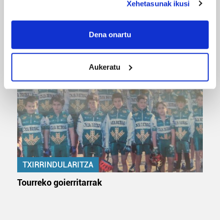
Xehetasunak ikusi
If you allow, we would also like to:
MUSA
Collect information about your geographical
Dena onartu
Euxebio eta Ekaitz Zabala: Zumarragako mus
location which can be accurate to within several
txapelketa irabazi duten aita-semeak
meters
Aukeratu
Identify your device by actively scanning it for
specific characteristics (fingerprinting)
Find out more about how your personal data is processed
and set your preferences in the
details section
.
Guk eta gure bazkideek zure datu pertsonalak
prozesatzen ditugu, zure IP zenbakia, besteak beste,
teknologia erabiliz, cookieak adibidez, iragarki eta eduki
TXIRRINDULARITZA
pertsonalizatuak eskaintzeko, iragarkiak eta edukia
neurtzeko, jendeari buruzko informazioa biltzeko eta
Tourreko goierritarrak
produktuak garatzeko. Zure datuak nork eta zertarako
erabiltzen dituen hauta dezakezu.