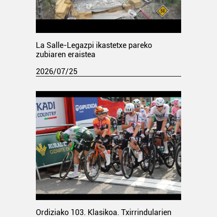
La Salle-Legazpi ikastetxe pareko
zubiaren eraistea
2026/07/25
Ordiziako 103. Klasikoa. Txirrindularien