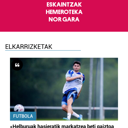
ESKAINTZAK
HEMEROTEKA
NOR GARA
ELKARRIZKETAK
FUTBOLA
«Helburuak hasieratik markatzea beti gaiztoa