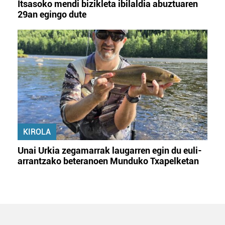
Itsasoko mendi bizikleta ibilaldia abuztuaren
29an egingo dute
KIROLA
Unai Urkia zegamarrak laugarren egin du euli-
arrantzako beteranoen Munduko Txapelketan