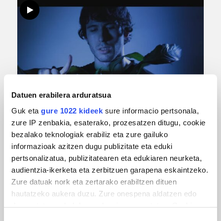
Datuen erabilera arduratsua
MUSIKA
Guk eta
gure 1022 kideek
sure informacio pertsonala,
Odik berria ezagutzeko aukera 'KimiK' eta
zure IP zenbakia, esaterako, prozesatzen ditugu, cookie
'Amaaaa!' abestiekin
bezalako teknologiak erabiliz eta zure gailuko
informazioak azitzen dugu publizitate eta eduki
pertsonalizatua, publizitatearen eta edukiaren neurketa,
audientzia-ikerketa eta zerbitzuen garapena eskaintzeko.
Zure datuak nork eta zertarako erabiltzen dituen
hautatzeko aukera duzu. Zure onespena aldatzen edo
deuseztatzen ahal duzu edozein momentutan, Cookie
deklaraziotik edo Privacy triggerean klikatuz.