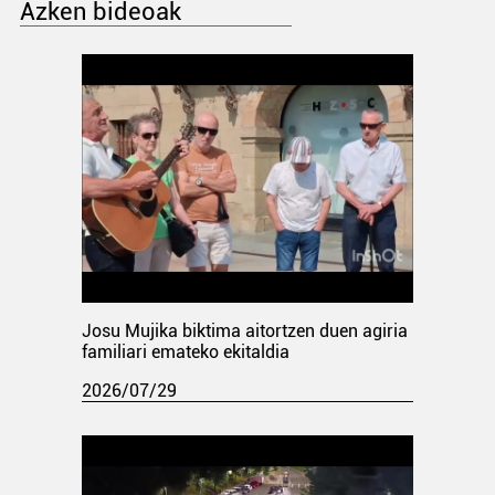
Azken bideoak
Josu Mujika biktima aitortzen duen agiria
familiari emateko ekitaldia
2026/07/29