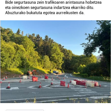
Bide segurtasuna zein trafikoaren arintasuna hobetzea
eta oinezkoen segurtasuna indartzea ekarriko ditu.
Abuzturako bukatuta egotea aurreikusten da.