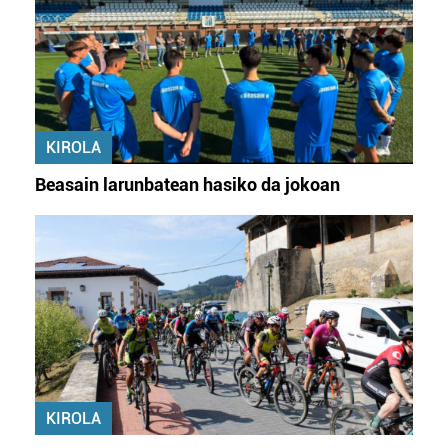
KIROLA
Beasain larunbatean hasiko da jokoan
KIROLA