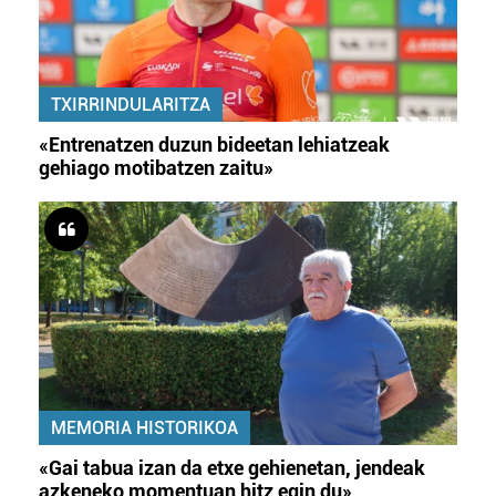
TXIRRINDULARITZA
«Entrenatzen duzun bideetan lehiatzeak
gehiago motibatzen zaitu»
MEMORIA HISTORIKOA
«Gai tabua izan da etxe gehienetan, jendeak
azkeneko momentuan hitz egin du»