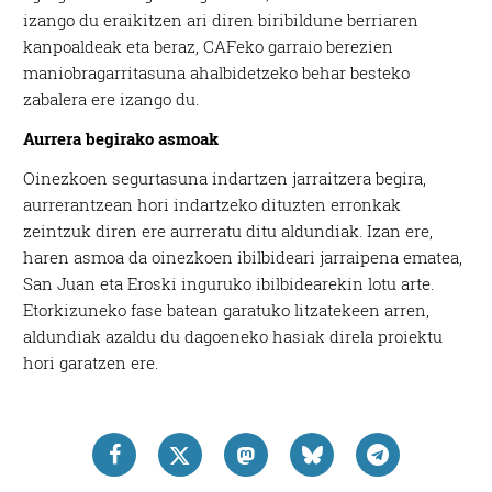
izango du eraikitzen ari diren biribildune berriaren
kanpoaldeak eta beraz, CAFeko garraio berezien
maniobragarritasuna ahalbidetzeko behar besteko
zabalera ere izango du.
Aurrera begirako asmoak
Oinezkoen segurtasuna indartzen jarraitzera begira,
aurrerantzean hori indartzeko dituzten erronkak
zeintzuk diren ere aurreratu ditu aldundiak. Izan ere,
haren asmoa da oinezkoen ibilbideari jarraipena ematea,
San Juan eta Eroski inguruko ibilbidearekin lotu arte.
Etorkizuneko fase batean garatuko litzatekeen arren,
aldundiak azaldu du dagoeneko hasiak direla proiektu
hori garatzen ere.