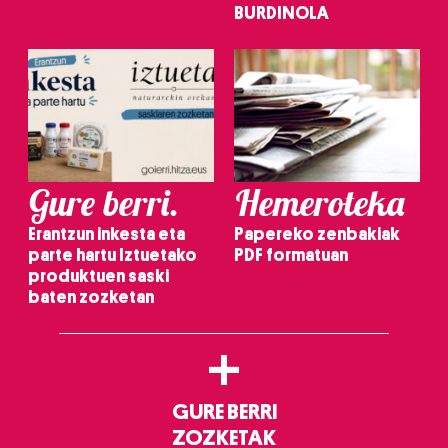
BURDINOLA
Gure berri.
Hemeroteka
Erantzun inkesta eta
Papereko zenbakiak
parte hartu Iztuetako
PDF formatuan
produktuen saski
baten zozketan
+
GURE BERRI
ZOZKETAK