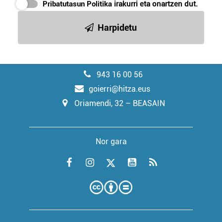
Pribatutasun Politika
irakurri eta onartzen dut.
Harpidetu
943 16 00 56
goierri@hitza.eus
Oriamendi, 32 – BEASAIN
Nor gara