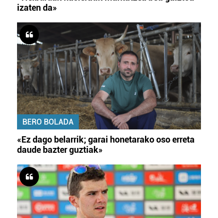
izaten da»
BERO BOLADA
«Ez dago belarrik; garai honetarako oso erreta
daude bazter guztiak»