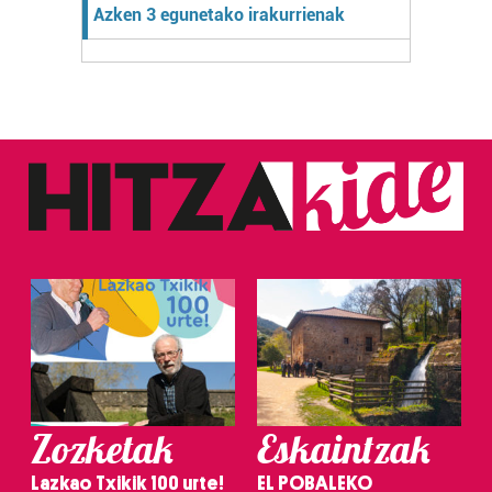
Azken 3 egunetako irakurrienak
Zozketak
Eskaintzak
Lazkao Txikik 100 urte!
EL POBALEKO