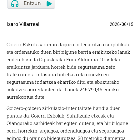
Izaro Villarreal
2026
/
06
/
15
Goierri Eskola sarreran dagoen bidegurutzea sinplifikatu
eta ordenatuko duen biribilgune berria eraikitzeko lanak
egiten hasi da Gipuzkoako Foru Aldundia. 10 asteko
eraikuntza jarduera horrek bide segurtasuna zein
trafikoaren arintasuna hobetzea eta oinezkoen
segurtasuna indartzea ekarriko ditu eta abuzturako
bukatzea aurreikusten da. Lanek 245,799,46 euroko
aurrekontua dute.
Goizero-goizero zirkulazio-intentsitate handia duen
puntua da, Goierri Eskolak, Suhiltzaile etxeak eta
Oiangurako sarbideak bat egiten dutena, eta biribilgune
berri horrekin, argiagoa, ordenatuagoa eta seguruagoa
egingo du oraingo bidegurutzea; 30 metroko diametroa