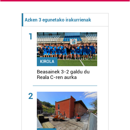
Azken 3 egunetako irakurrienak
1
KIROLA
Beasainek 3-2 galdu du
Reala C-ren aurka
2