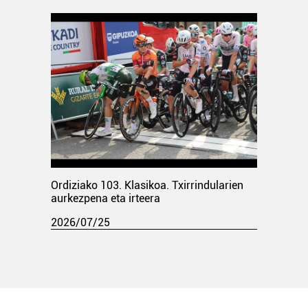
Ordiziako 103. Klasikoa. Txirrindularien
aurkezpena eta irteera
2026/07/25