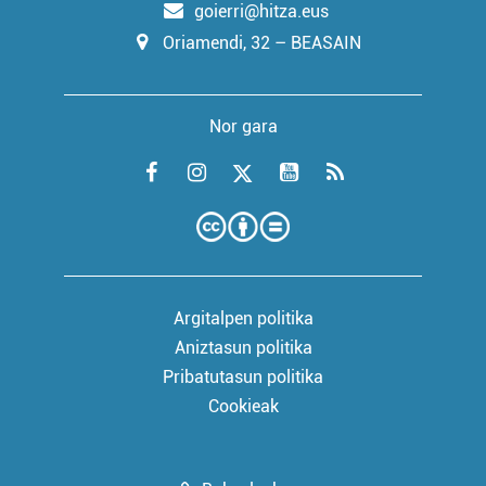
goierri@hitza.eus
Oriamendi, 32 – BEASAIN
Nor gara
Argitalpen politika
Aniztasun politika
Pribatutasun politika
Cookieak