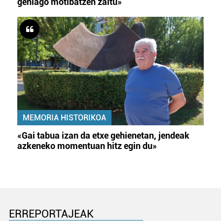
gehiago motibatzen zaitu»
MEMORIA HISTORIKOA
«Gai tabua izan da etxe gehienetan, jendeak
azkeneko momentuan hitz egin du»
ERREPORTAJEAK