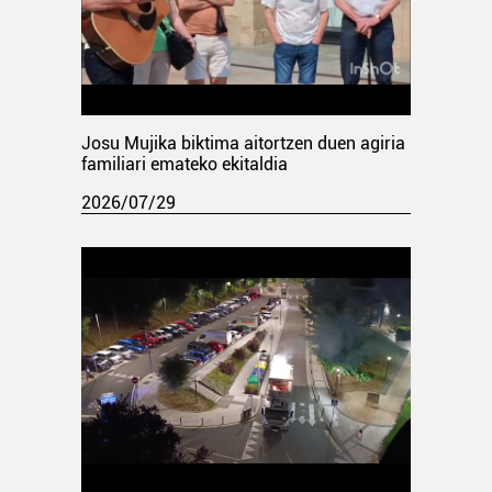
Josu Mujika biktima aitortzen duen agiria
familiari emateko ekitaldia
2026/07/29