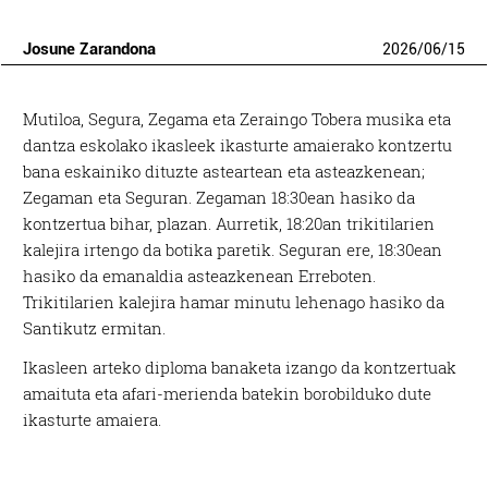
Josune Zarandona
2026
/
06
/
15
Mutiloa, Segura, Zegama eta Zeraingo Tobera musika eta
dantza eskolako ikasleek ikasturte amaierako kontzertu
bana eskainiko dituzte asteartean eta asteazkenean;
Zegaman eta Seguran. Zegaman 18:30ean hasiko da
kontzertua bihar, plazan. Aurretik, 18:20an trikitilarien
kalejira irtengo da botika paretik. Seguran ere, 18:30ean
hasiko da emanaldia asteazkenean Erreboten.
Trikitilarien kalejira hamar minutu lehenago hasiko da
Santikutz ermitan.
Ikasleen arteko diploma banaketa izango da kontzertuak
amaituta eta afari-merienda batekin borobilduko dute
ikasturte amaiera.