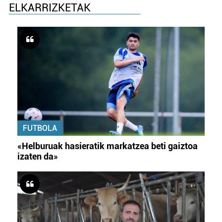
ELKARRIZKETAK
FUTBOLA
«Helburuak hasieratik markatzea beti gaiztoa
izaten da»