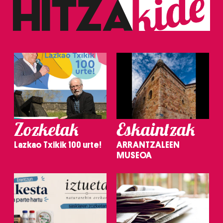
Zozketak
Eskaintzak
Lazkao Txikik 100 urte!
ARRANTZALEEN
MUSEOA