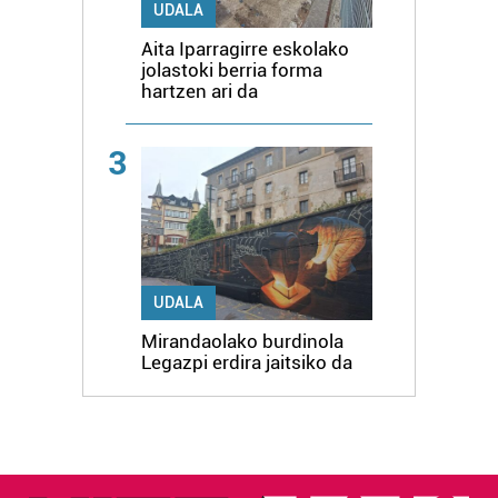
UDALA
Aita Iparragirre eskolako
jolastoki berria forma
hartzen ari da
3
UDALA
Mirandaolako burdinola
Legazpi erdira jaitsiko da