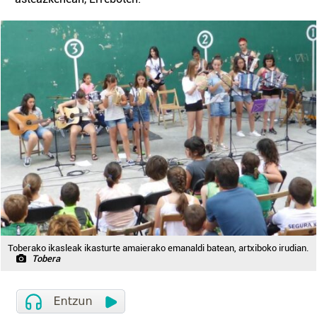
Toberako ikasleak ikasturte amaierako emanaldi batean, artxiboko irudian.
Tobera