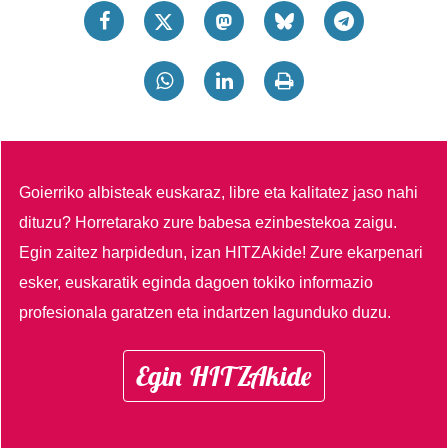
Goierriko albisteak euskaraz, libre eta kalitatez jaso nahi
dituzu?
Horretarako zure babesa ezinbestekoa zaigu.
Egin zaitez harpidedun, izan HITZAkide!
Zure ekarpenari
esker, euskaratik eginda dagoen tokiko informazio
profesionala garatzen eta indartzen lagunduko duzu.
Egin HITZAkide