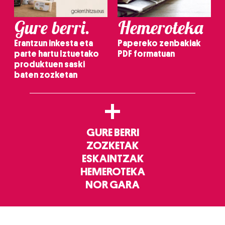
Gure berri.
Hemeroteka
Erantzun inkesta eta
Papereko zenbakiak
parte hartu Iztuetako
PDF formatuan
produktuen saski
baten zozketan
+
GURE BERRI
ZOZKETAK
ESKAINTZAK
HEMEROTEKA
NOR GARA