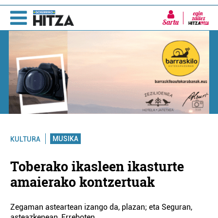
Sartu
MUSIKA
KULTURA
Toberako ikasleen ikasturte
amaierako kontzertuak
Zegaman asteartean izango da, plazan; eta Seguran,
asteazkenean, Erreboten.