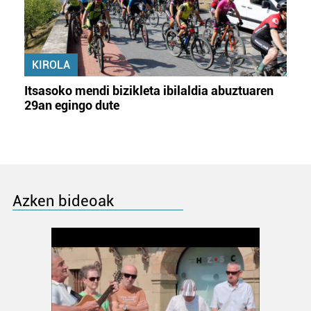
KIROLA
Itsasoko mendi bizikleta ibilaldia abuztuaren
29an egingo dute
Azken bideoak