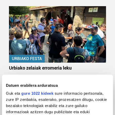
URBIAKO FESTA
Urbiako zelaiak erromeria leku
Datuen erabilera arduratsua
Guk eta
gure 1022 kideek
sure informacio pertsonala,
zure IP zenbakia, esaterako, prozesatzen ditugu, cookie
bezalako teknologiak erabiliz eta zure gailuko
informazioak azitzen dugu publizitate eta eduki