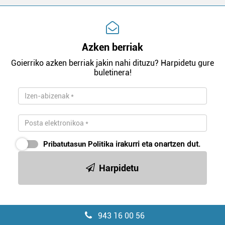
Azken berriak
Goierriko azken berriak jakin nahi dituzu? Harpidetu gure
buletinera!
Pribatutasun Politika
irakurri eta onartzen dut.
Harpidetu
943 16 00 56