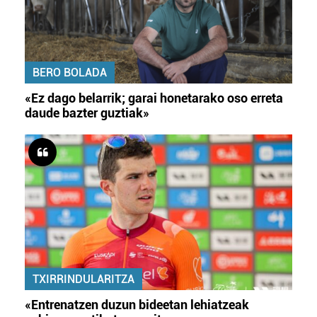
BERO BOLADA
«Ez dago belarrik; garai honetarako oso erreta
daude bazter guztiak»
TXIRRINDULARITZA
«Entrenatzen duzun bideetan lehiatzeak