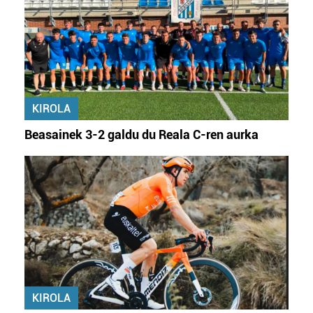
zerbitzuak hobetzeko asmoz, cookie teknologiaz
baliatzen gara. Ohar hau onartuz gero, teknologia hori
erabiltzeko baimen esplizitua ematen diguzu.
Gehiago
irakurri
KIROLA
Beasainek 3-2 galdu du Reala C-ren aurka
KIROLA