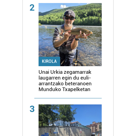
2
KIROLA
Unai Urkia zegamarrak
laugarren egin du euli-
arrantzako beteranoen
Munduko Txapelketan
3