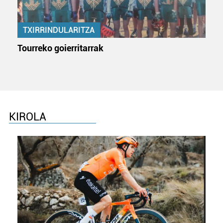
TXIRRINDULARITZA
Tourreko goierritarrak
KIROLA