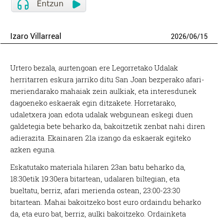
Izaro Villarreal
2026
/
06
/
15
Urtero bezala, aurtengoan ere Legorretako Udalak
herritarren eskura jarriko ditu San Joan bezperako afari-
meriendarako mahaiak zein aulkiak, eta interesdunek
dagoeneko eskaerak egin ditzakete. Horretarako,
udaletxera joan edota udalak webgunean eskegi duen
galdetegia bete beharko da, bakoitzetik zenbat nahi diren
adierazita. Ekainaren 21a izango da eskaerak egiteko
azken eguna.
Eskatutako materiala hilaren 23an batu beharko da,
18:30etik 19:30era bitartean, udalaren biltegian, eta
bueltatu, berriz, afari merienda ostean, 23:00-23:30
bitartean. Mahai bakoitzeko bost euro ordaindu beharko
da, eta euro bat, berriz, aulki bakoitzeko. Ordainketa