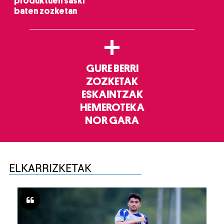
produktuen saski
baten zozketan
+
GURE BERRI
ZOZKETAK
ESKAINTZAK
HEMEROTEKA
NOR GARA
ELKARRIZKETAK