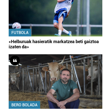
FUTBOLA
«Helburuak hasieratik markatzea beti gaiztoa
izaten da»
BERO BOLADA