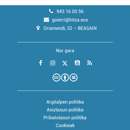
943 16 00 56
goierri@hitza.eus
Oriamendi, 32 – BEASAIN
Nor gara
Argitalpen politika
Aniztasun politika
Pribatutasun politika
Cookieak