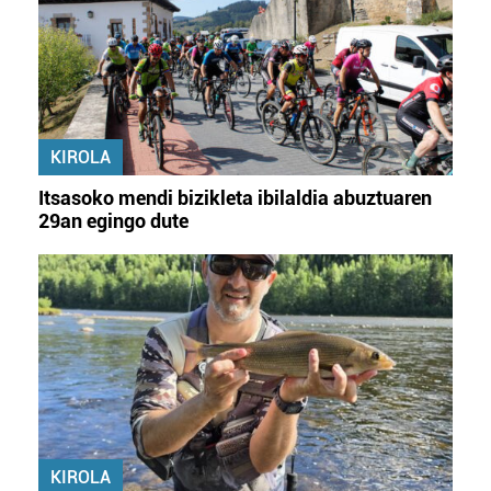
KIROLA
Itsasoko mendi bizikleta ibilaldia abuztuaren
29an egingo dute
KIROLA