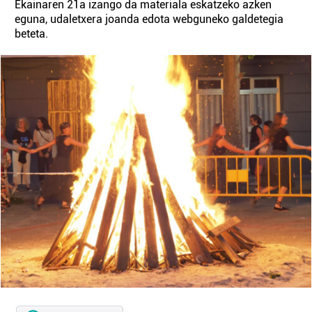
Ekainaren 21a izango da materiala eskatzeko azken
eguna, udaletxera joanda edota webguneko galdetegia
beteta.