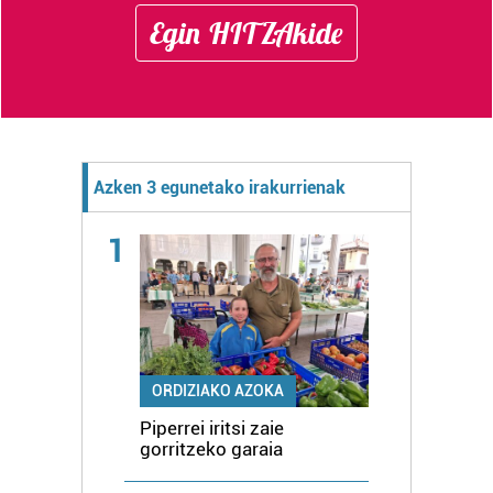
Egin HITZAkide
Azken 3 egunetako irakurrienak
1
ORDIZIAKO AZOKA
Piperrei iritsi zaie
gorritzeko garaia