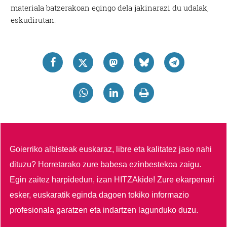
materiala batzerakoan egingo dela jakinarazi du udalak,
eskudirutan.
Goierriko albisteak euskaraz, libre eta kalitatez jaso nahi
dituzu?
Horretarako zure babesa ezinbestekoa zaigu.
Egin zaitez harpidedun, izan HITZAkide!
Zure ekarpenari
esker, euskaratik eginda dagoen tokiko informazio
profesionala garatzen eta indartzen lagunduko duzu.