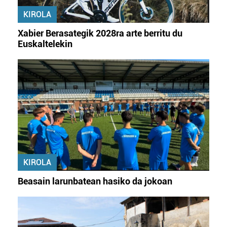
KIROLA
Xabier Berasategik 2028ra arte berritu du
Euskaltelekin
KIROLA
Beasain larunbatean hasiko da jokoan