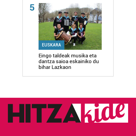
5
EUSKARA
Eingo taldeak musika eta
dantza saioa eskainiko du
bihar Lazkaon