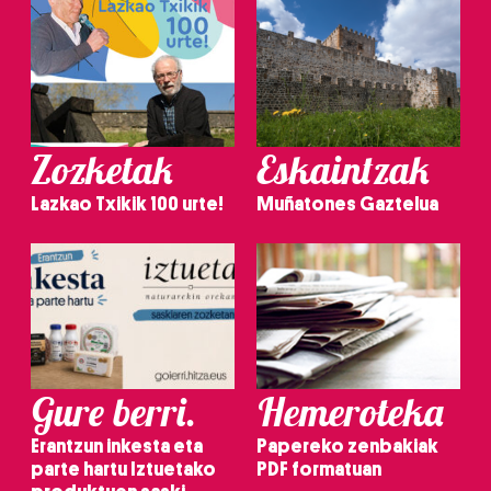
Zozketak
Eskaintzak
Lazkao Txikik 100 urte!
Muñatones Gaztelua
Gure berri.
Hemeroteka
Erantzun inkesta eta
Papereko zenbakiak
parte hartu Iztuetako
PDF formatuan