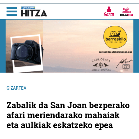
Sartu
GIZARTEA
Zabalik da San Joan bezperako
afari meriendarako mahaiak
eta aulkiak eskatzeko epea