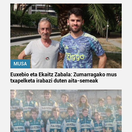
MUSA
Euxebio eta Ekaitz Zabala: Zumarragako mus
txapelketa irabazi duten aita-semeak