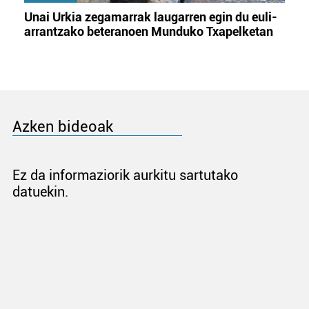
Unai Urkia zegamarrak laugarren egin du euli-
arrantzako beteranoen Munduko Txapelketan
Azken bideoak
Ez da informaziorik aurkitu sartutako
datuekin.