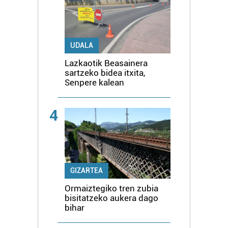
UDALA
Lazkaotik Beasainera
sartzeko bidea itxita,
Senpere kalean
4
GIZARTEA
Ormaiztegiko tren zubia
bisitatzeko aukera dago
bihar