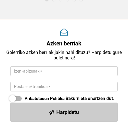
Azken berriak
Goierriko azken berriak jakin nahi dituzu? Harpidetu gure
buletinera!
Pribatutasun Politika
irakurri eta onartzen dut.
Harpidetu