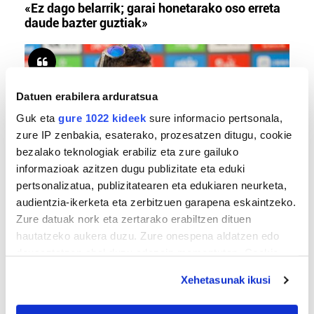
«Ez dago belarrik; garai honetarako oso erreta
daude bazter guztiak»
Datuen erabilera arduratsua
Guk eta
gure 1022 kideek
sure informacio pertsonala,
zure IP zenbakia, esaterako, prozesatzen ditugu, cookie
bezalako teknologiak erabiliz eta zure gailuko
informazioak azitzen dugu publizitate eta eduki
pertsonalizatua, publizitatearen eta edukiaren neurketa,
TXIRRINDULARITZA
audientzia-ikerketa eta zerbitzuen garapena eskaintzeko.
«Entrenatzen duzun bideetan lehiatzeak
Zure datuak nork eta zertarako erabiltzen dituen
gehiago motibatzen zaitu»
hautatzeko aukera duzu. Zure onespena aldatzen edo
deuseztatzen ahal duzu edozein momentutan, Cookie
deklaraziotik edo Privacy triggerean klikatuz.
Xehetasunak ikusi
If you allow, we would also like to: