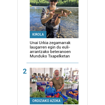
KIROLA
Unai Urkia zegamarrak
laugarren egin du euli-
arrantzako beteranoen
Munduko Txapelketan
2
ORDIZIAKO AZOKA