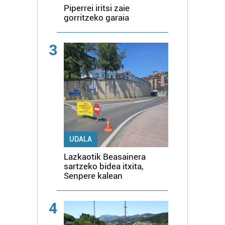
Piperrei iritsi zaie
gorritzeko garaia
3
UDALA
Lazkaotik Beasainera
sartzeko bidea itxita,
Senpere kalean
4