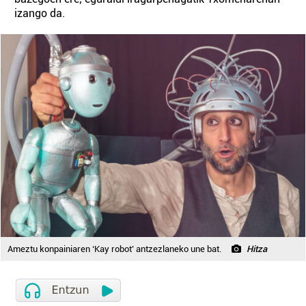
izango da.
Ameztu konpainiaren ‘Kay robot’ antzezlaneko une bat.
Hitza