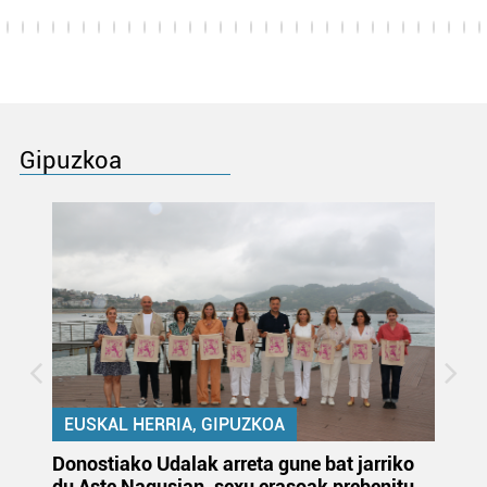
Gipuzkoa
EUSKAL HERRIA, GIPUZKOA
Donostiako Udalak arreta gune bat jarriko
Ur
du Aste Nagusian, sexu erasoak prebenitu
es