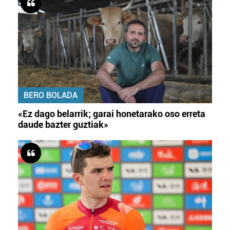
BERO BOLADA
«Ez dago belarrik; garai honetarako oso erreta
daude bazter guztiak»