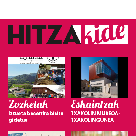
Zozketak
Eskaintzak
Iztueta baserrira bisita
TXAKOLIN MUSEOA-
gidatua
TXAKOLINGUNEA