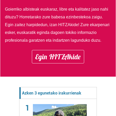
Goierriko albisteak euskaraz, libre eta kalitatez jaso nahi
dituzu?
Horretarako zure babesa ezinbestekoa zaigu.
Egin zaitez harpidedun, izan HITZAkide!
Zure ekarpenari
esker, euskaratik eginda dagoen tokiko informazio
profesionala garatzen eta indartzen lagunduko duzu.
Egin HITZAkide
Azken 3 egunetako irakurrienak
1