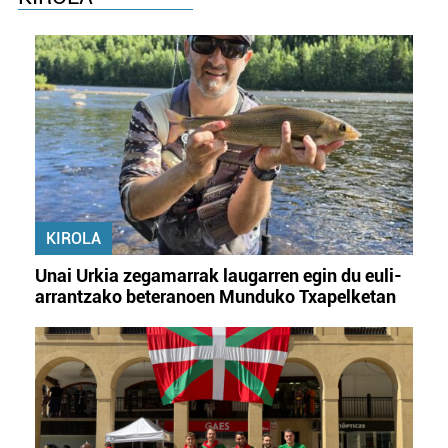
KIROLA
Unai Urkia zegamarrak laugarren egin du euli-
arrantzako beteranoen Munduko Txapelketan