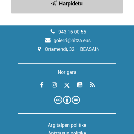
Harpidetu
943 16 00 56
goierri@hitza.eus
Oriamendi, 32 – BEASAIN
Nor gara
Argitalpen politika
Aniztasun politika