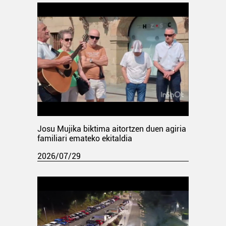
Josu Mujika biktima aitortzen duen agiria
familiari emateko ekitaldia
2026/07/29