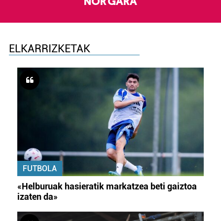
NOR GARA
ELKARRIZKETAK
FUTBOLA
«Helburuak hasieratik markatzea beti gaiztoa
izaten da»