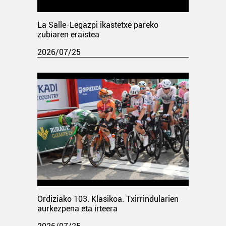
La Salle-Legazpi ikastetxe pareko
zubiaren eraistea
2026/07/25
Ordiziako 103. Klasikoa. Txirrindularien
aurkezpena eta irteera