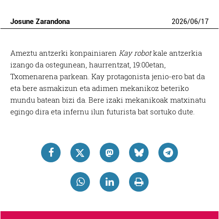
Josune Zarandona
2026
/
06
/
17
Ameztu antzerki konpainiaren
Kay robot
kale antzerkia
izango da ostegunean, haurrentzat, 19:00etan,
Txomenarena parkean. Kay protagonista jenio-ero bat da
eta bere asmakizun eta adimen mekanikoz beteriko
mundu batean bizi da. Bere izaki mekanikoak matxinatu
egingo dira eta infernu ilun futurista bat sortuko dute.