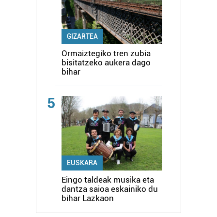
GIZARTEA
Ormaiztegiko tren zubia
bisitatzeko aukera dago
bihar
5
EUSKARA
Eingo taldeak musika eta
dantza saioa eskainiko du
bihar Lazkaon