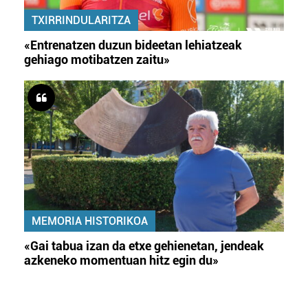
TXIRRINDULARITZA
«Entrenatzen duzun bideetan lehiatzeak
gehiago motibatzen zaitu»
MEMORIA HISTORIKOA
«Gai tabua izan da etxe gehienetan, jendeak
azkeneko momentuan hitz egin du»