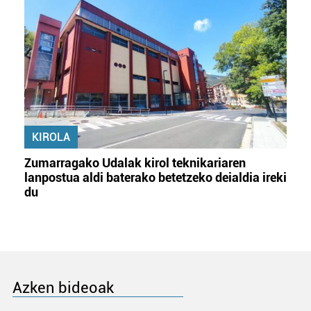
KIROLA
Zumarragako Udalak kirol teknikariaren
lanpostua aldi baterako betetzeko deialdia ireki
du
Azken bideoak