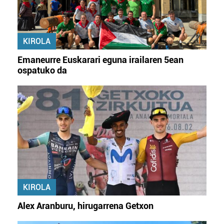
KIROLA
Emaneurre Euskarari eguna irailaren 5ean
ospatuko da
KIROLA
Alex Aranburu, hirugarrena Getxon