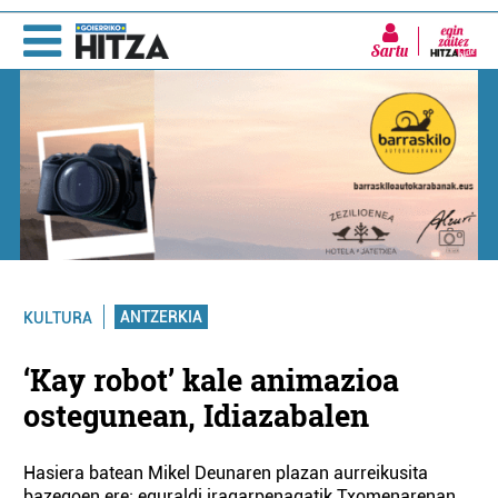
Sartu
ANTZERKIA
KULTURA
‘Kay robot’ kale animazioa
ostegunean, Idiazabalen
Hasiera batean Mikel Deunaren plazan aurreikusita
bazegoen ere; eguraldi iragarpenagatik Txomenarenan