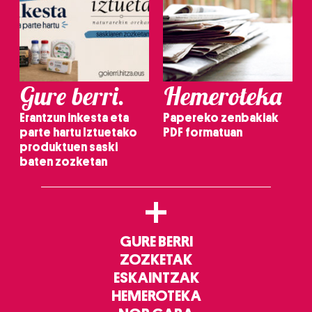
Gure berri.
Hemeroteka
Erantzun inkesta eta
Papereko zenbakiak
parte hartu Iztuetako
PDF formatuan
produktuen saski
baten zozketan
+
GURE BERRI
ZOZKETAK
ESKAINTZAK
HEMEROTEKA