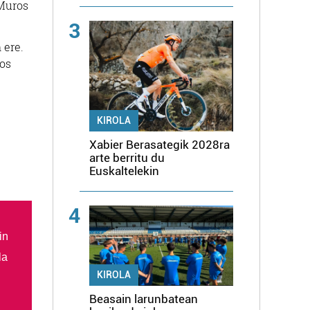
-Muros
3
 ere.
Ros
KIROLA
Xabier Berasategik 2028ra
arte berritu du
Euskaltelekin
4
in
la
KIROLA
Beasain larunbatean