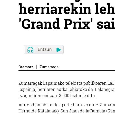
herriarekin le
'Grand Prix' sa
Otamotz
Zumarraga
Zumarragak Espainiako telebista publikoaren La1 
Espainia) herriaren aurka lehiatuko da. Balanegr
ezagunaren ondoan. 3.000 biztanle ditu.
Aurten hamabi taldek parte hartuko dute: Zumarra
Herrialde Katalanak), San Juan de la Rambla (Kana