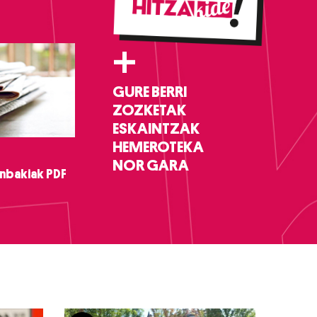
+
GURE BERRI
ZOZKETAK
ESKAINTZAK
HEMEROTEKA
NOR GARA
nbakiak PDF