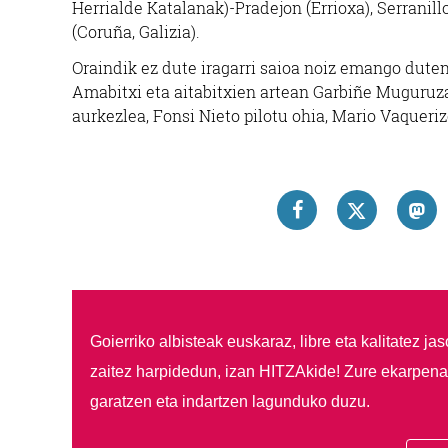
Herrialde Katalanak)-Pradejon (Errioxa), Serranill
(Coruña, Galizia).
Oraindik ez dute iragarri saioa noiz emango duten
Amabitxi eta aitabitxien artean Garbiñe Muguruza t
aurkezlea, Fonsi Nieto pilotu ohia, Mario Vaqueri
Goierriko albisteak euskaraz, libre eta kalitatez ja
zaitez harpidedun, izan HITZAkide!
Zure ekarpenar
garatzen eta indartzen lagunduko duzu.