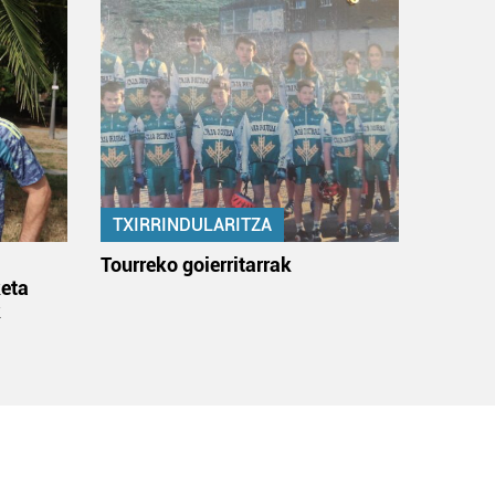
TXIRRINDULARITZA
:
Tourreko goierritarrak
eta
k