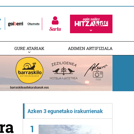
Sartu
GURE ATARIAK
ADIMEN ARTIFIZIALA
Azken 3 egunetako irakurrienak
ra
1