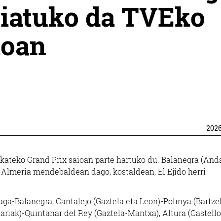
hiatuko da TVEko
ioan
202
kateko Grand Prix saioan parte hartuko du. Balanegra (Anda
a Almeria mendebaldean dago, kostaldean, El Ejido herri
ga-Balanegra, Cantalejo (Gaztela eta Leon)-Polinya (Bartze
riak)-Quintanar del Rey (Gaztela-Mantxa), Altura (Castello