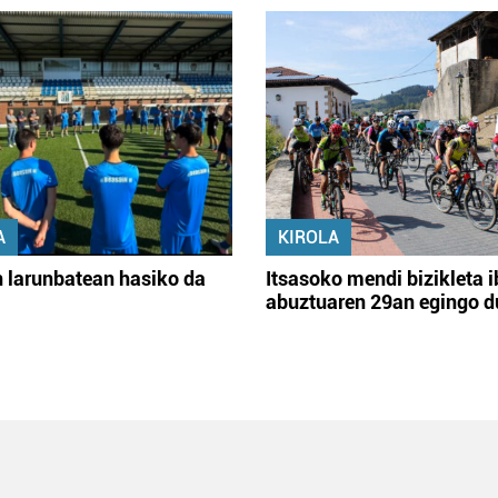
A
KIROLA
 larunbatean hasiko da
Itsasoko mendi bizikleta i
abuztuaren 29an egingo d