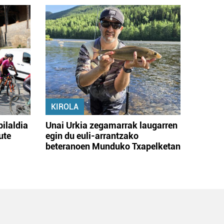
KIROLA
bilaldia
Unai Urkia zegamarrak laugarren
ute
egin du euli-arrantzako
beteranoen Munduko Txapelketan