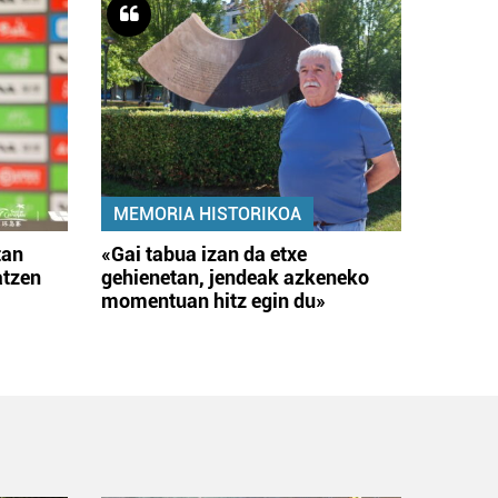
MEMORIA HISTORIKOA
tan
«Gai tabua izan da etxe
atzen
gehienetan, jendeak azkeneko
momentuan hitz egin du»