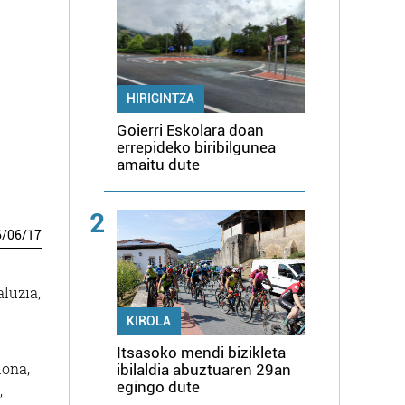
HIRIGINTZA
Goierri Eskolara doan
errepideko biribilgunea
amaitu dute
2
6
/
06
/
17
luzia,
KIROLA
Itsasoko mendi bizikleta
lona,
ibilaldia abuztuaren 29an
egingo dute
,