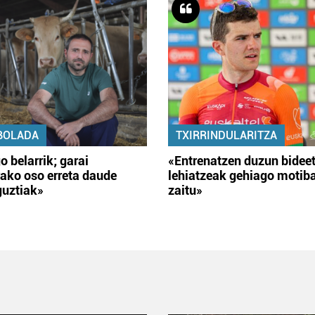
BOLADA
TXIRRINDULARITZA
o belarrik; garai
«Entrenatzen duzun bidee
ako oso erreta daude
lehiatzeak gehiago motib
guztiak»
zaitu»