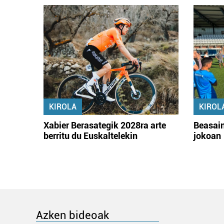
KIROLA
KIROL
Xabier Berasategik 2028ra arte
Beasain
berritu du Euskaltelekin
jokoan
Azken bideoak