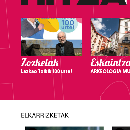
Zozketak
Eskaintz
Lazkao Txikik 100 urte!
ARKEOLOGIA M
ELKARRIZKETAK