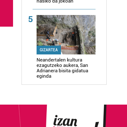
hasiko da jokoan
5
GIZARTEA
Neandertalen kultura
ezagutzeko aukera, San
Adrianera bisita gidatua
eginda