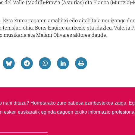
os del Valle (Madril)-Pravia (Asturias) eta Blanca (Murtzia)
. Ezta Zumarragaren amabitxi edo aitabitxia nor izango den
enislari ohia, Boris Izagirre aurkezle eta idazlea, Valeria 
zo musikaria eta Melani Olivares aktorea daude.
so nahi dituzu?
Horretarako zure babesa ezinbestekoa zaigu. Eg
i esker, euskaratik eginda dagoen tokiko informazio profesiona