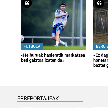
FUTBOLA
BERO 
«Helburuak hasieratik markatzea
«Ez dag
beti gaiztoa izaten da»
honetar
bazter 
ERREPORTAJEAK