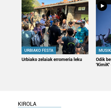
URBIAKO FESTA
MUSIK
Urbiako zelaiak erromeria leku
Odik be
'KimiK'
KIROLA