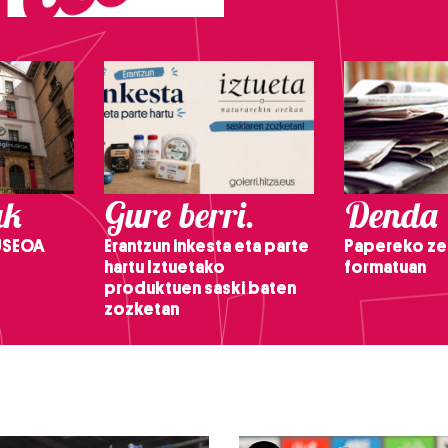
ak
Gure berri.
Denda
USEOA
Erantzun inkesta eta parte
Papereko ze
hartu Iztuetako
formatuan
produktuen saski baten
zozketan