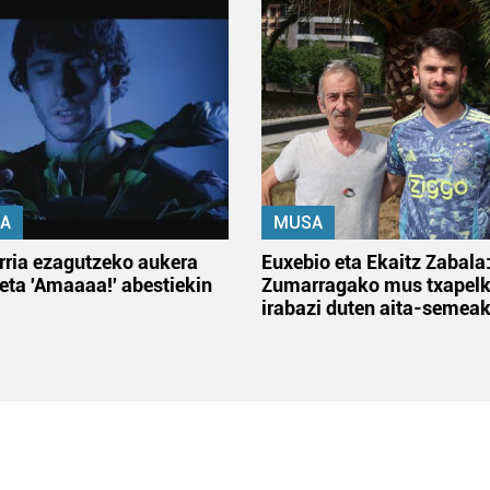
A
MUSA
rria ezagutzeko aukera
Euxebio eta Ekaitz Zabala
 eta 'Amaaaa!' abestiekin
Zumarragako mus txapelk
irabazi duten aita-semea