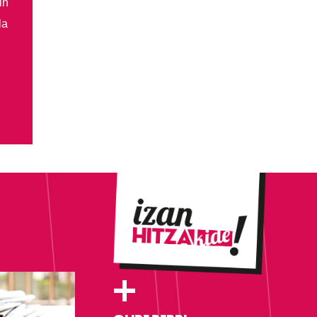
in
la
+