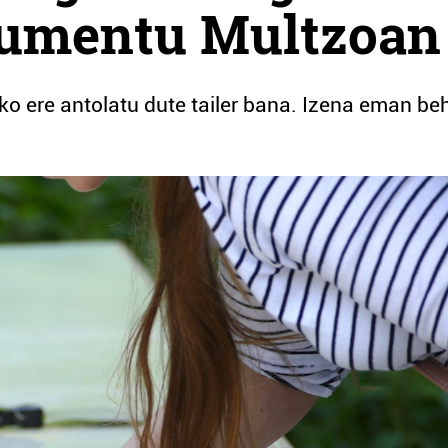
numentu Multzoan
o ere antolatu dute tailer bana. Izena eman be