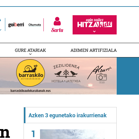
Sartu
GURE ATARIAK
ADIMEN ARTIFIZIALA
Azken 3 egunetako irakurrienak
an
1