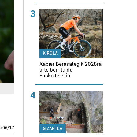
3
KIROLA
Xabier Berasategik 2028ra
arte berritu du
Euskaltelekin
4
6
/
06
/
17
GIZARTEA