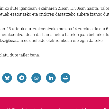
niko dute igandean, ekainaren 21ean, 11:30ean hasita. Talo
kretuak ezagutzeko eta ondoren dastatzeko aukera izango du
. 13 urtetik aurrerakoentzako prezioa 14 eurokoa da eta 6 
beherakoentzat doan da, baina heldu batekin joan beharko du
rtza@beasain.eus helbide elektronikoan ere egin daiteke
latu dute tailer bana.