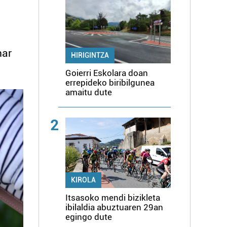
har
HIRIGINTZA
Goierri Eskolara doan
errepideko biribilgunea
amaitu dute
2
KIROLA
Itsasoko mendi bizikleta
ibilaldia abuztuaren 29an
egingo dute