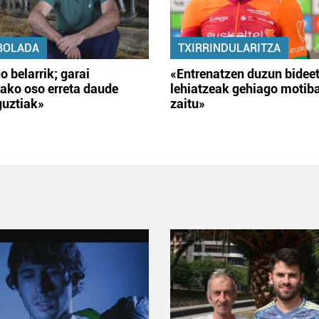
BOLADA
TXIRRINDULARITZA
o belarrik; garai
«Entrenatzen duzun bidee
ako oso erreta daude
lehiatzeak gehiago motib
guztiak»
zaitu»