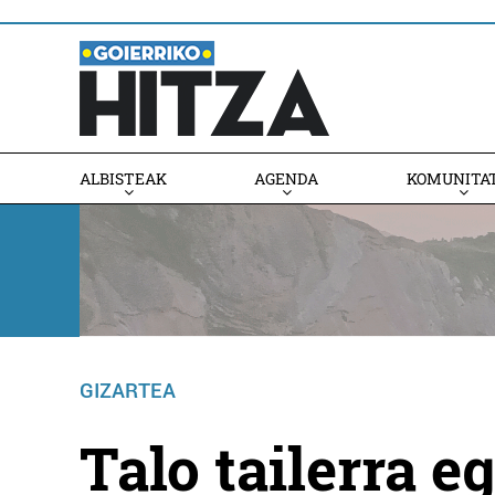
ALBISTEAK
AGENDA
KOMUNITA
AGENDAN PARTE HARTU
GIZARTEA
Talo tailerra 