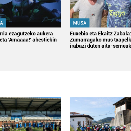
A
MUSA
rria ezagutzeko aukera
Euxebio eta Ekaitz Zabala
 eta 'Amaaaa!' abestiekin
Zumarragako mus txapelk
irabazi duten aita-semea