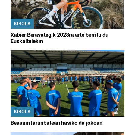
KIROLA
Xabier Berasategik 2028ra arte berritu du
Euskaltelekin
KIROLA
Beasain larunbatean hasiko da jokoan