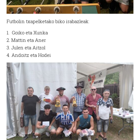
Futbolin txapelketako biko irabazleak:
1. Goiko eta Xunka
2. Mattin eta Aner
3. Julen eta Aitzol
4. Andoitz eta Hodei