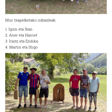
Mus txapelketako irabazleak:
1. Igoin eta Iban
2. Aner eta Harriet
3. Iraitz eta Endika
4. Martin eta Iñigo