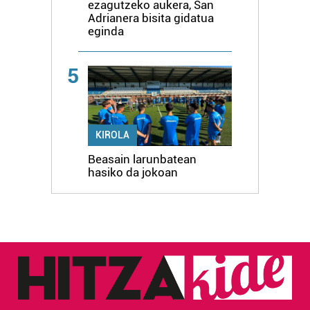
ezagutzeko aukera, San
Adrianera bisita gidatua
eginda
5
KIROLA
Beasain larunbatean
hasiko da jokoan