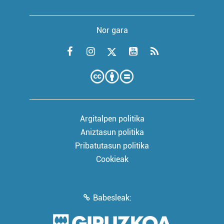
Nor gara
Argitalpen politika
Aniztasun politika
Pribatutasun politika
Cookieak
Babesleak: