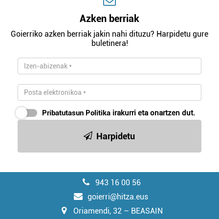
Azken berriak
Goierriko azken berriak jakin nahi dituzu? Harpidetu gure
buletinera!
Pribatutasun Politika
irakurri eta onartzen dut.
Harpidetu
943 16 00 56
goierri@hitza.eus
Oriamendi, 32 – BEASAIN