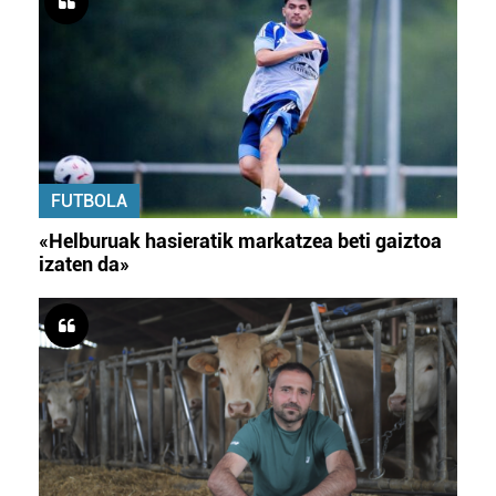
FUTBOLA
«Helburuak hasieratik markatzea beti gaiztoa
izaten da»