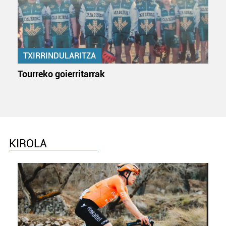
TXIRRINDULARITZA
Tourreko goierritarrak
KIROLA