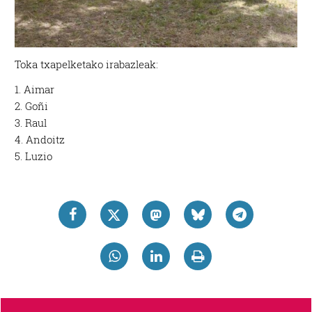
Toka txapelketako irabazleak:
1. Aimar
2. Goñi
3. Raul
4. Andoitz
5. Luzio