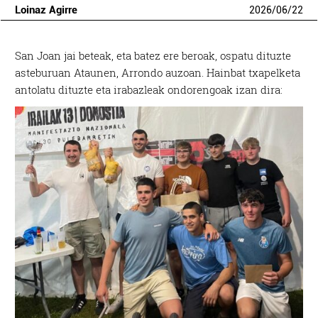
Loinaz Agirre
2026
/
06
/
22
San Joan jai beteak, eta batez ere beroak, ospatu dituzte
asteburuan Ataunen, Arrondo auzoan. Hainbat txapelketa
antolatu dituzte eta irabazleak ondorengoak izan dira: