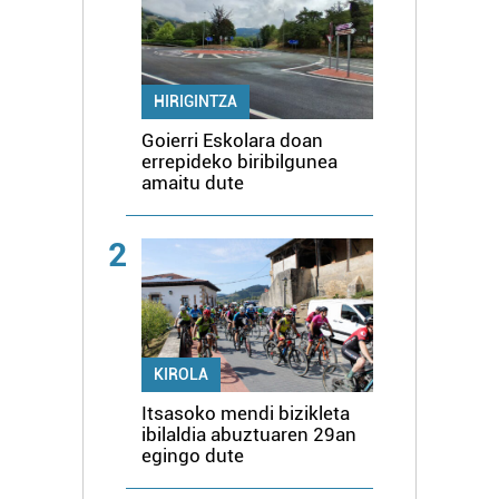
HIRIGINTZA
Goierri Eskolara doan
errepideko biribilgunea
amaitu dute
2
KIROLA
Itsasoko mendi bizikleta
ibilaldia abuztuaren 29an
egingo dute