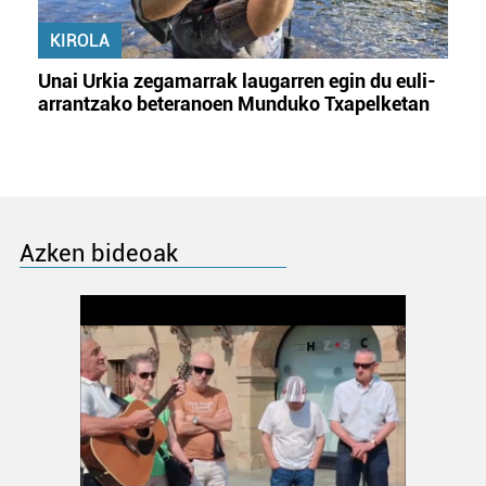
KIROLA
Unai Urkia zegamarrak laugarren egin du euli-
arrantzako beteranoen Munduko Txapelketan
Azken bideoak