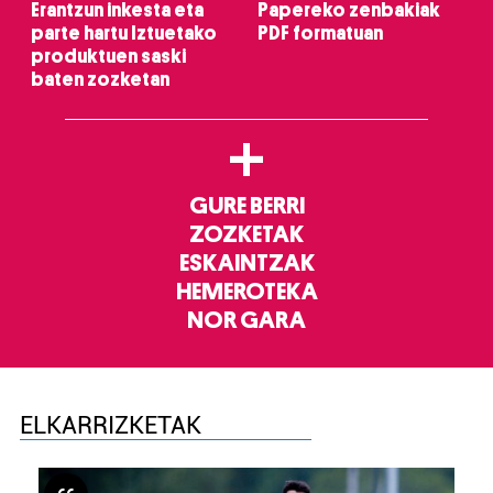
Erantzun inkesta eta
Papereko zenbakiak
parte hartu Iztuetako
PDF formatuan
produktuen saski
baten zozketan
+
GURE BERRI
ZOZKETAK
ESKAINTZAK
HEMEROTEKA
NOR GARA
ELKARRIZKETAK