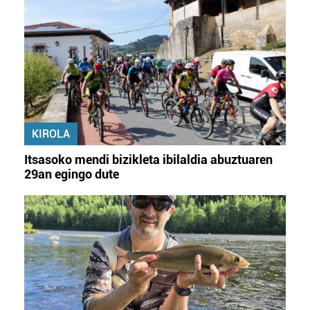
KIROLA
Itsasoko mendi bizikleta ibilaldia abuztuaren
29an egingo dute