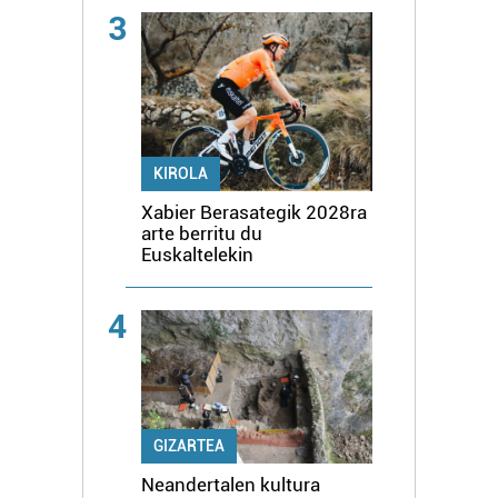
3
KIROLA
Xabier Berasategik 2028ra
arte berritu du
Euskaltelekin
4
GIZARTEA
Neandertalen kultura