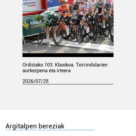
Ordiziako 103. Klasikoa. Txirrindularien
aurkezpena eta irteera
2026/07/25
Argitalpen bereziak