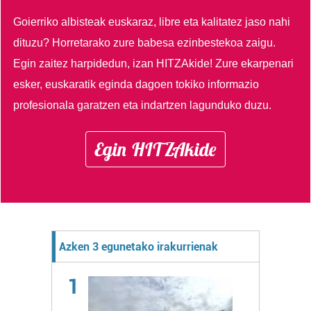
Goierriko albisteak euskaraz, libre eta kalitatez jaso nahi
dituzu?
Horretarako zure babesa ezinbestekoa zaigu.
Egin zaitez harpidedun, izan HITZAkide!
Zure ekarpenari
esker, euskaratik eginda dagoen tokiko informazio
profesionala garatzen eta indartzen lagunduko duzu.
Egin HITZAkide
Azken 3 egunetako irakurrienak
1