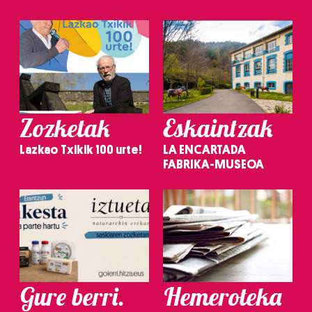
Zozketak
Eskaintzak
Lazkao Txikik 100 urte!
LA ENCARTADA
FABRIKA-MUSEOA
Gure berri.
Hemeroteka