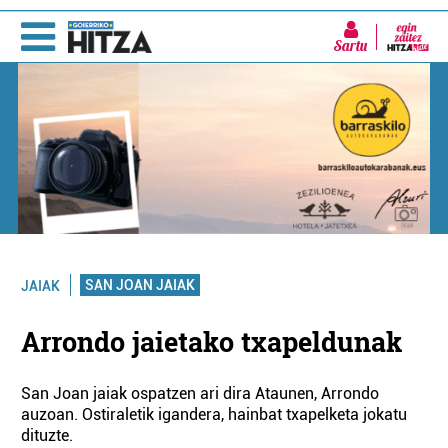
Sartu
SAN JOAN JAIAK
JAIAK
Arrondo jaietako txapeldunak
San Joan jaiak ospatzen ari dira Ataunen, Arrondo
auzoan. Ostiraletik igandera, hainbat txapelketa jokatu
dituzte.