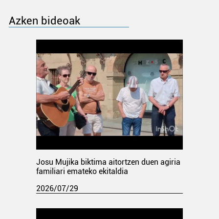
Azken bideoak
Josu Mujika biktima aitortzen duen agiria
familiari emateko ekitaldia
2026/07/29