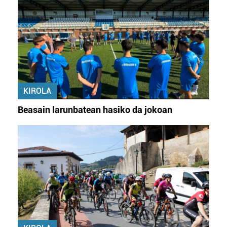
KIROLA
Beasain larunbatean hasiko da jokoan