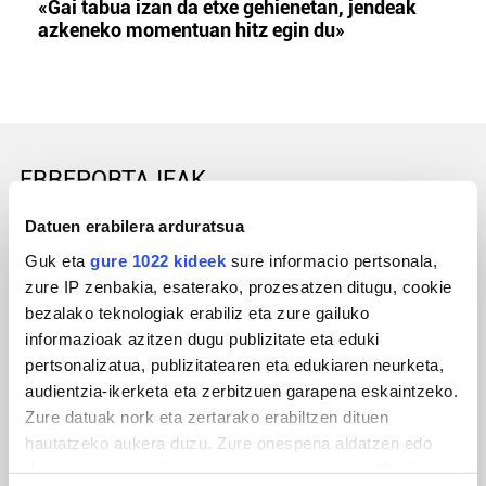
«Gai tabua izan da etxe gehienetan, jendeak
azkeneko momentuan hitz egin du»
ERREPORTAJEAK
Datuen erabilera arduratsua
Guk eta
gure 1022 kideek
sure informacio pertsonala,
zure IP zenbakia, esaterako, prozesatzen ditugu, cookie
bezalako teknologiak erabiliz eta zure gailuko
informazioak azitzen dugu publizitate eta eduki
pertsonalizatua, publizitatearen eta edukiaren neurketa,
audientzia-ikerketa eta zerbitzuen garapena eskaintzeko.
Zure datuak nork eta zertarako erabiltzen dituen
URBIAKO FESTA
hautatzeko aukera duzu. Zure onespena aldatzen edo
deuseztatzen ahal duzu edozein momentutan, Cookie
Urbiako zelaiak erromeria leku