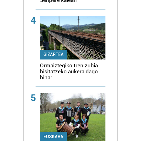
4
GIZARTEA
Ormaiztegiko tren zubia
bisitatzeko aukera dago
bihar
5
EUSKARA