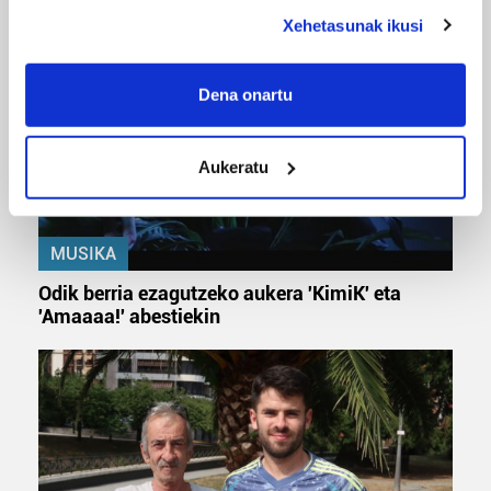
deklaraziotik edo Privacy triggerean klikatuz.
Xehetasunak ikusi
If you allow, we would also like to:
Collect information about your geographical
Dena onartu
location which can be accurate to within several
meters
Aukeratu
Identify your device by actively scanning it for
specific characteristics (fingerprinting)
Find out more about how your personal data is processed
MUSIKA
and set your preferences in the
details section
.
Odik berria ezagutzeko aukera 'KimiK' eta
Guk eta gure bazkideek zure datu pertsonalak
'Amaaaa!' abestiekin
prozesatzen ditugu, zure IP zenbakia, besteak beste,
teknologia erabiliz, cookieak adibidez, iragarki eta eduki
pertsonalizatuak eskaintzeko, iragarkiak eta edukia
neurtzeko, jendeari buruzko informazioa biltzeko eta
produktuak garatzeko. Zure datuak nork eta zertarako
erabiltzen dituen hauta dezakezu.