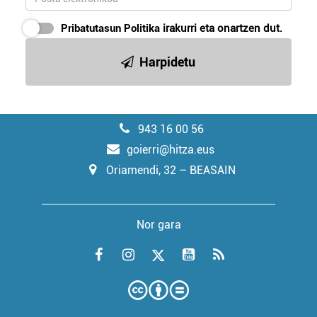
Pribatutasun Politika
irakurri eta onartzen dut.
Harpidetu
943 16 00 56
goierri@hitza.eus
Oriamendi, 32 – BEASAIN
Nor gara