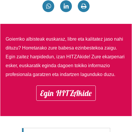
Goierriko albisteak euskaraz, libre eta kalitatez jaso nahi
dituzu?
Horretarako zure babesa ezinbestekoa zaigu.
Egin zaitez harpidedun, izan HITZAkide!
Zure ekarpenari
esker, euskaratik eginda dagoen tokiko informazio
profesionala garatzen eta indartzen lagunduko duzu.
Egin HITZAkide