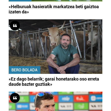
«Helburuak hasieratik markatzea beti gaiztoa
izaten da»
BERO BOLADA
«Ez dago belarrik; garai honetarako oso erreta
daude bazter guztiak»