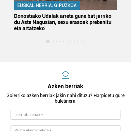
EUSKAL HERRIA, GIPUZKOA
Donostiako Udalak arreta gune bat jarriko
Ur
du Aste Nagusian, sexu erasoak prebenitu
es
eta artatzeko
lu
Azken berriak
Goierriko azken berriak jakin nahi dituzu? Harpidetu gure
buletinera!