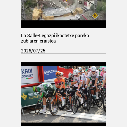
La Salle-Legazpi ikastetxe pareko
zubiaren eraistea
2026/07/25