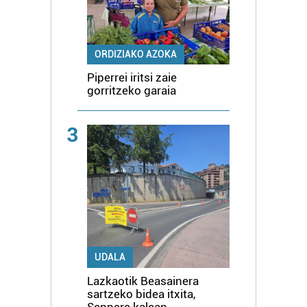
ORDIZIAKO AZOKA
Piperrei iritsi zaie
gorritzeko garaia
3
UDALA
Lazkaotik Beasainera
sartzeko bidea itxita,
Senpere kalean