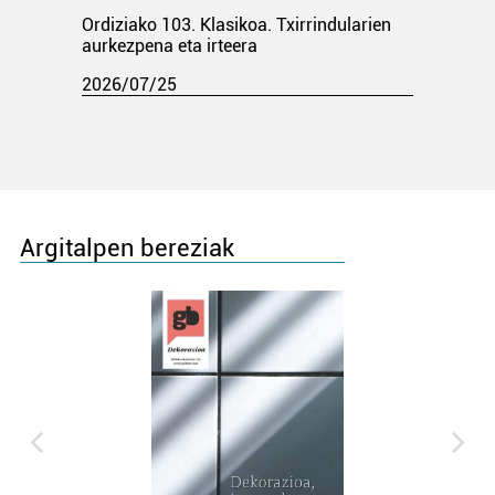
Ordiziako 103. Klasikoa. Txirrindularien
aurkezpena eta irteera
2026/07/25
Argitalpen bereziak