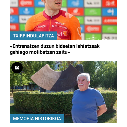
TXIRRINDULARITZA
«Entrenatzen duzun bideetan lehiatzeak
gehiago motibatzen zaitu»
MEMORIA HISTORIKOA