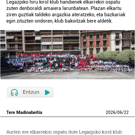
Legazpiko hiru kirol klub handienek elkarrekin ospatu
zuten denboraldi amaiera larunbatean. Plazan elkartu
ziren guztiak taldeko argazkia ateratzeko, eta bazkariak
egin zituzten ondoren, klub bakoitzak bere aldetik.
Tere Madinabeitia
2026
/
06
/
22
Aurten ere elkarrekin ospatu dute Legazpiko kirol klub