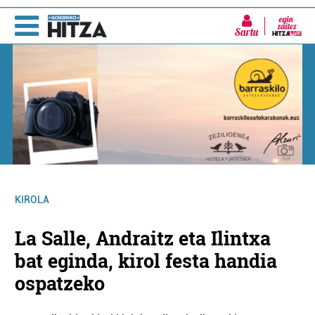
Sartu
KIROLA
La Salle, Andraitz eta Ilintxa
bat eginda, kirol festa handia
ospatzeko