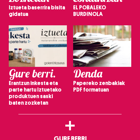
Iztueta baserrira bisita
EL POBALEKO
gidatua
BURDINOLA
Gure berri.
Denda
Erantzun inkesta eta
Papereko zenbakiak
parte hartu Iztuetako
PDF formatuan
produktuen saski
baten zozketan
+
GURE BERRI