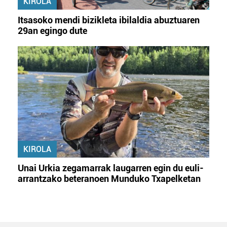
KIROLA
Itsasoko mendi bizikleta ibilaldia abuztuaren
29an egingo dute
KIROLA
Unai Urkia zegamarrak laugarren egin du euli-
arrantzako beteranoen Munduko Txapelketan