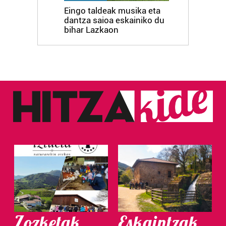
Eingo taldeak musika eta
dantza saioa eskainiko du
bihar Lazkaon
Zozketak
Eskaintzak