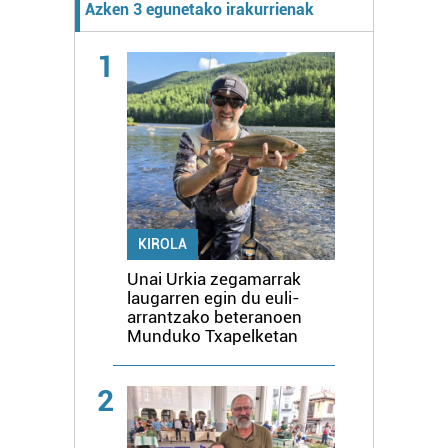
Azken 3 egunetako irakurrienak
1
KIROLA
Unai Urkia zegamarrak
laugarren egin du euli-
arrantzako beteranoen
Munduko Txapelketan
2