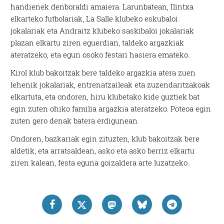
handienek denboraldi amaiera. Larunbatean, Ilintxa
elkarteko futbolariak, La Salle klubeko eskubaloi
jokalariak eta Andraitz klubeko saskibaloi jokalariak
plazan elkartu ziren eguerdian, taldeko argazkiak
ateratzeko, eta egun osoko festari hasiera emateko.
Kirol klub bakoitzak bere taldeko argazkia atera zuen
lehenik jokalariak, entrenatzaileak eta zuzendaritzakoak
elkartuta, eta ondoren, hiru klubetako kide guztiek bat
egin zuten ohiko familia argazkia ateratzeko. Poteoa egin
zuten gero denak batera erdigunean.
Ondoren, bazkariak egin zituzten, klub bakoitzak bere
aldetik, eta arratsaldean, asko eta asko berriz elkartu
ziren kalean, festa eguna goizaldera arte luzatzeko.