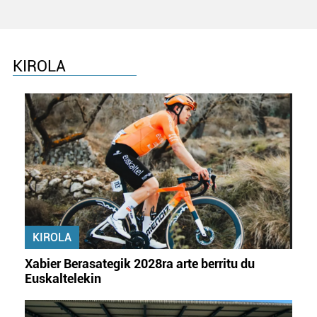
KIROLA
KIROLA
Xabier Berasategik 2028ra arte berritu du
Euskaltelekin