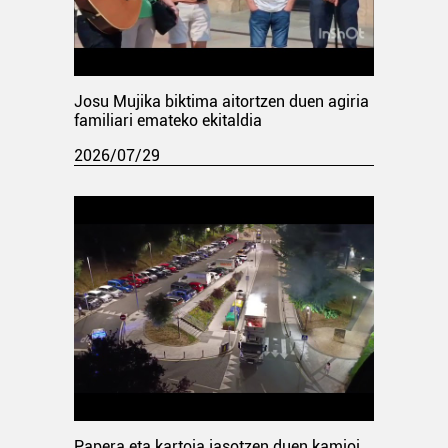
Josu Mujika biktima aitortzen duen agiria
familiari emateko ekitaldia
2026/07/29
Papera eta kartoia jasotzen duen kamioi