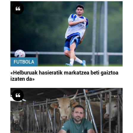
FUTBOLA
«Helburuak hasieratik markatzea beti gaiztoa
izaten da»