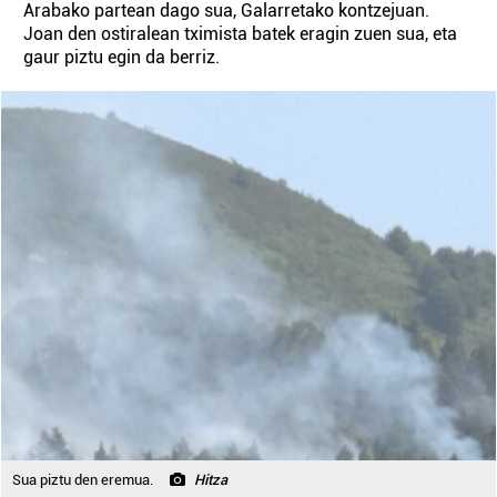
Arabako partean dago sua, Galarretako kontzejuan.
Joan den ostiralean tximista batek eragin zuen sua, eta
gaur piztu egin da berriz.
Sua piztu den eremua.
Hitza