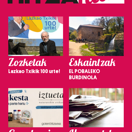
Zozketak
Eskaintzak
Lazkao Txikik 100 urte!
EL POBALEKO
BURDINOLA