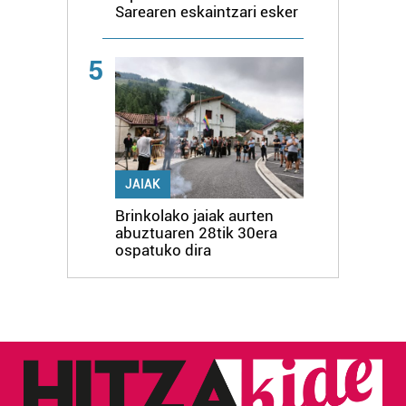
Sarearen eskaintzari esker
5
JAIAK
Brinkolako jaiak aurten
abuztuaren 28tik 30era
ospatuko dira