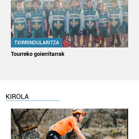
baliatzen gara. Ohar hau onartuz gero, teknologia hori
erabiltzeko baimen esplizitua ematen diguzu.
Gehiago
irakurri
TXIRRINDULARITZA
Tourreko goierritarrak
KIROLA