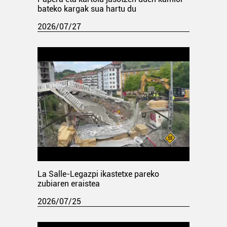
bateko kargak sua hartu du
2026/07/27
La Salle-Legazpi ikastetxe pareko
zubiaren eraistea
2026/07/25