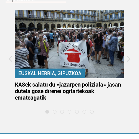
EUSKAL HERRIA, GIPUZKOA
KASek salatu du «jazarpen poliziala» jasan
Pa
dutela gose direnei ogitartekoak
da
emateagatik
«s