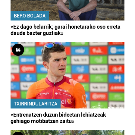
BERO BOLADA
«Ez dago belarrik; garai honetarako oso erreta
daude bazter guztiak»
TXIRRINDULARITZA
«Entrenatzen duzun bideetan lehiatzeak
gehiago motibatzen zaitu»