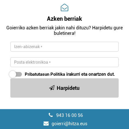
Azken berriak
Goierriko azken berriak jakin nahi dituzu? Harpidetu gure
buletinera!
Pribatutasun Politika
irakurri eta onartzen dut.
Harpidetu
943 16 00 56
goierri@hitza.eus