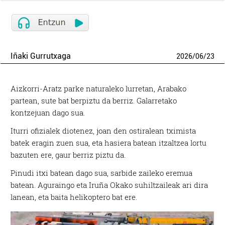
Iñaki Gurrutxaga
2026
/
06
/
23
Aizkorri-Aratz parke naturaleko lurretan, Arabako
partean, sute bat berpiztu da berriz. Galarretako
kontzejuan dago sua.
Iturri ofizialek diotenez, joan den ostiralean tximista
batek eragin zuen sua, eta hasiera batean itzaltzea lortu
bazuten ere, gaur berriz piztu da.
Pinudi itxi batean dago sua, sarbide zaileko eremua
batean. Aguraingo eta Iruña Okako suhiltzaileak ari dira
lanean, eta baita helikoptero bat ere.