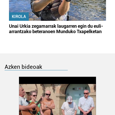
KIROLA
Unai Urkia zegamarrak laugarren egin du euli-
arrantzako beteranoen Munduko Txapelketan
Azken bideoak