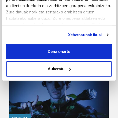
audientzia-ikerketa eta zerbitzuen garapena eskaintzeko.
Zure datuak nork eta zertarako erabiltzen dituen
hautatzeko aukera duzu. Zure onespena aldatzen edo
deuseztatzen ahal duzu edozein momentutan, Cookie
deklaraziotik edo Privacy triggerean klikatuz.
Xehetasunak ikusi
If you allow, we would also like to:
URBIAKO FESTA
Collect information about your geographical
Dena onartu
Urbiako zelaiak erromeria leku
location which can be accurate to within several
meters
Aukeratu
Identify your device by actively scanning it for
specific characteristics (fingerprinting)
Find out more about how your personal data is processed
and set your preferences in the
details section
.
Guk eta gure bazkideek zure datu pertsonalak
prozesatzen ditugu, zure IP zenbakia, besteak beste,
teknologia erabiliz, cookieak adibidez, iragarki eta eduki