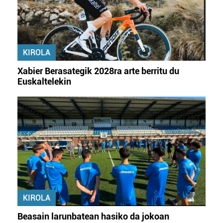
KIROLA
Xabier Berasategik 2028ra arte berritu du
Euskaltelekin
KIROLA
Beasain larunbatean hasiko da jokoan