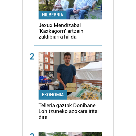
HILBERRIA
Jexux Mendizabal
'Kaxkagorri' artzain
zaldibiarra hil da
2
EKONOMIA
Telleria gaztak Donibane
Lohitzuneko azokara iritsi
dira