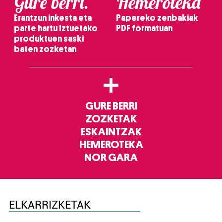
Gure berri.
Hemeroteka
Erantzun inkesta eta
Papereko zenbakiak
parte hartu Iztuetako
PDF formatuan
produktuen saski
baten zozketan
+
GURE BERRI
ZOZKETAK
ESKAINTZAK
HEMEROTEKA
NOR GARA
ELKARRIZKETAK