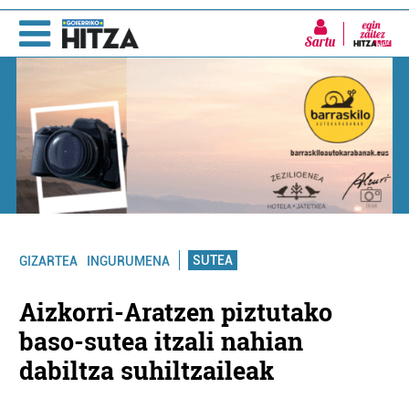
Sartu
SUTEA
GIZARTEA
INGURUMENA
Aizkorri-Aratzen piztutako
baso-sutea itzali nahian
dabiltza suhiltzaileak