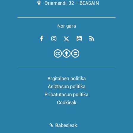
Oriamendi, 32 – BEASAIN
Nor gara
Argitalpen politika
Aniztasun politika
Pribatutasun politika
Cookieak
Babesleak: