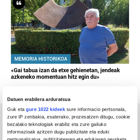
MEMORIA HISTORIKOA
«Gai tabua izan da etxe gehienetan, jendeak
azkeneko momentuan hitz egin du»
Datuen erabilera arduratsua
Guk eta
gure 1022 kideek
sure informacio pertsonala,
zure IP zenbakia, esaterako, prozesatzen ditugu, cookie
ERREPORTAJEAK
bezalako teknologiak erabiliz eta zure gailuko
informazioak azitzen dugu publizitate eta eduki
pertsonalizatua, publizitatearen eta edukiaren neurketa,