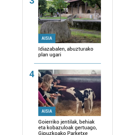
3
AISIA
Idiazabalen, abuzturako
plan ugari
4
AISIA
Goierriko jentilak, behiak
eta kobazuloak gertuago,
Gipuzkoako Parketxe