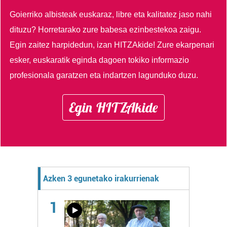
Goierriko albisteak euskaraz, libre eta kalitatez jaso nahi
dituzu?
Horretarako zure babesa ezinbestekoa zaigu.
Egin zaitez harpidedun, izan HITZAkide!
Zure ekarpenari
esker, euskaratik eginda dagoen tokiko informazio
profesionala garatzen eta indartzen lagunduko duzu.
Egin HITZAkide
Azken 3 egunetako irakurrienak
1