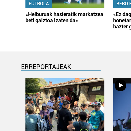
FUTBOLA
BERO 
«Helburuak hasieratik markatzea
«Ez dag
beti gaiztoa izaten da»
honetar
bazter 
ERREPORTAJEAK