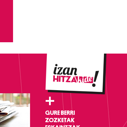
+
GURE BERRI
ZOZKETAK