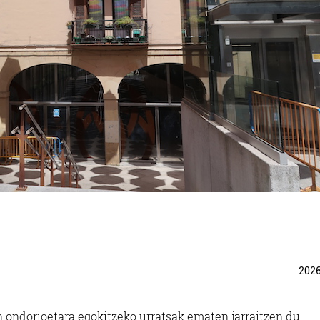
202
ondorioetara egokitzeko urratsak ematen jarraitzen du.