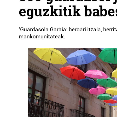
eguzkitik babe
'Guardasola Garaia: beroari itzala, herri
mankomunitateak.