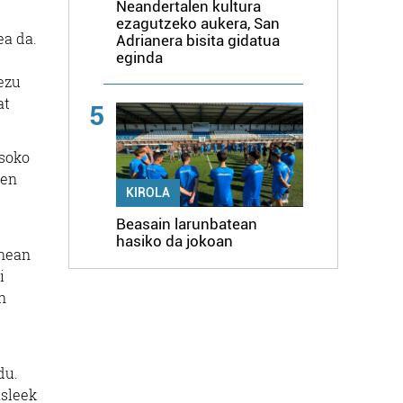
Neandertalen kultura
ezagutzeko aukera, San
ea da.
Adrianera bisita gidatua
eginda
ezu
at
5
asoko
ren
KIROLA
Beasain larunbatean
hasiko da jokoan
enean
i
n
du.
asleek