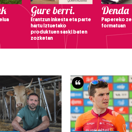
ak
Gure berri.
Denda
elua
Erantzun inkesta eta parte
Papereko ze
hartu Iztuetako
formatuan
produktuen saski baten
zozketan