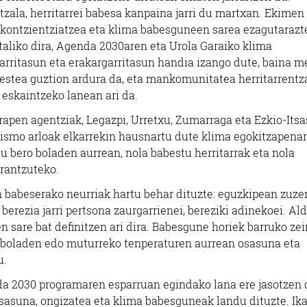
itzala, herritarrei babesa kanpaina jarri du martxan. Ekimen
 kontzientziatzea eta klima babesguneen sarea ezagutarazt
aliko dira, Agenda 2030aren eta Urola Garaiko klima
garritasun eta erakargarritasun handia izango dute, baina m
bestea guztion ardura da, eta mankomunitatea herritarrentz
eskaintzeko lanean ari da.
apen agentziak, Legazpi, Urretxu, Zumarraga eta Ezkio-Its
urismo arloak elkarrekin hausnartu dute klima egokitzapena
tu bero boladen aurrean, nola babestu herritarrak eta nola
erantzuteko.
n babeserako neurriak hartu behar dituzte: eguzkipean zuz
berezia jarri pertsona zaurgarrienei, bereziki adinekoei. Ald
 sare bat definitzen ari dira. Babesgune horiek barruko zei
o boladen edo muturreko tenperaturen aurrean osasuna eta
u.
a 2030 programaren esparruan egindako lana ere jasotzen 
osasuna, ongizatea eta klima babesguneak landu dituzte. Ik