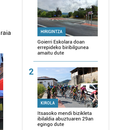
araia
HIRIGINTZA
Goierri Eskolara doan
errepideko biribilgunea
amaitu dute
2
KIROLA
Itsasoko mendi bizikleta
ibilaldia abuztuaren 29an
egingo dute