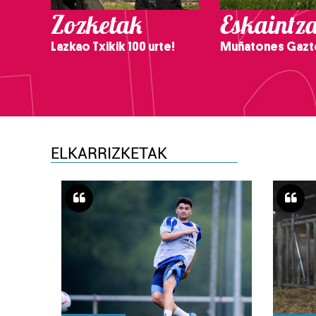
Zozketak
Eskaintz
Lazkao Txikik 100 urte!
Muñatones Gazt
ELKARRIZKETAK