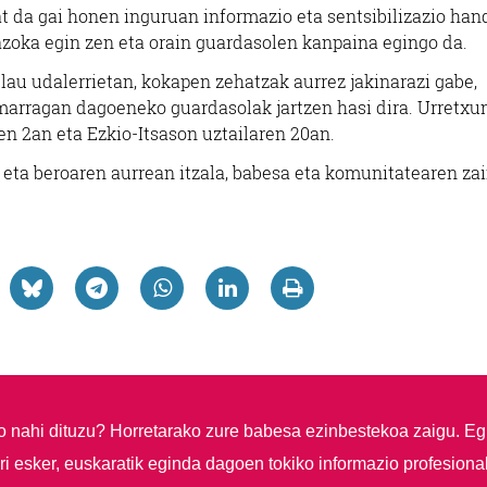
t da gai honen inguruan informazio eta sentsibilizazio han
 azoka egin zen eta orain guardasolen kanpaina egingo da.
au udalerrietan, kokapen zehatzak aurrez jakinarazi gabe,
arragan dagoeneko guardasolak jartzen hasi dira. Urretxu
en 2an eta Ezkio-Itsason uztailaren 20an.
eta beroaren aurrean itzala, babesa eta komunitatearen za
so nahi dituzu?
Horretarako zure babesa ezinbestekoa zaigu. Eg
i esker, euskaratik eginda dagoen tokiko informazio profesiona