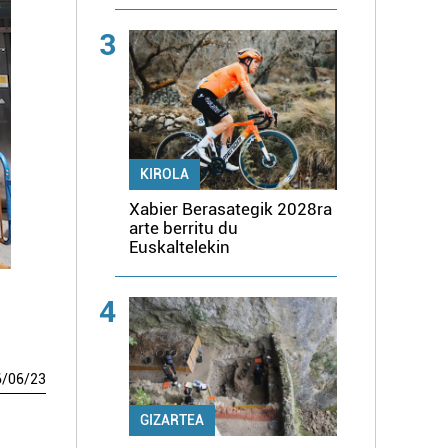
3
KIROLA
Xabier Berasategik 2028ra
arte berritu du
Euskaltelekin
4
6
/
06
/
23
GIZARTEA