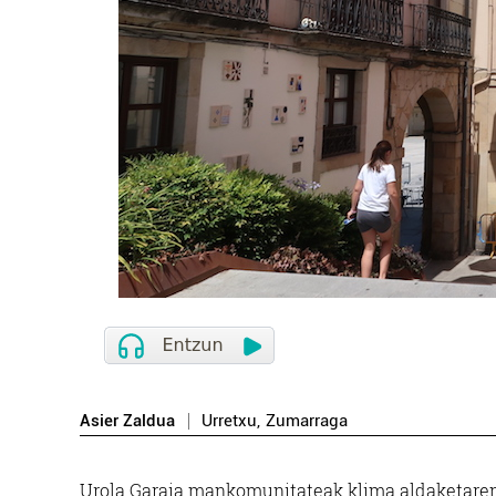
Asier Zaldua
Urretxu
,
Zumarraga
Urola Garaia mankomunitateak klima aldaketaren 