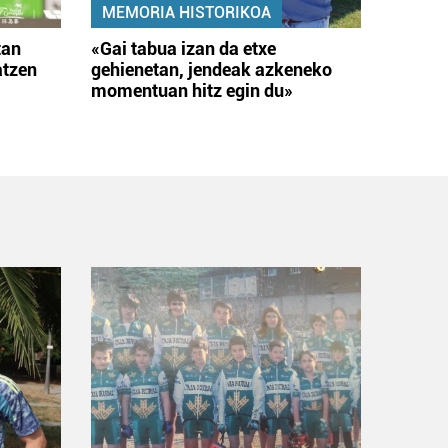
MEMORIA HISTORIKOA
tan
«Gai tabua izan da etxe
atzen
gehienetan, jendeak azkeneko
momentuan hitz egin du»