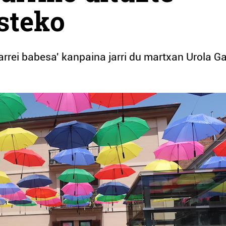
steko
tarrei babesa' kanpaina jarri du martxan Urola G