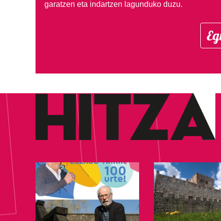
garatzen eta indartzen lagunduko duzu.
Eg