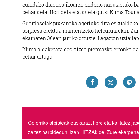
egindako diagnostikoaren ondorio nagusietako ba
behar dela. Hori dela eta, duela gutxi Klima Tour
Guardasolak pixkanaka agertuko dira eskualdeko l
sorpresa efektua mantentzeko helburuarekin. Zum
ekainaren 30ean jarriko dituzte, Legazpin uztailar
Klima aldaketara egokitzea premiazko erronka da 
behar ditugu.
Goierriko albisteak euskaraz, libre eta kalitatez ja
zaitez harpidedun, izan HITZAkide!
Zure ekarpenar