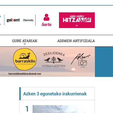
Sartu
GURE ATARIAK
ADIMEN ARTIFIZIALA
Azken 3 egunetako irakurrienak
1