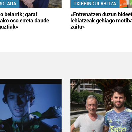
BOLADA
TXIRRINDULARITZA
o belarrik; garai
«Entrenatzen duzun bidee
ako oso erreta daude
lehiatzeak gehiago motib
guztiak»
zaitu»