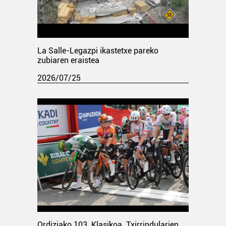
La Salle-Legazpi ikastetxe pareko
zubiaren eraistea
2026/07/25
Ordiziako 103. Klasikoa. Txirrindularien