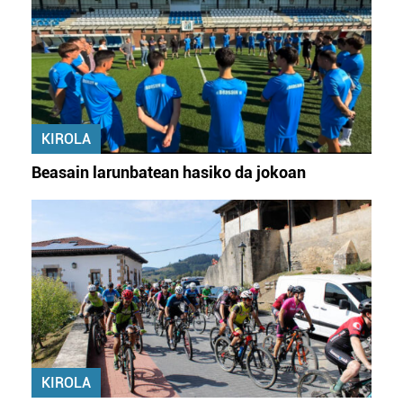
KIROLA
Beasain larunbatean hasiko da jokoan
KIROLA