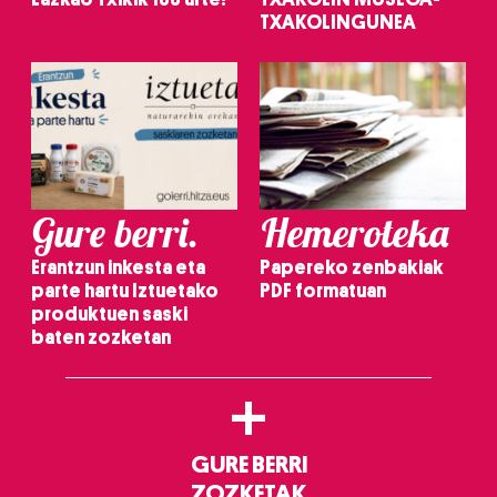
TXAKOLINGUNEA
Gure berri.
Hemeroteka
Erantzun inkesta eta
Papereko zenbakiak
parte hartu Iztuetako
PDF formatuan
produktuen saski
baten zozketan
+
GURE BERRI
ZOZKETAK