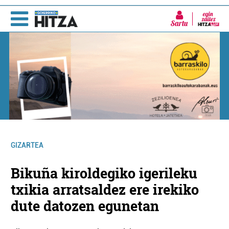
Sartu
GIZARTEA
Bikuña kiroldegiko igerileku
txikia arratsaldez ere irekiko
dute datozen egunetan