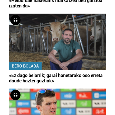
«Helburuak hasieratik markatzea beti gaiztoa
izaten da»
BERO BOLADA
«Ez dago belarrik; garai honetarako oso erreta
daude bazter guztiak»