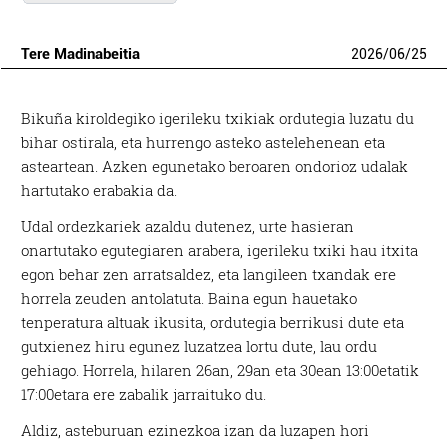
Tere Madinabeitia
2026
/
06
/
25
Bikuña kiroldegiko igerileku txikiak ordutegia luzatu du
bihar ostirala, eta hurrengo asteko astelehenean eta
asteartean. Azken egunetako beroaren ondorioz udalak
hartutako erabakia da.
Udal ordezkariek azaldu dutenez, urte hasieran
onartutako egutegiaren arabera, igerileku txiki hau itxita
egon behar zen arratsaldez, eta langileen txandak ere
horrela zeuden antolatuta. Baina egun hauetako
tenperatura altuak ikusita, ordutegia berrikusi dute eta
gutxienez hiru egunez luzatzea lortu dute, lau ordu
gehiago. Horrela, hilaren 26an, 29an eta 30ean 13:00etatik
17:00etara ere zabalik jarraituko du.
Aldiz, asteburuan ezinezkoa izan da luzapen hori