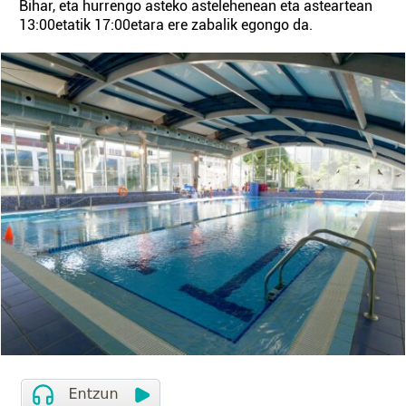
Bihar, eta hurrengo asteko astelehenean eta asteartean
13:00etatik 17:00etara ere zabalik egongo da.