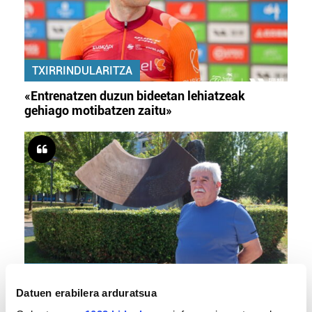
TXIRRINDULARITZA
«Entrenatzen duzun bideetan lehiatzeak
gehiago motibatzen zaitu»
MEMORIA HISTORIKOA
Datuen erabilera arduratsua
«Gai tabua izan da etxe gehienetan, jendeak