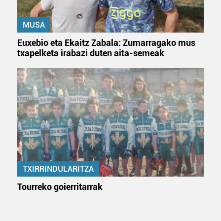
zure baimena Cookieen adierazpenean.
MUSA
Webgune honek cookie propioak eta hirugarrenen cookie-
fitxategiak erabiltzen ditu. Zure esperientzia eta
Euxebio eta Ekaitz Zabala: Zumarragako mus
zerbitzuak hobetzeko asmoz, cookie teknologiaz
txapelketa irabazi duten aita-semeak
baliatzen gara. Ohar hau onartuz gero, teknologia hori
erabiltzeko baimen esplizitua ematen diguzu.
Gehiago
irakurri
TXIRRINDULARITZA
Tourreko goierritarrak