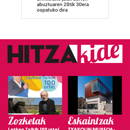
abuztuaren 28tik 30era
ospatuko dira
Zozketak
Eskaintzak
Lazkao Txikik 100 urte!
TXAKOLIN MUSEOA-