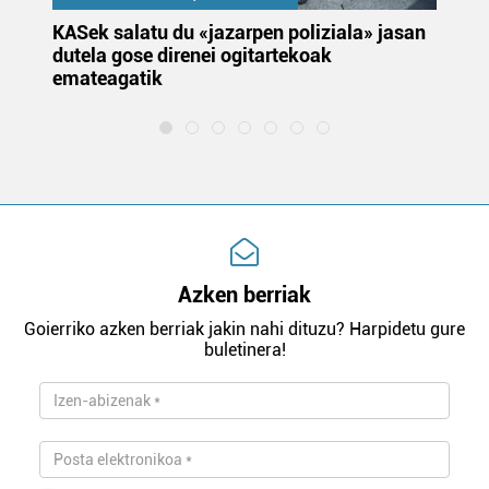
KASek salatu du «jazarpen poliziala» jasan
Pa
dutela gose direnei ogitartekoak
da
emateagatik
«s
Azken berriak
Goierriko azken berriak jakin nahi dituzu? Harpidetu gure
buletinera!