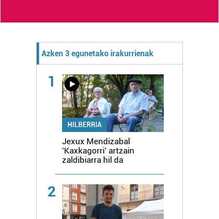
Azken 3 egunetako irakurrienak
1
HILBERRIA
Jexux Mendizabal
'Kaxkagorri' artzain
zaldibiarra hil da
2