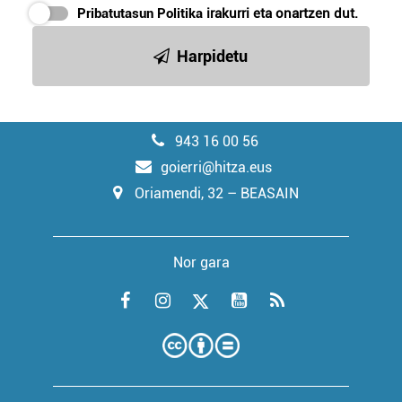
Pribatutasun Politika
irakurri eta onartzen dut.
Harpidetu
943 16 00 56
goierri@hitza.eus
Oriamendi, 32 – BEASAIN
Nor gara