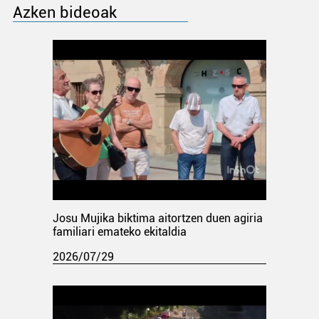
Azken bideoak
Josu Mujika biktima aitortzen duen agiria
familiari emateko ekitaldia
2026/07/29