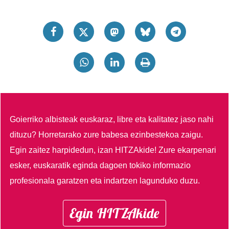
Goierriko albisteak euskaraz, libre eta kalitatez jaso nahi
dituzu?
Horretarako zure babesa ezinbestekoa zaigu.
Egin zaitez harpidedun, izan HITZAkide!
Zure ekarpenari
esker, euskaratik eginda dagoen tokiko informazio
profesionala garatzen eta indartzen lagunduko duzu.
Egin HITZAkide