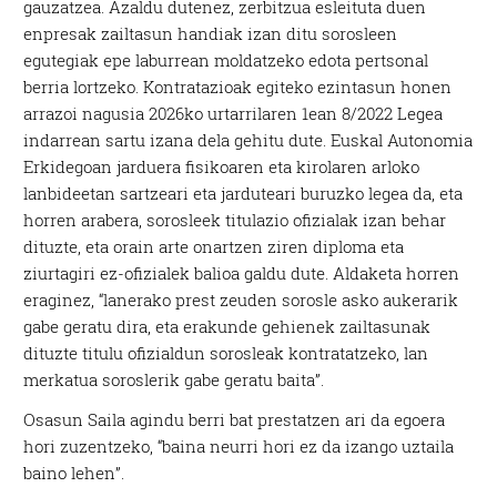
gauzatzea. Azaldu dutenez, zerbitzua esleituta duen
enpresak zailtasun handiak izan ditu sorosleen
egutegiak epe laburrean moldatzeko edota pertsonal
berria lortzeko. Kontratazioak egiteko ezintasun honen
arrazoi nagusia 2026ko urtarrilaren 1ean 8/2022 Legea
indarrean sartu izana dela gehitu dute. Euskal Autonomia
Erkidegoan jarduera fisikoaren eta kirolaren arloko
lanbideetan sartzeari eta jarduteari buruzko legea da, eta
horren arabera, sorosleek titulazio ofizialak izan behar
dituzte, eta orain arte onartzen ziren diploma eta
ziurtagiri ez-ofizialek balioa galdu dute. Aldaketa horren
eraginez, “lanerako prest zeuden sorosle asko aukerarik
gabe geratu dira, eta erakunde gehienek zailtasunak
dituzte titulu ofizialdun sorosleak kontratatzeko, lan
merkatua soroslerik gabe geratu baita”.
Osasun Saila agindu berri bat prestatzen ari da egoera
hori zuzentzeko, “baina neurri hori ez da izango uztaila
baino lehen”.