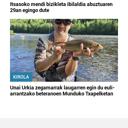
Itsasoko mendi bizikleta ibilaldia abuztuaren
29an egingo dute
KIROLA
Unai Urkia zegamarrak laugarren egin du euli-
arrantzako beteranoen Munduko Txapelketan