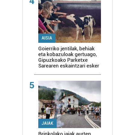
4
AISIA
Goierriko jentilak, behiak
eta kobazuloak gertuago,
Gipuzkoako Parketxe
Sarearen eskaintzari esker
5
JAIAK
Brinkolako jaiak aurten