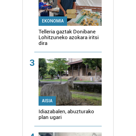
EKONOMIA
Telleria gaztak Donibane
Lohitzuneko azokara iritsi
dira
3
AISIA
Idiazabalen, abuzturako
plan ugari