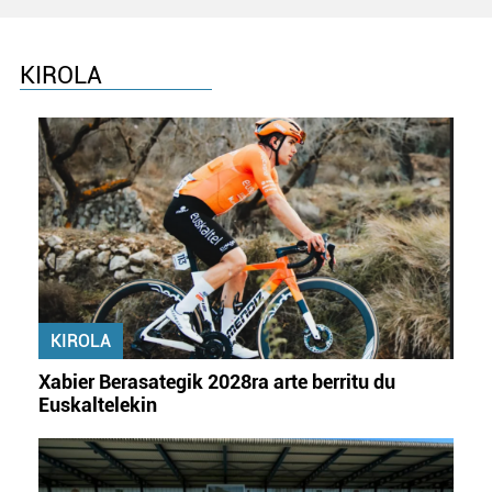
KIROLA
KIROLA
Xabier Berasategik 2028ra arte berritu du
Euskaltelekin