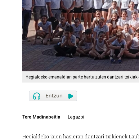
Hegialdeko emanaldian parte hartu zuten dantzari txikiak e
Tere Madinabeitia
Legazpi
Hegialdeko jaien hasieran dantzari txikienek La