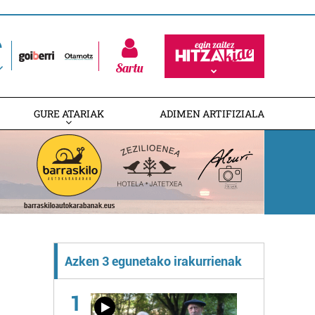
Sartu
GURE ATARIAK
ADIMEN ARTIFIZIALA
Azken 3 egunetako irakurrienak
1