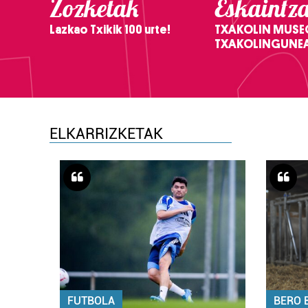
Zozketak
Eskaintz
Lazkao Txikik 100 urte!
TXAKOLIN MUSE
TXAKOLINGUNE
ELKARRIZKETAK
FUTBOLA
BERO 