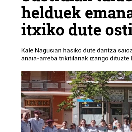
helduek emanal
itxiko dute ost
Kale Nagusian hasiko dute dantza saioa
anaia-arreba trikitilariak izango dituzte