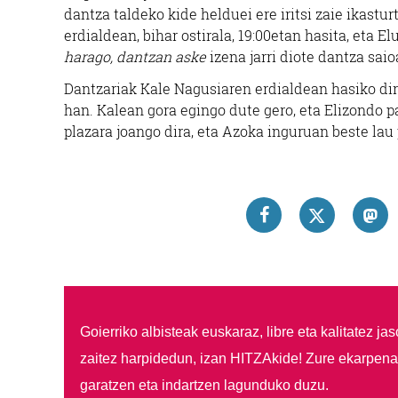
dantza taldeko kide helduei ere iritsi zaie ikastu
erdialdean, bihar ostirala, 19:00etan hasita, eta E
harago, dantzan aske
izena jarri diote dantza saioa
Dantzariak Kale Nagusiaren erdialdean hasiko dir
han. Kalean gora egingo dute gero, eta Elizondo p
plazara joango dira, eta Azoka inguruan beste la
Goierriko albisteak euskaraz, libre eta kalitatez ja
zaitez harpidedun, izan HITZAkide!
Zure ekarpenar
garatzen eta indartzen lagunduko duzu.