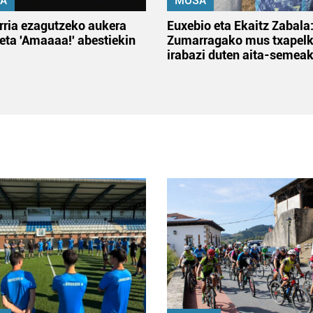
A
MUSA
rria ezagutzeko aukera
Euxebio eta Ekaitz Zabala
 eta 'Amaaaa!' abestiekin
Zumarragako mus txapelk
irabazi duten aita-semea