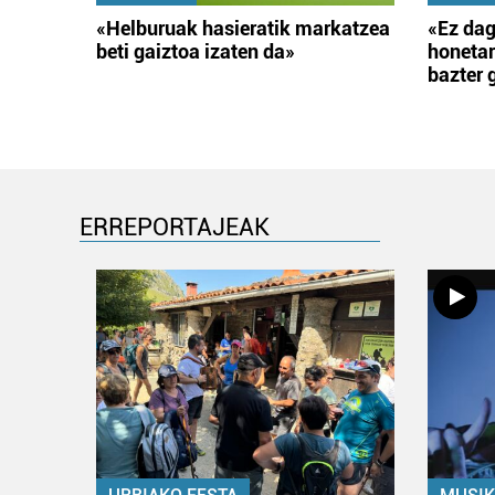
«Helburuak hasieratik markatzea
«Ez dag
beti gaiztoa izaten da»
honetar
bazter 
ERREPORTAJEAK