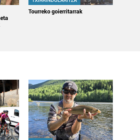
TXIRRINDULARITZA
:
Tourreko goierritarrak
eta
k