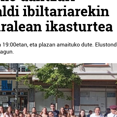
di ibiltariarekin
iralean ikasturtea
 19:00etan, eta plazan amaituko dute. Eluston
 lagun.