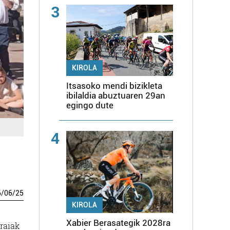
3
KIROLA
Itsasoko mendi bizikleta
ibilaldia abuztuaren 29an
egingo dute
4
6
/
06
/
25
KIROLA
Xabier Berasategik 2028ra
raiak