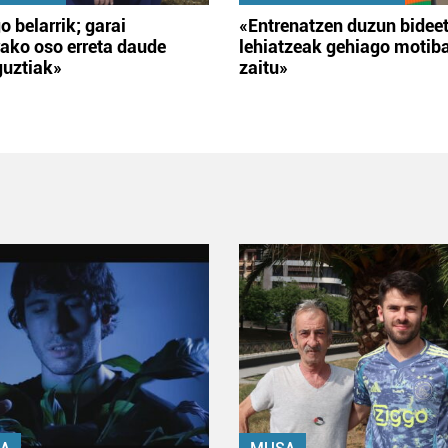
o belarrik; garai
«Entrenatzen duzun bidee
ako oso erreta daude
lehiatzeak gehiago motib
guztiak»
zaitu»