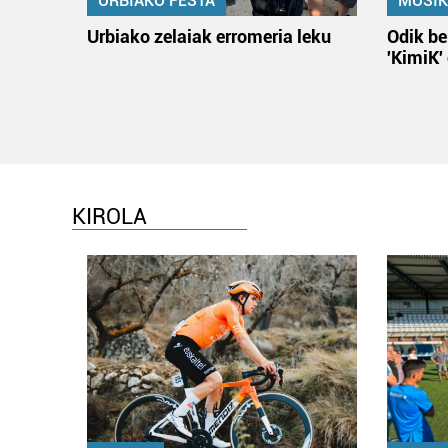
URBIAKO FESTA
MUSIK
Urbiako zelaiak erromeria leku
Odik be
'KimiK'
KIROLA