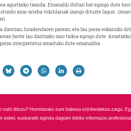
rtea agurtzeko txanda. Emanaldi ibiltari bat egingo dute herr
lustondo anai-arreba trikitilariak izango dituzte lagun.
Gener
ri.
a dantzan, loradendaren parean, eta lau pieza eskainiko dit
arean beste lau dantzako saio txikia egingo dute. Amatzeko
u pieza interpretatuz amaituko dute emanaldia.
so nahi dituzu?
Horretarako zure babesa ezinbestekoa zaigu. Eg
i esker, euskaratik eginda dagoen tokiko informazio profesiona