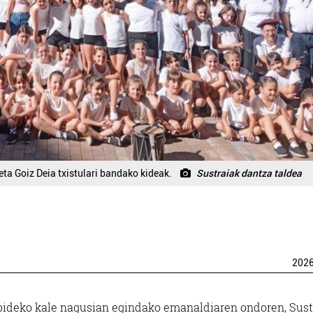
ta Goiz Deia txistulari bandako kideak.
Sustraiak dantza taldea
202
ubideko kale nagusian egindako emanaldiaren ondoren, Sust