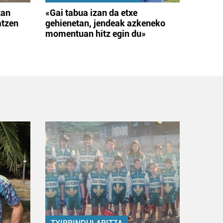
tan
«Gai tabua izan da etxe
atzen
gehienetan, jendeak azkeneko
momentuan hitz egin du»