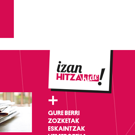
+
GURE BERRI
ZOZKETAK
ESKAINTZAK