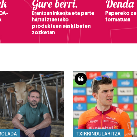
ak
Gure berri.
Denda
OA-
Erantzun inkesta eta parte
Papereko ze
A
hartu Iztuetako
formatuan
produktuen saski baten
zozketan
BOLADA
TXIRRINDULARITZA