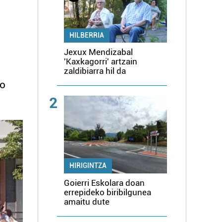
HILBERRIA
Jexux Mendizabal
'Kaxkagorri' artzain
zaldibiarra hil da
do
2
HIRIGINTZA
Goierri Eskolara doan
errepideko biribilgunea
amaitu dute