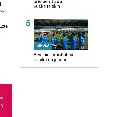
arte berritu du
i
Euskaltelekin
oaz
5
uzte
,
KIROLA
Beasain larunbatean
hasiko da jokoan
in
la