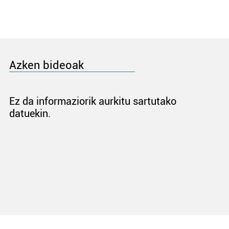
Azken bideoak
Ez da informaziorik aurkitu sartutako
datuekin.