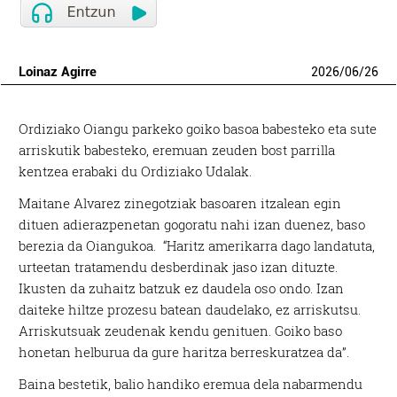
Loinaz Agirre
2026
/
06
/
26
Ordiziako Oiangu parkeko goiko basoa babesteko eta sute
arriskutik babesteko, eremuan zeuden bost parrilla
kentzea erabaki du Ordiziako Udalak.
Maitane Alvarez zinegotziak basoaren itzalean egin
dituen adierazpenetan gogoratu nahi izan duenez, baso
berezia da Oiangukoa. “Haritz amerikarra dago landatuta,
urteetan tratamendu desberdinak jaso izan dituzte.
Ikusten da zuhaitz batzuk ez daudela oso ondo. Izan
daiteke hiltze prozesu batean daudelako, ez arriskutsu.
Arriskutsuak zeudenak kendu genituen. Goiko baso
honetan helburua da gure haritza berreskuratzea da”.
Baina bestetik, balio handiko eremua dela nabarmendu