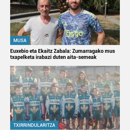
MUSA
Euxebio eta Ekaitz Zabala: Zumarragako mus
txapelketa irabazi duten aita-semeak
TXIRRINDULARITZA