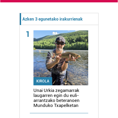
Azken 3 egunetako irakurrienak
1
KIROLA
Unai Urkia zegamarrak
laugarren egin du euli-
arrantzako beteranoen
Munduko Txapelketan