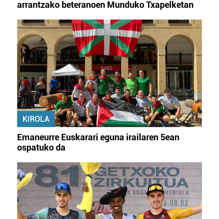
arrantzako beteranoen Munduko Txapelketan
KIROLA
Emaneurre Euskarari eguna irailaren 5ean
ospatuko da