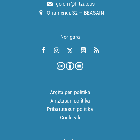
goierri@hitza.eus
Oriamendi, 32 – BEASAIN
Nor gara
Argitalpen politika
Aniztasun politika
Pribatutasun politika
Cookieak