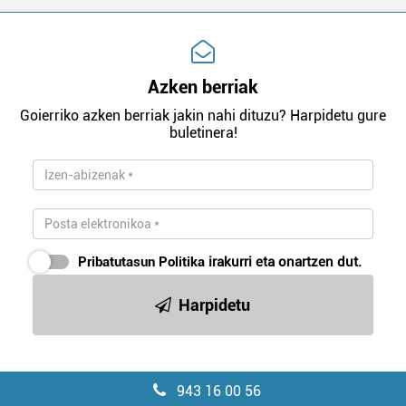
Azken berriak
Goierriko azken berriak jakin nahi dituzu? Harpidetu gure
buletinera!
Pribatutasun Politika
irakurri eta onartzen dut.
Harpidetu
943 16 00 56