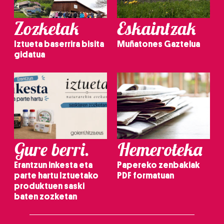
Zozketak
Eskaintzak
Iztueta baserrira bisita
Muñatones Gaztelua
gidatua
Gure berri.
Hemeroteka
Erantzun inkesta eta
Papereko zenbakiak
parte hartu Iztuetako
PDF formatuan
produktuen saski
baten zozketan