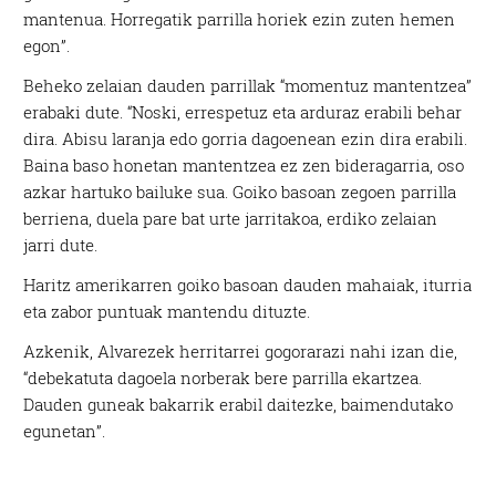
mantenua. Horregatik parrilla horiek ezin zuten hemen
egon”.
Beheko zelaian dauden parrillak “momentuz mantentzea”
erabaki dute. “Noski, errespetuz eta arduraz erabili behar
dira. Abisu laranja edo gorria dagoenean ezin dira erabili.
Baina baso honetan mantentzea ez zen bideragarria, oso
azkar hartuko bailuke sua. Goiko basoan zegoen parrilla
berriena, duela pare bat urte jarritakoa, erdiko zelaian
jarri dute.
Haritz amerikarren goiko basoan dauden mahaiak, iturria
eta zabor puntuak mantendu dituzte.
Azkenik, Alvarezek herritarrei gogorarazi nahi izan die,
“debekatuta dagoela norberak bere parrilla ekartzea.
Dauden guneak bakarrik erabil daitezke, baimendutako
egunetan”.