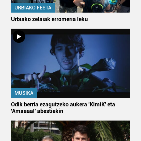
URBIAKO FESTA
Urbiako zelaiak erromeria leku
MUSIKA
Odik berria ezagutzeko aukera 'KimiK' eta
'Amaaaa!' abestiekin