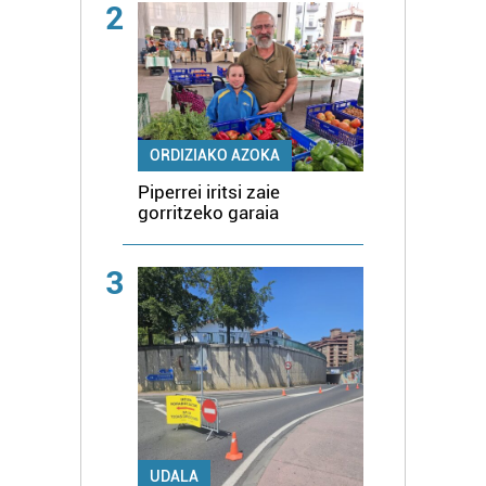
2
ORDIZIAKO AZOKA
Piperrei iritsi zaie
gorritzeko garaia
3
UDALA