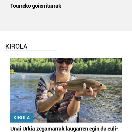
Tourreko goierritarrak
KIROLA
KIROLA
Unai Urkia zegamarrak laugarren egin du euli-