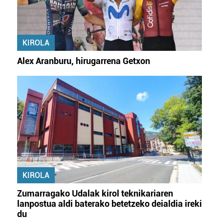
KIROLA
Alex Aranburu, hirugarrena Getxon
KIROLA
Zumarragako Udalak kirol teknikariaren
lanpostua aldi baterako betetzeko deialdia ireki
du