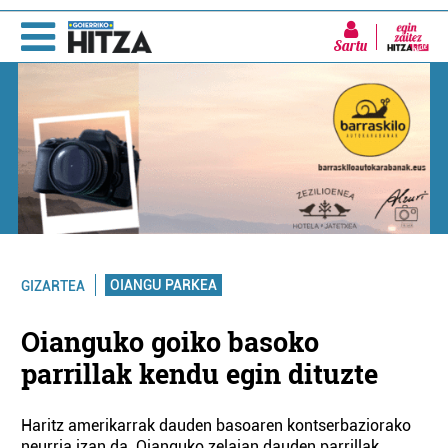
Sartu
OIANGU PARKEA
GIZARTEA
Oianguko goiko basoko
parrillak kendu egin dituzte
Haritz amerikarrak dauden basoaren kontserbaziorako
neurria izan da. Oianguko zelaian dauden parrillak