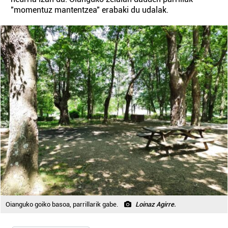
"momentuz mantentzea" erabaki du udalak.
Oianguko goiko basoa, parrillarik gabe.
Loinaz Agirre.