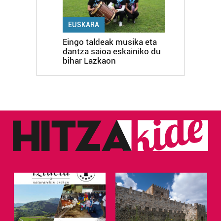
EUSKARA
Eingo taldeak musika eta
dantza saioa eskainiko du
bihar Lazkaon