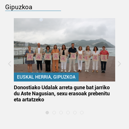
Gipuzkoa
EUSKAL HERRIA, GIPUZKOA
Donostiako Udalak arreta gune bat jarriko
Ur
du Aste Nagusian, sexu erasoak prebenitu
es
eta artatzeko
lu