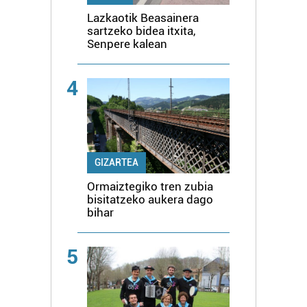
Lazkaotik Beasainera
sartzeko bidea itxita,
Senpere kalean
4
GIZARTEA
Ormaiztegiko tren zubia
bisitatzeko aukera dago
bihar
5