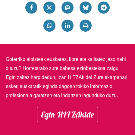
Goierriko albisteak euskaraz, libre eta kalitatez jaso nahi
dituzu?
Horretarako zure babesa ezinbestekoa zaigu.
Egin zaitez harpidedun, izan HITZAkide!
Zure ekarpenari
esker, euskaratik eginda dagoen tokiko informazio
profesionala garatzen eta indartzen lagunduko duzu.
Egin HITZAkide