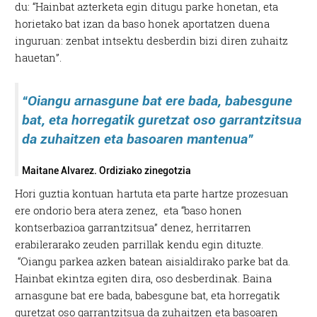
du: “Hainbat azterketa egin ditugu parke honetan, eta
horietako bat izan da baso honek aportatzen duena
inguruan: zenbat intsektu desberdin bizi diren zuhaitz
hauetan”.
“Oiangu arnasgune bat ere bada, babesgune
bat, eta horregatik guretzat oso garrantzitsua
da zuhaitzen eta basoaren mantenua”
Maitane Alvarez. Ordiziako zinegotzia
Hori guztia kontuan hartuta eta parte hartze prozesuan
ere ondorio bera atera zenez, eta “baso honen
kontserbazioa garrantzitsua” denez, herritarren
erabilerarako zeuden parrillak kendu egin dituzte.
“Oiangu parkea azken batean aisialdirako parke bat da.
Hainbat ekintza egiten dira, oso desberdinak. Baina
arnasgune bat ere bada, babesgune bat, eta horregatik
guretzat oso garrantzitsua da zuhaitzen eta basoaren