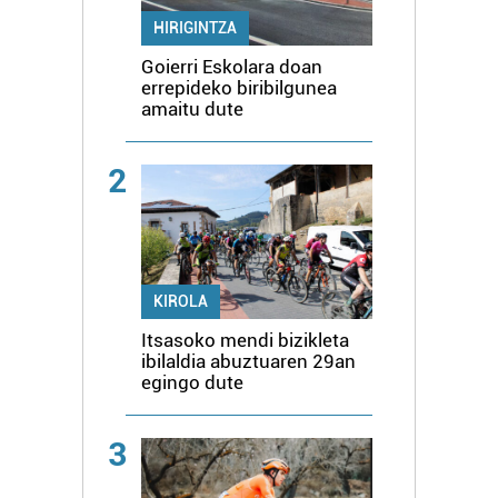
HIRIGINTZA
Goierri Eskolara doan
errepideko biribilgunea
amaitu dute
2
KIROLA
Itsasoko mendi bizikleta
ibilaldia abuztuaren 29an
egingo dute
3