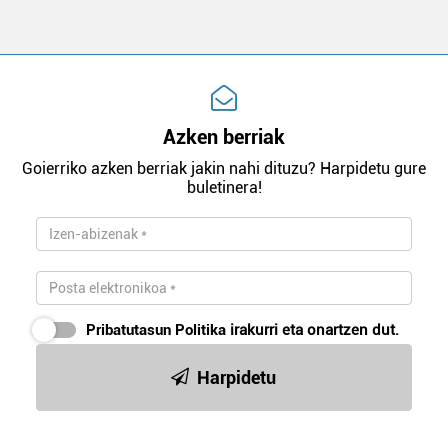
Azken berriak
Goierriko azken berriak jakin nahi dituzu? Harpidetu gure
buletinera!
Pribatutasun Politika
irakurri eta onartzen dut.
Harpidetu