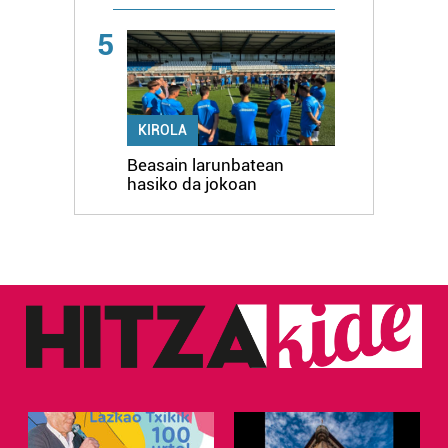
5
KIROLA
Beasain larunbatean
hasiko da jokoan