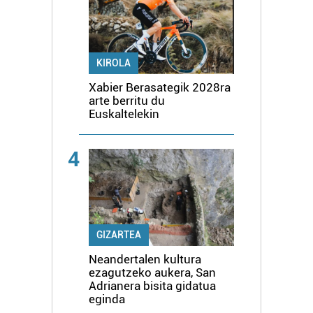
KIROLA
Xabier Berasategik 2028ra
arte berritu du
Euskaltelekin
4
GIZARTEA
Neandertalen kultura
ezagutzeko aukera, San
Adrianera bisita gidatua
eginda