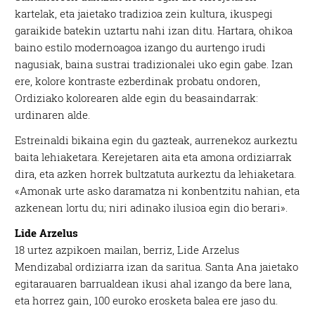
kartelak, eta jaietako tradizioa zein kultura, ikuspegi
garaikide batekin uztartu nahi izan ditu. Hartara, ohikoa
baino estilo modernoagoa izango du aurtengo irudi
nagusiak, baina sustrai tradizionalei uko egin gabe. Izan
ere, kolore kontraste ezberdinak probatu ondoren,
Ordiziako kolorearen alde egin du beasaindarrak:
urdinaren alde.
Estreinaldi bikaina egin du gazteak, aurrenekoz aurkeztu
baita lehiaketara. Kerejetaren aita eta amona ordiziarrak
dira, eta azken horrek bultzatuta aurkeztu da lehiaketara.
«Amonak urte asko daramatza ni konbentzitu nahian, eta
azkenean lortu du; niri adinako ilusioa egin dio berari».
Lide Arzelus
18 urtez azpikoen mailan, berriz, Lide Arzelus
Mendizabal ordiziarra izan da saritua. Santa Ana jaietako
egitarauaren barrualdean ikusi ahal izango da bere lana,
eta horrez gain, 100 euroko erosketa balea ere jaso du.