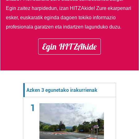
Egin zaitez harpidedun, izan HITZAkide!
Zure ekarpenari
esker, euskaratik eginda dagoen tokiko informazio
profesionala garatzen eta indartzen lagunduko duzu.
Egin HITZAkide
Azken 3 egunetako irakurrienak
1