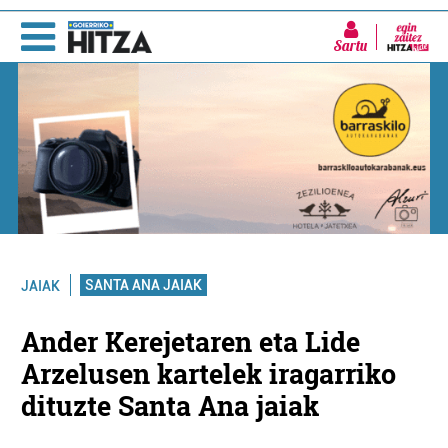
Sartu
SANTA ANA JAIAK
JAIAK
Ander Kerejetaren eta Lide
Arzelusen kartelek iragarriko
dituzte Santa Ana jaiak