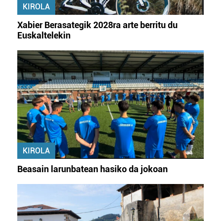
KIROLA
Xabier Berasategik 2028ra arte berritu du
Euskaltelekin
KIROLA
Beasain larunbatean hasiko da jokoan