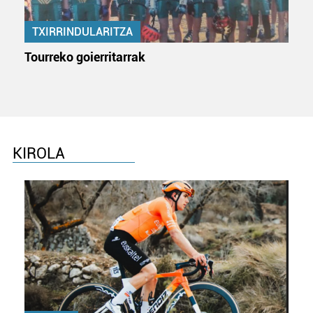
TXIRRINDULARITZA
Tourreko goierritarrak
KIROLA