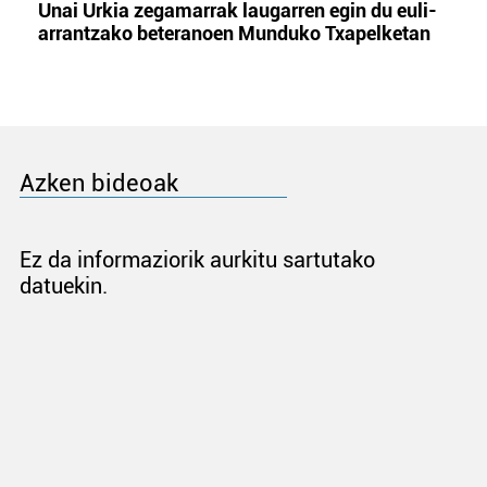
Unai Urkia zegamarrak laugarren egin du euli-
arrantzako beteranoen Munduko Txapelketan
Azken bideoak
Ez da informaziorik aurkitu sartutako
datuekin.