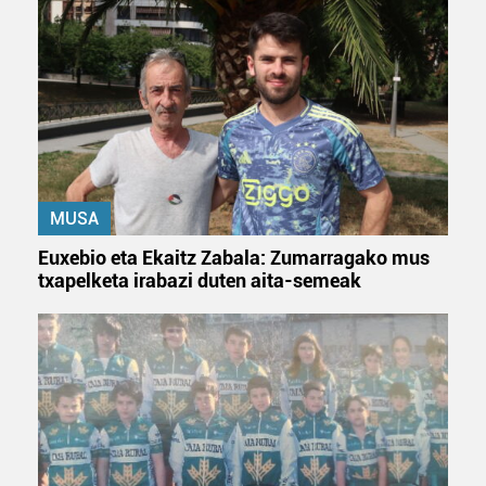
MUSA
Euxebio eta Ekaitz Zabala: Zumarragako mus
txapelketa irabazi duten aita-semeak