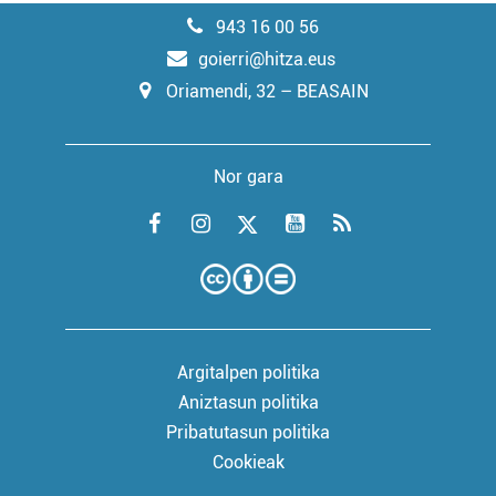
943 16 00 56
goierri@hitza.eus
Oriamendi, 32 – BEASAIN
Nor gara
Argitalpen politika
Aniztasun politika
Pribatutasun politika
Cookieak