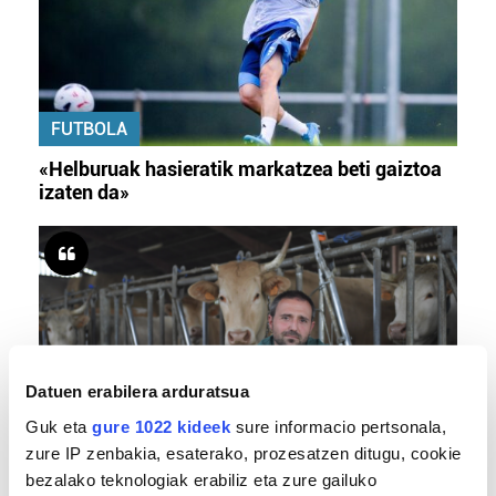
FUTBOLA
«Helburuak hasieratik markatzea beti gaiztoa
izaten da»
Datuen erabilera arduratsua
Guk eta
gure 1022 kideek
sure informacio pertsonala,
BERO BOLADA
zure IP zenbakia, esaterako, prozesatzen ditugu, cookie
bezalako teknologiak erabiliz eta zure gailuko
«Ez dago belarrik; garai honetarako oso erreta