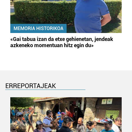
prozesatzen ditugu, zure IP zenbakia, besteak beste,
teknologia erabiliz, cookieak adibidez, iragarki eta eduki
pertsonalizatuak eskaintzeko, iragarkiak eta edukia
neurtzeko, jendeari buruzko informazioa biltzeko eta
MEMORIA HISTORIKOA
produktuak garatzeko. Zure datuak nork eta zertarako
erabiltzen dituen hauta dezakezu.
«Gai tabua izan da etxe gehienetan, jendeak
azkeneko momentuan hitz egin du»
Bazkide batzuek ez dizute baimenik eskatzen, eta beren
interes komertzial legitimoetan babesten dira. Ikusi gure
bazkideen zerrenda, beren ustez zein helburutarako
duten interes legitimoa eta horren aurka nola egin
dezakezun ikusteko.
ERREPORTAJEAK
Lortu zure datu pertsonalak prozesatzeko moduari
buruzko informazio gehiago eta ezarri zure lehentasunak
datuen atalean. Edozein unetan alda edo ken dezakezu
zure baimena Cookieen adierazpenean.
Webgune honek cookie propioak eta hirugarrenen cookie-