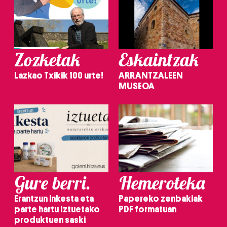
Zozketak
Eskaintzak
Lazkao Txikik 100 urte!
ARRANTZALEEN
MUSEOA
Gure berri.
Hemeroteka
Erantzun inkesta eta
Papereko zenbakiak
parte hartu Iztuetako
PDF formatuan
produktuen saski