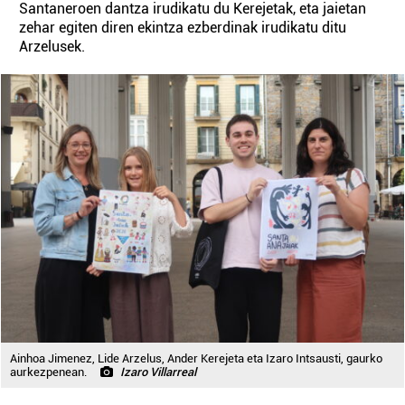
Santaneroen dantza irudikatu du Kerejetak, eta jaietan
zehar egiten diren ekintza ezberdinak irudikatu ditu
Arzelusek.
Ainhoa Jimenez, Lide Arzelus, Ander Kerejeta eta Izaro Intsausti, gaurko
aurkezpenean.
Izaro Villarreal