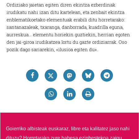
Ordiziako jaietan egiten diren ekintza ezberdinak
irudikatu nahi izan ditu kartelean, eta zenbait ekintza
enblematikoetako elementuak erabili ditu horretarako:
santanazaleak, txaranga, danborrada, kuadrilla eguna,
aurreskua… elementu horiekin guztiekin, herrian egoten
den jai-giroa irudikatzea lortu du gazte ordiziarrak. Oso
pozik dago sariarekin, «ilusioa egiten du».
Goierriko albisteak euskaraz, libre eta kalitatez jaso nahi
dituzu?
Horretarako zure babesa ezinbestekoa zaigu.