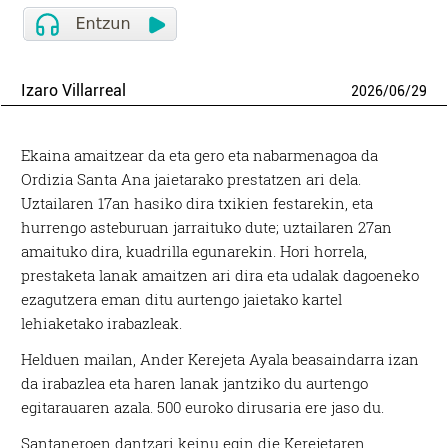
Izaro Villarreal
2026
/
06
/
29
Ekaina amaitzear da eta gero eta nabarmenagoa da
Ordizia Santa Ana jaietarako prestatzen ari dela.
Uztailaren 17an hasiko dira txikien festarekin, eta
hurrengo asteburuan jarraituko dute; uztailaren 27an
amaituko dira, kuadrilla egunarekin. Hori horrela,
prestaketa lanak amaitzen ari dira eta udalak dagoeneko
ezagutzera eman ditu aurtengo jaietako kartel
lehiaketako irabazleak.
Helduen mailan, Ander Kerejeta Ayala beasaindarra izan
da irabazlea eta haren lanak jantziko du aurtengo
egitarauaren azala. 500 euroko dirusaria ere jaso du.
Santaneroen dantzari keinu egin die Kerejetaren