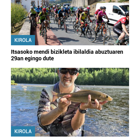
KIROLA
Itsasoko mendi bizikleta ibilaldia abuztuaren
29an egingo dute
KIROLA