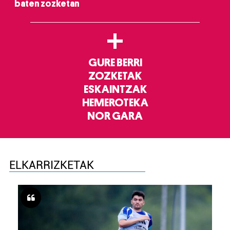
baten zozketan
+
GURE BERRI
ZOZKETAK
ESKAINTZAK
HEMEROTEKA
NOR GARA
ELKARRIZKETAK