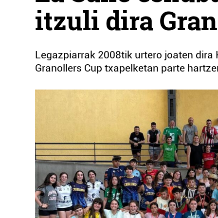
itzuli dira Gra
Legazpiarrak 2008tik urtero joaten dira 
Granollers Cup txapelketan parte hartzer