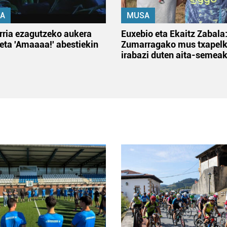
A
MUSA
rria ezagutzeko aukera
Euxebio eta Ekaitz Zabala
 eta 'Amaaaa!' abestiekin
Zumarragako mus txapelk
irabazi duten aita-semea