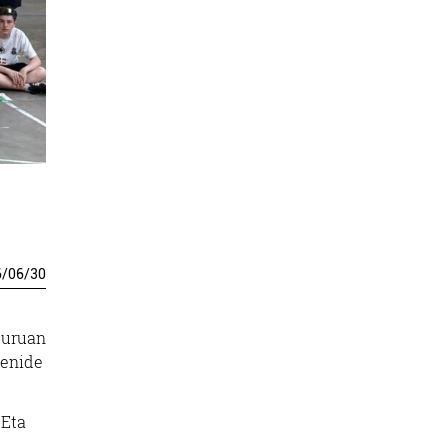
6
/
06
/
30
buruan
senide
 Eta