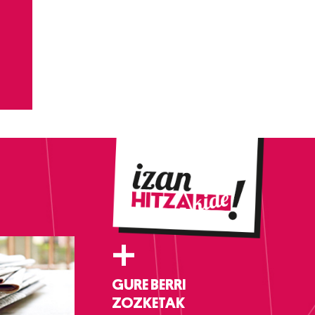
+
GURE BERRI
ZOZKETAK