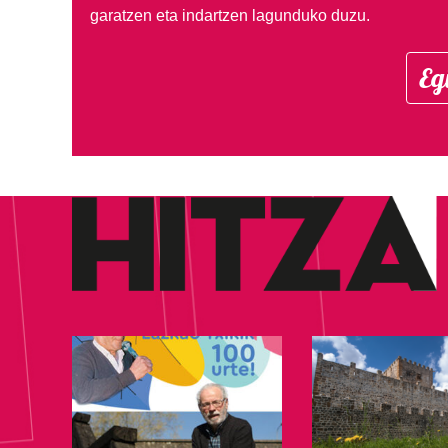
garatzen eta indartzen lagunduko duzu.
Eg