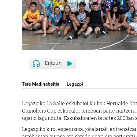
Tere Madinabeitia
Legazpi
Legazpiko La Salle eskubaloi klubak Herrialde K
Granollers Cup eskubaloi torneoan parte hartzen iz
ugariz lagunduta. Eskubaloiaren bitartez 2008an a
Legazpiko kirol espedizioa, jokalariak, entrenatz
asteburuan guraso eta senide ugari ere gerturatu 