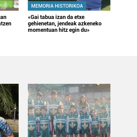
MEMORIA HISTORIKOA
tan
«Gai tabua izan da etxe
atzen
gehienetan, jendeak azkeneko
momentuan hitz egin du»