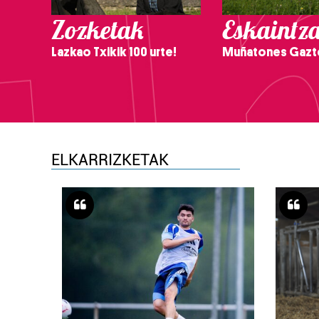
Zozketak
Eskaintz
Lazkao Txikik 100 urte!
Muñatones Gazt
ELKARRIZKETAK