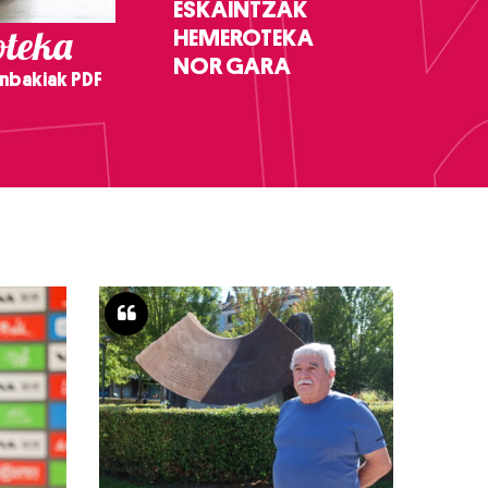
ESKAINTZAK
teka
HEMEROTEKA
NOR GARA
nbakiak PDF