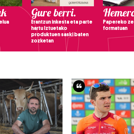
ak
Gure berri.
Hemero
elua
Erantzun inkesta eta parte
Papereko ze
hartu Iztuetako
formatuan
produktuen saski baten
zozketan