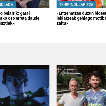
BOLADA
TXIRRINDULARITZA
o belarrik; garai
«Entrenatzen duzun bidee
ako oso erreta daude
lehiatzeak gehiago motib
guztiak»
zaitu»