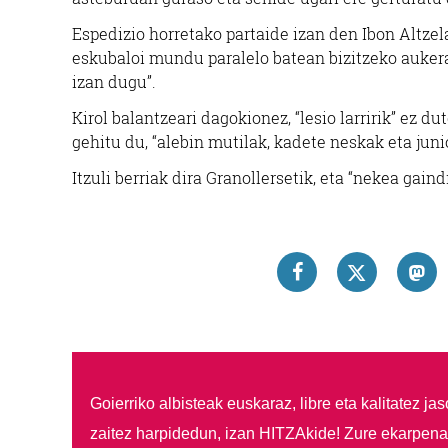
Espedizio horretako partaide izan den Ibon Altzela
eskubaloi mundu paralelo batean bizitzeko aukera
izan dugu”.
Kirol balantzeari dagokionez, “lesio larririk” ez du
gehitu du, “alebin mutilak, kadete neskak eta juni
Itzuli berriak dira Granollersetik, eta “nekea gain
Goierriko albisteak euskaraz, libre eta kalitatez ja
zaitez harpidedun, izan HITZAkide!
Zure ekarpenar