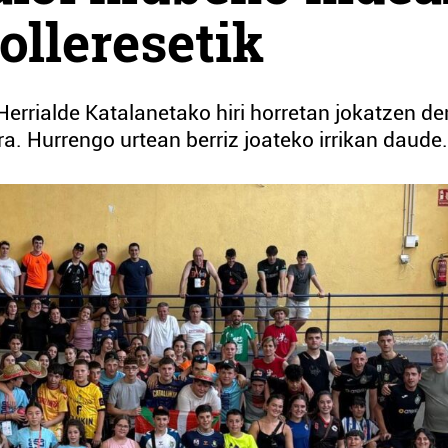
nolleresetik
Herrialde Katalanetako hiri horretan jokatzen de
a. Hurrengo urtean berriz joateko irrikan daude.