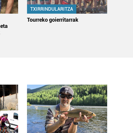
TXIRRINDULARITZA
:
Tourreko goierritarrak
eta
k