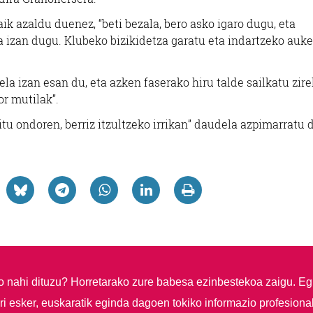
ik azaldu duenez, “beti bezala, bero asko igaro dugu, eta
 izan dugu. Klubeko bizikidetza garatu eta indartzeko auke
tela izan esan du, eta azken faserako hiru talde sailkatu zire
or mutilak”.
ditu ondoren, berriz itzultzeko irrikan” daudela azpimarratu 
so nahi dituzu?
Horretarako zure babesa ezinbestekoa zaigu. Eg
i esker, euskaratik eginda dagoen tokiko informazio profesiona