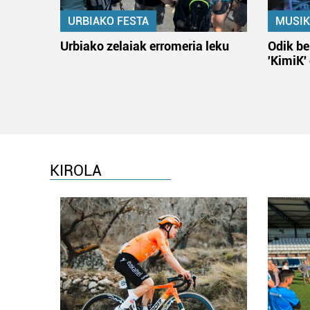
URBIAKO FESTA
MUSIK
Urbiako zelaiak erromeria leku
Odik be
'KimiK'
KIROLA