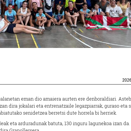
202
atalanetan eman dio amaiera aurten ere denboraldiari. Aste
an dira jokalari eta entrenatzaile legazpiarrak, guraso eta 
biatutako senidetzea berretsi dute horrela bi herriek.
aileak eta arduradunak batuta, 130 inguru lagunekoa izan da.
dira Granollersera.