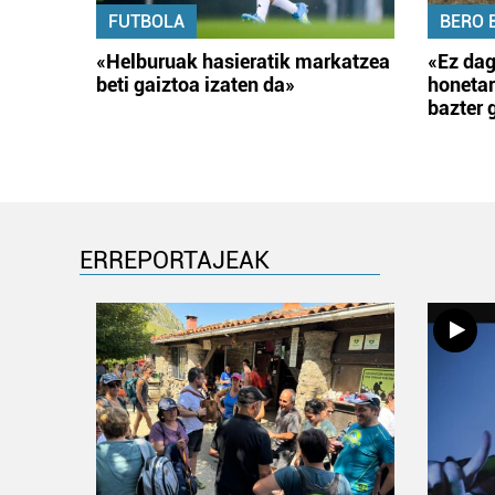
FUTBOLA
BERO 
«Helburuak hasieratik markatzea
«Ez dag
beti gaiztoa izaten da»
honetar
bazter 
ERREPORTAJEAK