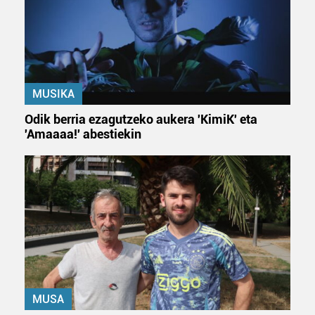
MUSIKA
Odik berria ezagutzeko aukera 'KimiK' eta
'Amaaaa!' abestiekin
MUSA