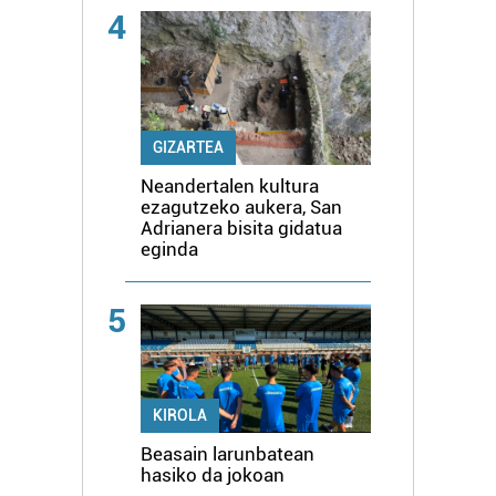
4
GIZARTEA
Neandertalen kultura
ezagutzeko aukera, San
Adrianera bisita gidatua
eginda
5
KIROLA
Beasain larunbatean
hasiko da jokoan