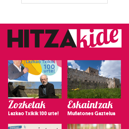
Zozketak
Eskaintzak
Lazkao Txikik 100 urte!
Muñatones Gaztelua