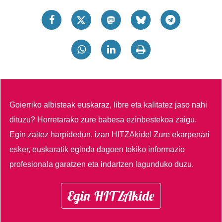
Goierriko albisteak euskaraz, libre eta kalitatez jaso nahi
dituzu?
Horretarako zure babesa ezinbestekoa zaigu.
Egin zaitez harpidedun, izan HITZAkide!
Zure ekarpenari
esker, euskaratik eginda dagoen tokiko informazio
profesionala garatzen eta indartzen lagunduko duzu.
Egin HITZAkide