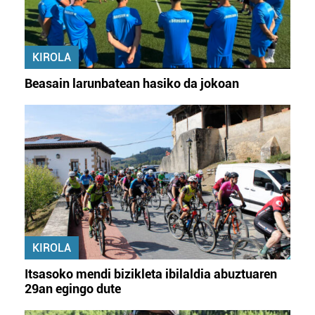
KIROLA
Beasain larunbatean hasiko da jokoan
KIROLA
Itsasoko mendi bizikleta ibilaldia abuztuaren
29an egingo dute