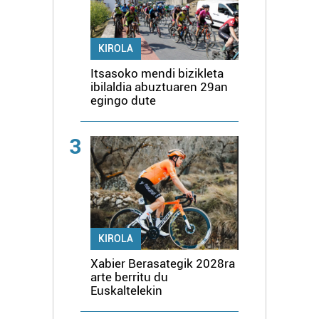
KIROLA
Itsasoko mendi bizikleta
ibilaldia abuztuaren 29an
egingo dute
3
KIROLA
Xabier Berasategik 2028ra
arte berritu du
Euskaltelekin