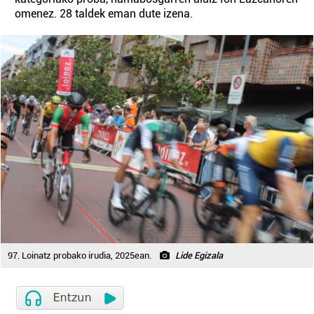
omenez. 28 taldek eman dute izena.
97. Loinatz probako irudia, 2025ean.
Lide Egizala