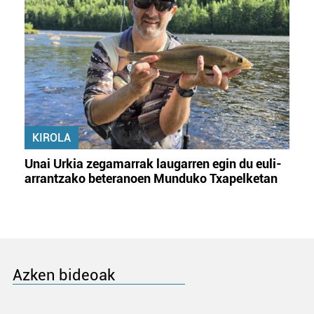
KIROLA
Unai Urkia zegamarrak laugarren egin du euli-
arrantzako beteranoen Munduko Txapelketan
Azken bideoak