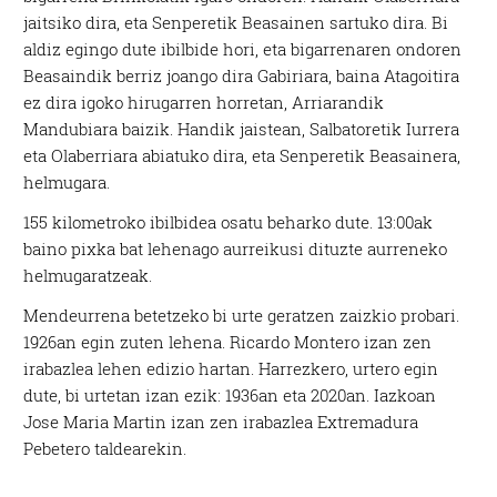
jaitsiko dira, eta Senperetik Beasainen sartuko dira. Bi
aldiz egingo dute ibilbide hori, eta bigarrenaren ondoren
Beasaindik berriz joango dira Gabiriara, baina Atagoitira
ez dira igoko hirugarren horretan, Arriarandik
Mandubiara baizik. Handik jaistean, Salbatoretik Iurrera
eta Olaberriara abiatuko dira, eta Senperetik Beasainera,
helmugara.
155 kilometroko ibilbidea osatu beharko dute. 13:00ak
baino pixka bat lehenago aurreikusi dituzte aurreneko
helmugaratzeak.
Mendeurrena betetzeko bi urte geratzen zaizkio probari.
1926an egin zuten lehena. Ricardo Montero izan zen
irabazlea lehen edizio hartan. Harrezkero, urtero egin
dute, bi urtetan izan ezik: 1936an eta 2020an. Iazkoan
Jose Maria Martin izan zen irabazlea Extremadura
Pebetero taldearekin.