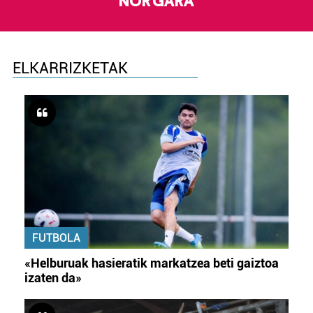
NOR GARA
ELKARRIZKETAK
FUTBOLA
«Helburuak hasieratik markatzea beti gaiztoa
izaten da»