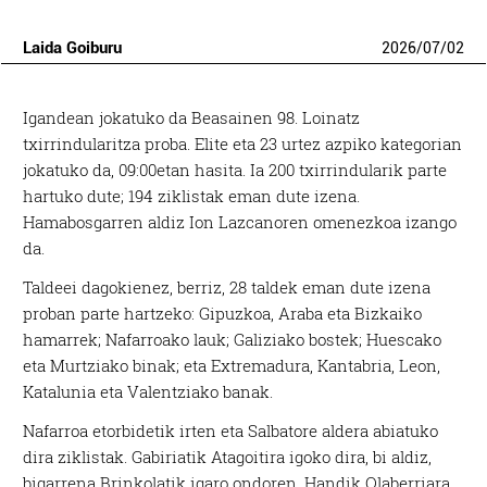
Laida Goiburu
2026
/
07
/
02
Igandean jokatuko da Beasainen 98. Loinatz
txirrindularitza proba. Elite eta 23 urtez azpiko kategorian
jokatuko da, 09:00etan hasita. Ia 200 txirrindularik parte
hartuko dute; 194 ziklistak eman dute izena.
Hamabosgarren aldiz Ion Lazcanoren omenezkoa izango
da.
Taldeei dagokienez, berriz, 28 taldek eman dute izena
proban parte hartzeko: Gipuzkoa, Araba eta Bizkaiko
hamarrek; Nafarroako lauk; Galiziako bostek; Huescako
eta Murtziako binak; eta Extremadura, Kantabria, Leon,
Katalunia eta Valentziako banak.
Nafarroa etorbidetik irten eta Salbatore aldera abiatuko
dira ziklistak. Gabiriatik Atagoitira igoko dira, bi aldiz,
bigarrena Brinkolatik igaro ondoren. Handik Olaberriara