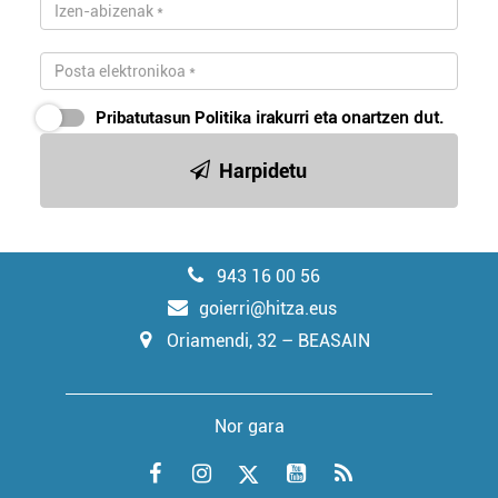
Pribatutasun Politika
irakurri eta onartzen dut.
Harpidetu
943 16 00 56
goierri@hitza.eus
Oriamendi, 32 – BEASAIN
Nor gara