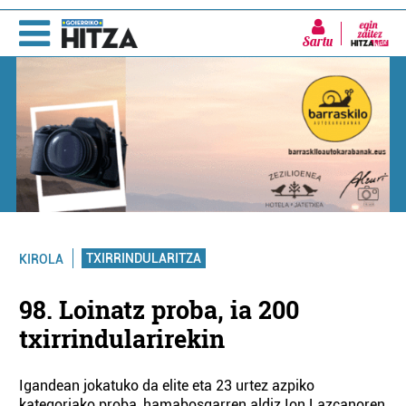
Sartu
TXIRRINDULARITZA
KIROLA
98. Loinatz proba, ia 200
txirrindularirekin
Igandean jokatuko da elite eta 23 urtez azpiko
kategoriako proba, hamabosgarren aldiz Ion Lazcanoren