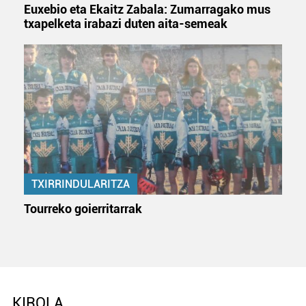
Euxebio eta Ekaitz Zabala: Zumarragako mus
txapelketa irabazi duten aita-semeak
TXIRRINDULARITZA
Tourreko goierritarrak
KIROLA