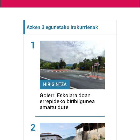
Azken 3 egunetako irakurrienak
1
HIRIGINTZA
Goierri Eskolara doan
errepideko biribilgunea
amaitu dute
2