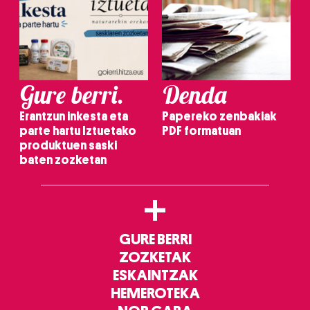
Gure berri.
Denda
Erantzun inkesta eta
Papereko zenbakiak
parte hartu Iztuetako
PDF formatuan
produktuen saski
baten zozketan
+
GURE BERRI
ZOZKETAK
ESKAINTZAK
HEMEROTEKA