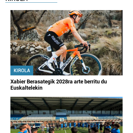
KIROLA
Xabier Berasategik 2028ra arte berritu du
Euskaltelekin