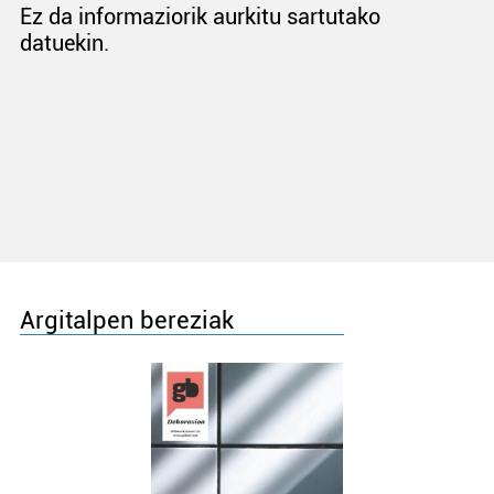
Ez da informaziorik aurkitu sartutako
datuekin.
Argitalpen bereziak