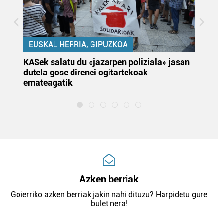
EUSKAL HERRIA, GIPUZKOA
KASek salatu du «jazarpen poliziala» jasan
Pa
dutela gose direnei ogitartekoak
da
emateagatik
«s
Azken berriak
Goierriko azken berriak jakin nahi dituzu? Harpidetu gure
buletinera!