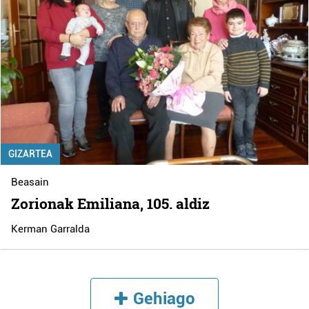
GIZARTEA
Beasain
Zorionak Emiliana, 105. aldiz
Kerman Garralda
Gehiago