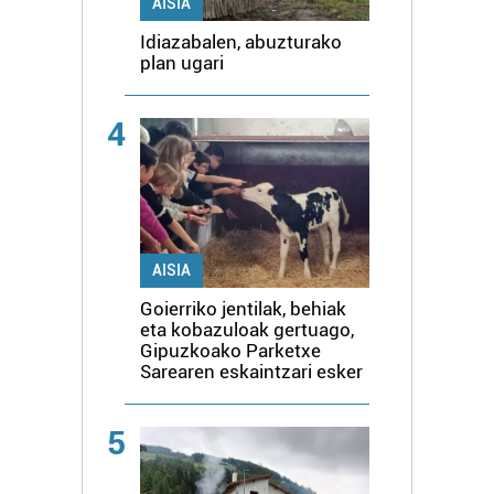
AISIA
Idiazabalen, abuzturako
plan ugari
4
AISIA
Goierriko jentilak, behiak
eta kobazuloak gertuago,
Gipuzkoako Parketxe
Sarearen eskaintzari esker
5