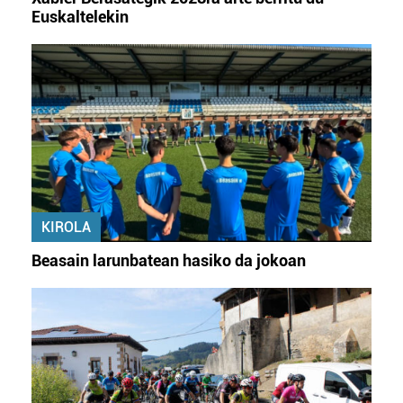
Euskaltelekin
KIROLA
Beasain larunbatean hasiko da jokoan