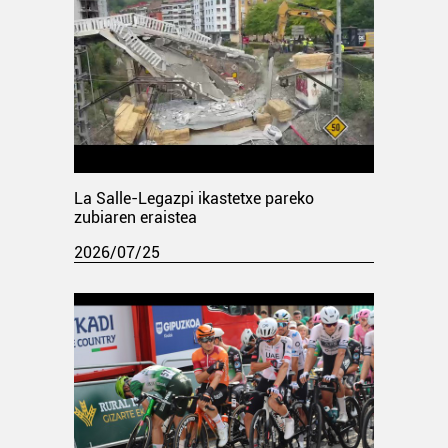
La Salle-Legazpi ikastetxe pareko
zubiaren eraistea
2026/07/25