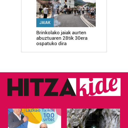
JAIAK
Brinkolako jaiak aurten
abuztuaren 28tik 30era
ospatuko dira