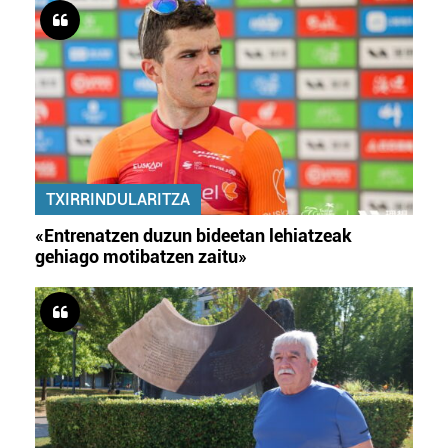
TXIRRINDULARITZA
«Entrenatzen duzun bideetan lehiatzeak
gehiago motibatzen zaitu»