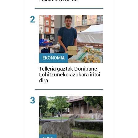
2
EKONOMIA
Telleria gaztak Donibane
Lohitzuneko azokara iritsi
dira
3