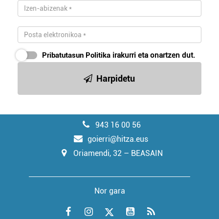
Pribatutasun Politika
irakurri eta onartzen dut.
Harpidetu
943 16 00 56
goierri@hitza.eus
Oriamendi, 32 – BEASAIN
Nor gara