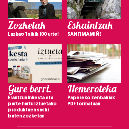
Zozketak
Eskaintzak
Lazkao Txikik 100 urte!
SANTIMAMIÑE
Gure berri.
Hemeroteka
Erantzun inkesta eta
Papereko zenbakiak
parte hartu Iztuetako
PDF formatuan
produktuen saski
baten zozketan