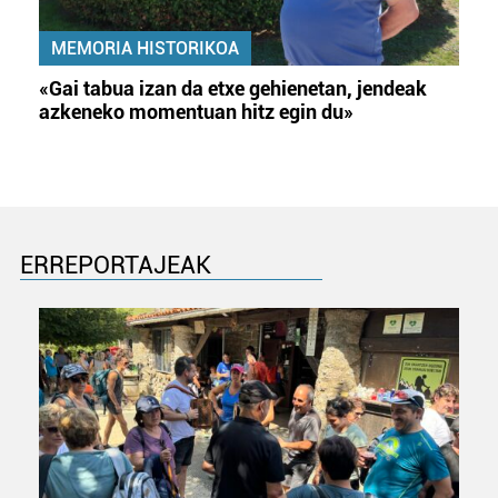
MEMORIA HISTORIKOA
«Gai tabua izan da etxe gehienetan, jendeak
azkeneko momentuan hitz egin du»
ERREPORTAJEAK