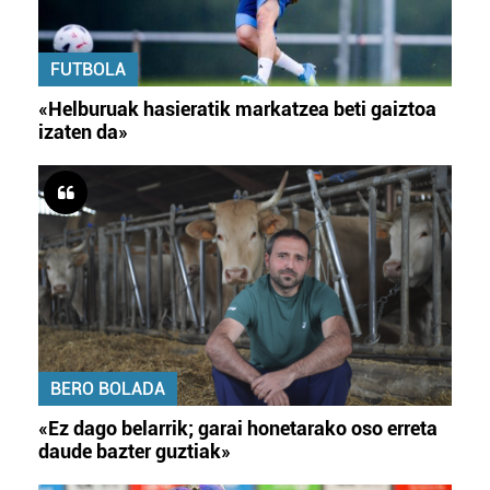
FUTBOLA
«Helburuak hasieratik markatzea beti gaiztoa
izaten da»
BERO BOLADA
«Ez dago belarrik; garai honetarako oso erreta
daude bazter guztiak»