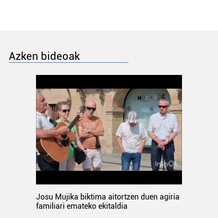
Azken bideoak
Josu Mujika biktima aitortzen duen agiria
familiari emateko ekitaldia