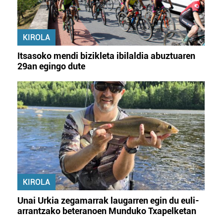
KIROLA
Itsasoko mendi bizikleta ibilaldia abuztuaren
29an egingo dute
KIROLA
Unai Urkia zegamarrak laugarren egin du euli-
arrantzako beteranoen Munduko Txapelketan