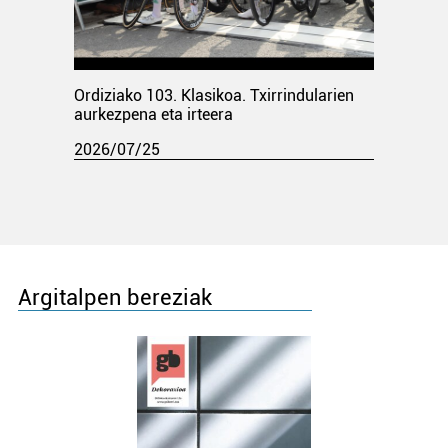
Ordiziako 103. Klasikoa. Txirrindularien
aurkezpena eta irteera
2026/07/25
Argitalpen bereziak