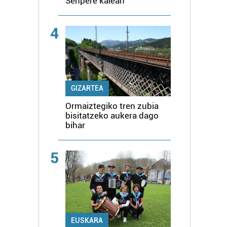
Senpere kalean
4
GIZARTEA
Ormaiztegiko tren zubia
bisitatzeko aukera dago
bihar
5
EUSKARA