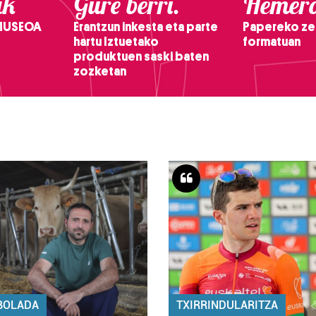
ak
Gure berri.
Hemero
 MUSEOA
Erantzun inkesta eta parte
Papereko ze
hartu Iztuetako
formatuan
produktuen saski baten
zozketan
BOLADA
TXIRRINDULARITZA