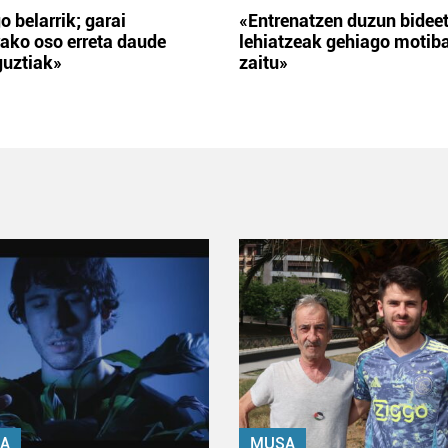
o belarrik; garai
«Entrenatzen duzun bidee
ako oso erreta daude
lehiatzeak gehiago motib
guztiak»
zaitu»
A
MUSA