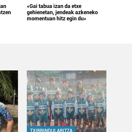
tan
«Gai tabua izan da etxe
atzen
gehienetan, jendeak azkeneko
momentuan hitz egin du»
TXIRRINDULARITZA