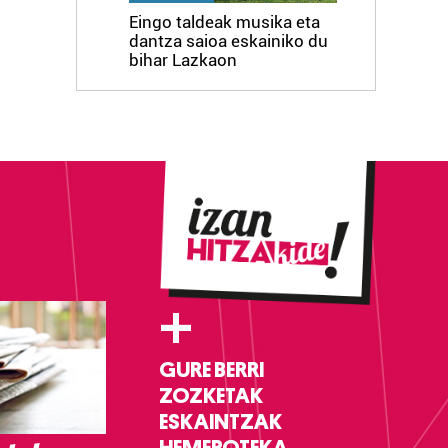
Eingo taldeak musika eta
dantza saioa eskainiko du
bihar Lazkaon
+
GURE BERRI
ZOZKETAK
ESKAINTZAK
HEMEROTEKA