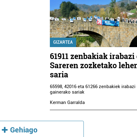
GIZARTEA
61911 zenbakiak irabazi
Sareren zozketako lehe
saria
65598, 42016 eta 61266 zenbakiek irabazi 
gainerako sariak
Kerman Garralda
Gehiago