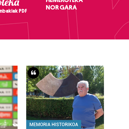
teka
NOR GARA
nbakiak PDF
MEMORIA HISTORIKOA