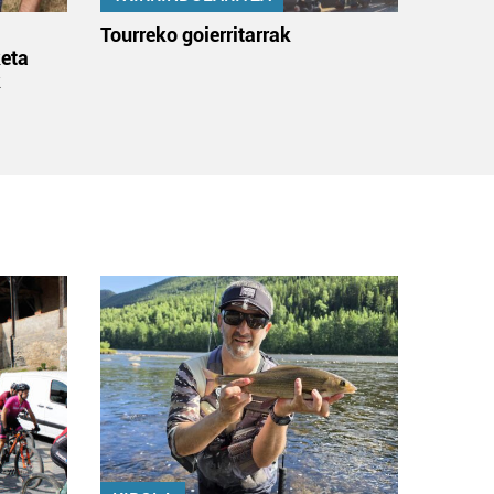
:
Tourreko goierritarrak
eta
k