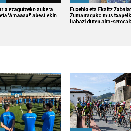
rria ezagutzeko aukera
Euxebio eta Ekaitz Zabala
 eta 'Amaaaa!' abestiekin
Zumarragako mus txapelk
irabazi duten aita-semea