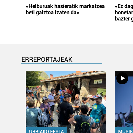
«Helburuak hasieratik markatzea
«Ez dag
beti gaiztoa izaten da»
honetar
bazter 
ERREPORTAJEAK
URBIAKO FESTA
MUSIK