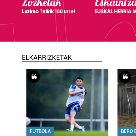
Zozketak
Eskaintz
Lazkao Txikik 100 urte!
EUSKAL HERRIA
ELKARRIZKETAK
FUTBOLA
BERO 