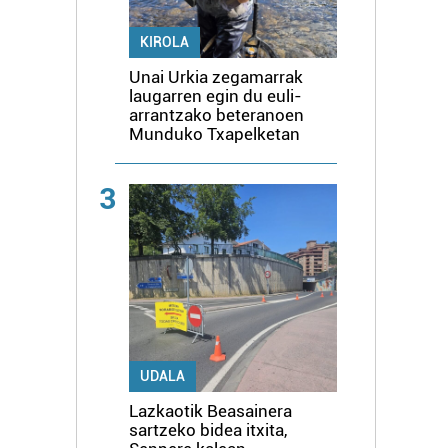
KIROLA
Unai Urkia zegamarrak
laugarren egin du euli-
arrantzako beteranoen
Munduko Txapelketan
3
UDALA
Lazkaotik Beasainera
sartzeko bidea itxita,