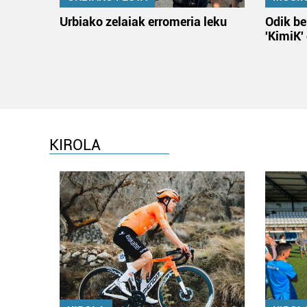
Urbiako zelaiak erromeria leku
Odik be
'KimiK'
KIROLA