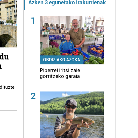
Azken 3 egunetako irakurrienak
1
 du
ORDIZIAKO AZOKA
n
Piperrei iritsi zaie
gorritzeko garaia
dituzte
2