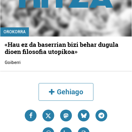
OROKORRA
«Hau ez da baserrian bizi behar dugula
dioen filosofia utopikoa»
Goiberri
Gehiago