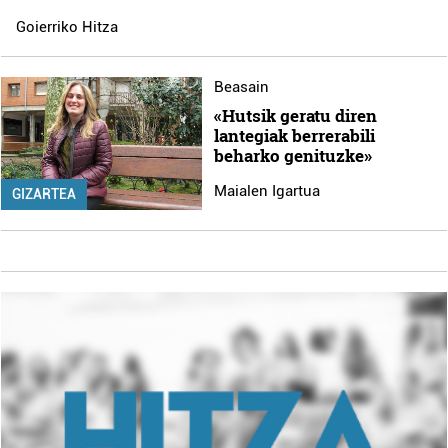
Goierriko Hitza
Beasain
«Hutsik geratu diren
lantegiak berrerabili
beharko genituzke»
Maialen Igartua
GIZARTEA