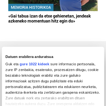
MEMORIA HISTORIKOA
«Gai tabua izan da etxe gehienetan, jendeak
azkeneko momentuan hitz egin du»
ERREPORTAJEAK
Datuen erabilera arduratsua
Guk eta
gure 1022 kideek
sure informacio pertsonala,
zure IP zenbakia, esaterako, prozesatzen ditugu, cookie
bezalako teknologiak erabiliz eta zure gailuko
informazioak azitzen dugu publizitate eta eduki
pertsonalizatua, publizitatearen eta edukiaren neurketa,
audientzia-ikerketa eta zerbitzuen garapena eskaintzeko.
Zure datuak nork eta zertarako erabiltzen dituen
hautatzeko aukera duzu. Zure onespena aldatzen edo