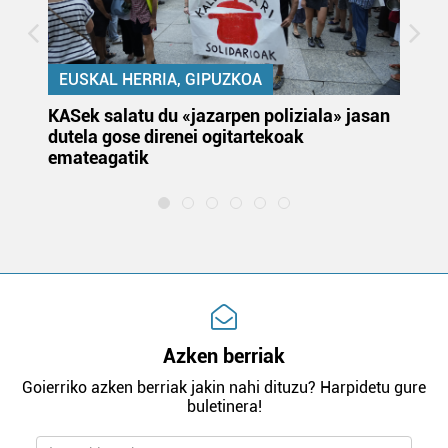
EUSKAL HERRIA, GIPUZKOA
KASek salatu du «jazarpen poliziala» jasan
Pa
dutela gose direnei ogitartekoak
da
emateagatik
«s
Azken berriak
Goierriko azken berriak jakin nahi dituzu? Harpidetu gure
buletinera!