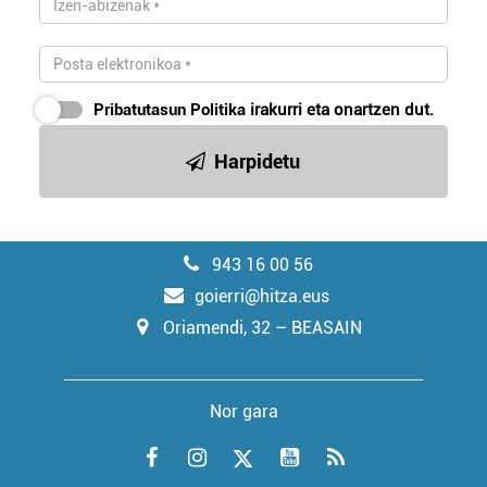
Pribatutasun Politika
irakurri eta onartzen dut.
Harpidetu
943 16 00 56
goierri@hitza.eus
Oriamendi, 32 – BEASAIN
Nor gara