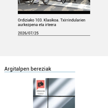
Ordiziako 103. Klasikoa. Txirrindularien
aurkezpena eta irteera
2026/07/25
Argitalpen bereziak