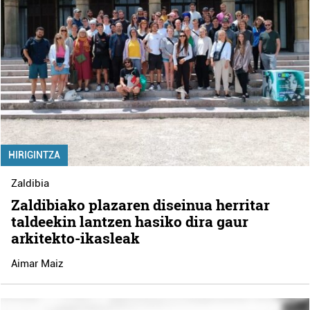
HIRIGINTZA
Zaldibia
Zaldibiako plazaren diseinua herritar
taldeekin lantzen hasiko dira gaur
arkitekto-ikasleak
Aimar Maiz