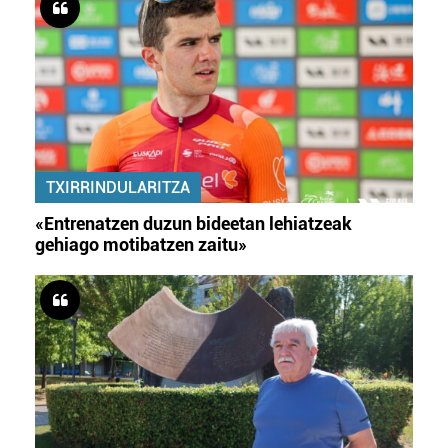
TXIRRINDULARITZA
«Entrenatzen duzun bideetan lehiatzeak
gehiago motibatzen zaitu»