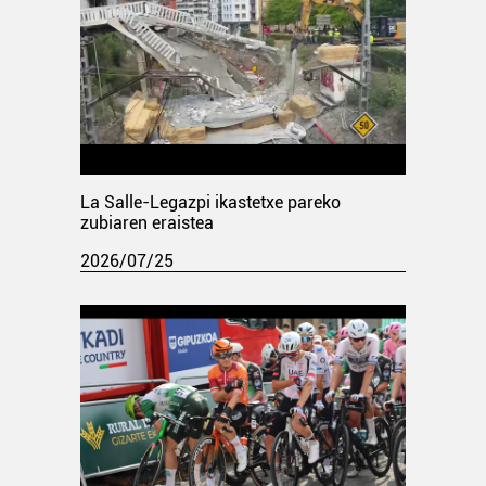
La Salle-Legazpi ikastetxe pareko
zubiaren eraistea
2026/07/25