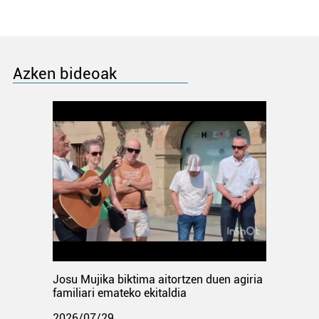
Azken bideoak
Josu Mujika biktima aitortzen duen agiria
familiari emateko ekitaldia
2026/07/29