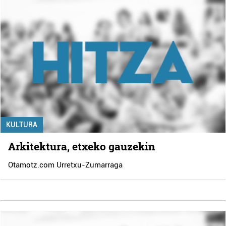
KULTURA
Arkitektura, etxeko gauzekin
Otamotz.com Urretxu-Zumarraga