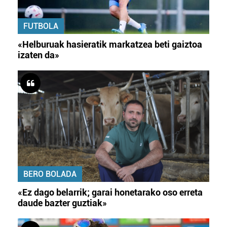
FUTBOLA
«Helburuak hasieratik markatzea beti gaiztoa
izaten da»
BERO BOLADA
«Ez dago belarrik; garai honetarako oso erreta
daude bazter guztiak»