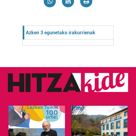
Azken 3 egunetako irakurrienak