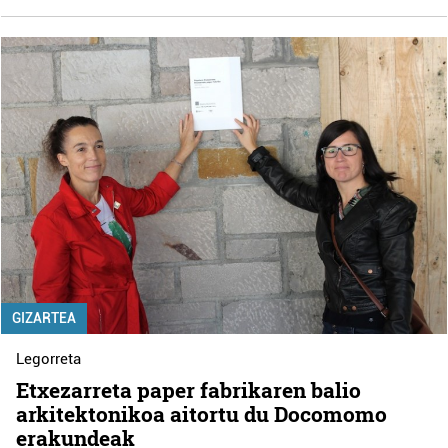
GIZARTEA
Legorreta
Etxezarreta paper fabrikaren balio
arkitektonikoa aitortu du Docomomo
erakundeak