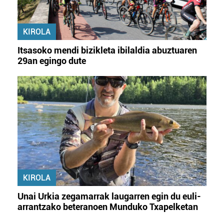
KIROLA
Itsasoko mendi bizikleta ibilaldia abuztuaren
29an egingo dute
KIROLA
Unai Urkia zegamarrak laugarren egin du euli-
arrantzako beteranoen Munduko Txapelketan