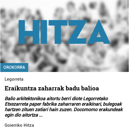
OROKORRA
Legorreta
Eraikuntza zaharrak badu balioa
Balio arkitektonikoa aitortu berri diote Legorretako
Etxezarreta paper fabrika zaharraren eraikinari, bulegoak
hartzen zituen zatiari hain zuzen. Docomomo erakundeak
egin dio aitortza
...
Goierriko Hitza