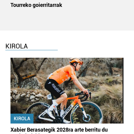
Tourreko goierritarrak
KIROLA
KIROLA
Xabier Berasategik 2028ra arte berritu du