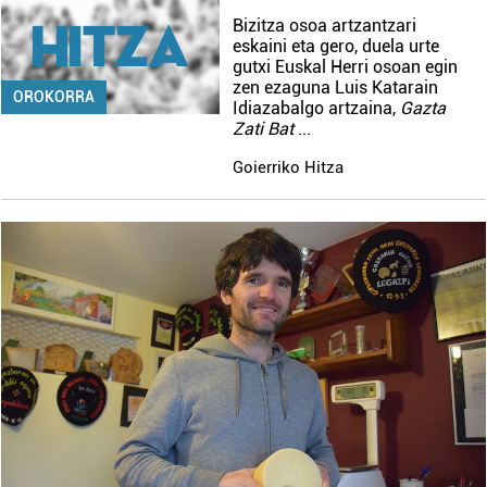
Bizitza osoa artzantzari
eskaini eta gero, duela urte
gutxi Euskal Herri osoan egin
zen ezaguna Luis Katarain
OROKORRA
Idiazabalgo artzaina,
Gazta
Zati Bat
...
Goierriko Hitza