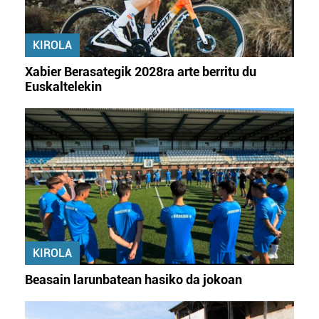
KIROLA
Xabier Berasategik 2028ra arte berritu du
Euskaltelekin
KIROLA
Beasain larunbatean hasiko da jokoan