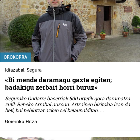
OROKORRA
Idiazabal
,
Segura
«Bi mende daramagu gazta egiten;
badakigu zerbait horri buruz»
Segurako Ondarre baserriak 500 urtetik gora daramatza
zutik Beheko Arrabal auzoan. Artzainen bizitokia izan da
beti, bai behintzat azken sei belaunalditan.
...
Goierriko Hitza