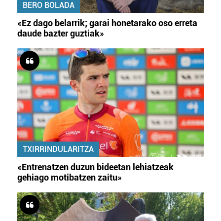
BERO BOLADA
«Ez dago belarrik; garai honetarako oso erreta
daude bazter guztiak»
TXIRRINDULARITZA
«Entrenatzen duzun bideetan lehiatzeak
gehiago motibatzen zaitu»