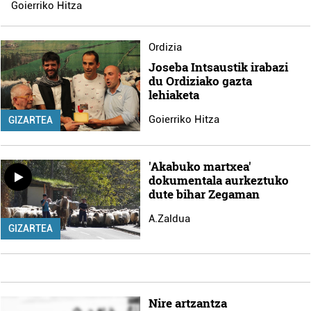
Goierriko Hitza
Ordizia
Joseba Intsaustik irabazi
du Ordiziako gazta
lehiaketa
Goierriko Hitza
GIZARTEA
'Akabuko martxea'
dokumentala aurkeztuko
dute bihar Zegaman
A.Zaldua
GIZARTEA
Nire artzantza