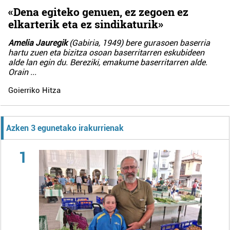
«Dena egiteko genuen, ez zegoen ez
elkarterik eta ez sindikaturik»
Amelia Jauregik
(Gabiria, 1949) bere gurasoen baserria
hartu zuen eta bizitza osoan baserritarren eskubideen
alde lan egin du. Bereziki, emakume baserritarren alde.
Orain
...
Goierriko Hitza
Azken 3 egunetako irakurrienak
1