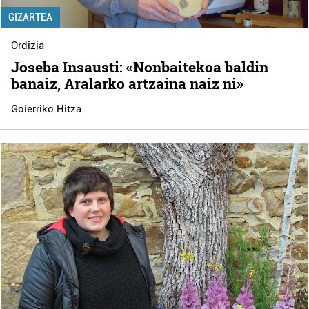
GIZARTEA
Ordizia
Joseba Insausti: «Nonbaitekoa baldin
banaiz, Aralarko artzaina naiz ni»
Goierriko Hitza