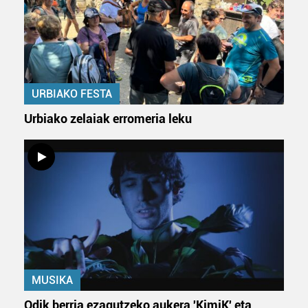
URBIAKO FESTA
Urbiako zelaiak erromeria leku
MUSIKA
Odik berria ezagutzeko aukera 'KimiK' eta