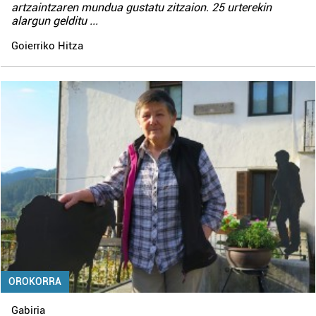
artzaintzaren mundua gustatu zitzaion. 25 urterekin
alargun gelditu
...
Goierriko Hitza
OROKORRA
Gabiria