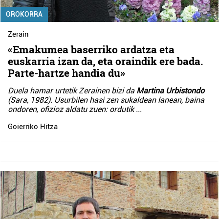
OROKORRA
Zerain
«Emakumea baserriko ardatza eta
euskarria izan da, eta oraindik ere bada.
Parte-hartze handia du»
Duela hamar urtetik Zerainen bizi da
Martina Urbistondo
(Sara, 1982). Usurbilen hasi zen sukaldean lanean, baina
ondoren, ofizioz aldatu zuen: ordutik
...
Goierriko Hitza