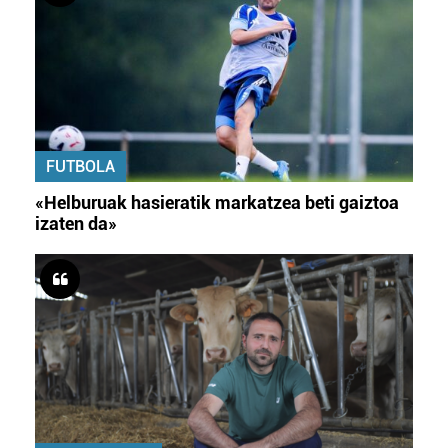
FUTBOLA
«Helburuak hasieratik markatzea beti gaiztoa
izaten da»