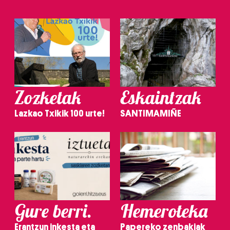
Zozketak
Eskaintzak
Lazkao Txikik 100 urte!
SANTIMAMIÑE
Gure berri.
Hemeroteka
Erantzun inkesta eta
Papereko zenbakiak