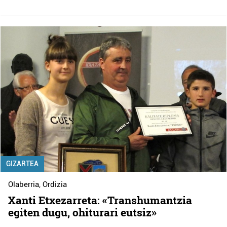
GIZARTEA
Olaberria
,
Ordizia
Xanti Etxezarreta: «Transhumantzia
egiten dugu, ohiturari eutsiz»