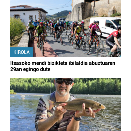
KIROLA
Itsasoko mendi bizikleta ibilaldia abuztuaren
29an egingo dute