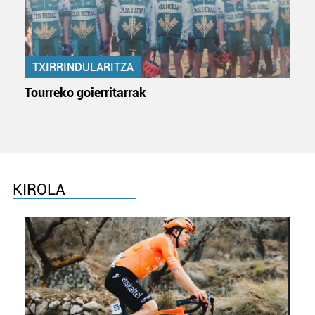
TXIRRINDULARITZA
Tourreko goierritarrak
KIROLA