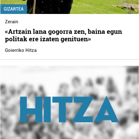
GIZARTEA
Zerain
«Artzain lana gogorra zen, baina egun
politak ere izaten genituen»
Goierriko Hitza