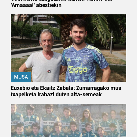
'Amaaaa!' abestiekin
MUSA
Euxebio eta Ekaitz Zabala: Zumarragako mus
txapelketa irabazi duten aita-semeak