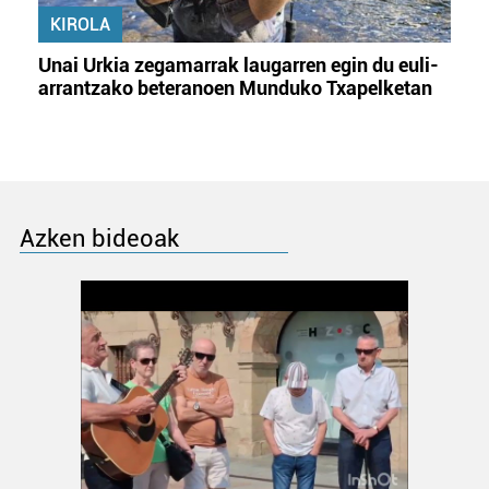
KIROLA
Unai Urkia zegamarrak laugarren egin du euli-
arrantzako beteranoen Munduko Txapelketan
Azken bideoak