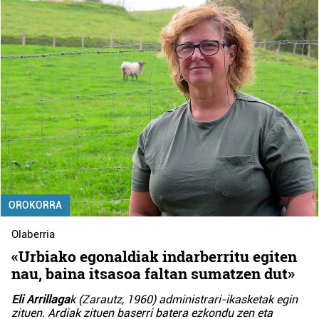
OROKORRA
Olaberria
«Urbiako egonaldiak indarberritu egiten
nau, baina itsasoa faltan sumatzen dut»
Eli Arrillaga
k (Zarautz, 1960) administrari-ikasketak egin
zituen. Ardiak zituen baserri batera ezkondu zen eta