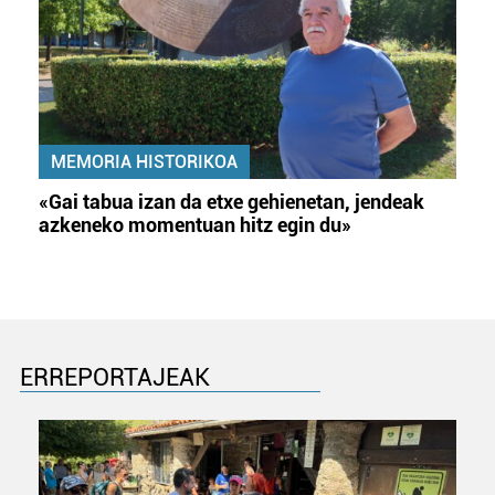
MEMORIA HISTORIKOA
«Gai tabua izan da etxe gehienetan, jendeak
azkeneko momentuan hitz egin du»
ERREPORTAJEAK