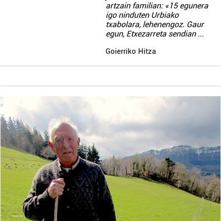
artzain familian: «15 egunera
igo ninduten Urbiako
txabolara, lehenengoz. Gaur
egun, Etxezarreta sendian
...
Goierriko Hitza