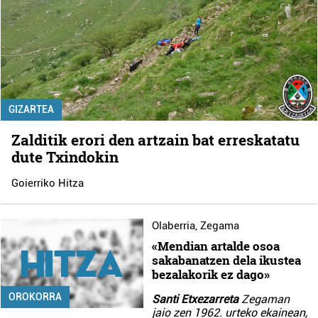
GIZARTEA
Zalditik erori den artzain bat erreskatatu
dute Txindokin
Goierriko Hitza
Olaberria
,
Zegama
«Mendian artalde osoa
sakabanatzen dela ikustea
bezalakorik ez dago»
OROKORRA
Santi Etxezarreta
Zegaman
jaio zen 1962. urteko ekainean,