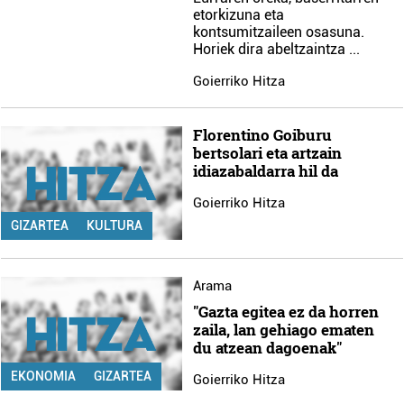
irakurri
etorkizuna eta
kontsumitzaileen osasuna.
Horiek dira abeltzaintza
...
Goierriko Hitza
Florentino Goiburu
bertsolari eta artzain
idiazabaldarra hil da
Goierriko Hitza
GIZARTEA
KULTURA
Arama
"Gazta egitea ez da horren
zaila, lan gehiago ematen
du atzean dagoenak"
EKONOMIA
GIZARTEA
Goierriko Hitza