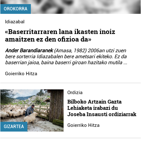
OROKORRA
Idiazabal
«Baserritarraren lana ikasten inoiz
amaitzen ez den ofizioa da»
Ander Barandiaranek
(Amasa, 1982) 2006an utzi zuen
bere sorterria Idiazabalen bere ametsari ekiteko. Ez da
baserrian jaioa, baina baserri giroan hazitako mutila
...
Goierriko Hitza
Ordizia
Bilboko Artzain Gazta
Lehiaketa irabazi du
Joseba Insausti ordiziarrak
Goierriko Hitza
GIZARTEA