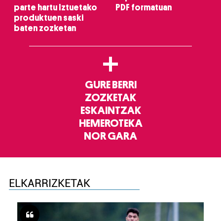
parte hartu Iztuetako
PDF formatuan
produktuen saski
baten zozketan
+
GURE BERRI
ZOZKETAK
ESKAINTZAK
HEMEROTEKA
NOR GARA
ELKARRIZKETAK