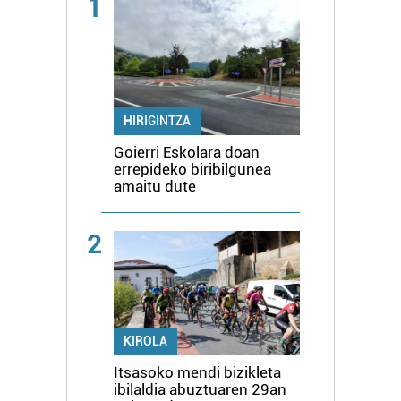
1
HIRIGINTZA
Goierri Eskolara doan
errepideko biribilgunea
amaitu dute
2
KIROLA
Itsasoko mendi bizikleta
ibilaldia abuztuaren 29an