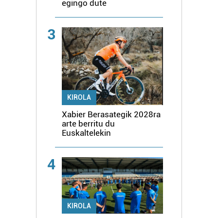
egingo dute
3
KIROLA
Xabier Berasategik 2028ra
arte berritu du
Euskaltelekin
4
KIROLA