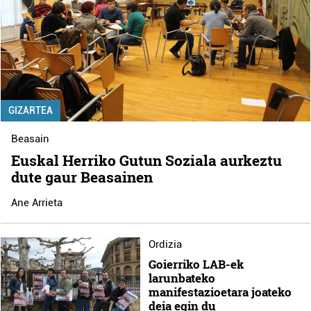
GIZARTEA
Beasain
Euskal Herriko Gutun Soziala aurkeztu
dute gaur Beasainen
Ane Arrieta
Ordizia
Goierriko LAB-ek
larunbateko
manifestazioetara joateko
deia egin du