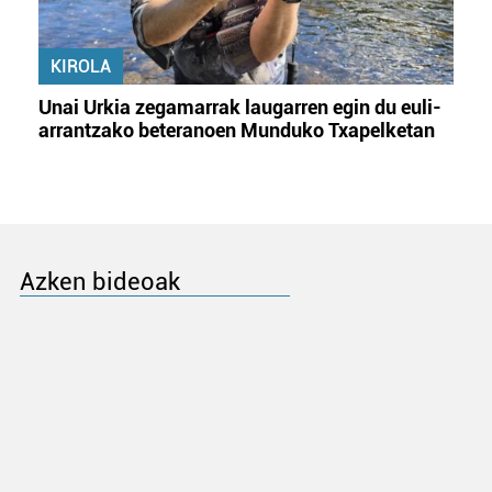
KIROLA
Unai Urkia zegamarrak laugarren egin du euli-
arrantzako beteranoen Munduko Txapelketan
Azken bideoak