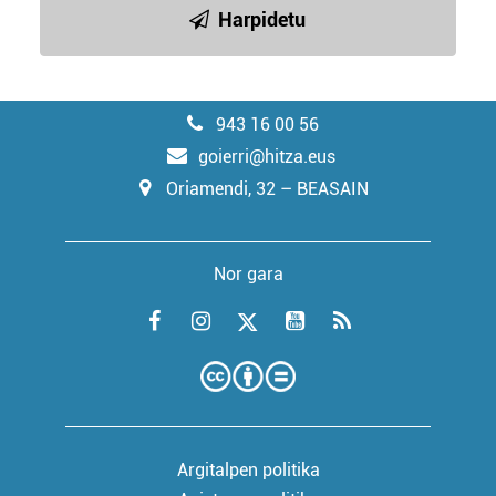
Harpidetu
943 16 00 56
goierri@hitza.eus
Oriamendi, 32 – BEASAIN
Nor gara
Argitalpen politika