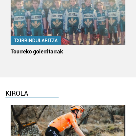
TXIRRINDULARITZA
Tourreko goierritarrak
KIROLA