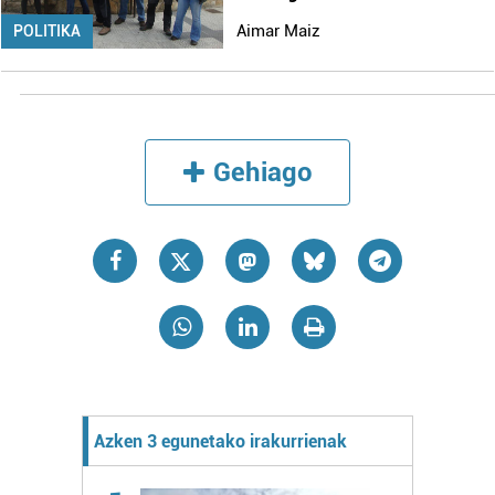
Aimar Maiz
POLITIKA
Gehiago
Azken 3 egunetako irakurrienak