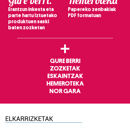
Gure berri.
Hemeroteka
Erantzun inkesta eta
Papereko zenbakiak
parte hartu Iztuetako
PDF formatuan
produktuen saski
baten zozketan
+
GURE BERRI
ZOZKETAK
ESKAINTZAK
HEMEROTEKA
NOR GARA
ELKARRIZKETAK