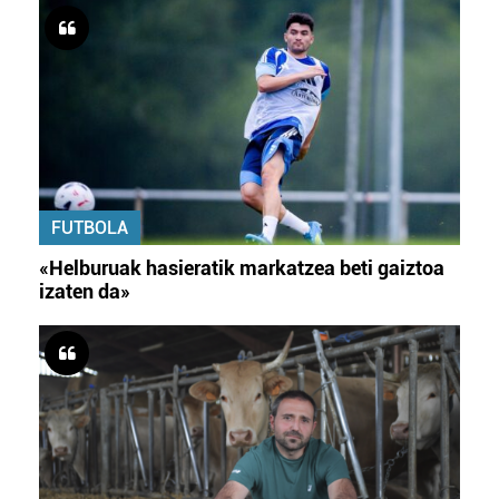
FUTBOLA
«Helburuak hasieratik markatzea beti gaiztoa
izaten da»