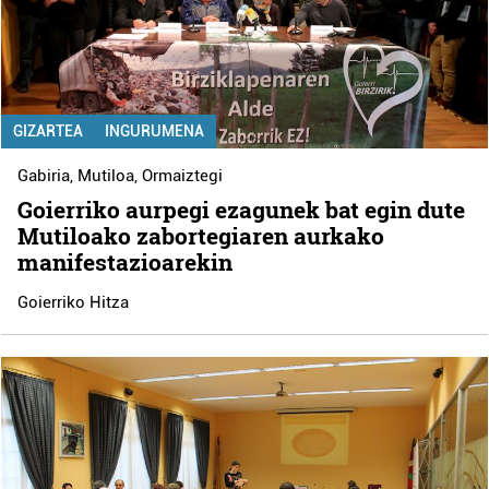
GIZARTEA
INGURUMENA
Gabiria
,
Mutiloa
,
Ormaiztegi
Goierriko aurpegi ezagunek bat egin dute
Mutiloako zabortegiaren aurkako
manifestazioarekin
Goierriko Hitza