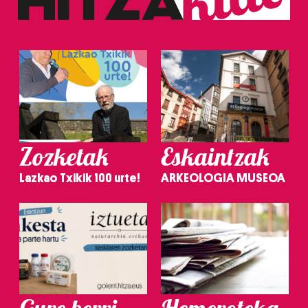
Zozketak
Eskaintzak
Lazkao Txikik 100 urte!
ARKEOLOGIA MUSEOA