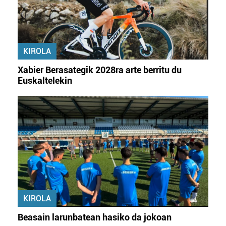
KIROLA
Xabier Berasategik 2028ra arte berritu du
Euskaltelekin
KIROLA
Beasain larunbatean hasiko da jokoan