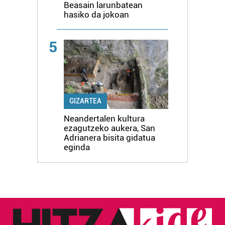
Beasain larunbatean
hasiko da jokoan
5
GIZARTEA
Neandertalen kultura
ezagutzeko aukera, San
Adrianera bisita gidatua
eginda