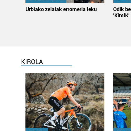
Urbiako zelaiak erromeria leku
Odik be
'KimiK'
KIROLA