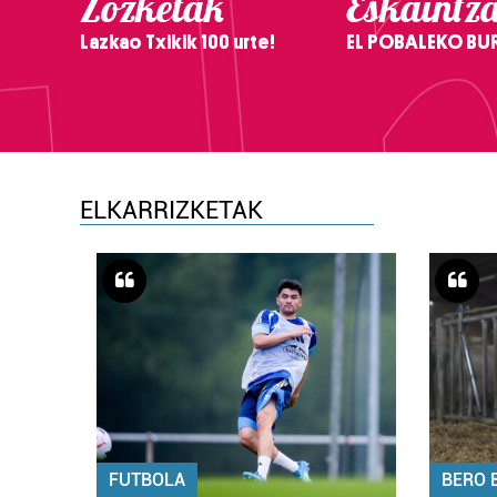
Zozketak
Eskaintz
Lazkao Txikik 100 urte!
EL POBALEKO BU
ELKARRIZKETAK
FUTBOLA
BERO 