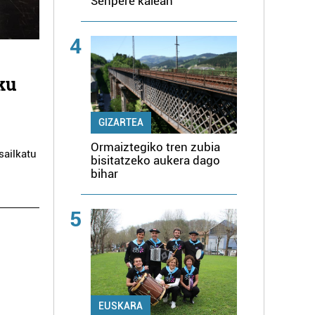
Senpere kalean
4
ku
GIZARTEA
Ormaiztegiko tren zubia
sailkatu
bisitatzeko aukera dago
bihar
5
EUSKARA