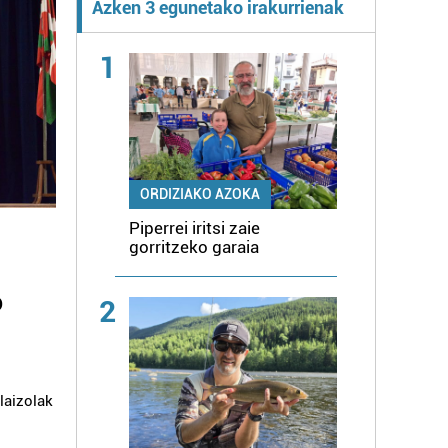
Azken 3 egunetako irakurrienak
1
ORDIZIAKO AZOKA
Piperrei iritsi zaie
gorritzeko garaia
o
2
laizolak