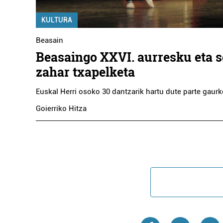
KULTURA
Beasain
Beasaingo XXVI. aurresku eta s
zahar txapelketa
Euskal Herri osoko 30 dantzarik hartu dute parte gaur
Goierriko Hitza