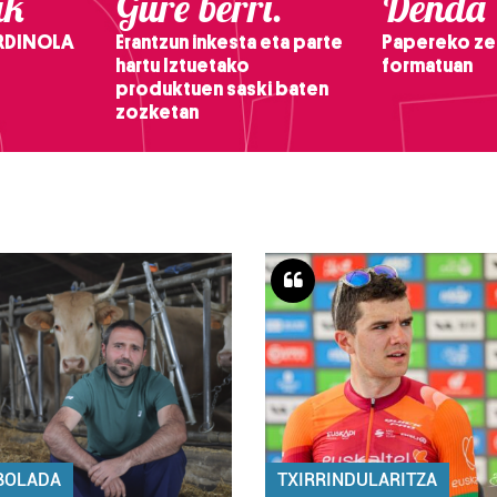
ak
Gure berri.
Denda
RDINOLA
Erantzun inkesta eta parte
Papereko ze
hartu Iztuetako
formatuan
produktuen saski baten
zozketan
BOLADA
TXIRRINDULARITZA