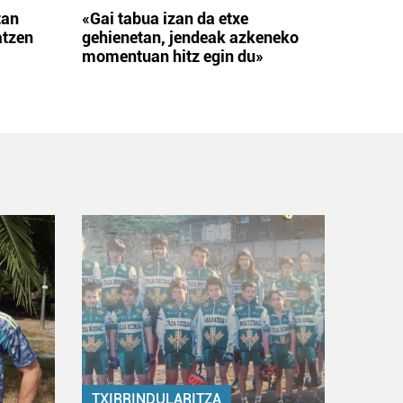
tan
«Gai tabua izan da etxe
atzen
gehienetan, jendeak azkeneko
momentuan hitz egin du»
TXIRRINDULARITZA