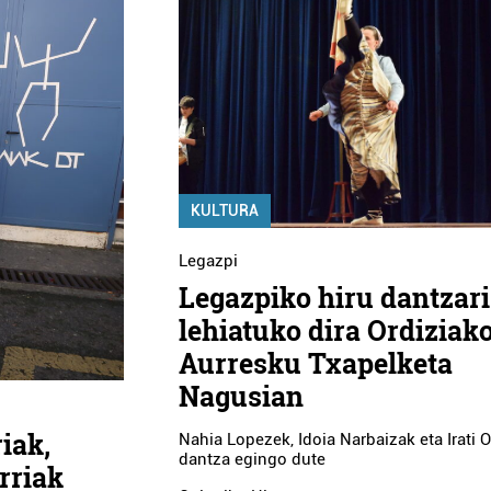
KULTURA
Legazpi
Legazpiko hiru dantzari
lehiatuko dira Ordiziak
Aurresku Txapelketa
Nagusian
iak,
Nahia Lopezek, Idoia Narbaizak eta Irati O
dantza egingo dute
rriak