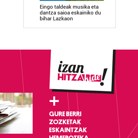
Eingo taldeak musika eta
dantza saioa eskainiko du
bihar Lazkaon
+
GURE BERRI
ZOZKETAK
ESKAINTZAK
HEMEROTEKA