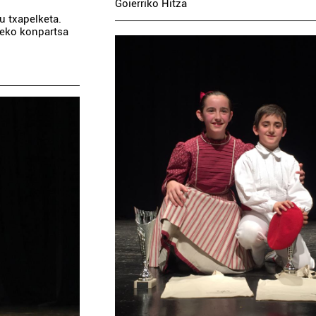
Goierriko Hitza
u txapelketa.
deko konpartsa