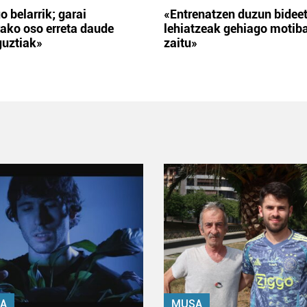
o belarrik; garai
«Entrenatzen duzun bidee
ako oso erreta daude
lehiatzeak gehiago motib
guztiak»
zaitu»
A
MUSA