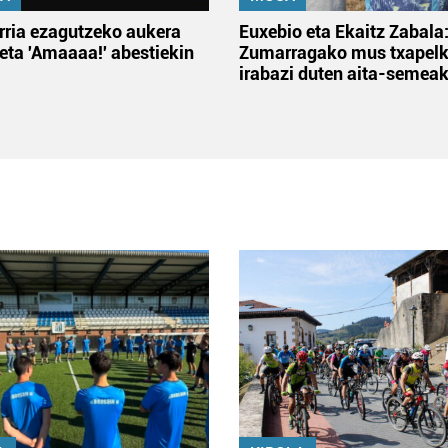
rria ezagutzeko aukera
Euxebio eta Ekaitz Zabala
 eta 'Amaaaa!' abestiekin
Zumarragako mus txapelk
irabazi duten aita-semea