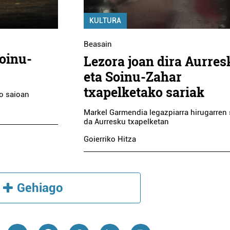
KULTURA
Beasain
oinu-
Lezora joan dira Aurres
eta Soinu-Zahar
txapelketako sariak
ko saioan
Markel Garmendia legazpiarra hirugarren 
da Aurresku txapelketan
Goierriko Hitza
Gehiago