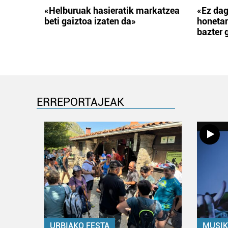
«Helburuak hasieratik markatzea
«Ez dag
beti gaiztoa izaten da»
honetar
bazter 
ERREPORTAJEAK
URBIAKO FESTA
MUSIK