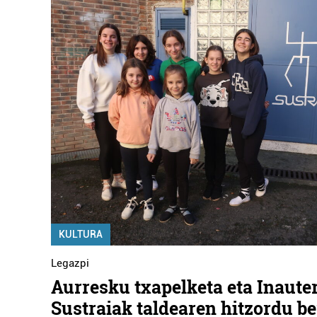
KULTURA
Legazpi
Aurresku txapelketa eta Inauter
Sustraiak taldearen hitzordu be