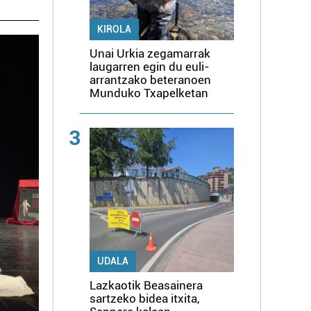
KIROLA
Unai Urkia zegamarrak
laugarren egin du euli-
arrantzako beteranoen
Munduko Txapelketan
3
UDALA
Lazkaotik Beasainera
sartzeko bidea itxita,