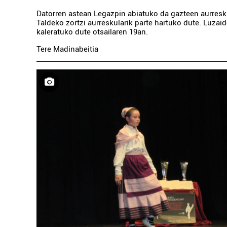
Datorren astean Legazpin abiatuko da gazteen aurresk
Taldeko zortzi aurreskularik parte hartuko dute. Luzai
kaleratuko dute otsailaren 19an.
Tere Madinabeitia