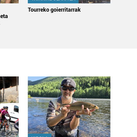
:
Tourreko goierritarrak
eta
k