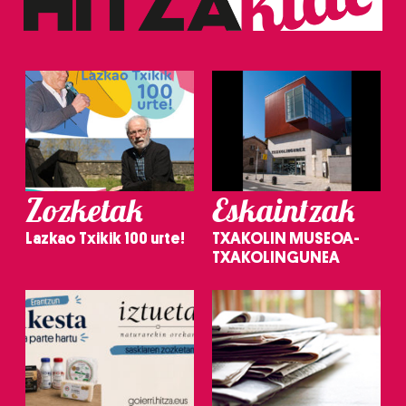
Zozketak
Eskaintzak
Lazkao Txikik 100 urte!
TXAKOLIN MUSEOA-
TXAKOLINGUNEA