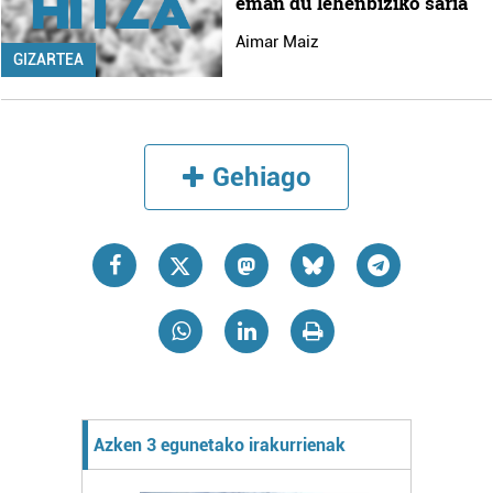
eman du lehenbiziko saria
Aimar Maiz
GIZARTEA
Gehiago
Azken 3 egunetako irakurrienak