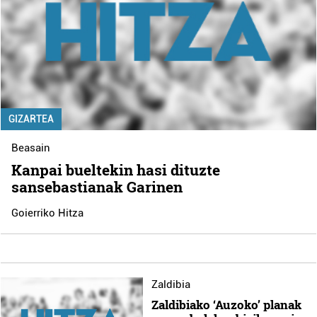
GIZARTEA
Beasain
Kanpai bueltekin hasi dituzte
sansebastianak Garinen
Goierriko Hitza
Zaldibia
Zaldibiako ‘Auzoko’ planak