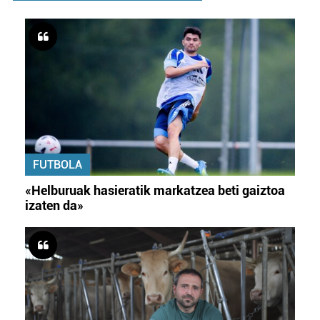
FUTBOLA
«Helburuak hasieratik markatzea beti gaiztoa
izaten da»