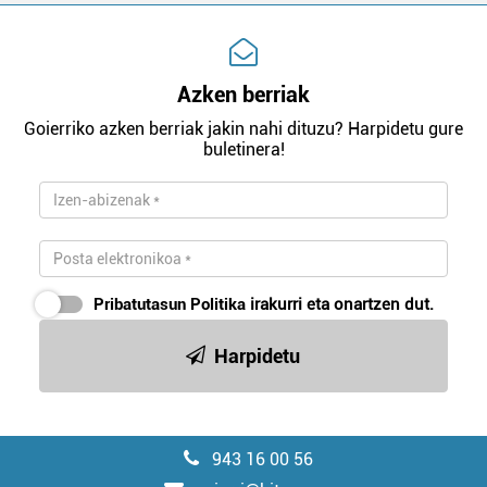
Azken berriak
Goierriko azken berriak jakin nahi dituzu? Harpidetu gure
buletinera!
Pribatutasun Politika
irakurri eta onartzen dut.
Harpidetu
943 16 00 56