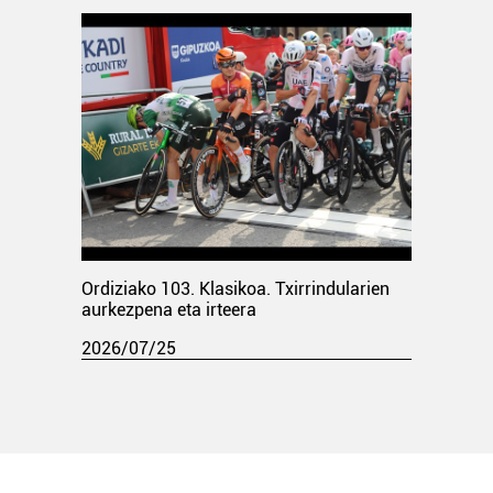
Ordiziako 103. Klasikoa. Txirrindularien
aurkezpena eta irteera
2026/07/25