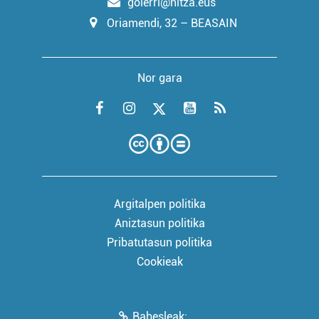
goierri@hitza.eus
Oriamendi, 32 – BEASAIN
Nor gara
Argitalpen politika
Aniztasun politika
Pribatutasun politika
Cookieak
Babesleak: