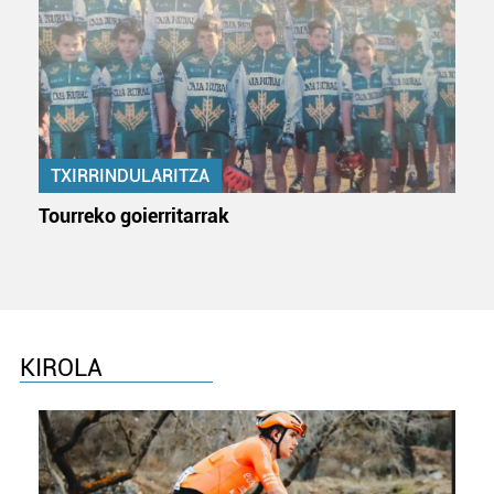
dezakezun ikusteko.
Lortu zure datu pertsonalak prozesatzeko moduari
buruzko informazio gehiago eta ezarri zure lehentasunak
datuen atalean. Edozein unetan alda edo ken dezakezu
zure baimena Cookieen adierazpenean.
TXIRRINDULARITZA
Webgune honek cookie propioak eta hirugarrenen cookie-
Tourreko goierritarrak
fitxategiak erabiltzen ditu. Zure esperientzia eta
zerbitzuak hobetzeko asmoz, cookie teknologiaz
baliatzen gara. Ohar hau onartuz gero, teknologia hori
erabiltzeko baimen esplizitua ematen diguzu.
Gehiago
irakurri
KIROLA