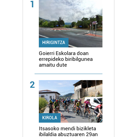
1
HIRIGINTZA
Goierri Eskolara doan
errepideko biribilgunea
amaitu dute
2
KIROLA
Itsasoko mendi bizikleta
ibilaldia abuztuaren 29an