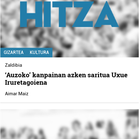
GIZARTEA
KULTURA
Zaldibia
‘Auzoko’ kanpainan azken saritua Uxue
Iruretagoiena
Aimar Maiz