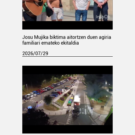
Josu Mujika biktima aitortzen duen agiria
familiari emateko ekitaldia
2026/07/29