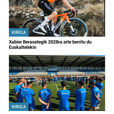
KIROLA
Xabier Berasategik 2028ra arte berritu du
Euskaltelekin
KIROLA