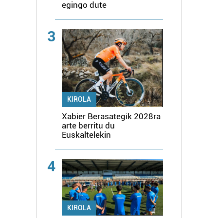
egingo dute
3
KIROLA
Xabier Berasategik 2028ra
arte berritu du
Euskaltelekin
4
KIROLA