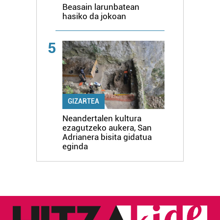
Beasain larunbatean
hasiko da jokoan
5
GIZARTEA
Neandertalen kultura
ezagutzeko aukera, San
Adrianera bisita gidatua
eginda