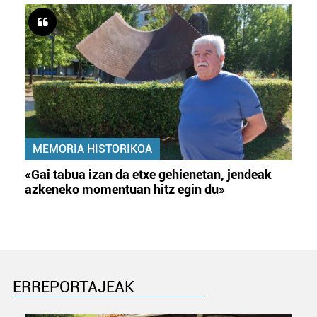
MEMORIA HISTORIKOA
«Gai tabua izan da etxe gehienetan, jendeak
azkeneko momentuan hitz egin du»
ERREPORTAJEAK