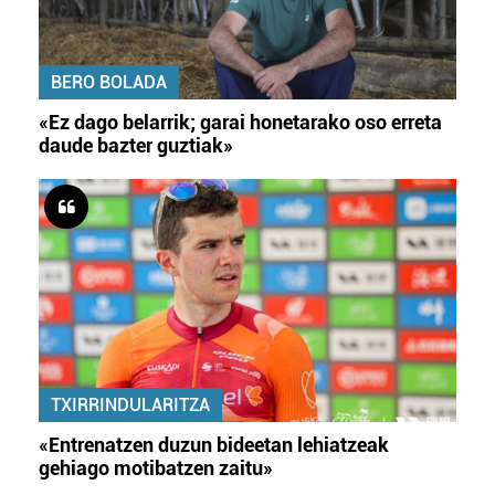
BERO BOLADA
«Ez dago belarrik; garai honetarako oso erreta
daude bazter guztiak»
TXIRRINDULARITZA
«Entrenatzen duzun bideetan lehiatzeak
gehiago motibatzen zaitu»