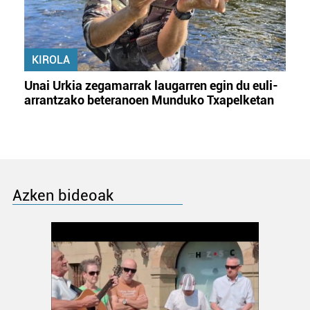
KIROLA
Unai Urkia zegamarrak laugarren egin du euli-
arrantzako beteranoen Munduko Txapelketan
Azken bideoak