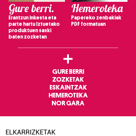
Gure berri.
Hemeroteka
Erantzun inkesta eta
Papereko zenbakiak
parte hartu Iztuetako
PDF formatuan
produktuen saski
baten zozketan
+
GURE BERRI
ZOZKETAK
ESKAINTZAK
HEMEROTEKA
NOR GARA
ELKARRIZKETAK