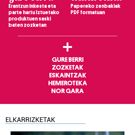
Erantzun inkesta eta
Papereko zenbakiak
parte hartu Iztuetako
PDF formatuan
produktuen saski
baten zozketan
+
GURE BERRI
ZOZKETAK
ESKAINTZAK
HEMEROTEKA
NOR GARA
ELKARRIZKETAK