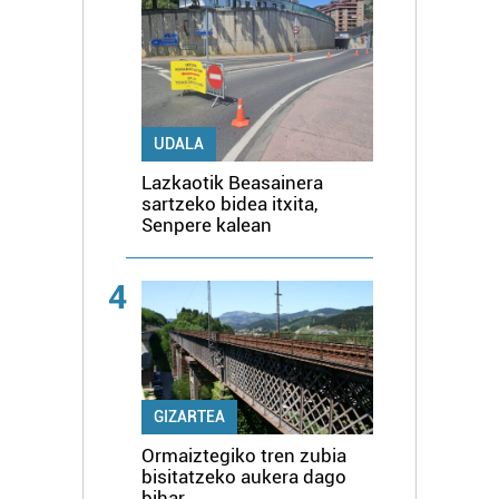
UDALA
Lazkaotik Beasainera
sartzeko bidea itxita,
Senpere kalean
4
GIZARTEA
Ormaiztegiko tren zubia
bisitatzeko aukera dago
bihar