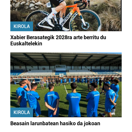
KIROLA
Xabier Berasategik 2028ra arte berritu du
Euskaltelekin
KIROLA
Beasain larunbatean hasiko da jokoan