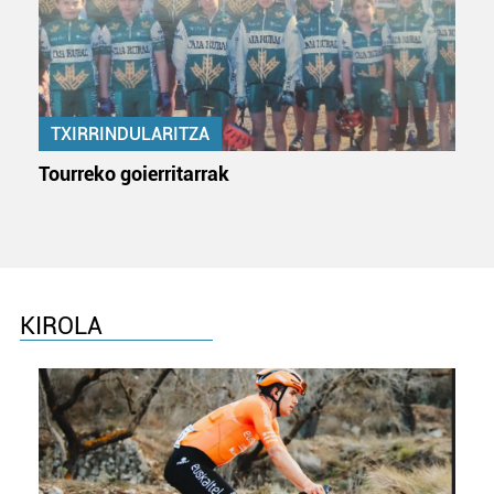
TXIRRINDULARITZA
Tourreko goierritarrak
KIROLA