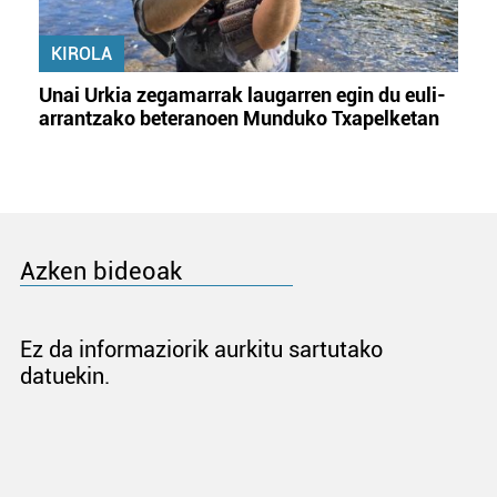
KIROLA
Unai Urkia zegamarrak laugarren egin du euli-
arrantzako beteranoen Munduko Txapelketan
Azken bideoak
Ez da informaziorik aurkitu sartutako
datuekin.