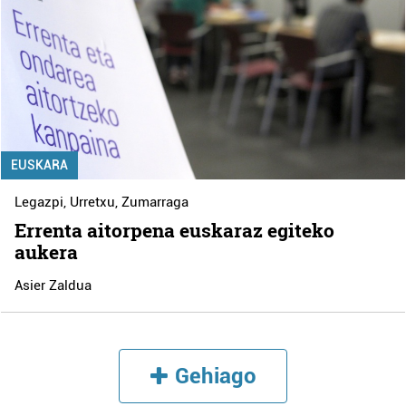
EUSKARA
Legazpi
,
Urretxu
,
Zumarraga
Errenta aitorpena euskaraz egiteko
aukera
Asier Zaldua
Gehiago