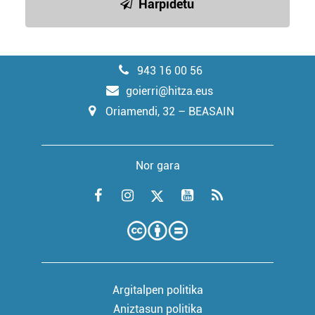
Harpidetu
943 16 00 56
goierri@hitza.eus
Oriamendi, 32 – BEASAIN
Nor gara
Argitalpen politika
Aniztasun politika