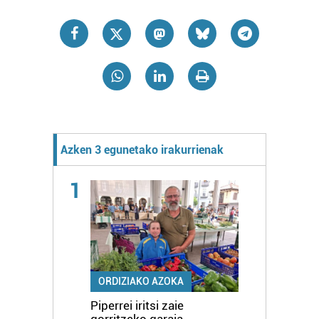
Azken 3 egunetako irakurrienak
1
ORDIZIAKO AZOKA
Piperrei iritsi zaie
gorritzeko garaia