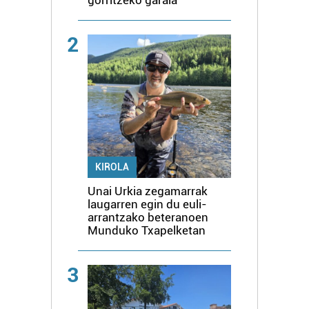
2
KIROLA
Unai Urkia zegamarrak
laugarren egin du euli-
arrantzako beteranoen
Munduko Txapelketan
3