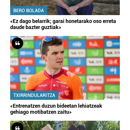
BERO BOLADA
«Ez dago belarrik; garai honetarako oso erreta
daude bazter guztiak»
TXIRRINDULARITZA
«Entrenatzen duzun bideetan lehiatzeak
gehiago motibatzen zaitu»