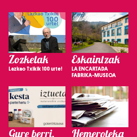
Zozketak
Eskaintzak
Lazkao Txikik 100 urte!
LA ENCARTADA
FABRIKA-MUSEOA
Gure berri.
Hemeroteka