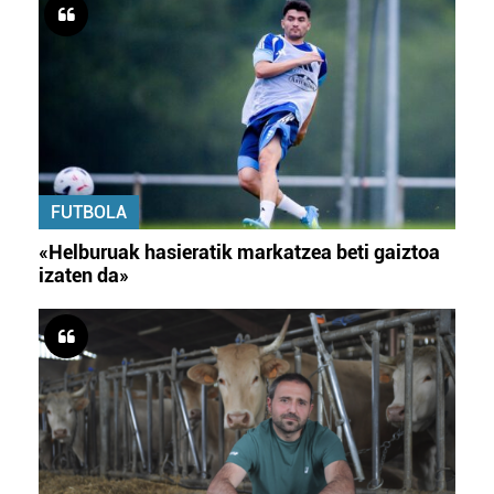
FUTBOLA
«Helburuak hasieratik markatzea beti gaiztoa
izaten da»