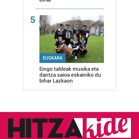
5
EUSKARA
Eingo taldeak musika eta
dantza saioa eskainiko du
bihar Lazkaon