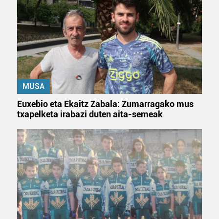
MUSA
Euxebio eta Ekaitz Zabala: Zumarragako mus
txapelketa irabazi duten aita-semeak