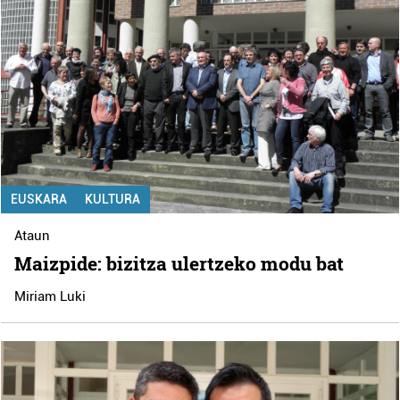
EUSKARA
KULTURA
Ataun
Maizpide: bizitza ulertzeko modu bat
Miriam Luki