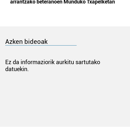
arrantzako beteranoen Munduko Txapelketan
Azken bideoak
Ez da informaziorik aurkitu sartutako
datuekin.