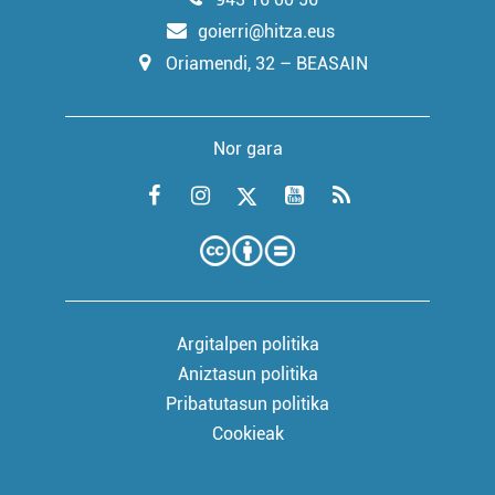
goierri@hitza.eus
Oriamendi, 32 – BEASAIN
Nor gara
Argitalpen politika
Aniztasun politika
Pribatutasun politika
Cookieak