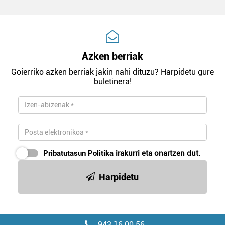
Azken berriak
Goierriko azken berriak jakin nahi dituzu? Harpidetu gure
buletinera!
Pribatutasun Politika
irakurri eta onartzen dut.
Harpidetu
943 16 00 56