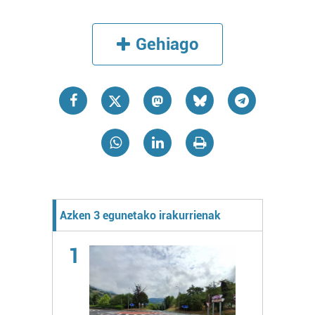
Gehiago
Azken 3 egunetako irakurrienak
1