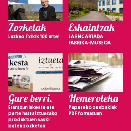
Zozketak
Eskaintzak
Lazkao Txikik 100 urte!
LA ENCARTADA
FABRIKA-MUSEOA
Gure berri.
Hemeroteka
Erantzun inkesta eta
Papereko zenbakiak
parte hartu Iztuetako
PDF formatuan
produktuen saski
baten zozketan