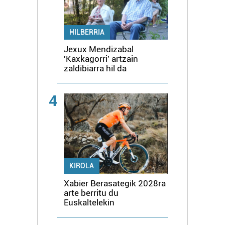
HILBERRIA
Jexux Mendizabal
'Kaxkagorri' artzain
zaldibiarra hil da
4
KIROLA
Xabier Berasategik 2028ra
arte berritu du
Euskaltelekin