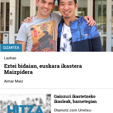
GIZARTEA
Lazkao
Eztei bidaian, euskara ikastera
Maizpidera
Aimar Maiz
Gainzuri ikastetxeko
ikasleak, barnetegian
Otamotz.com Urretxu-