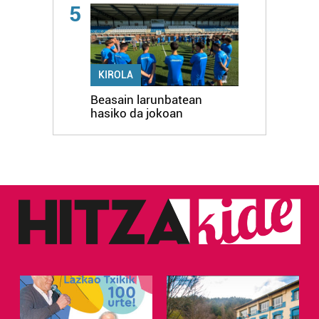
5
KIROLA
Beasain larunbatean
hasiko da jokoan