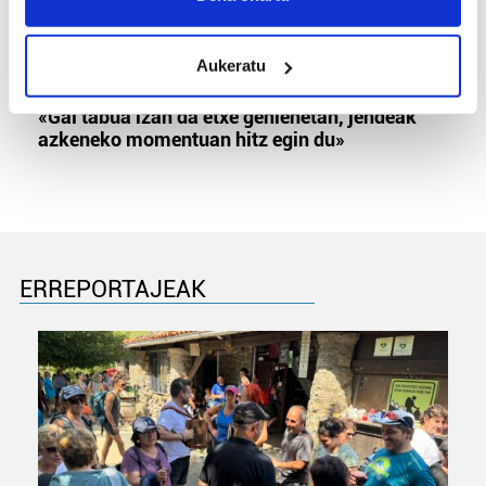
location which can be accurate to within several
meters
Aukeratu
Identify your device by actively scanning it for
MEMORIA HISTORIKOA
specific characteristics (fingerprinting)
«Gai tabua izan da etxe gehienetan, jendeak
Find out more about how your personal data is processed
azkeneko momentuan hitz egin du»
and set your preferences in the
details section
.
Guk eta gure bazkideek zure datu pertsonalak
prozesatzen ditugu, zure IP zenbakia, besteak beste,
teknologia erabiliz, cookieak adibidez, iragarki eta eduki
pertsonalizatuak eskaintzeko, iragarkiak eta edukia
ERREPORTAJEAK
neurtzeko, jendeari buruzko informazioa biltzeko eta
produktuak garatzeko. Zure datuak nork eta zertarako
erabiltzen dituen hauta dezakezu.
Bazkide batzuek ez dizute baimenik eskatzen, eta beren
interes komertzial legitimoetan babesten dira. Ikusi gure
bazkideen zerrenda, beren ustez zein helburutarako