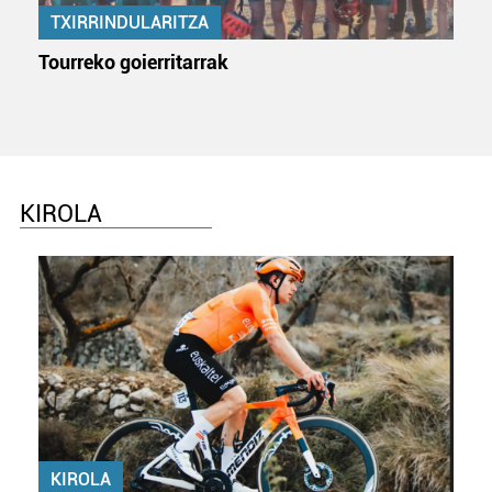
TXIRRINDULARITZA
Tourreko goierritarrak
KIROLA
KIROLA