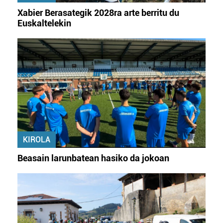
Xabier Berasategik 2028ra arte berritu du
Euskaltelekin
KIROLA
Beasain larunbatean hasiko da jokoan