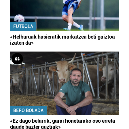
FUTBOLA
«Helburuak hasieratik markatzea beti gaiztoa
izaten da»
BERO BOLADA
«Ez dago belarrik; garai honetarako oso erreta
daude bazter guztiak»