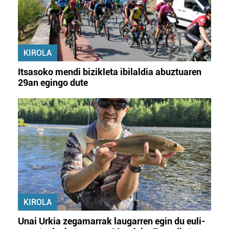
KIROLA
Itsasoko mendi bizikleta ibilaldia abuztuaren
29an egingo dute
KIROLA
Unai Urkia zegamarrak laugarren egin du euli-