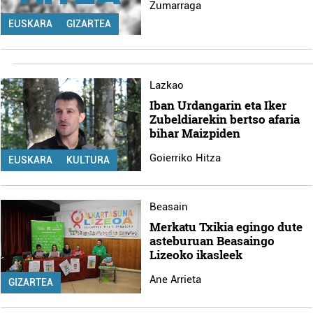
Zumarraga
EUSKARA
GIZARTEA
Lazkao
Iban Urdangarin eta Iker
Zubeldiarekin bertso afaria
bihar Maizpiden
Goierriko Hitza
EUSKARA
KULTURA
Beasain
Merkatu Txikia egingo dute
asteburuan Beasaingo
Lizeoko ikasleek
Ane Arrieta
GIZARTEA