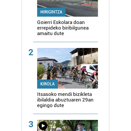
HIRIGINTZA
Goierri Eskolara doan
errepideko biribilgunea
amaitu dute
2
KIROLA
Itsasoko mendi bizikleta
ibilaldia abuztuaren 29an
egingo dute
3