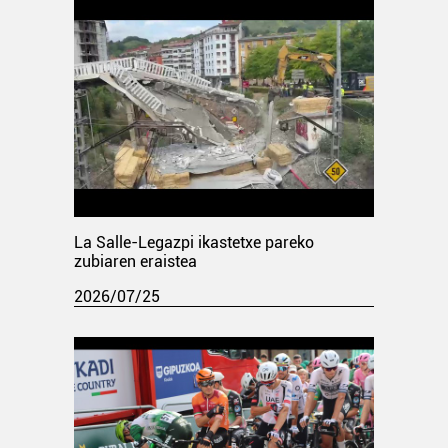
La Salle-Legazpi ikastetxe pareko
zubiaren eraistea
2026/07/25