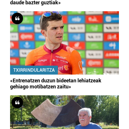
daude bazter guztiak»
TXIRRINDULARITZA
«Entrenatzen duzun bideetan lehiatzeak
gehiago motibatzen zaitu»