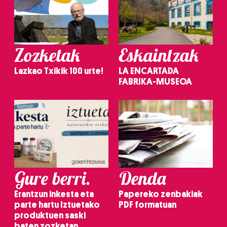
Zozketak
Eskaintzak
Lazkao Txikik 100 urte!
LA ENCARTADA
FABRIKA-MUSEOA
Gure berri.
Denda
Erantzun inkesta eta
Papereko zenbakiak
parte hartu Iztuetako
PDF formatuan
produktuen saski
baten zozketan