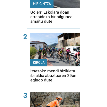
HIRIGINTZA
Goierri Eskolara doan
errepideko biribilgunea
amaitu dute
2
KIROLA
Itsasoko mendi bizikleta
ibilaldia abuztuaren 29an
egingo dute
3