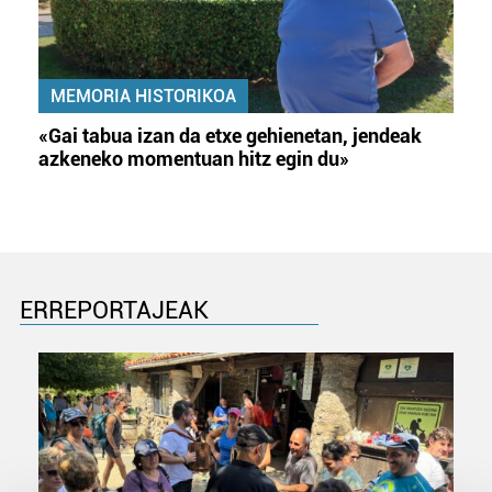
MEMORIA HISTORIKOA
«Gai tabua izan da etxe gehienetan, jendeak
azkeneko momentuan hitz egin du»
ERREPORTAJEAK