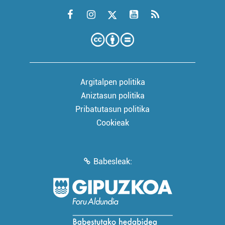
Argitalpen politika
Aniztasun politika
Pribatutasun politika
Cookieak
Babesleak: