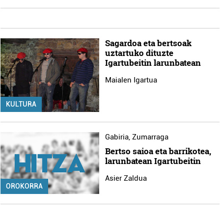
Sagardoa eta bertsoak
uztartuko dituzte
Igartubeitin larunbatean
Maialen Igartua
KULTURA
Gabiria
,
Zumarraga
Bertso saioa eta barrikotea,
larunbatean Igartubeitin
Asier Zaldua
OROKORRA