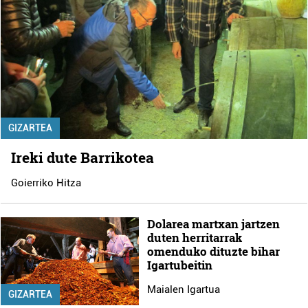
GIZARTEA
Ireki dute Barrikotea
Goierriko Hitza
Dolarea martxan jartzen
duten herritarrak
omenduko dituzte bihar
Igartubeitin
Maialen Igartua
GIZARTEA