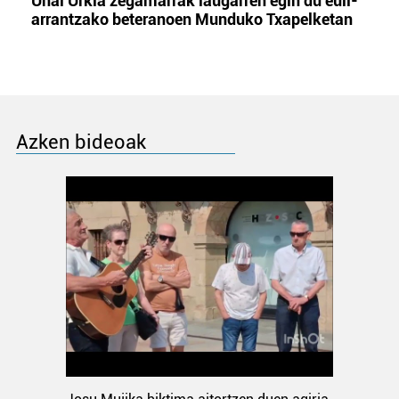
Unai Urkia zegamarrak laugarren egin du euli-
arrantzako beteranoen Munduko Txapelketan
Azken bideoak