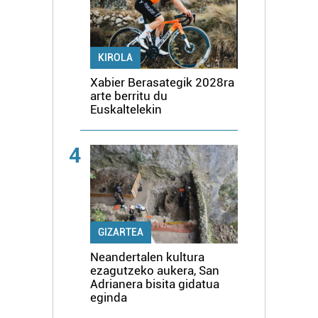
KIROLA
Xabier Berasategik 2028ra
arte berritu du
Euskaltelekin
4
GIZARTEA
Neandertalen kultura
ezagutzeko aukera, San
Adrianera bisita gidatua
eginda