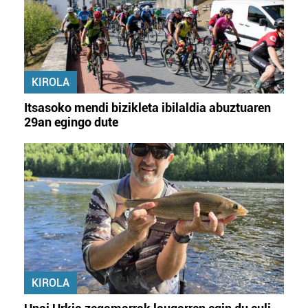
KIROLA
Itsasoko mendi bizikleta ibilaldia abuztuaren
29an egingo dute
KIROLA