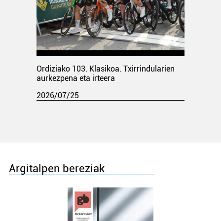
Ordiziako 103. Klasikoa. Txirrindularien
aurkezpena eta irteera
2026/07/25
Argitalpen bereziak