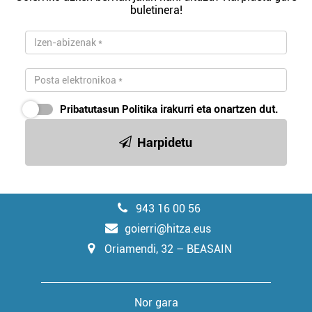
buletinera!
Pribatutasun Politika
irakurri eta onartzen dut.
Harpidetu
943 16 00 56
goierri@hitza.eus
Oriamendi, 32 – BEASAIN
Nor gara