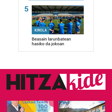
5
KIROLA
Beasain larunbatean
hasiko da jokoan