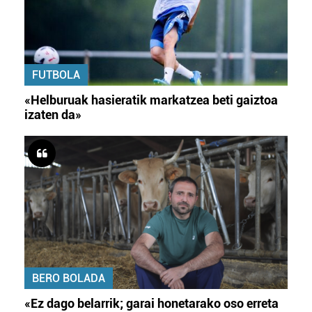
FUTBOLA
«Helburuak hasieratik markatzea beti gaiztoa
izaten da»
BERO BOLADA
«Ez dago belarrik; garai honetarako oso erreta