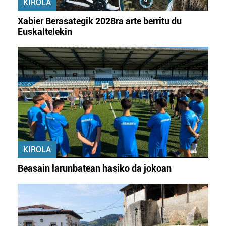
KIROLA
Xabier Berasategik 2028ra arte berritu du
Euskaltelekin
KIROLA
Beasain larunbatean hasiko da jokoan