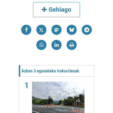
Gehiago
Azken 3 egunetako irakurrienak
1