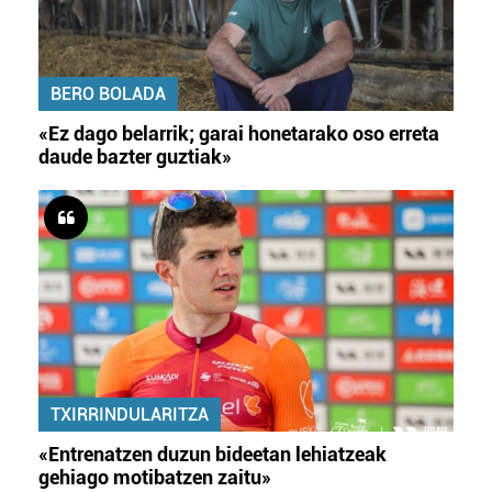
BERO BOLADA
«Ez dago belarrik; garai honetarako oso erreta
daude bazter guztiak»
TXIRRINDULARITZA
«Entrenatzen duzun bideetan lehiatzeak
gehiago motibatzen zaitu»