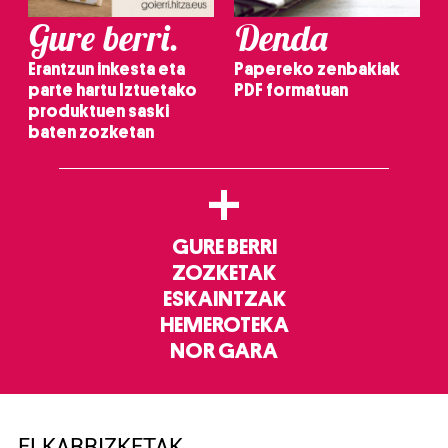
Gure berri.
Denda
Erantzun inkesta eta
Papereko zenbakiak
parte hartu Iztuetako
PDF formatuan
produktuen saski
baten zozketan
+
GURE BERRI
ZOZKETAK
ESKAINTZAK
HEMEROTEKA
NOR GARA
ELKARRIZKETAK