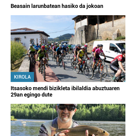
Beasain larunbatean hasiko da jokoan
KIROLA
Itsasoko mendi bizikleta ibilaldia abuztuaren
29an egingo dute