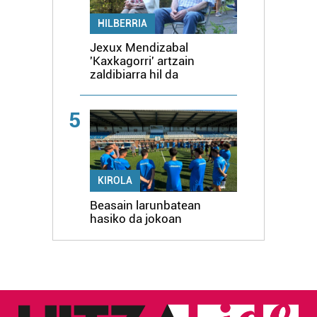
HILBERRIA
Jexux Mendizabal
'Kaxkagorri' artzain
zaldibiarra hil da
5
KIROLA
Beasain larunbatean
hasiko da jokoan