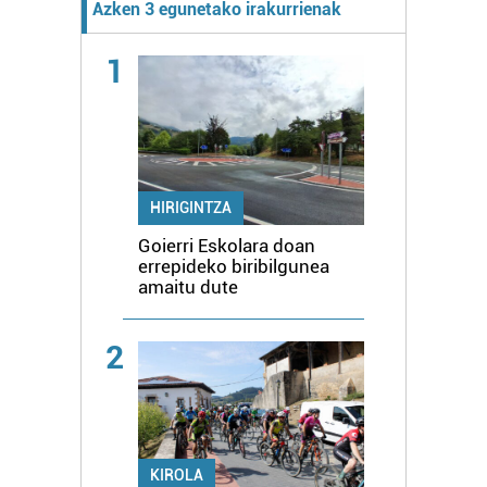
Azken 3 egunetako irakurrienak
1
HIRIGINTZA
Goierri Eskolara doan
errepideko biribilgunea
amaitu dute
2
KIROLA