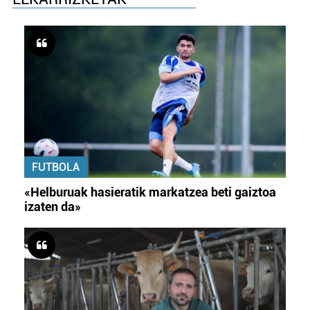
FUTBOLA
«Helburuak hasieratik markatzea beti gaiztoa
izaten da»