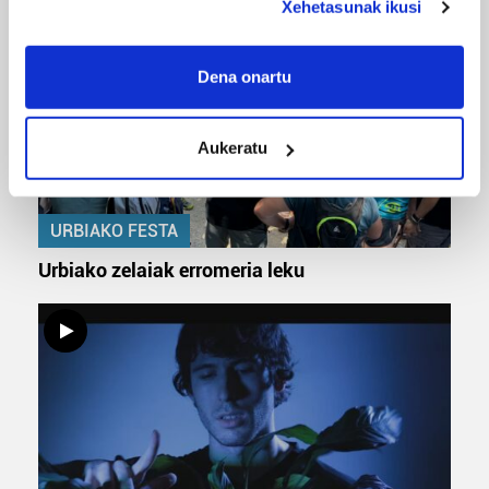
Xehetasunak ikusi
If you allow, we would also like to:
Collect information about your geographical
Dena onartu
location which can be accurate to within several
meters
Aukeratu
Identify your device by actively scanning it for
specific characteristics (fingerprinting)
Find out more about how your personal data is processed
URBIAKO FESTA
and set your preferences in the
details section
.
Urbiako zelaiak erromeria leku
Guk eta gure bazkideek zure datu pertsonalak
prozesatzen ditugu, zure IP zenbakia, besteak beste,
teknologia erabiliz, cookieak adibidez, iragarki eta eduki
pertsonalizatuak eskaintzeko, iragarkiak eta edukia
neurtzeko, jendeari buruzko informazioa biltzeko eta
produktuak garatzeko. Zure datuak nork eta zertarako
erabiltzen dituen hauta dezakezu.