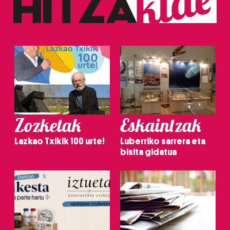
Zozketak
Eskaintzak
Lazkao Txikik 100 urte!
Luberriko sarrera eta
bisita gidatua