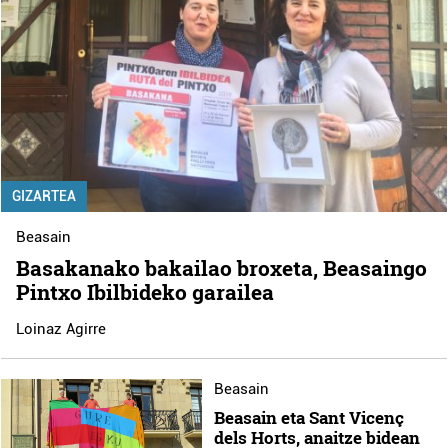
GIZARTEA
Beasain
Basakanako bakailao broxeta, Beasaingo
Pintxo Ibilbideko garailea
Loinaz Agirre
Beasain
Beasain eta Sant Vicenç
dels Horts, anaitze bidean