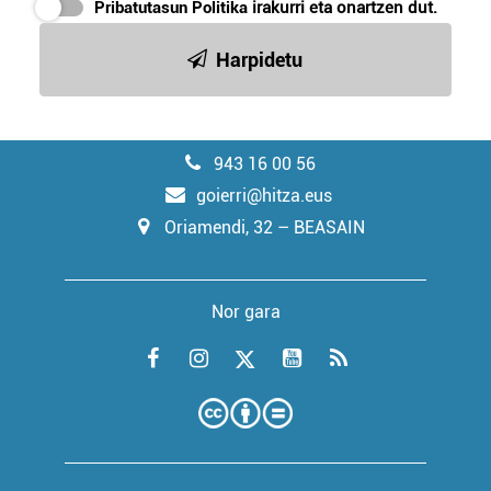
Pribatutasun Politika
irakurri eta onartzen dut.
Harpidetu
943 16 00 56
goierri@hitza.eus
Oriamendi, 32 – BEASAIN
Nor gara