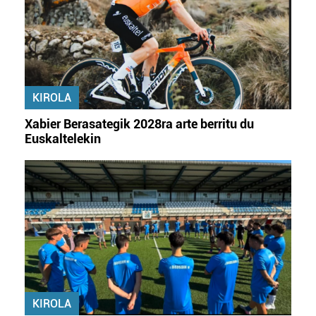
KIROLA
Xabier Berasategik 2028ra arte berritu du
Euskaltelekin
KIROLA