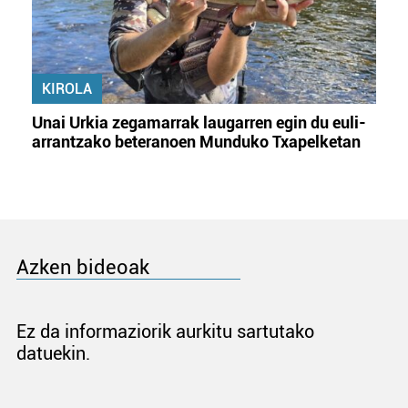
KIROLA
Unai Urkia zegamarrak laugarren egin du euli-
arrantzako beteranoen Munduko Txapelketan
Azken bideoak
Ez da informaziorik aurkitu sartutako
datuekin.