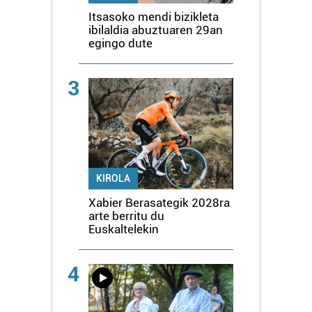
Itsasoko mendi bizikleta
ibilaldia abuztuaren 29an
egingo dute
3
KIROLA
Xabier Berasategik 2028ra
arte berritu du
Euskaltelekin
4