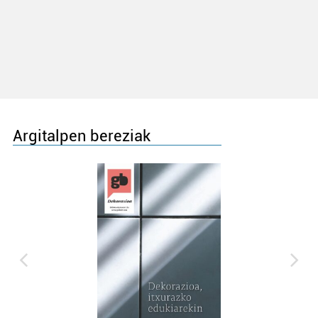
Argitalpen bereziak