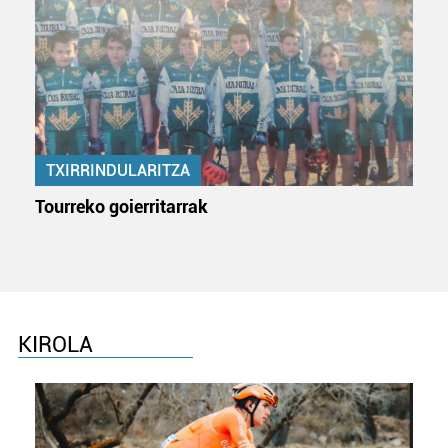
TXIRRINDULARITZA
Tourreko goierritarrak
KIROLA