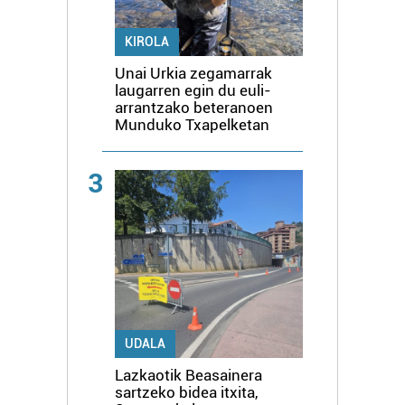
KIROLA
Unai Urkia zegamarrak
laugarren egin du euli-
arrantzako beteranoen
Munduko Txapelketan
3
UDALA
Lazkaotik Beasainera
sartzeko bidea itxita,