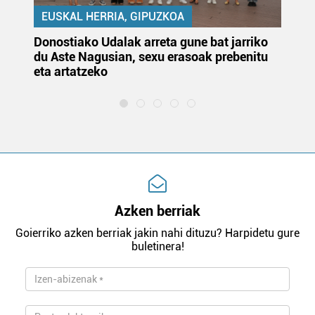
EUSKAL HERRIA, GIPUZKOA
Donostiako Udalak arreta gune bat jarriko
Ur
du Aste Nagusian, sexu erasoak prebenitu
es
eta artatzeko
lu
Azken berriak
Goierriko azken berriak jakin nahi dituzu? Harpidetu gure
buletinera!