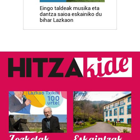
Eingo taldeak musika eta
dantza saioa eskainiko du
bihar Lazkaon
Zozketak
Eskaintzak