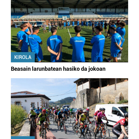
KIROLA
Beasain larunbatean hasiko da jokoan