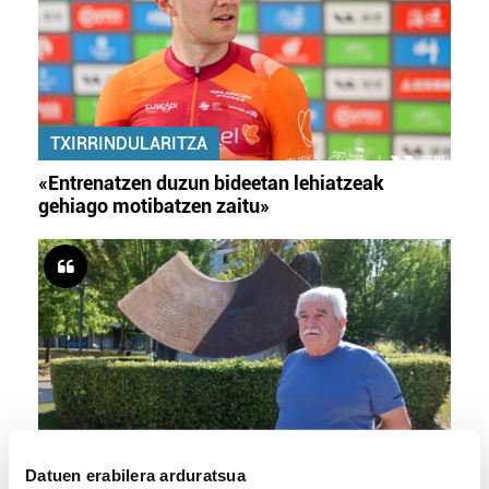
TXIRRINDULARITZA
«Entrenatzen duzun bideetan lehiatzeak
gehiago motibatzen zaitu»
MEMORIA HISTORIKOA
Datuen erabilera arduratsua