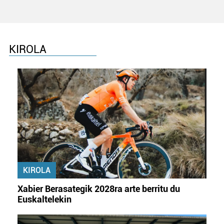
KIROLA
KIROLA
Xabier Berasategik 2028ra arte berritu du
Euskaltelekin