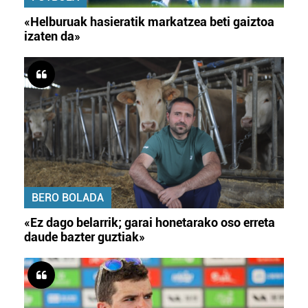
«Helburuak hasieratik markatzea beti gaiztoa
izaten da»
BERO BOLADA
«Ez dago belarrik; garai honetarako oso erreta
daude bazter guztiak»