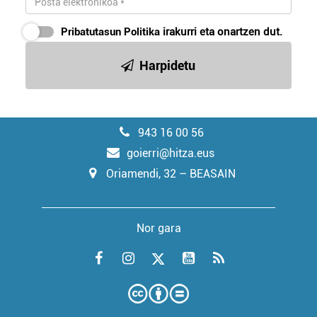
Pribatutasun Politika
irakurri eta onartzen dut.
Harpidetu
943 16 00 56
goierri@hitza.eus
Oriamendi, 32 – BEASAIN
Nor gara