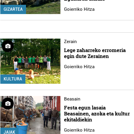
Goierriko Hitza
GIZARTEA
Zerain
Lege zaharreko erromeria
egin dute Zerainen
Goierriko Hitza
KULTURA
Beasain
Festa egun lasaia
Beasainen, azoka eta kultur
ekitaldiekin
Goierriko Hitza
JAIAK