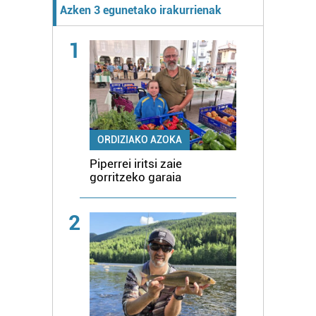
Azken 3 egunetako irakurrienak
1
ORDIZIAKO AZOKA
Piperrei iritsi zaie
gorritzeko garaia
2