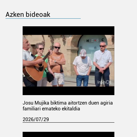
Azken bideoak
Josu Mujika biktima aitortzen duen agiria
familiari emateko ekitaldia
2026/07/29