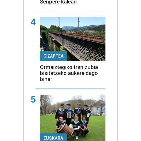
Senpere kalean
4
GIZARTEA
Ormaiztegiko tren zubia
bisitatzeko aukera dago
bihar
5
EUSKARA