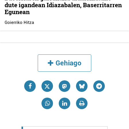
dute igandean Idiazabalen, Baserritarren
Egunean
Goierriko Hitza
Gehiago