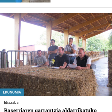
EKONOMIA
Idiazabal
Baserriaren garrantzia aldarrikatuko