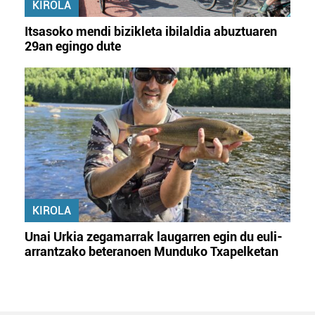
KIROLA
Itsasoko mendi bizikleta ibilaldia abuztuaren
29an egingo dute
KIROLA
Unai Urkia zegamarrak laugarren egin du euli-
arrantzako beteranoen Munduko Txapelketan