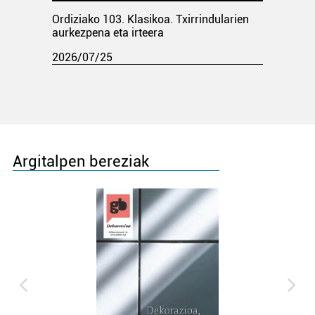
Ordiziako 103. Klasikoa. Txirrindularien
aurkezpena eta irteera
2026/07/25
Argitalpen bereziak