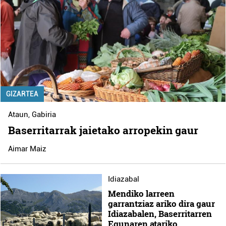
GIZARTEA
Ataun
,
Gabiria
Baserritarrak jaietako arropekin gaur
Aimar Maiz
Idiazabal
Mendiko larreen
garrantziaz ariko dira gaur
Idiazabalen, Baserritarren
Egunaren atariko