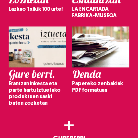
Lazkao Txikik 100 urte!
LA ENCARTADA
FABRIKA-MUSEOA
Gure berri.
Denda
Erantzun inkesta eta
Papereko zenbakiak
parte hartu Iztuetako
PDF formatuan
produktuen saski
baten zozketan
+