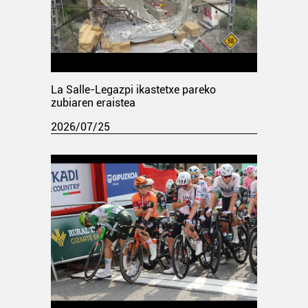
La Salle-Legazpi ikastetxe pareko
zubiaren eraistea
2026/07/25