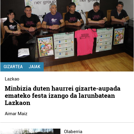
GIZARTEA
JAIAK
Lazkao
Minbizia duten haurrei gizarte-aupada
emateko festa izango da larunbatean
Lazkaon
Aimar Maiz
Olaberria