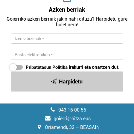
Azken berriak
Goierriko azken berriak jakin nahi dituzu? Harpidetu gure
buletinera!
Pribatutasun Politika
irakurri eta onartzen dut.
Harpidetu
943 16 00 56
goierri@hitza.eus
Oriamendi, 32 – BEASAIN