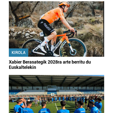
KIROLA
Xabier Berasategik 2028ra arte berritu du
Euskaltelekin