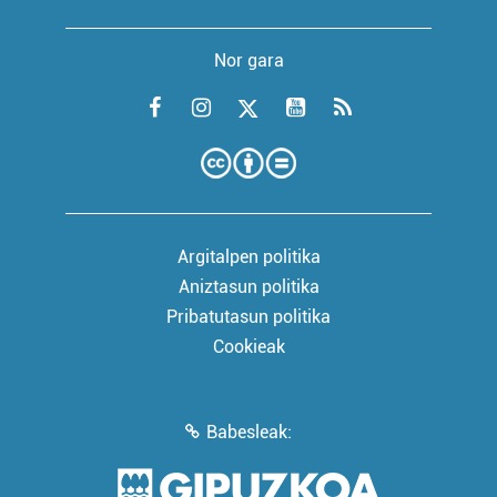
Nor gara
Argitalpen politika
Aniztasun politika
Pribatutasun politika
Cookieak
Babesleak: