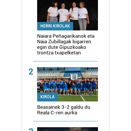
HERRI KIROLAK
Naiara Peñagarikanok eta
Naia Zubillagak bigarren
egin dute Gipuzkoako
trontza txapelketan
2
KIROLA
Beasainek 3-2 galdu du
Reala C-ren aurka