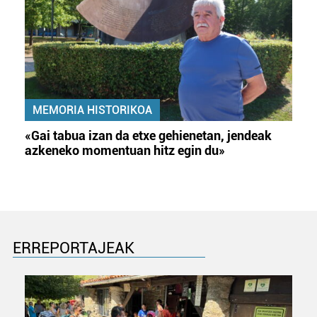
MEMORIA HISTORIKOA
«Gai tabua izan da etxe gehienetan, jendeak
azkeneko momentuan hitz egin du»
ERREPORTAJEAK