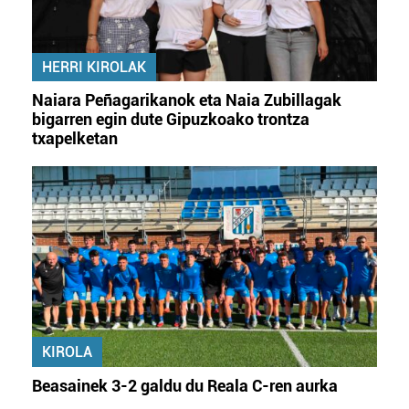
HERRI KIROLAK
Naiara Peñagarikanok eta Naia Zubillagak
bigarren egin dute Gipuzkoako trontza
txapelketan
KIROLA
Beasainek 3-2 galdu du Reala C-ren aurka