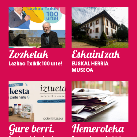
Zozketak
Eskaintzak
Lazkao Txikik 100 urte!
EUSKAL HERRIA
MUSEOA
Gure berri.
Hemeroteka