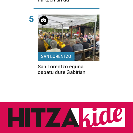
5
SAN LORENTZO
San Lorentzo eguna
ospatu dute Gabirian