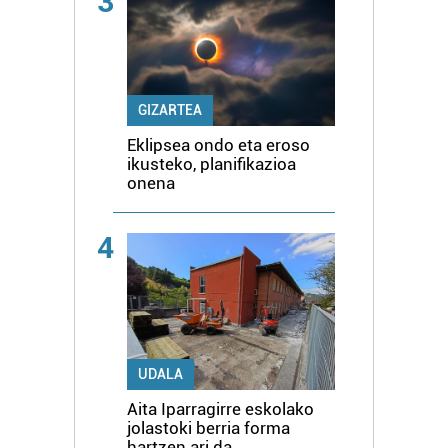
3
GIZARTEA
Eklipsea ondo eta eroso
ikusteko, planifikazioa
onena
4
UDALA
Aita Iparragirre eskolako
jolastoki berria forma
hartzen ari da