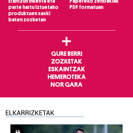
Erantzun inkesta eta
Papereko zenbakiak
parte hartu Iztuetako
PDF formatuan
produktuen saski
baten zozketan
+
GURE BERRI
ZOZKETAK
ESKAINTZAK
HEMEROTEKA
NOR GARA
ELKARRIZKETAK