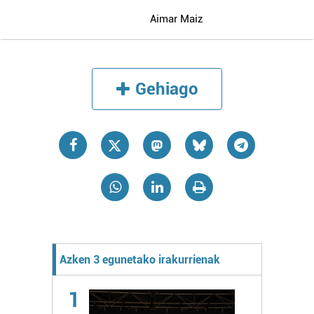
Aimar Maiz
Gehiago
Azken 3 egunetako irakurrienak
1