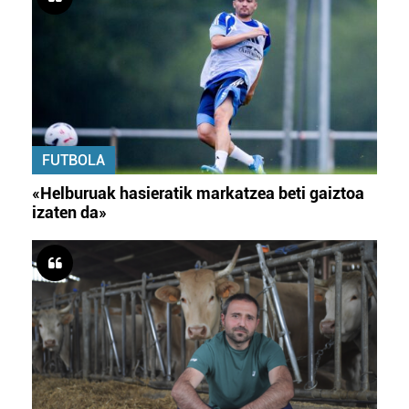
FUTBOLA
«Helburuak hasieratik markatzea beti gaiztoa
izaten da»