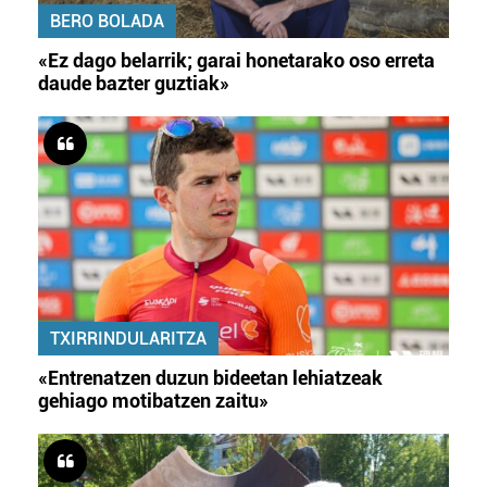
BERO BOLADA
«Ez dago belarrik; garai honetarako oso erreta
daude bazter guztiak»
TXIRRINDULARITZA
«Entrenatzen duzun bideetan lehiatzeak
gehiago motibatzen zaitu»