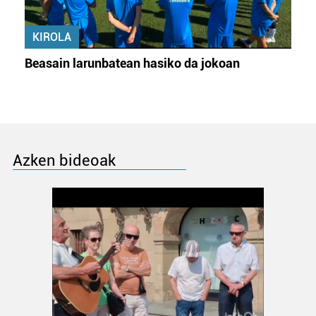
KIROLA
Beasain larunbatean hasiko da jokoan
Azken bideoak