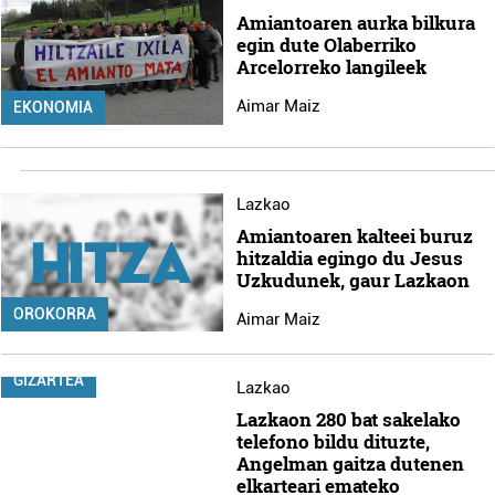
Amiantoaren aurka bilkura
egin dute Olaberriko
Arcelorreko langileek
Aimar Maiz
EKONOMIA
Lazkao
Amiantoaren kalteei buruz
hitzaldia egingo du Jesus
Uzkudunek, gaur Lazkaon
OROKORRA
Aimar Maiz
GIZARTEA
Lazkao
Lazkaon 280 bat sakelako
telefono bildu dituzte,
Angelman gaitza dutenen
elkarteari emateko